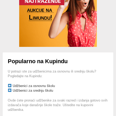
Popularno na Kupindu
U potrazi ste za udžbenicima za osnovnu ili srednju školu?
Pogledajte na Kupindu:
Udžbenici za osnovnu školu
Udžbenici za srednju školu
Ovde ćete pronaći udžbenike za svaki razred i izdanja gotovo svih
izdavača koje današnje škole traže. Uštedite na kupovini
udžbenika.