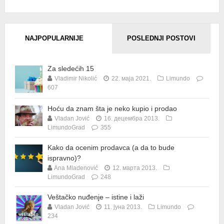
NAJPOPULARNIJE
POSLEDNJI POSTOVI
Za sledećih 15
Vladimir Nikolić
22. маја 2021.
Limundo
607
Hoću da znam šta je neko kupio i prodao
Vladan Jović
16. децембра 2013.
LimundoGrad
355
Kako da ocenim prodavca (a da to bude
ispravno)?
Ana Mladenović
12. марта 2013.
LimundoGrad
248
Veštačko nuđenje – istine i laži
Vladan Jović
11. јуна 2013.
Limundo
234