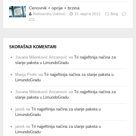
Cenovnik + opcije + brzina
Aleksandra Vuković
15. марта 2012.
Blog
211
SKORAŠNJI KOMENTARI
Jovana Milenković Arizanović
на
Tri najjeftinija načina za
slanje paketa u LimundoGradu
Marija Protic
на
Tri najjeftinija načina za slanje paketa u
LimundoGradu
Jovana Milenković Arizanović
на
Tri najjeftinija načina za
slanje paketa u LimundoGradu
janoš
на
Tri najjeftinija načina za slanje paketa u
LimundoGradu
janoš
на
Tri najjeftinija načina za slanje paketa u
LimundoGradu