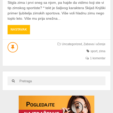
Stigla zima i prvi sneg sa njom, pa hajde da vidimo koji ste vi
tip zimskog sportiste? * tekt je šaljivog karaktera Skijaš Knjiški
primer ljubitelja zimskih sportova. Više voli hladnu zimu nego
toplo leto. Više mu prija snežna...
ABOUT
NASTAVAK
KOJI
SI
TIP
Uncategorized
,
Zabava i učenje
ZIMSKOG
sport
,
zima
SPORTISTE?
1 komentar
Search
Search
for:
Advertisement