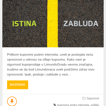
Prilikom kupovine putem interneta, uvek je postojala veća
opreznost u odnosu na oflajn kupovinu. Kako nam je
sigurnost kupoprodaje u LimundoGradu veoma značajna,
trudimo se da kod Limundovaca uvek podržimo zdrav nivo
opreznosti. Ipak, postoje i zablude u vezi...
ABOUT
NASTAVAK
3
NAJVEĆE
ZABLUDE
Sigurnost
O
kupovina preko interneta
,
zaštita