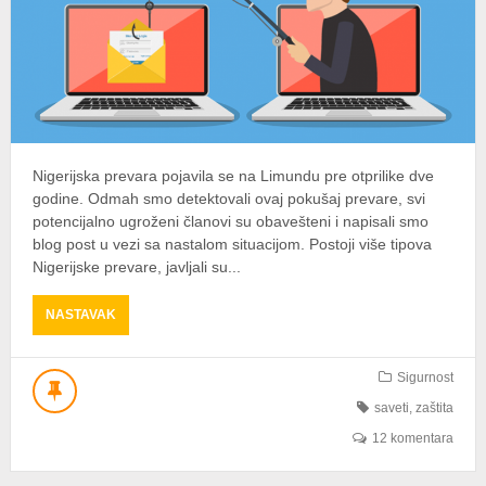
Nigerijska prevara pojavila se na Limundu pre otprilike dve
godine. Odmah smo detektovali ovaj pokušaj prevare, svi
potencijalno ugroženi članovi su obavešteni i napisali smo
blog post u vezi sa nastalom situacijom. Postoji više tipova
Nigerijske prevare, javljali su...
ABOUT
NASTAVAK
NIGERIJSKA
PREVARA
–
Sigurnost
KOJE
saveti
,
zaštita
SU
VRSTE
12 komentara
I
KAKO