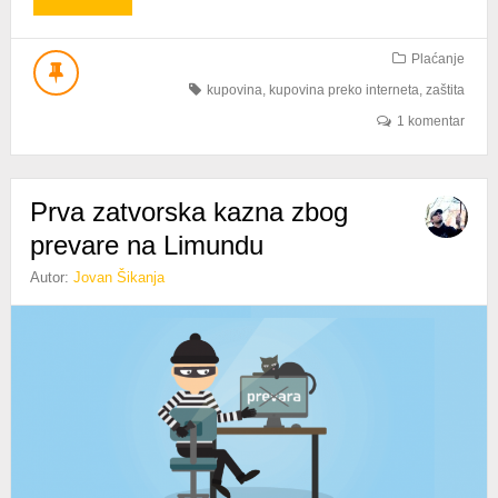
NAJSIGURNIJI
NAČIN
PLAĆANJA
Plaćanje
–
kupovina
,
kupovina preko interneta
,
zaštita
LIMUNDO
CASH*
1 komentar
Prva zatvorska kazna zbog
prevare na Limundu
Autor:
Jovan Šikanja