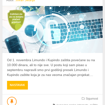
Autor:
Jovan Šikanja
Od 1. novembra Limundo i Kupindo zaštita povećane su na
10.000 dinara, ali to nije sve. U postu koji sam pisao u
septembru napravili smo prvi godišnji presek Limundo i
Kupindo zaštite koja je za nas veoma značajan projekat....
ABOUT
NASTAVAK
ZA
KUPOPRODAJU
BEZ
Sigurnost
BRIGE