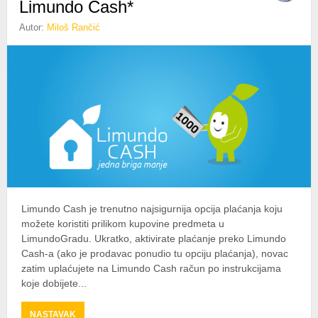
Limundo Cash*
Autor:
Miloš Rančić
Limundo Cash je trenutno najsigurnija opcija plaćanja koju
možete koristiti prilikom kupovine predmeta u
LimundoGradu. Ukratko, aktivirate plaćanje preko Limundo
Cash-a (ako je prodavac ponudio tu opciju plaćanja), novac
zatim uplaćujete na Limundo Cash račun po instrukcijama
koje dobijete...
ABOUT
NASTAVAK