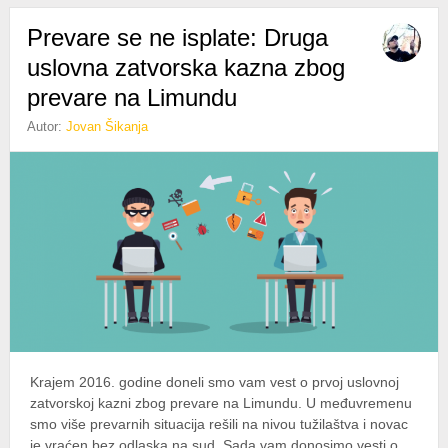
IH
Prevare se ne isplate: Druga
PREPOZNATI
uslovna zatvorska kazna zbog
prevare na Limundu
Autor:
Jovan Šikanja
Krajem 2016. godine doneli smo vam vest o prvoj uslovnoj
zatvorskoj kazni zbog prevare na Limundu. U međuvremenu
smo više prevarnih situacija rešili na nivou tužilaštva i novac
je vraćen bez odlaska na sud. Sada vam donosimo vesti o