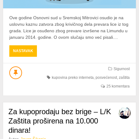
Ove godine Osnovni sud u Sremskoj Mitrovici osudio je na
uslovnu kaznu zatvora zbog krivičnog dela prevara lice iz tog
grada. Lice je osuđeno zbog prevare izvršene na Limundu u
januaru 2014. godine. O ovom slučaju smo već pisali....
ABOUT
NASTAVAK
PRVA
ZATVORSKA
KAZNA
Sigurnost
ZBOG
kupovina preko interneta
,
posvećenost
,
zaštita
PREVARE
NA
25 komentara
LIMUNDU
Za kupoprodaju bez brige – L/K
Zaštita proširena na 10.000
dinara!