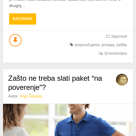
drugoj...
ABOUT
NASTAVAK
PREVARE
SE
NE
Sigurnost
ISPLATE:
preporučujemo
,
prodaja
,
zaštita
DRUGA
USLOVNA
10 komentara
ZATVORSKA
KAZNA
ZBOG
Zašto ne treba slati paket “na
PREVARE
NA
poverenje”?
LIMUNDU
Autor:
Anja Šikanja