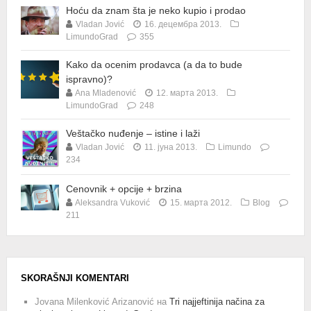
Hoću da znam šta je neko kupio i prodao
Vladan Jović
16. децембра 2013.
LimundoGrad
355
Kako da ocenim prodavca (a da to bude
ispravno)?
Ana Mladenović
12. марта 2013.
LimundoGrad
248
Veštačko nuđenje – istine i laži
Vladan Jović
11. јуна 2013.
Limundo
234
Cenovnik + opcije + brzina
Aleksandra Vuković
15. марта 2012.
Blog
211
SKORAŠNJI KOMENTARI
Jovana Milenković Arizanović
на
Tri najjeftinija načina za