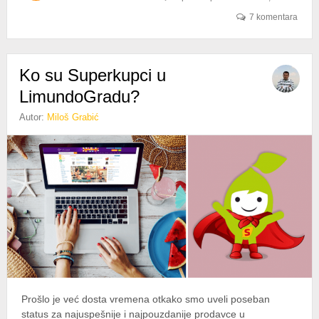
SIGURNOJ
KUPOVINI
7 komentara
Ko su Superkupci u
LimundoGradu?
Autor:
Miloš Grabić
Prošlo je već dosta vremena otkako smo uveli poseban
status za najuspešnije i najpouzdanije prodavce u