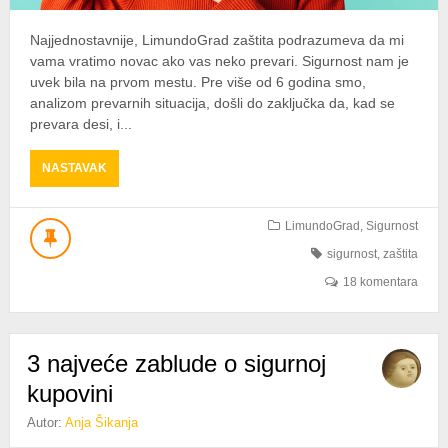
Najjednostavnije, LimundoGrad zaštita podrazumeva da mi
vama vratimo novac ako vas neko prevari. Sigurnost nam je
uvek bila na prvom mestu. Pre više od 6 godina smo,
analizom prevarnih situacija, došli do zaključka da, kad se
prevara desi, i...
ABOUT
NASTAVAK
PREVARENI
STE?
VRAĆAMO
LimundoGrad
,
Sigurnost
VAM
sigurnost
,
zaštita
NOVAC!
18 komentara
3 najveće zablude o sigurnoj
kupovini
Autor:
Anja Šikanja