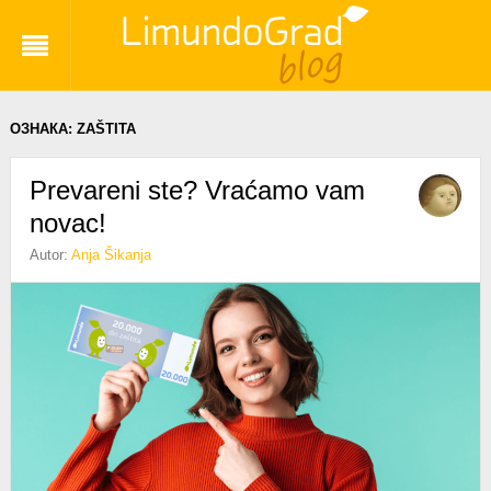
ОЗНАКА:
ZAŠTITA
Prevareni ste? Vraćamo vam
novac!
Autor:
Anja Šikanja