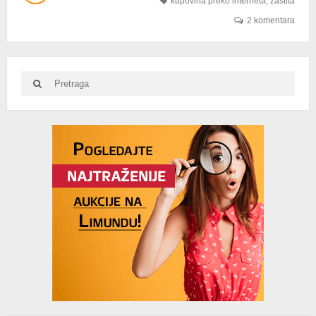
kupovina preko interneta
,
zaštita
–
L/K
2 komentara
ZAŠTITA
PROŠIRENA
NA
10.000
Search
Search
DINARA!
for:
Advertisement