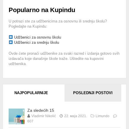
Popularno na Kupindu
U potrazi ste za udžbenicima za osnovnu ili srednju školu?
Pogledajte na Kupindu:
Udžbenici za osnovnu školu
Udžbenici za srednju školu
Ovde ćete pronaći udžbenike za svaki razred i izdanja gotovo svih
izdavača koje današnje škole traže. Uštedite na kupovini
udžbenika.
NAJPOPULARNIJE
POSLEDNJI POSTOVI
Za sledećih 15
Vladimir Nikolić
22. маја 2021.
Limundo
607