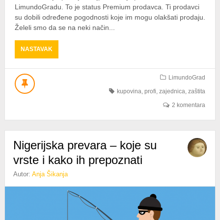
LimundoGradu. To je status Premium prodavca. Ti prodavci
su dobili određene pogodnosti koje im mogu olakšati prodaju.
Želeli smo da se na neki način...
ABOUT
NASTAVAK
KO
SU
SUPERKUPCI
LimundoGrad
U
kupovina
,
profi
,
zajednica
,
zaštita
LIMUNDOGRADU?
2 komentara
Nigerijska prevara – koje su
vrste i kako ih prepoznati
Autor:
Anja Šikanja