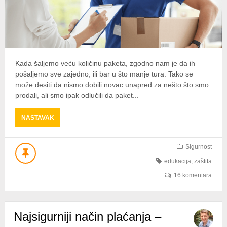
Kada šaljemo veću količinu paketa, zgodno nam je da ih
pošaljemo sve zajedno, ili bar u što manje tura. Tako se
može desiti da nismo dobili novac unapred za nešto što smo
prodali, ali smo ipak odlučili da paket...
ABOUT
NASTAVAK
ZAŠTO
NE
TREBA
Sigurnost
SLATI
edukacija
,
zaštita
PAKET
“NA
16 komentara
POVERENJE”?
Najsigurniji način plaćanja –