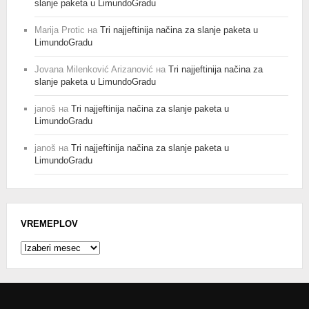
slanje paketa u LimundoGradu
Marija Protic
на
Tri najjeftinija načina za slanje paketa u
LimundoGradu
Jovana Milenković Arizanović
на
Tri najjeftinija načina za
slanje paketa u LimundoGradu
janoš
на
Tri najjeftinija načina za slanje paketa u
LimundoGradu
janoš
на
Tri najjeftinija načina za slanje paketa u
LimundoGradu
VREMEPLOV
Vremeplov