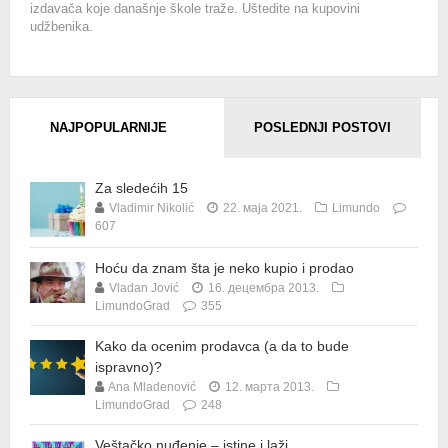
izdavača koje današnje škole traže. Uštedite na kupovini
udžbenika.
NAJPOPULARNIJE
POSLEDNJI POSTOVI
Za sledećih 15
Vladimir Nikolić
22. маја 2021.
Limundo
607
Hoću da znam šta je neko kupio i prodao
Vladan Jović
16. децембра 2013.
LimundoGrad
355
Kako da ocenim prodavca (a da to bude
ispravno)?
Ana Mladenović
12. марта 2013.
LimundoGrad
248
Veštačko nuđenje – istine i laži