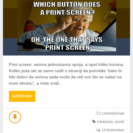
Print screen, veoma jednostavna opcija, a opet toliko korisna.
Koliko puta ste se samo našli u situaciji da pomislite “kako bi
bilo dobro da on/ona sada može da vidi ovo što se nalazi na
mom ekranu”, a niste znali...
ABOUT
NASTAVAK
KAKO
NAPRAVITI
PRINT
LimundoGrad
SCREEN?
edukacija
,
saveti
14 komentara