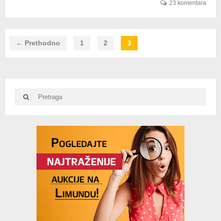
KAKO
23 komentara
TO
LISCI
RADE
← Prethodno
1
2
3
Search
Search
for:
Advertisement