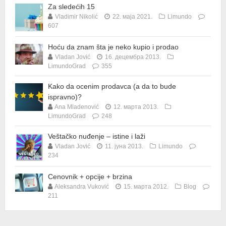
Za sledećih 15
Vladimir Nikolić
22. маја 2021.
Limundo
607
Hoću da znam šta je neko kupio i prodao
Vladan Jović
16. децембра 2013.
LimundoGrad
355
Kako da ocenim prodavca (a da to bude
ispravno)?
Ana Mladenović
12. марта 2013.
LimundoGrad
248
Veštačko nuđenje – istine i laži
Vladan Jović
11. јуна 2013.
Limundo
234
Cenovnik + opcije + brzina
Aleksandra Vuković
15. марта 2012.
Blog
211