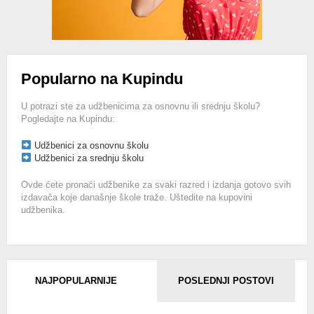
Popularno na Kupindu
U potrazi ste za udžbenicima za osnovnu ili srednju školu?
Pogledajte na Kupindu:
Udžbenici za osnovnu školu
Udžbenici za srednju školu
Ovde ćete pronaći udžbenike za svaki razred i izdanja gotovo svih
izdavača koje današnje škole traže. Uštedite na kupovini
udžbenika.
NAJPOPULARNIJE
POSLEDNJI POSTOVI