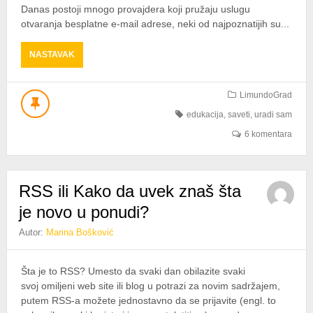
Danas postoji mnogo provajdera koji pružaju uslugu
otvaranja besplatne e-mail adrese, neki od najpoznatijih su...
ABOUT
NASTAVAK
KORAK
PO
KORAK
LimundoGrad
DO
edukacija
,
saveti
,
uradi sam
BESPLATNE
E-
6 komentara
MAIL
ADRESE
RSS ili Kako da uvek znaš šta
je novo u ponudi?
Autor:
Marina Bošković
Šta je to RSS? Umesto da svaki dan obilazite svaki
svoj omiljeni web site ili blog u potrazi za novim sadržajem,
putem RSS-a možete jednostavno da se prijavite (engl. to