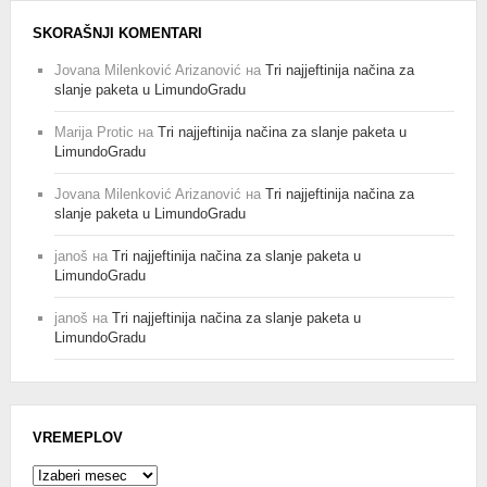
SKORAŠNJI KOMENTARI
Jovana Milenković Arizanović
на
Tri najjeftinija načina za
slanje paketa u LimundoGradu
Marija Protic
на
Tri najjeftinija načina za slanje paketa u
LimundoGradu
Jovana Milenković Arizanović
на
Tri najjeftinija načina za
slanje paketa u LimundoGradu
janoš
на
Tri najjeftinija načina za slanje paketa u
LimundoGradu
janoš
на
Tri najjeftinija načina za slanje paketa u
LimundoGradu
VREMEPLOV
Vremeplov