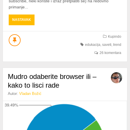
subscribe, neki koriste i izraz pretplatiti se) na redovno
primanje...
ABOUT
NASTAVAK
RSS
ILI
KAKO
Kupindo
DA
edukacija
,
saveti
,
trend
UVEK
ZNAŠ
26 komentara
ŠTA
JE
NOVO
Mudro odaberite browser ili –
U
PONUDI?
kako to lisci rade
Autor:
Vladan Božić