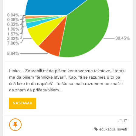
I tako… Zabranili mi da pišem kontraverzne tekstove, i teraju
me da pišem “tehničke stvari”. Kao, “ti se razumeš u to pa
ćeš lako to da napišeš”. To što se malo razumem ne znači i
da znam da pričam/pišem...
ABOUT
NASTAVAK
MUDRO
ODABERITE
BROWSER
IT
ILI
edukacija
,
saveti
–