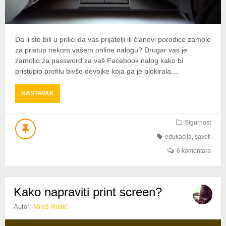
Da li ste bili u prilici da vas prijatelji ili članovi porodice zamole
za pristup nekom vašem online nalogu? Drugar vas je
zamolio za password za vaš Facebook nalog kako bi
pristupio profilu bivše devojke koja ga je blokirala....
ABOUT
NASTAVAK
ZAŠTO
POZAJMLJIVANJE
ONLINE
Sigurnost
NALOGA
edukacija
,
saveti
NIJE
DOBRA
6 komentara
IDEJA?
Kako napraviti print screen?
Autor:
Miloš Ristić