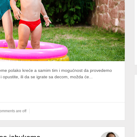
vreme polako kreće a samim tim i mogućnost da provedemo
i opustite, ili da se igrate sa decom, možda će...
omments are off