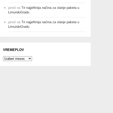
janoš
на
Tri najjeftinija načina za slanje paketa u
LimundoGradu
janoš
на
Tri najjeftinija načina za slanje paketa u
LimundoGradu
VREMEPLOV
Vremeplov