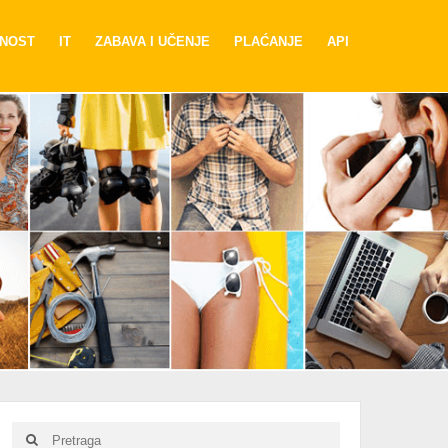
RNOST
IT
ZABAVA I UČENJE
PLAĆANJE
API
Search
Search
for: