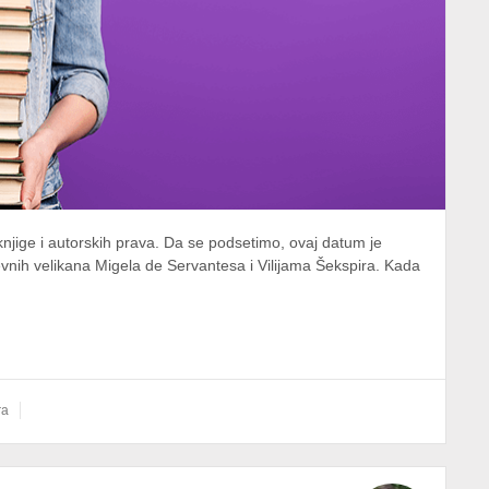
njige i autorskih prava. Da se podsetimo, ovaj datum je
evnih velikana Migela de Servantesa i Vilijama Šekspira. Kada
ra