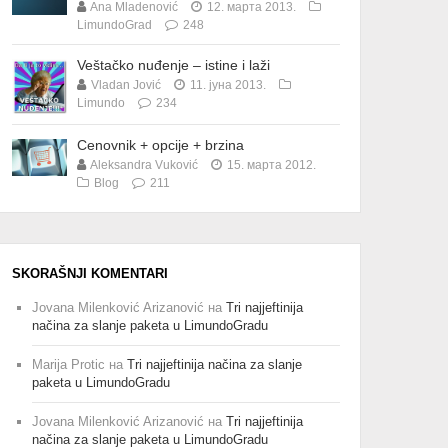
Ana Mladenović
12. марта 2013.
LimundoGrad
248
Veštačko nuđenje – istine i laži
Vladan Jović
11. јуна 2013.
Limundo
234
Cenovnik + opcije + brzina
Aleksandra Vuković
15. марта 2012.
Blog
211
SKORAŠNJI KOMENTARI
Jovana Milenković Arizanović
на
Tri najjeftinija
načina za slanje paketa u LimundoGradu
Marija Protic
на
Tri najjeftinija načina za slanje
paketa u LimundoGradu
Jovana Milenković Arizanović
на
Tri najjeftinija
načina za slanje paketa u LimundoGradu