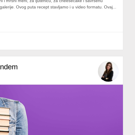
i i mrsni meni, za ljutenicu, za cheesecake i savršenu
p galerije. Ovog puta recept stavljamo i u video formatu. Ovaj...
tandem