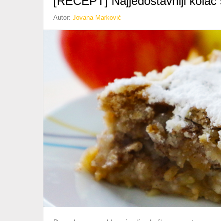
[RECEPT] Najjedostavniji kolač
Autor:
Jovana Marković