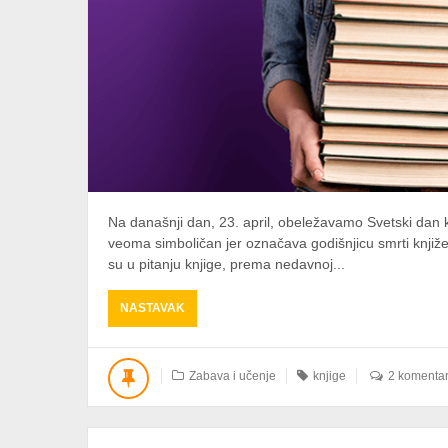
Na današnji dan, 23. april, obeležavamo Svetski dan k
veoma simboličan jer označava godišnjicu smrti knjiž
su u pitanju knjige, prema nedavnoj...
ABOUT
NASTAVAK
KUPINDO
I
KNJIGE
Zabava i učenje
knjige
2 komenta
–
NERAZDVOJNI
TANDEM