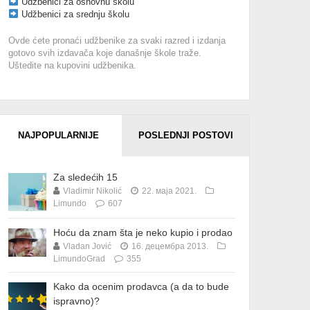
Udžbenici za osnovnu školu
Udžbenici za srednju školu
Ovde ćete pronaći udžbenike za svaki razred i izdanja
gotovo svih izdavača koje današnje škole traže.
Uštedite na kupovini udžbenika.
NAJPOPULARNIJE
POSLEDNJI POSTOVI
Za sledećih 15
Vladimir Nikolić
22. маја 2021.
Limundo
607
Hoću da znam šta je neko kupio i prodao
Vladan Jović
16. децембра 2013.
LimundoGrad
355
Kako da ocenim prodavca (a da to bude
ispravno)?