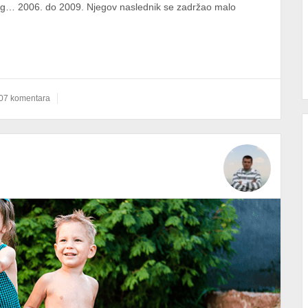
rvog… 2006. do 2009. Njegov naslednik se zadržao malo
07 komentara