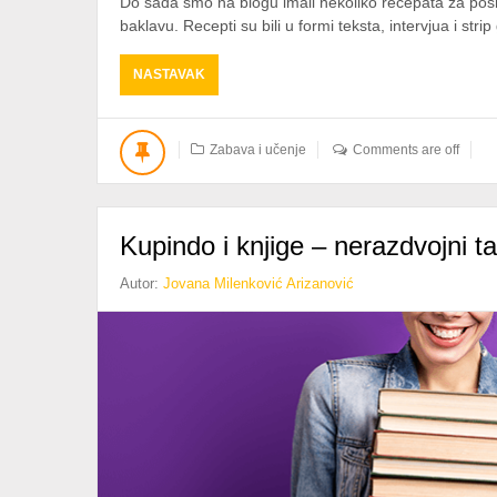
Do sada smo na blogu imali nekoliko recepata za posn
baklavu. Recepti su bili u formi teksta, intervjua i stri
ABOUT
NASTAVAK
[RECEPT]
NAJJEDOSTAVNIJI
KOLAČ
Zabava i učenje
Comments are off
SA
JABUKAMA
Kupindo i knjige – nerazdvojni 
Autor:
Jovana Milenković Arizanović