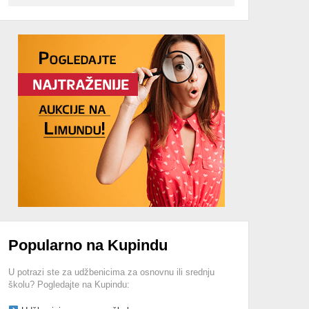
Advertisement
Popularno na Kupindu
U potrazi ste za udžbenicima za osnovnu ili srednju
školu? Pogledajte na Kupindu: