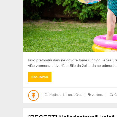
Iako prethodni dani ne govore tome u prilog, lepše 
više vremena u dvorištu. Bilo da želite da se odmorite 
ABOUT
NASTAVAK
ZABAVA
U
DVORIŠTU
Kupindo
,
LimundoGrad
za decu
C
OD
7
DO
77