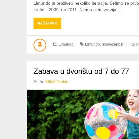
Limundo je proživeo nekoliko iteracija. Setimo se p
kraće…2009. do 2011. Njemu sledi verzija...
ABOUT
NASTAVAK
ZA
SLEDEĆIH
15
Limundo
Limundo
,
posvećenost
6
Zabava u dvorištu od 7 do 77
Autor:
Miloš Grabić