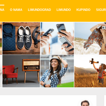
NA
O NAMA
LIMUNDOGRAD
LIMUNDO
KUPINDO
SIGU