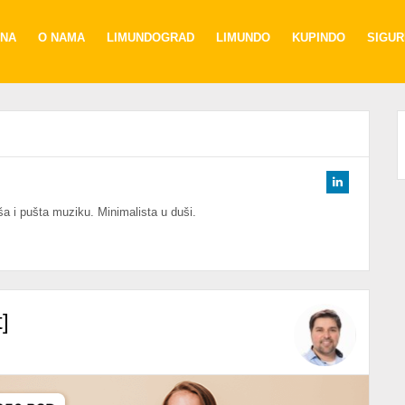
NA
O NAMA
LIMUNDOGRAD
LIMUNDO
KUPINDO
SIGU
Connect
on
Linkedin
a i pušta muziku. Minimalista u duši.
]