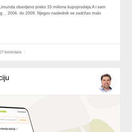
Limunda obavljeno preko 15 miliona kupoprodaja.A i sam
rvog… 2006. do 2009. Njegov naslednik se zadržao malo
07 komentara
iju