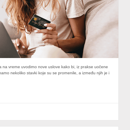
a na vreme uvodimo nove uslove kako bi, iz prakse uočene
amo nekoliko stavki koje su se promenile, a između njih je i