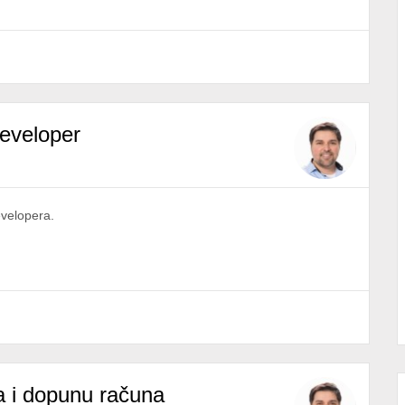
eveloper
velopera.
a i dopunu računa