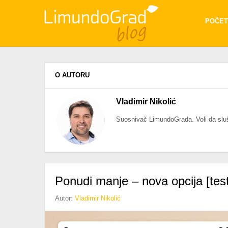
POČET
O AUTORU
Vladimir Nikolić
Suosnivač LimundoGrada. Voli da sluš
Ponudi manje – nova opcija [test
Autor:
Vladimir Nikolić