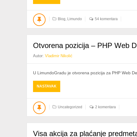
PONUDI
MANJE
–
Blog
,
Limundo
54 komentara
NOVA
OPCIJA
[TEST]
Otvorena pozicija – PHP Web D
Autor:
Vladimir Nikolić
U LimundoGradu je otvorena pozicija za PHP Web De
ABOUT
NASTAVAK
OTVORENA
POZICIJA
–
Uncategorized
2 komentara
PHP
WEB
DEVELOPER
Visa akcija za plaćanje predmet