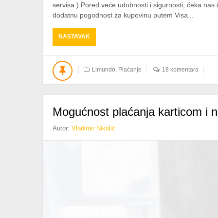
servisa.) Pored veće udobnosti i sigurnosti, čeka na
dodatnu pogodnost za kupovinu putem Visa...
ABOUT
NASTAVAK
VISA
AKCIJA
ZA
Limundo
,
Plaćanje
18 komentara
PLAĆANJE
PREDMETA
I
DOPUNU
Mogućnost plaćanja karticom i n
RAČUNA
Autor:
Vladimir Nikolić