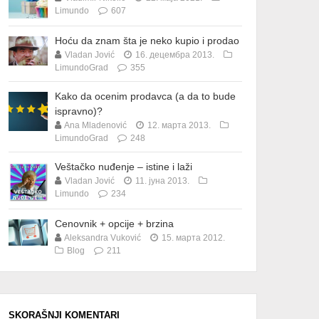
Limundo
607
Hoću da znam šta je neko kupio i prodao
Vladan Jović
16. децембра 2013.
LimundoGrad
355
Kako da ocenim prodavca (a da to bude
ispravno)?
Ana Mladenović
12. марта 2013.
LimundoGrad
248
Veštačko nuđenje – istine i laži
Vladan Jović
11. јуна 2013.
Limundo
234
Cenovnik + opcije + brzina
Aleksandra Vuković
15. марта 2012.
Blog
211
SKORAŠNJI KOMENTARI