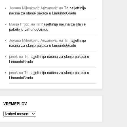
Jovana Milenković Arizanović
на
Tri najjeftinija
načina za slanje paketa u LimundoGradu
Marija Protic
на
Tri najjeftinija načina za slanje
paketa u LimundoGradu
Jovana Milenković Arizanović
на
Tri najjeftinija
načina za slanje paketa u LimundoGradu
janoš
на
Tri najjeftinija načina za slanje paketa u
LimundoGradu
janoš
на
Tri najjeftinija načina za slanje paketa u
LimundoGradu
VREMEPLOV
Vremeplov