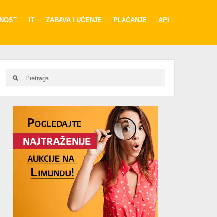
RNOST
IT
ZABAVA I UČENJE
PLAĆANJE
API
Search
Search
for:
Advertisement