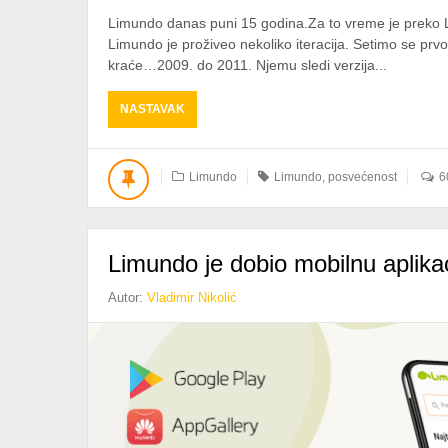
Limundo danas puni 15 godina.Za to vreme je preko 
Limundo je proživeo nekoliko iteracija. Setimo se p
kraće…2009. do 2011. Njemu sledi verzija...
ABOUT
NASTAVAK
ZA
SLEDEĆIH
15
Limundo
Limundo
,
posvećenost
6
Limundo je dobio mobilnu aplikac
Autor:
Vladimir Nikolić