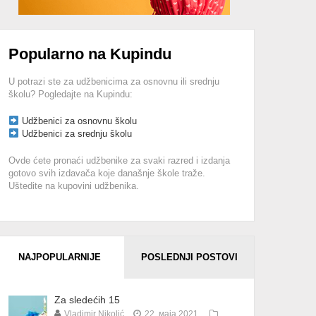
Popularno na Kupindu
U potrazi ste za udžbenicima za osnovnu ili srednju
školu? Pogledajte na Kupindu:
Udžbenici za osnovnu školu
Udžbenici za srednju školu
Ovde ćete pronaći udžbenike za svaki razred i izdanja
gotovo svih izdavača koje današnje škole traže.
Uštedite na kupovini udžbenika.
NAJPOPULARNIJE
POSLEDNJI POSTOVI
Za sledećih 15
Vladimir Nikolić
22. маја 2021.