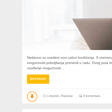
Nedavno su uvedeni novi uslovi korišćenja. S vremen
mogućnosti poboljšanja primenili u radu. Ovog puta im
uvođenje mogućnosti...
ABOUT
NASTAVAK
MOGUĆNOST
PLAĆANJA
KARTICOM
Limundo
,
Plaćanje
9 komentara
I
NOVI
USLOVI