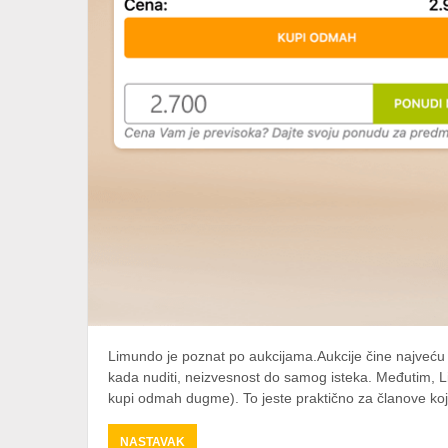
Limundo je poznat po aukcijama.Aukcije čine najveću
kada nuditi, neizvesnost do samog isteka. Međutim, L
kupi odmah dugme). To jeste praktično za članove koji
ABOUT
NASTAVAK