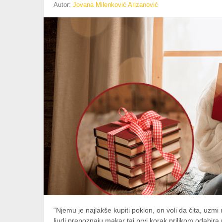
Autor:
Jovana Milenković Arizanović
“Njemu je najlakše kupiti poklon, on voli da čita, uzm
ljudi prepoznaju makar taj prvi korak prilikom odabira p