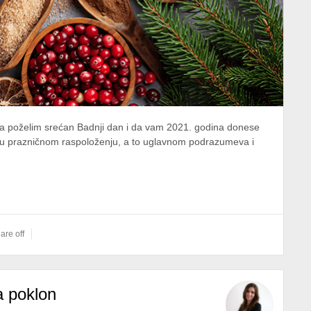
ca poželim srećan Badnji dan i da vam 2021. godina donese
u prazničnom raspoloženju, a to uglavnom podrazumeva i
re off
a poklon