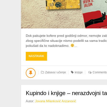
Dok pakujete kofere pred godišnji odmor, nemojte zab
zbog specifične situacije nismo podelili sa vama tradic
pokušati da to nadoknadimo.
...
ABOUT
NASTAVAK
PREDLOZI
ZA
ČITANJE
Zabava i učenje
knjige
Comments a
OVOG
LETA
Kupindo i knjige – nerazdvojni 
Autor:
Jovana Milenković Arizanović