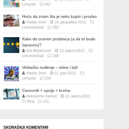
Limundo
607
Hoću da znam šta je neko kupio i prodao
Vladan Jović
16. децембра 2013.
LimundoGrad
355
Kako da ocenim prodavca (a da to bude
ispravno)?
Ana Mladenović
12. марта 2013.
LimundoGrad
248
Veštačko nuđenje – istine i laži
Vladan Jović
11. јуна 2013.
Limundo
234
Cenovnik + opcije + brzina
Aleksandra Vuković
15. марта 2012.
Blog
211
SKORAŠNJI KOMENTARI