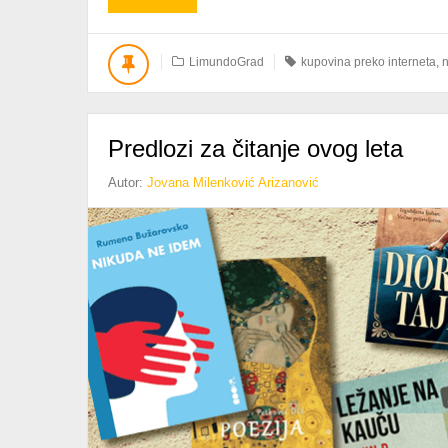
TRI
NAJJEFTINIJA
NAČINA
LimundoGrad
kupovina preko interneta
,
n
ZA
SLANJE
PAKETA
U
Predlozi za čitanje ovog leta
LIMUNDOGRADU
Autor:
Jovana Milenković Arizanović