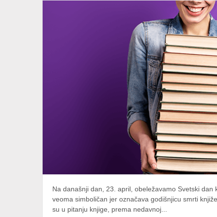
Na današnji dan, 23. april, obeležavamo Svetski dan k
veoma simboličan jer označava godišnjicu smrti knjiž
su u pitanju knjige, prema nedavnoj...