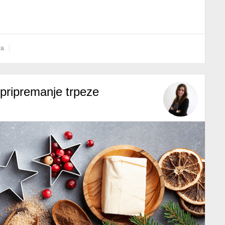
ra
 pripremanje trpeze