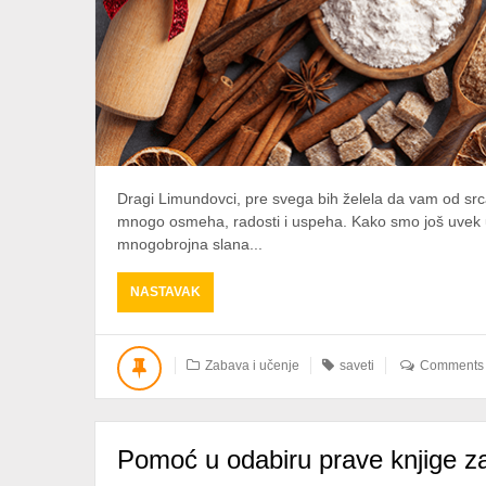
Dragi Limundovci, pre svega bih želela da vam od sr
mnogo osmeha, radosti i uspeha. Kako smo još uvek 
mnogobrojna slana...
ABOUT
NASTAVAK
5
PREDMETA
KOJI
Zabava i učenje
saveti
Comments a
ĆE
VAM
OLAKŠATI
PRIPREMANJE
Pomoć u odabiru prave knjige z
TRPEZE