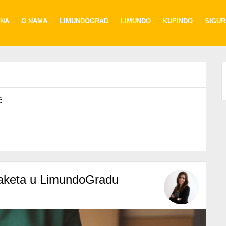
NA
O NAMA
LIMUNDOGRAD
LIMUNDO
KUPINDO
SIGU
ć
e paketa u LimundoGradu