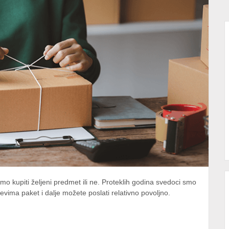
emo kupiti željeni predmet ili ne. Proteklih godina svedoci smo
evima paket i dalje možete poslati relativno povoljno.