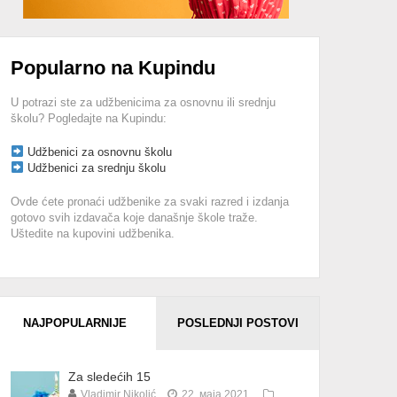
Popularno na Kupindu
U potrazi ste za udžbenicima za osnovnu ili srednju
školu? Pogledajte na Kupindu:
Udžbenici za osnovnu školu
Udžbenici za srednju školu
Ovde ćete pronaći udžbenike za svaki razred i izdanja
gotovo svih izdavača koje današnje škole traže.
Uštedite na kupovini udžbenika.
NAJPOPULARNIJE
POSLEDNJI POSTOVI
Za sledećih 15
Vladimir Nikolić
22. маја 2021.