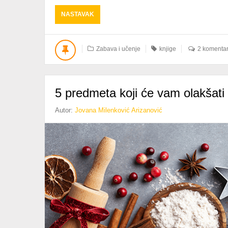
ABOUT
NASTAVAK
KUPINDO
I
KNJIGE
Zabava i učenje
knjige
2 komenta
–
NERAZDVOJNI
TANDEM
5 predmeta koji će vam olakšati
Autor:
Jovana Milenković Arizanović