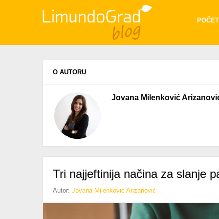
POČET
O AUTORU
Jovana Milenković Arizanovi
Tri najjeftinija načina za slanj
Autor:
Jovana Milenković Arizanović