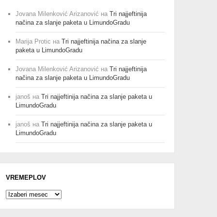
Jovana Milenković Arizanović
на
Tri najjeftinija
načina za slanje paketa u LimundoGradu
Marija Protic
на
Tri najjeftinija načina za slanje
paketa u LimundoGradu
Jovana Milenković Arizanović
на
Tri najjeftinija
načina za slanje paketa u LimundoGradu
janoš
на
Tri najjeftinija načina za slanje paketa u
LimundoGradu
janoš
на
Tri najjeftinija načina za slanje paketa u
LimundoGradu
VREMEPLOV
Vremeplov