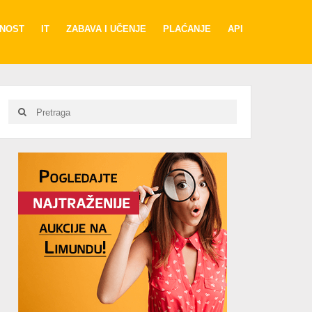
RNOST
IT
ZABAVA I UČENJE
PLAĆANJE
API
Search
Search
for:
Advertisement