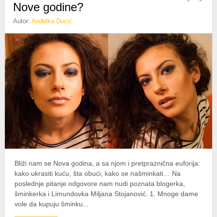
Nove godine?
Autor:
Anđelka Ducić
Bliži nam se Nova godina, a sa njom i pretpraznična euforija:
kako ukrasiti kuću, šta obući, kako se našminkati… Na
poslednje pitanje odgovore nam nudi poznata blogerka,
šminkerka i Limundovka Miljana Stojanović. 1. Mnoge dame
vole da kupuju šminku...