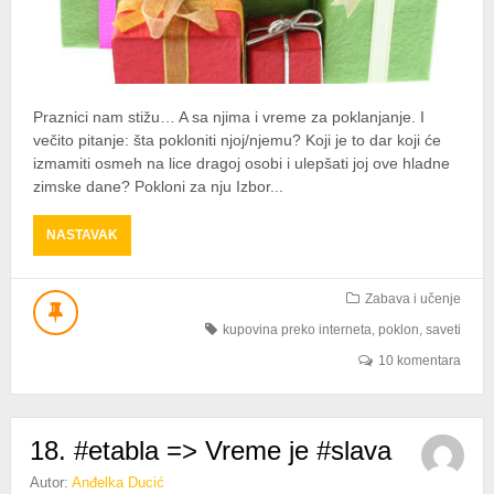
Praznici nam stižu… A sa njima i vreme za poklanjanje. I
večito pitanje: šta pokloniti njoj/njemu? Koji je to dar koji će
izmamiti osmeh na lice dragoj osobi i ulepšati joj ove hladne
zimske dane? Pokloni za nju Izbor...
ABOUT
NASTAVAK
ODABERITE
SAVRŠEN
POKLON
Zabava i učenje
kupovina preko interneta
,
poklon
,
saveti
10 komentara
18. #etabla => Vreme je #slava
Autor:
Anđelka Ducić