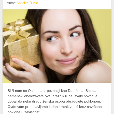
Autor:
Anđelka Ducić
Bliži nam se Osmi mart, poznatiji kao Dan žena. Bilo da
namenski obeležavate ovaj praznik ili ne, svaki povod je
dobar da neku dragu žensku osobu obradujete poklonom.
Ovde vam predstavljamo jedan kratak vodič kroz savršene
poklone u zavisnosti...