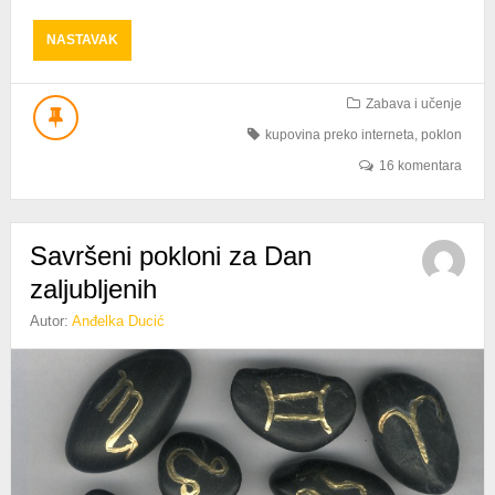
ABOUT
NASTAVAK
ODABERITE
PRAVI
POKLON
Zabava i učenje
–
kupovina preko interneta
,
poklon
PREMA
PROFESIJI
16 komentara
Savršeni pokloni za Dan
zaljubljenih
Autor:
Anđelka Ducić