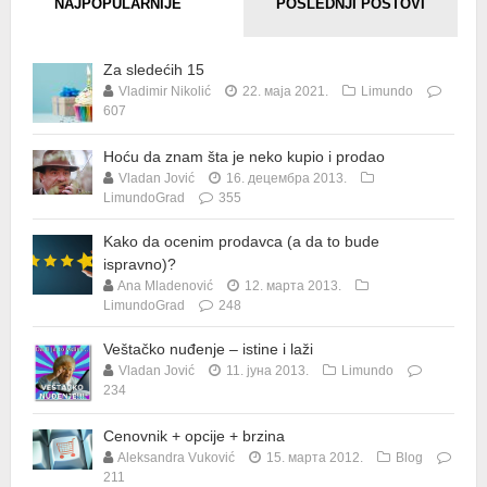
NAJPOPULARNIJE
POSLEDNJI POSTOVI
Za sledećih 15
Vladimir Nikolić
22. маја 2021.
Limundo
607
Hoću da znam šta je neko kupio i prodao
Vladan Jović
16. децембра 2013.
LimundoGrad
355
Kako da ocenim prodavca (a da to bude
ispravno)?
Ana Mladenović
12. марта 2013.
LimundoGrad
248
Veštačko nuđenje – istine i laži
Vladan Jović
11. јуна 2013.
Limundo
234
Cenovnik + opcije + brzina
Aleksandra Vuković
15. марта 2012.
Blog
211