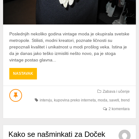
Poslednjih nekoliko godina vintage moda je okupirala svetske
metropole. Stilisti, modni kreatori, poznate ličnosti su
prepoznali kvalitet i unikatnost u modi prošlog veka. Istina je
da je danas jako teško izmisliti nešto novo, pa je stoga
vintage postao glavna...
ABOUT
NASTAVAK
VINTAGE
MODA
ZA
Zabava i učenje
PROSLAVU
intervju
,
kupovina preko interneta
,
moda
,
saveti
,
trend
NOVE
GODINE
2 komentara
–
ŠTO
DA
Kako se našminkati za Doček
NE?!