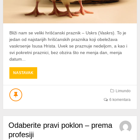
Bliži nam se veliki hrišćanski praznik – Uskrs (Vaskrs). To je
jedan od najstarijih hrišćanskih praznika koji obeležava
vaskrsenje Isusa Hrista. Uvek se praznuje nedeljom, a kao i
svi pokretni praznici, bez obzira što ne menja dan, menja
datum...
ABOUT
NASTAVAK
USKRS
NAM
SE
Limundo
BLIŽI
6 komentara
–
OBOGATITE
SVOJU
PONUDU
Odaberite pravi poklon – prema
profesiji