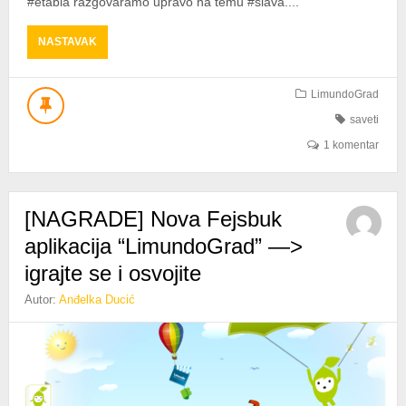
#etabla razgovaramo upravo na temu #slava....
ABOUT
NASTAVAK
18.
#ETABLA
=>
LimundoGrad
VREME
saveti
JE
#SLAVA
1 komentar
[NAGRADE] Nova Fejsbuk
aplikacija “LimundoGrad” —>
igrajte se i osvojite
Autor:
Anđelka Ducić