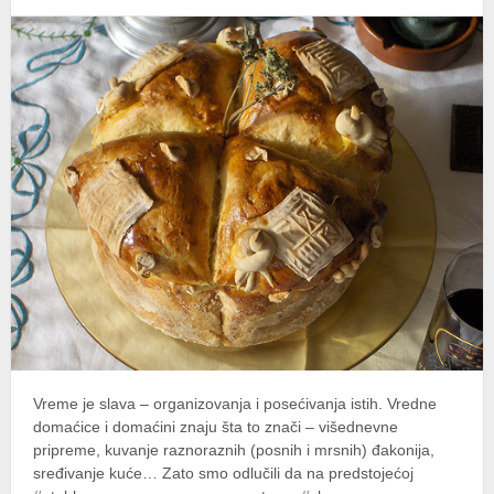
Vreme je slava – organizovanja i posećivanja istih. Vredne
domaćice i domaćini znaju šta to znači – višednevne
pripreme, kuvanje raznoraznih (posnih i mrsnih) đakonija,
sređivanje kuće… Zato smo odlučili da na predstojećoj