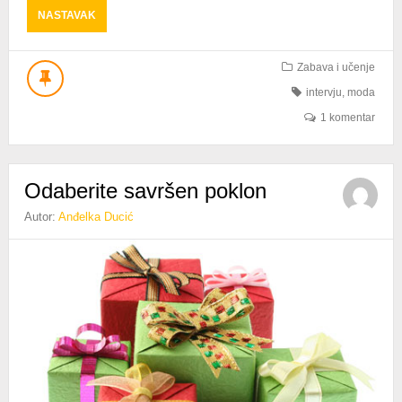
ABOUT
NASTAVAK
KAKO
SE
NAŠMINKATI
Zabava i učenje
ZA
intervju
,
moda
DOČEK
NOVE
1 komentar
GODINE?
Odaberite savršen poklon
Autor:
Anđelka Ducić