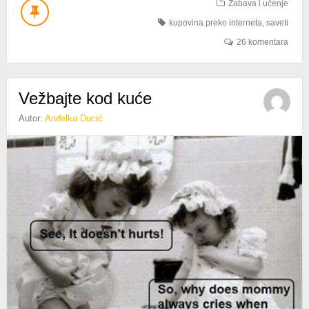
ZA
Zabava i učenje
DAN
kupovina preko interneta
,
saveti
ZALJUBLJENIH
26 komentara
Vežbajte kod kuće
Autor:
Anđelka Ducić