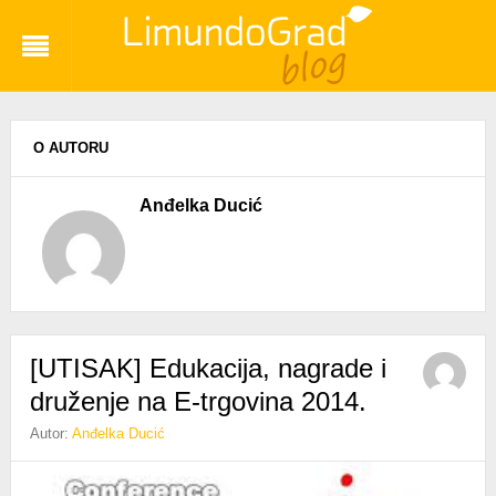
O AUTORU
Anđelka Ducić
[UTISAK] Edukacija, nagrade i
druženje na E-trgovina 2014.
Autor:
Anđelka Ducić