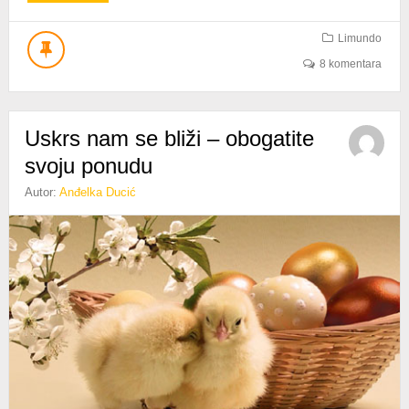
[UTISAK]
EDUKACIJA,
NAGRADE
Limundo
I
8 komentara
DRUŽENJE
NA
E-
TRGOVINA
Uskrs nam se bliži – obogatite
2014.
svoju ponudu
Autor:
Anđelka Ducić