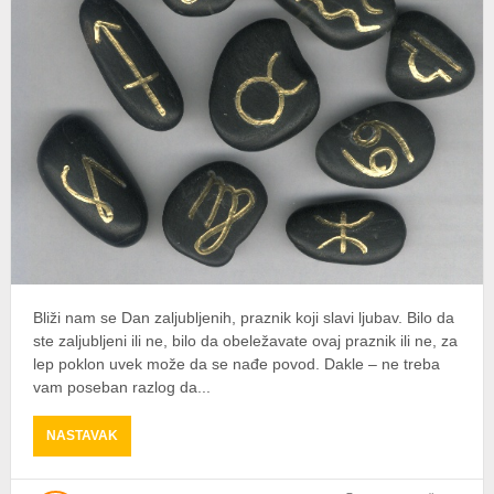
Bliži nam se Dan zaljubljenih, praznik koji slavi ljubav. Bilo da
ste zaljubljeni ili ne, bilo da obeležavate ovaj praznik ili ne, za
lep poklon uvek može da se nađe povod. Dakle – ne treba
vam poseban razlog da...
ABOUT
NASTAVAK
SAVRŠENI
POKLONI