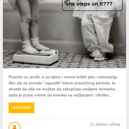
Praznici su prošli, a sa njima i vreme teških jela i nekretanja.
Ako ste se pomalo “zapustili” tokom prazničnog perioda, te
shvatili da više ne možete da zakopčate omiljene farmerke,
sada je pravo vreme da krenete sa vežbanjem. Ukoliko...
ABOUT
NASTAVAK
VEŽBAJTE
KOD
KUĆE
Zabava i učenje