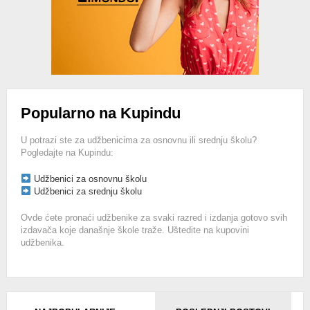
Popularno na Kupindu
U potrazi ste za udžbenicima za osnovnu ili srednju školu?
Pogledajte na Kupindu:
Udžbenici za osnovnu školu
Udžbenici za srednju školu
Ovde ćete pronaći udžbenike za svaki razred i izdanja gotovo svih
izdavača koje današnje škole traže. Uštedite na kupovini
udžbenika.