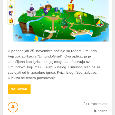
U ponedeljak 25. novembra počinje sa radom Limundo
Fejsbuk aplikacija “LimundoGrad”. Ova aplikacija je
zamišljena kao igrica u kojoj mogu da učestvuju svi
Limundovci koji imaju Fejsbuk nalog. LimundoGrad će se
sastojati od tri zasebne igrice: Kviz, Izlog i Svet zabave.
U Kvizu se testira poznavanje...
ABOUT
NASTAVAK
[NAGRADE]
NOVA
FEJSBUK
LimundoGrad
APLIKACIJA
poklon
“LIMUNDOGRAD”