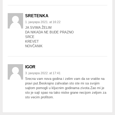
SRETENKA
1. јануара 2021. at 16:22
JA SVIMA ŽELIM
DA NIKADA NE BUDE PRAZNO
SRCE
KREVET
NOVČANIK
IGOR
3. јануара 2022. at 17:41
Srecna vam nova godina i zelim vam da se vratite na
pravi put.Beskrajno zahvalan sto ste mi sa svojim
sajtom pomogli u kljucnim godinama zivota.Zao mi je
sto je sajt spao na tako niske grane necijom zeljom za
sto vecim profitom.