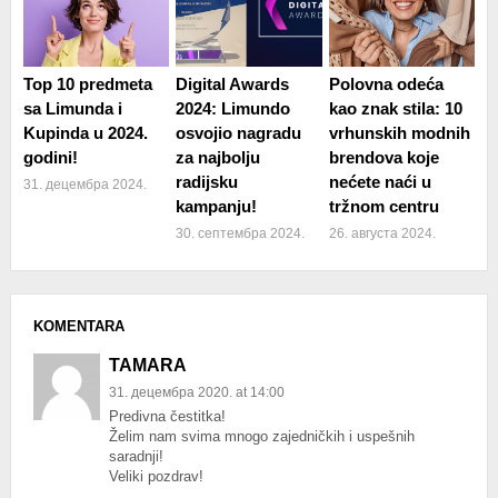
Top 10 predmeta
Digital Awards
Polovna odeća
sa Limunda i
2024: Limundo
kao znak stila: 10
Kupinda u 2024.
osvojio nagradu
vrhunskih modnih
godini!
za najbolju
brendova koje
radijsku
nećete naći u
31. децембра 2024.
kampanju!
tržnom centru
30. септембра 2024.
26. августа 2024.
KOMENTARA
TAMARA
31. децембра 2020. at 14:00
Predivna čestitka!
Želim nam svima mnogo zajedničkih i uspešnih
saradnji!
Veliki pozdrav!