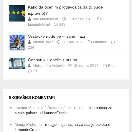
Kako da ocenim prodavca (a da to bude
ispravno)?
Ana Mladenović
12. марта 2013.
LimundoGrad
248
Veštačko nuđenje – istine i laži
Vladan Jović
11. јуна 2013.
Limundo
234
Cenovnik + opcije + brzina
Aleksandra Vuković
15. марта 2012.
Blog
211
SKORAŠNJI KOMENTARI
Jovana Milenković Arizanović
на
Tri najjeftinija načina za
slanje paketa u LimundoGradu
Marija Protic
на
Tri najjeftinija načina za slanje paketa u
LimundoGradu