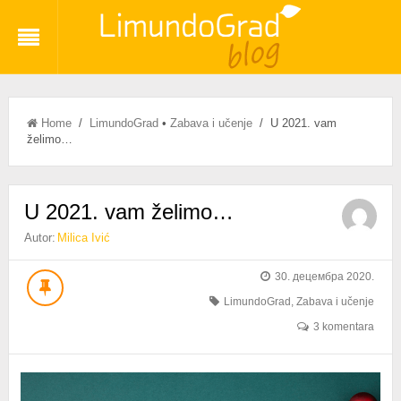
Home
/
LimundoGrad
•
Zabava i učenje
/ U 2021. vam
želimo…
U 2021. vam želimo…
Autor:
Milica Ivić
30. децембра 2020.
LimundoGrad
,
Zabava i učenje
3 komentara