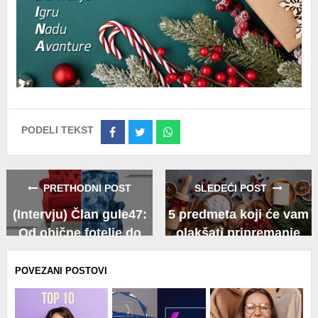
PODELI TEKST
Share
Share
Share
on
on
on
Facebook
Twitter
Whatsapp
PRETHODNI POST
SLEDEĆI POST
(Intervju) Član gule47:
5 predmeta koji će vam
Od obične fotelje do
olakšati pripremanje
esktravagantnog
trpeze
komada nameštaja
POVEZANI POSTOVI