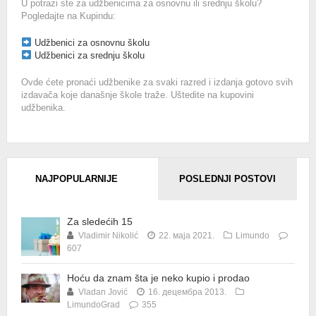
U potrazi ste za udžbenicima za osnovnu ili srednju školu?
Pogledajte na Kupindu:
Udžbenici za osnovnu školu
Udžbenici za srednju školu
Ovde ćete pronaći udžbenike za svaki razred i izdanja gotovo svih
izdavača koje današnje škole traže. Uštedite na kupovini
udžbenika.
NAJPOPULARNIJE
POSLEDNJI POSTOVI
Za sledećih 15
Vladimir Nikolić
22. маја 2021.
Limundo
607
Hoću da znam šta je neko kupio i prodao
Vladan Jović
16. децембра 2013.
LimundoGrad
355