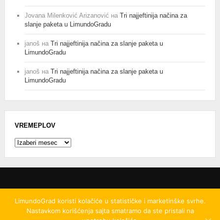
Jovana Milenković Arizanović
на
Tri najjeftinija načina za
slanje paketa u LimundoGradu
janoš
на
Tri najjeftinija načina za slanje paketa u
LimundoGradu
janoš
на
Tri najjeftinija načina za slanje paketa u
LimundoGradu
VREMEPLOV
Vremeplov
LimundoGrad koristi kolačiće u statističke i marketinške svrhe.
Nastavkom korišćenja sajta smatramo da ste pristali na
© 2008
-2026.
LimundoGrad d.o.o.
Ovo delo je