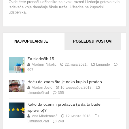
Ovde ćete pronaći udžbenike za svaki razred i izdanja gotovo svih
izdavača koje današnje škole traže. Uštedite na kupovini
udžbenika.
NAJPOPULARNIJE
POSLEDNJI POSTOVI
Za sledećih 15
Vladimir Nikolić
22. маја 2021.
Limundo
607
Hoću da znam šta je neko kupio i prodao
Vladan Jović
16. децембра 2013.
LimundoGrad
355
Kako da ocenim prodavca (a da to bude
ispravno)?
Ana Mladenović
12. марта 2013.
LimundoGrad
248