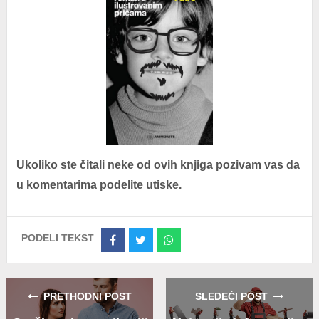
Ukoliko ste čitali neke od ovih knjiga pozivam vas da
u komentarima podelite utiske.
PODELI TEKST
Share
Share
Share
on
on
on
Facebook
Twitter
Whatsapp
PRETHODNI POST
SLEDEĆI POST