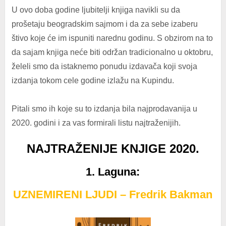
U ovo doba godine ljubitelji knjiga navikli su da
prošetaju beogradskim sajmom i da za sebe izaberu
štivo koje će im ispuniti narednu godinu. S obzirom na to
da sajam knjiga neće biti održan tradicionalno u oktobru,
želeli smo da istaknemo ponudu izdavača koji svoja
izdanja tokom cele godine izlažu na Kupindu.
Pitali smo ih koje su to izdanja bila najprodavanija u
2020. godini i za vas formirali listu najtraženijih.
NAJTRAŽENIJE KNJIGE 2020
.
1. Laguna
:
UZNEMIRENI LJUDI – Fredrik Bakman