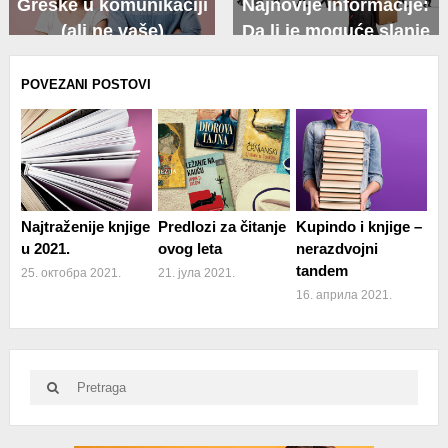
Greške u komunikaciji
Najnovije informacije:
(ali ne vaše)
Da li je moguće slanje
kabastih predmeta
preko kurirskih službi?
POVEZANI POSTOVI
Najtraženije knjige
Predlozi za čitanje
Kupindo i knjige –
u 2021.
ovog leta
nerazdvojni
tandem
25. октобра 2021.
21. јула 2021.
16. априла 2021.
Search
Search
for: