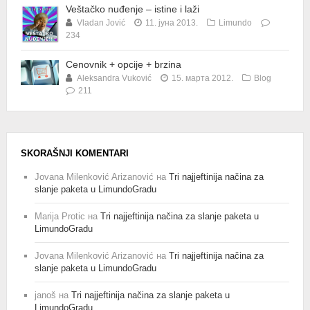
Veštačko nuđenje – istine i laži
Vladan Jović
11. јуна 2013.
Limundo
234
Cenovnik + opcije + brzina
Aleksandra Vuković
15. марта 2012.
Blog
211
SKORAŠNJI KOMENTARI
Jovana Milenković Arizanović
на
Tri najjeftinija načina za
slanje paketa u LimundoGradu
Marija Protic
на
Tri najjeftinija načina za slanje paketa u
LimundoGradu
Jovana Milenković Arizanović
на
Tri najjeftinija načina za
slanje paketa u LimundoGradu
janoš
на
Tri najjeftinija načina za slanje paketa u
LimundoGradu