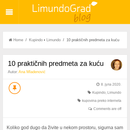
Home
/
Kupindo
•
Limundo
/ 10 praktičnih predmeta za kuću
10 praktičnih predmeta za kuću
Autor:
Ana Mladenović
8. јула 2020.
Kupindo
,
Limundo
kupovina preko interneta
Comments are off
Koliko god dugo da živite u nekom prostoru, sigurna sam