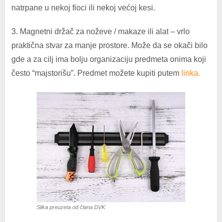
natrpane u nekoj fioci ili nekoj većoj kesi.
3. Magnetni držač za noževe / makaze ili alat – vrlo
praktična stvar za manje prostore. Može da se okači bilo
gde a za cilj ima bolju organizaciju predmeta onima koji
često “majstorišu”. Predmet možete kupiti putem
linka.
Slika preuzeta od člana DVK