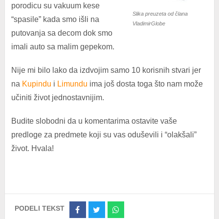
porodicu su vakuum kese
Slika preuzeta od člana
“spasile” kada smo išli na
VladimirGlobe
putovanja sa decom dok smo
imali auto sa malim gepekom.
Nije mi bilo lako da izdvojim samo 10 korisnih stvari jer
na
Kupindu
i
Limundu
ima još dosta toga što nam može
učiniti život jednostavnijim.
Budite slobodni da u komentarima ostavite vaše
predloge za predmete koji su vas oduševili i “olakšali”
život. Hvala!
PODELI TEKST
Share
Share
Share