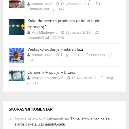
Vladan Jović
16. децембра 2013.
LimundoGrad
355
Kako da ocenim prodavca (a da to bude
ispravno)?
Ana Mladenović
12. марта 2013.
LimundoGrad
248
Veštačko nuđenje – istine i laži
Vladan Jović
11. јуна 2013.
Limundo
234
Cenovnik + opcije + brzina
Aleksandra Vuković
15. марта 2012.
Blog
211
SKORAŠNJI KOMENTARI
Jovana Milenković Arizanović
на
Tri najjeftinija načina za
slanje paketa u LimundoGradu