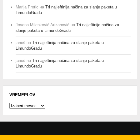
Marija Protic
на
Tri najjeftinija načina za slanje paketa u
LimundoGradu
Jovana Milenković Arizanović
на
Tri najjeftinija načina za
slanje paketa u LimundoGradu
janoš
на
Tri najjeftinija načina za slanje paketa u
LimundoGradu
janoš
на
Tri najjeftinija načina za slanje paketa u
LimundoGradu
VREMEPLOV
Vremeplov