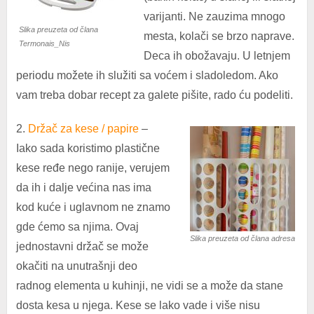
varijanti. Ne zauzima mnogo
Slika preuzeta od člana
mesta, kolači se brzo naprave.
Termonais_Nis
Deca ih obožavaju. U letnjem
periodu možete ih služiti sa voćem i sladoledom. Ako
vam treba dobar recept za galete pišite, rado ću podeliti.
2.
Držač za kese / papire
–
Iako sada koristimo plastične
kese ređe nego ranije, verujem
da ih i dalje većina nas ima
kod kuće i uglavnom ne znamo
gde ćemo sa njima. Ovaj
Slika preuzeta od člana adresa
jednostavni držač se može
okačiti na unutrašnji deo
radnog elementa u kuhinji, ne vidi se a može da stane
dosta kesa u njega. Kese se lako vade i više nisu