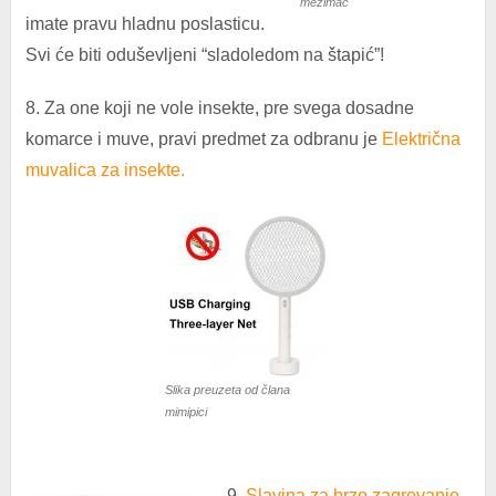
mezimac
imate pravu hladnu poslasticu.
Svi će biti oduševljeni “sladoledom na štapić”!
8. Za one koji ne vole insekte, pre svega dosadne
komarce i muve, pravi predmet za odbranu je
Električna
muvalica za insekte
.
Slika preuzeta od člana
mimipici
9.
Sla
vina za brzo zagrevanje