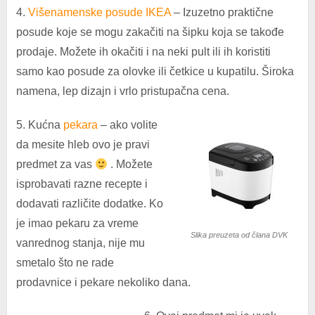
4.
Višenamenske posude IKEA
– Izuzetno praktične
posude koje se mogu zakačiti na šipku koja se takođe
prodaje. Možete ih okačiti i na neki pult ili ih koristiti
samo kao posude za olovke ili četkice u kupatilu. Široka
namena, lep dizajn i vrlo pristupačna cena.
5. Kućna
pekara
– ako volite
da mesite hleb ovo je pravi
predmet za vas
. Možete
isprobavati razne recepte i
dodavati različite dodatke. Ko
je imao pekaru za vreme
Slika preuzeta od člana DVK
vanrednog stanja, nije mu
smetalo što ne rade
prodavnice i pekare nekoliko dana.