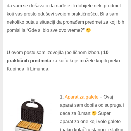
da vam se dešavalo da nađete ili dobijete neki predmet
koji vas prosto oduševi svojom praktičnošću. Bila sam
nekoliko puta u situaciji da pronađem predmet za koji bih
pomislila “Gde si bio sve ovo vreme?”
U ovom postu sam izdvojila (po ličnom izboru)
10
praktičnih predmeta
za kuću koje možete kupiti preko
Kupinda ili Limunda.
1.
Aparat za galete
– Ovaj
aparat sam dobila od supruga i
dece za 8.mart
Super
aparat za one koji vole galete
(bakin kolač) u slanoj ili slatkoj