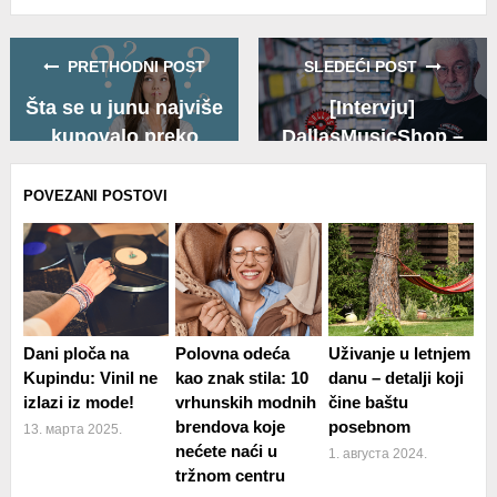
on
on
on
Facebook
Twitter
Whatsapp
PRETHODNI POST
SLEDEĆI POST
Šta se u junu najviše
[Intervju]
kupovalo preko
DallasMusicShop –
interneta?
preporuke za slušanje
POVEZANI POSTOVI
Dani ploča na
Polovna odeća
Uživanje u letnjem
Kupindu: Vinil ne
kao znak stila: 10
danu – detalji koji
izlazi iz mode!
vrhunskih modnih
čine baštu
brendova koje
posebnom
13. марта 2025.
nećete naći u
1. августа 2024.
tržnom centru