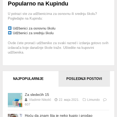
Popularno na Kupindu
U potrazi ste za udžbenicima za osnovnu ili srednju školu?
Pogledajte na Kupindu:
Udžbenici za osnovnu školu
Udžbenici za srednju školu
Ovde ćete pronaći udžbenike za svaki razred i izdanja gotovo svih
izdavača koje današnje škole traže. Uštedite na kupovini
udžbenika.
NAJPOPULARNIJE
POSLEDNJI POSTOVI
Za sledećih 15
Vladimir Nikolić
22. маја 2021.
Limundo
607
Hoću da znam šta je neko kupio i prodao