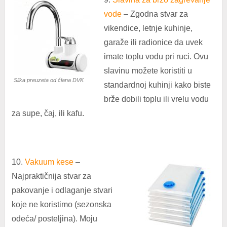
vode
– Zgodna stvar za
vikendice, letnje kuhinje,
garaže ili radionice da uvek
imate toplu vodu pri ruci. Ovu
slavinu možete koristiti u
Slika preuzeta od člana DVK
standardnoj kuhinji kako biste
brže dobili toplu ili vrelu vodu
za supe, čaj, ili kafu.
10.
Vakuum kese
–
Najpraktičnija stvar za
pakovanje i odlaganje stvari
koje ne koristimo (sezonska
odeća/ posteljina). Moju