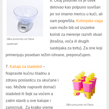
6. Ovaj predmet mi je uvek
delovao kao potpuno suvišan
jer svi imamo mericu u kući, ali
sam pogrešila.
Kuhinjska vaga
vam može biti od izuzetne
koristi za merenje raznih stvari
Slika preuzeta od člana
(brašna, voća ili drugih
spalenaki
sastojaka za tortu). Za one koji
primenjuju poseban režim ishrane, preporučujem.
7.
Kalupi za sladoled
–
Napravite kućnu hladnu a
zdravu poslasticu za ukućane i
vas. Možete napraviti domaći
sladoled ili šejk sa voćem a
zatim staviti u ove kalupe i
Slika preuzeta od člana
zamrznuti. Za kratko vreme