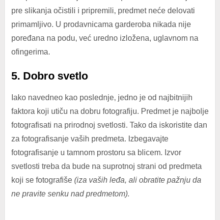
pre slikanja očistili i pripremili, predmet neće delovati
primamljivo. U prodavnicama garderoba nikada nije
poređana na podu, već uredno izložena, uglavnom na
ofingerima.
5. Dobro svetlo
Iako navedneo kao poslednje, jedno je od najbitnijih
faktora koji utiču na dobru fotografiju. Predmet je najbolje
fotografisati na prirodnoj svetlosti. Tako da iskoristite dan
za fotografisanje vaših predmeta. Izbegavajte
fotografisanje u tamnom prostoru sa blicem. Izvor
svetlosti treba da bude na suprotnoj strani od predmeta
koji se fotografiše
(iza vaših leđa, ali obratite pažnju da
ne pravite senku nad predmetom).