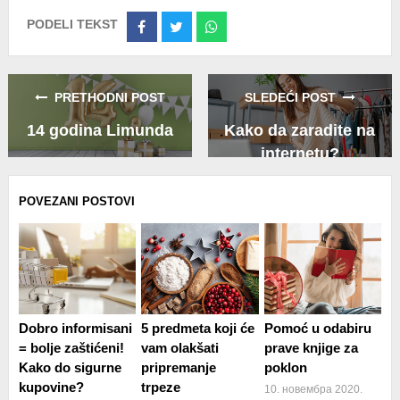
PODELI TEKST
Share
Share
Share
on
on
on
Facebook
Twitter
Whatsapp
PRETHODNI POST
SLEDEĆI POST
14 godina Limunda
Kako da zaradite na
internetu?
POVEZANI POSTOVI
Dobro informisani
5 predmeta koji će
Pomoć u odabiru
= bolje zaštićeni!
vam olakšati
prave knjige za
Kako do sigurne
pripremanje
poklon
kupovine?
trpeze
10. новембра 2020.