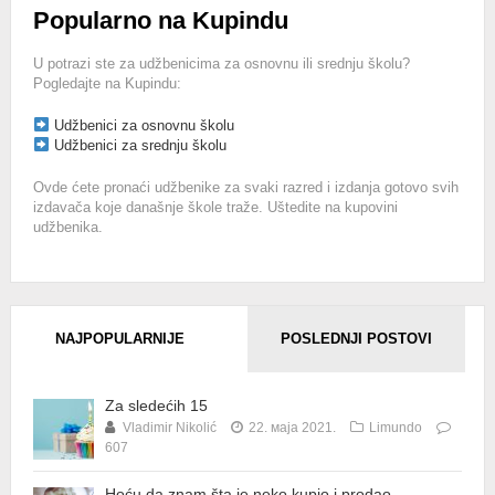
Popularno na Kupindu
U potrazi ste za udžbenicima za osnovnu ili srednju školu?
Pogledajte na Kupindu:
Udžbenici za osnovnu školu
Udžbenici za srednju školu
Ovde ćete pronaći udžbenike za svaki razred i izdanja gotovo svih
izdavača koje današnje škole traže. Uštedite na kupovini
udžbenika.
NAJPOPULARNIJE
POSLEDNJI POSTOVI
Za sledećih 15
Vladimir Nikolić
22. маја 2021.
Limundo
607
Hoću da znam šta je neko kupio i prodao