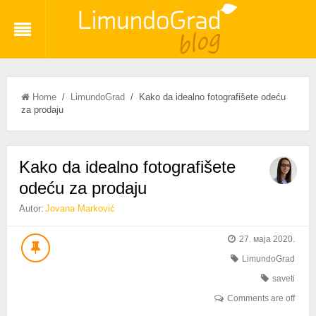
Home
/
LimundoGrad
/ Kako da idealno fotografišete odeću
za prodaju
Kako da idealno fotografišete
odeću za prodaju
Autor:
Jovana Marković
27. маја 2020.
LimundoGrad
saveti
Comments are off