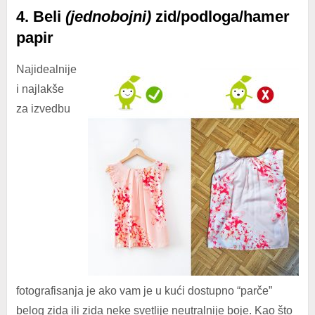
4. Beli
(jednobojni)
zid/podloga/hamer
papir
Najidealnije
i najlakše
za izvedbu
fotografisanja je ako vam je u kući dostupno “parče”
belog zida ili zida neke svetlije neutralnije boje. Kao što