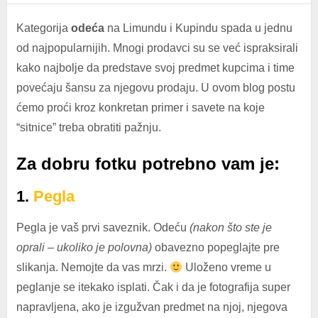
Kategorija
odeća
na Limundu i Kupindu spada u jednu
od najpopularnijih. Mnogi prodavci su se već ispraksirali
kako najbolje da predstave svoj predmet kupcima i time
povećaju šansu za njegovu prodaju. U ovom blog postu
ćemo proći kroz konkretan primer i savete na koje
“sitnice” treba obratiti pažnju.
Za dobru fotku potrebno vam je:
1.
Pegla
Pegla je vaš prvi saveznik. Odeću
(nakon što ste je
oprali – ukoliko je polovna)
obavezno popeglajte pre
slikanja. Nemojte da vas mrzi.
Uloženo vreme u
peglanje se itekako isplati. Čak i da je fotografija super
napravljena, ako je izgužvan predmet na njoj, njegova