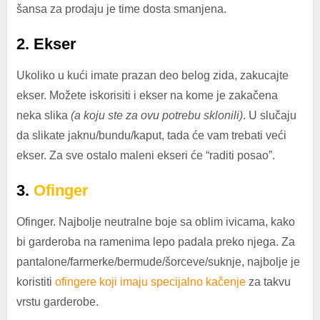
šansa za prodaju je time dosta smanjena.
2. Ekser
Ukoliko u kući imate prazan deo belog zida, zakucajte
ekser. Možete iskorisiti i ekser na kome je zakačena
neka slika
(a koju ste za ovu potrebu sklonili)
. U slučaju
da slikate jaknu/bundu/kaput, tada će vam trebati veći
ekser. Za sve ostalo maleni ekseri će “raditi posao”.
3.
Ofinger
Ofinger. Najbolje neutralne boje sa oblim ivicama, kako
bi garderoba na ramenima lepo padala preko njega. Za
pantalone/farmerke/bermude/šorceve/suknje, najbolje je
koristiti
ofingere koji imaju specijalno kačenje
za takvu
vrstu garderobe.