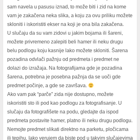
sam navela u pasusu iznad, to može biti i zid na kome
vam je zakačena neka slika, a koju za ovu priliku možete
skloniti i iskoristiti ekser na koji je ona bila zakačena.
U slučaju da su vam zidovi u jakim bojama ili šareni,
možete privremeno zalepiti beli hamer ili neku drugu
belu podlogu koju kasnije lako možete skloniti. Šarena
pozadina odvlači pažnju od predmeta i predmet ne
dolazi do izražaja. Na fotografijama gde je pozadina
šarena, potrebna je posebna pažnja da se uoči gde
predmet počinje, a gde se završava.
Ako vam pak “parče” zida nije dostupno, možete
iskoristiti sto ili pod kao podlogu za fotografisanje. U
slučaju da fotografišete na podu, gledajte da ispod
predmeta postavite hamer, platno ili neku drugu podlogu.
Nemojte predmet slikati direktno na parketu, pločicama
ili tepihu. Iako verujem da biste pod u takvim slučajevima