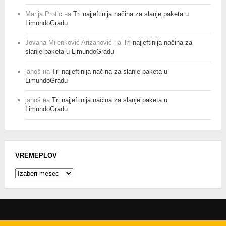
Marija Protic
на
Tri najjeftinija načina za slanje paketa u
LimundoGradu
Jovana Milenković Arizanović
на
Tri najjeftinija načina za
slanje paketa u LimundoGradu
janoš
на
Tri najjeftinija načina za slanje paketa u
LimundoGradu
janoš
на
Tri najjeftinija načina za slanje paketa u
LimundoGradu
VREMEPLOV
Vremeplov