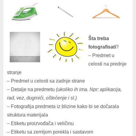
Šta treba
fotografisati
?
– Predmet u
celosti na prednje
stranje
– Predmet u celosti sa zadnje strane
– Detalje na predmetu
(ukoliko ih ima. Npr: aplikacija,
rad, vez, dugmići, oštećenje i sl.)
– Fotografija predmeta iz blizine kako bi se dočarala
struktura materijala
– Etiketu proizvođača i veličinu
– Etiketu sa zemljom porekla i sastavom