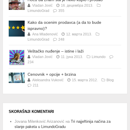
Vladan Jović
16. децембра 2013.
LimundoGrad
355
Kako da ocenim prodavca (a da to bude
ispravno)?
Ana Mladenović
12. марта 2013.
LimundoGrad
248
Veštačko nuđenje – istine i laži
Vladan Jović
11. јуна 2013.
Limundo
234
Cenovnik + opcije + brzina
Aleksandra Vuković
15. марта 2012.
Blog
211
SKORAŠNJI KOMENTARI
Jovana Milenković Arizanović
на
Tri najjeftinija načina za
slanje paketa u LimundoGradu