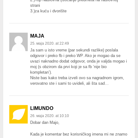
strani
3.)za kuću i dvorište
MAJA
25. маја 2020. at 22:49
Ja sam u isto vreme (par sekundi razlike) poslala
odgovor i preko fb i preko WP. Ako je mogao da se
uvazi naknadno dodat odgovor, onda je valjda mogao i
moj (s obzirom da prvi koji je sa fb ‘nije bio
kompletan’).
Niste bas kako treba izveli ovo sa nagradnom igrom,
verovatno ste i sami to uvideli, ali šta sad…
LIMUNDO
26. маја 2020. at 10:10
Dobar dan Majo,
Kada je komentar bez korisničkog imena mi ne znamo