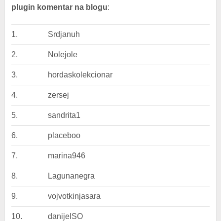
plugin komentar
na blogu
:
1.
Srdjanuh
2.
Nolejole
3.
hordaskolekcionar
4.
zersej
5.
sandrita1
6.
placeboo
7.
marina946
8.
Lagunanegra
9.
vojvotkinjasara
10.
danijelSO