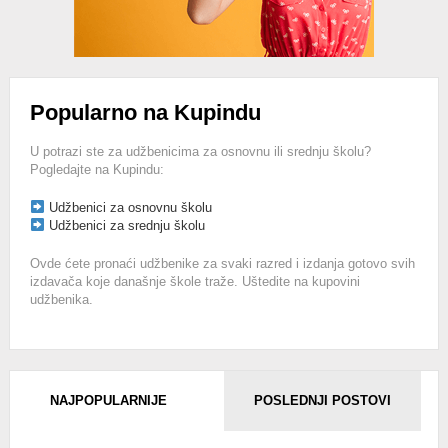
Popularno na Kupindu
U potrazi ste za udžbenicima za osnovnu ili srednju školu?
Pogledajte na Kupindu:
Udžbenici za osnovnu školu
Udžbenici za srednju školu
Ovde ćete pronaći udžbenike za svaki razred i izdanja gotovo svih
izdavača koje današnje škole traže. Uštedite na kupovini
udžbenika.
NAJPOPULARNIJE
POSLEDNJI POSTOVI