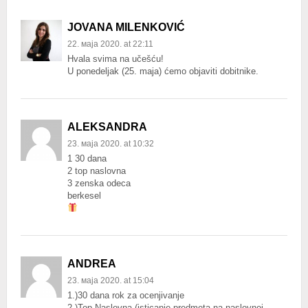
JOVANA MILENKOVIĆ
22. маја 2020. at 22:11
Hvala svima na učešću!
U ponedeljak (25. maja) ćemo objaviti dobitnike.
ALEKSANDRA
23. маја 2020. at 10:32
1 30 dana
2 top naslovna
3 zenska odeca
berkesel
ANDREA
23. маја 2020. at 15:04
1.)30 dana rok za ocenjivanje
2.)Top Naslovna (isticanje predmeta na naslovnoj