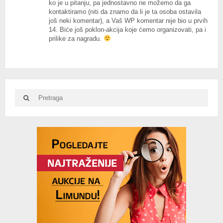
ko je u pitanju, pa jednostavno ne možemo da ga
kontaktiramo (niti da znamo da li je ta osoba ostavila
još neki komentar), a Vaš WP komentar nije bio u prvih
14. Biće još poklon-akcija koje ćemo organizovati, pa i
prilike za nagradu.
Search
Search
for:
Advertisement