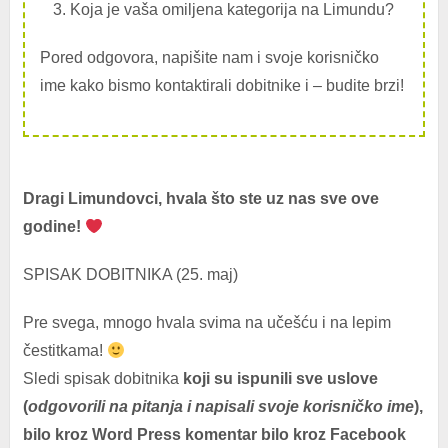
Koja je vaša omiljena kategorija na Limundu?
Pored odgovora, napišite nam i svoje korisničko
ime kako bismo kontaktirali dobitnike i – budite brzi!
Dragi Limundovci, hvala što ste uz nas sve ove
godine!
SPISAK DOBITNIKA (25. maj)
Pre svega, mnogo hvala svima na učešću i na lepim
čestitkama!
Sledi spisak dobitnika
koji su ispunili sve uslove
(
odgovorili na pitanja i napisali svoje korisničko ime
),
bilo kroz Word Press komentar bilo kroz Facebook