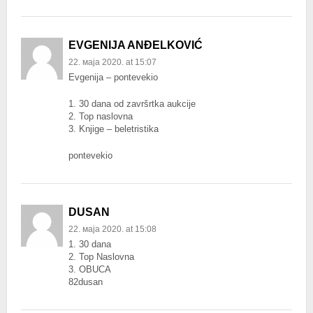
EVGENIJA ANĐELKOVIĆ
22. маја 2020. at 15:07
Evgenija – pontevekio
1. 30 dana od završrtka aukcije
2. Top naslovna
3. Knjige – beletristika
pontevekio
DUSAN
22. маја 2020. at 15:08
1. 30 dana
2. Top Naslovna
3. OBUCA
82dusan