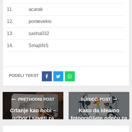
11.
acarak
12.
pontevekio
13.
sasha032
14.
SmajliNS
PODELI TEKST
Share
Share
Share
on
on
on
Facebook
Twitter
Whatsapp
PRETHODNI POST
SLEDEĆI POST
Crtanje kao hobi –
Kako da idealno
pribor i saveti za
fotografišete odeću za
početnike
prodaju