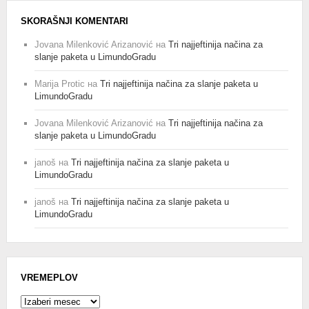
SKORAŠNJI KOMENTARI
Jovana Milenković Arizanović
на
Tri najjeftinija načina za
slanje paketa u LimundoGradu
Marija Protic
на
Tri najjeftinija načina za slanje paketa u
LimundoGradu
Jovana Milenković Arizanović
на
Tri najjeftinija načina za
slanje paketa u LimundoGradu
janoš
на
Tri najjeftinija načina za slanje paketa u
LimundoGradu
janoš
на
Tri najjeftinija načina za slanje paketa u
LimundoGradu
VREMEPLOV
Vremeplov