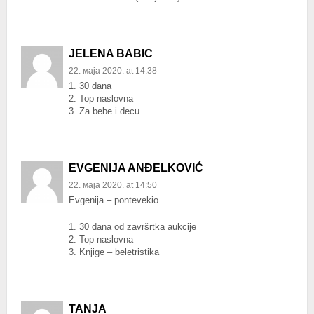
JELENA BABIC
22. маја 2020. at 14:38
1. 30 dana
2. Top naslovna
3. Za bebe i decu
EVGENIJA ANĐELKOVIĆ
22. маја 2020. at 14:50
Evgenija – pontevekio
1. 30 dana od završrtka aukcije
2. Top naslovna
3. Knjige – beletristika
TANJA