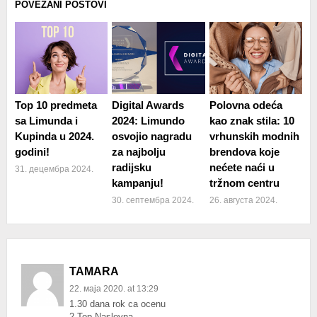
POVEZANI POSTOVI
Top 10 predmeta
Digital Awards
Polovna odeća
sa Limunda i
2024: Limundo
kao znak stila: 10
Kupinda u 2024.
osvojio nagradu
vrhunskih modnih
godini!
za najbolju
brendova koje
radijsku
nećete naći u
31. децембра 2024.
kampanju!
tržnom centru
30. септембра 2024.
26. августа 2024.
TAMARA
22. маја 2020. at 13:29
1.30 dana rok ca ocenu
2.Top Naslovna