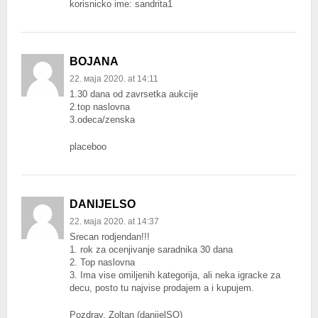
korisnicko ime: sandrita1
BOJANA
22. маја 2020. at 14:11
1.30 dana od zavrsetka aukcije
2.top naslovna
3.odeca/zenska
placeboo
DANIJELSO
22. маја 2020. at 14:37
Srecan rodjendan!!!
1. rok za ocenjivanje saradnika 30 dana
2. Top naslovna
3. Ima vise omiljenih kategorija, ali neka igracke za
decu, posto tu najvise prodajem a i kupujem.
Pozdrav. Zoltan (danijelSO)