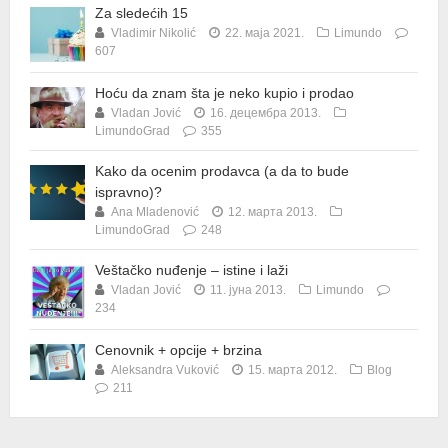
Za sledećih 15
Vladimir Nikolić
22. маја 2021.
Limundo
607
Hoću da znam šta je neko kupio i prodao
Vladan Jović
16. децембра 2013.
LimundoGrad
355
Kako da ocenim prodavca (a da to bude
ispravno)?
Ana Mladenović
12. марта 2013.
LimundoGrad
248
Veštačko nuđenje – istine i laži
Vladan Jović
11. јуна 2013.
Limundo
234
Cenovnik + opcije + brzina
Aleksandra Vuković
15. марта 2012.
Blog
211