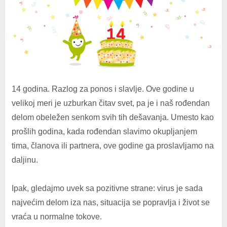
14 godina. Razlog za ponos i slavlje. Ove godine u
velikoj meri je uzburkan čitav svet, pa je i naš rođendan
delom obeležen senkom svih tih dešavanja. Umesto kao
prošlih godina, kada rođendan slavimo okupljanjem
tima, članova ili partnera, ove godine ga proslavljamo na
daljinu.
Ipak, gledajmo uvek sa pozitivne strane: virus je sada
najvećim delom iza nas, situacija se popravlja i život se
vraća u normalne tokove.