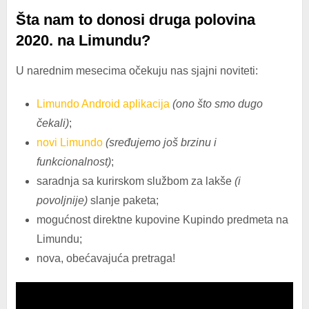
Šta nam to donosi druga polovina
2020. na Limundu?
U narednim mesecima očekuju nas sjajni noviteti:
Limundo Android aplikacija
(ono što smo dugo
čekali)
;
novi Limundo
(sređujemo još
brzinu i
funkcionalnost)
;
saradnja sa kurirskom službom za lakše
(i
povoljnije)
slanje paketa;
mogućnost direktne kupovine Kupindo predmeta na
Limundu;
nova, obećavajuća pretraga!