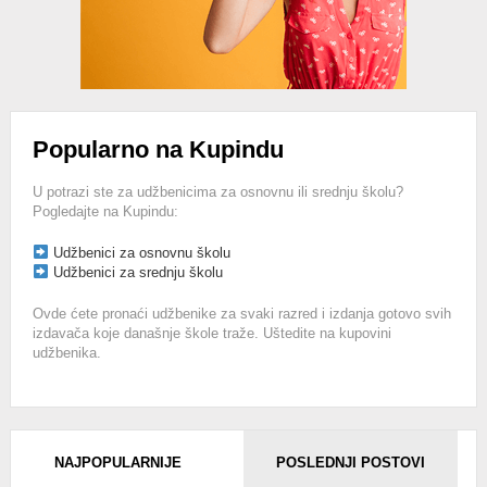
Popularno na Kupindu
U potrazi ste za udžbenicima za osnovnu ili srednju školu?
Pogledajte na Kupindu:
Udžbenici za osnovnu školu
Udžbenici za srednju školu
Ovde ćete pronaći udžbenike za svaki razred i izdanja gotovo svih
izdavača koje današnje škole traže. Uštedite na kupovini
udžbenika.
NAJPOPULARNIJE
POSLEDNJI POSTOVI