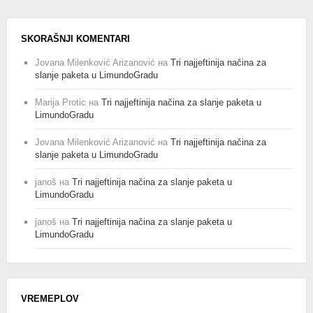
SKORAŠNJI KOMENTARI
Jovana Milenković Arizanović
на
Tri najjeftinija načina za
slanje paketa u LimundoGradu
Marija Protic
на
Tri najjeftinija načina za slanje paketa u
LimundoGradu
Jovana Milenković Arizanović
на
Tri najjeftinija načina za
slanje paketa u LimundoGradu
janoš
на
Tri najjeftinija načina za slanje paketa u
LimundoGradu
janoš
на
Tri najjeftinija načina za slanje paketa u
LimundoGradu
VREMEPLOV