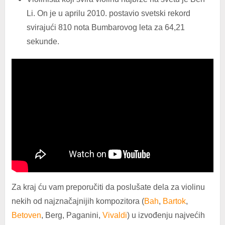
Li. On je u aprilu 2010. postavio svetski rekord
svirajući 810 nota Bumbarovog leta za 64,21
sekunde.
Za kraj ću vam preporučiti da poslušate dela za violinu
nekih od najznačajnijih kompozitora (
Bah
,
Bartok
,
Betoven
, Berg, Paganini,
Vivaldi
) u izvođenju najvećih