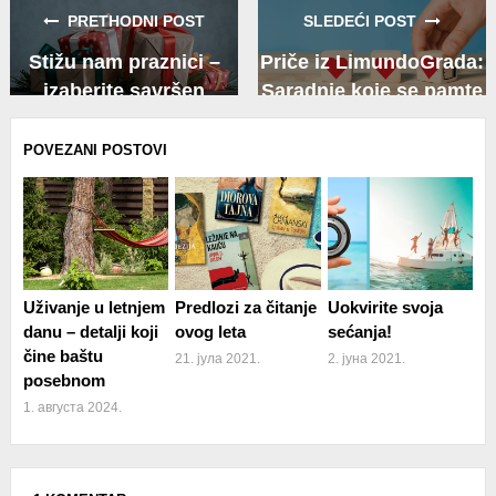
PRETHODNI POST
SLEDEĆI POST
Stižu nam praznici –
Priče iz LimundoGrada:
izaberite savršen
Saradnje koje se pamte
poklon za Novu godinu
POVEZANI POSTOVI
Uživanje u letnjem
Predlozi za čitanje
Uokvirite svoja
danu – detalji koji
ovog leta
sećanja!
čine baštu
21. јула 2021.
2. јуна 2021.
posebnom
1. августа 2024.