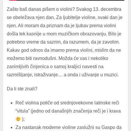
Zašto baš danas pišem o violini? Svakog 13. decembra
se obeležava njen dan. Za ljubitelje violine, svaki dan je
njen. Ali moram da priznam da je ljubav prema violini
došla tek kasnije u mom muzičkom obrazovanju. Bilo je
potrebno vreme da sazrim, da razumem, da je zavolim.
Kakav god odnos da imamo prema violini, mislim da ne
možemo biti ravnodušni. Možda će vas i nekoliko
zanimljivih činjenica o samoj kraljici navesti na
razmišljanje, istraživanje… a onda i uživanje u muzici.
Da li ste znali?
Reč violina potiče od srednjovekovne latinske reči
“vitula” (jedno od današnjih značenja reči je i krava
);
Za nastanak moderne violine zaslužni su Gaspo da