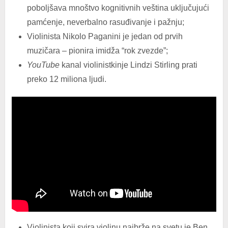
poboljšava mnoštvo kognitivnih veština uključujući
pamćenje, neverbalno rasuđivanje i pažnju;
Violinista Nikolo Paganini je jedan od prvih
muzičara – pionira imidža “rok zvezde”;
YouTube
kanal violinistkinje Lindzi Stirling prati
preko 12 miliona ljudi.
Violinista koji svira violinu najbrže na svetu je Ben