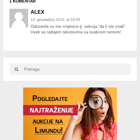
1 KOMENTAR
ALEX
14. децембра 2019. at 18:09
Odusevile su me cinjenice tj. sekcija “da li ste znali”.
Uvek se radujem tekstovima sa ovakvom temom/
Search
Search
for:
Advertisement