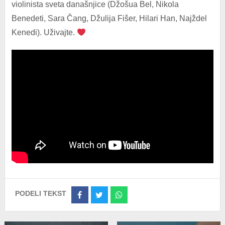
violinista sveta današnjice (Džošua Bel, Nikola
Benedeti, Sara Čang, Džulija Fišer, Hilari Han, Najždel
Kenedi). Uživajte.
PODELI TEKST
Share
Share
Share
on
on
on
Facebook
Twitter
Whatsapp