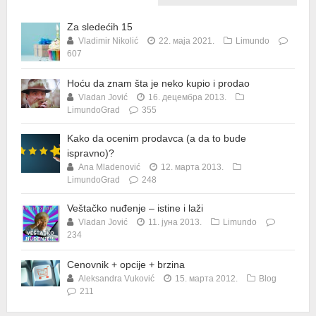
Za sledećih 15
Vladimir Nikolić
22. маја 2021.
Limundo
607
Hoću da znam šta je neko kupio i prodao
Vladan Jović
16. децембра 2013.
LimundoGrad
355
Kako da ocenim prodavca (a da to bude
ispravno)?
Ana Mladenović
12. марта 2013.
LimundoGrad
248
Veštačko nuđenje – istine i laži
Vladan Jović
11. јуна 2013.
Limundo
234
Cenovnik + opcije + brzina
Aleksandra Vuković
15. марта 2012.
Blog
211