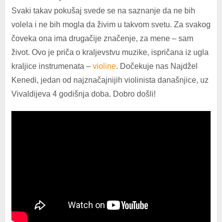
Svaki takav pokušaj svede se na saznanje da ne bih
volela i ne bih mogla da živim u takvom svetu. Za svakog
čoveka ona ima drugačije značenje, za mene – sam
život. Ovo je priča o kraljevstvu muzike, ispričana iz ugla
kraljice instrumenata –
violine
. Dočekuje nas Najdžel
Kenedi, jedan od najznačajnijih violinista današnjice, uz
Vivaldijeva 4 godišnja doba. Dobro došli!