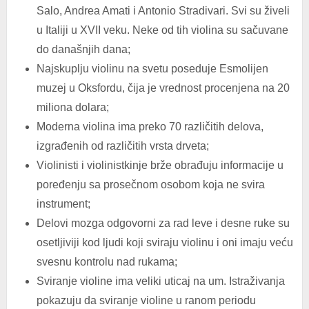
Salo, Andrea Amati i Antonio Stradivari. Svi su živeli
u Italiji u XVII veku. Neke od tih violina su sačuvane
do današnjih dana;
Najskuplju violinu na svetu poseduje Esmolijen
muzej u Oksfordu, čija je vrednost procenjena na 20
miliona dolara;
Moderna violina ima preko 70 različitih delova,
izgrađenih od različitih vrsta drveta;
Violinisti i violinistkinje brže obrađuju informacije u
poređenju sa prosečnom osobom koja ne svira
instrument;
Delovi mozga odgovorni za rad leve i desne ruke su
osetljiviji kod ljudi koji sviraju violinu i oni imaju veću
svesnu kontrolu nad rukama;
Sviranje violine ima veliki uticaj na um. Istraživanja
pokazuju da sviranje violine u ranom periodu