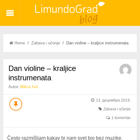
Home
/
Zabava i učenje
/ Dan violine – kraljice instrumenata
Dan violine – kraljice
instrumenata
Autor:
Milica Ivić
13. децембра 2019.
Zabava i učenje
1 komentar
Često razmišljam kakav bi nam svet bio bez muzike.