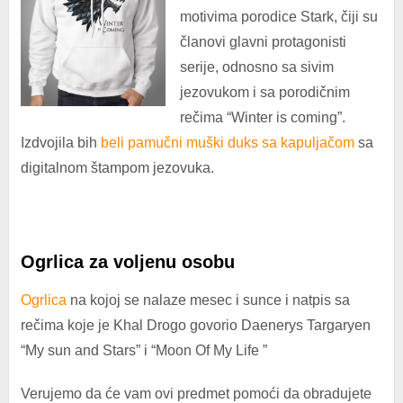
motivima porodice Stark, čiji su
članovi glavni protagonisti
serije, odnosno sa sivim
jezovukom i sa porodičnim
rečima “Winter is coming”.
Izdvojila bih
beli pamučni muški duks sa kapuljačom
sa
digitalnom štampom jezovuka.
Ogrlica za voljenu osobu
Ogrlica
na kojoj se nalaze mesec i sunce i natpis sa
rečima koje je Khal Drogo govorio Daenerys Targaryen
“My sun and Stars” i “Moon Of My Life ”
Verujemo da će vam ovi predmet pomoći da obradujete