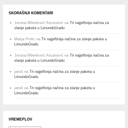
SKORAŠNJI KOMENTARI
Jovana Milenković Arizanović
на
Tri najjeftinija načina za
slanje paketa u LimundoGradu
Marija Protic
на
Tri najjeftinija načina za slanje paketa u
LimundoGradu
Jovana Milenković Arizanović
на
Tri najjeftinija načina za
slanje paketa u LimundoGradu
janoš
на
Tri najjeftinija načina za slanje paketa u
LimundoGradu
janoš
на
Tri najjeftinija načina za slanje paketa u
LimundoGradu
VREMEPLOV