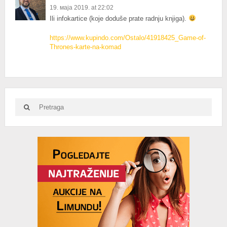
19. маја 2019. at 22:02
Ili infokartice (koje doduše prate radnju knjiga).
https://www.kupindo.com/Ostalo/41918425_Game-of-
Thrones-karte-na-komad
Search
Search
for:
Advertisement