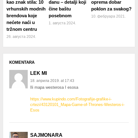
kao znak stila: 10
danu – detalji koji
oprema dobar
vrhunskih modnih
čine baštu
poklon za svakog?
brendova koje
posebnom
10. фебруара 2021.
nećete naći u
1. августа 2024.
tržnom centru
26. августа 2024.
KOMENTARA
LEK MI
18. априла 2019. at 17:43
Ili mapa westerosa I esosa
https://www.kupindo.com/Fotografije-grafike-i-
crtezi/43120101_Mapa-Game-of-Thrones-Westeros-i-
Esos
SAJMONARA