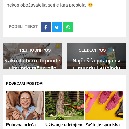
nekog obožavatelja serije Igra prestola.
PODELI TEKST
Share
Share
Share
on
on
on
Facebook
Twitter
Whatsapp
PRETHODNI POST
SLEDEĆI POST
Kako da brzo dopunite
Najčešća pitanja na
Limundo račun bilo
Limundu i Kupindu
kada u toku dana (ili
večeri)?
POVEZANI POSTOVI
Polovna odeća
Uživanje u letnjem
Zašto je sportska