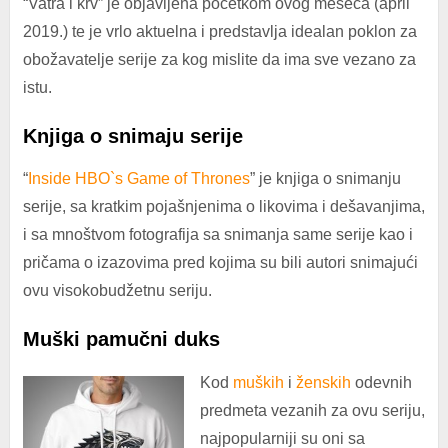
“Vatra i krv” je objavljena početkom ovog meseca (april
2019.) te je vrlo aktuelna i predstavlja idealan poklon za
obožavatelje serije za kog mislite da ima sve vezano za
istu.
Knjiga o snimaju serije
“
Inside HBO`s Game of Thrones
” je knjiga o snimanju
serije, sa kratkim pojašnjenima o likovima i dešavanjima,
i sa mnoštvom fotografija sa snimanja same serije kao i
pričama o izazovima pred kojima su bili autori snimajući
ovu visokobudžetnu seriju.
Muški pamučni duks
Kod
muških
i
ženskih
odevnih
predmeta vezanih za ovu seriju,
najpopularniji su oni sa