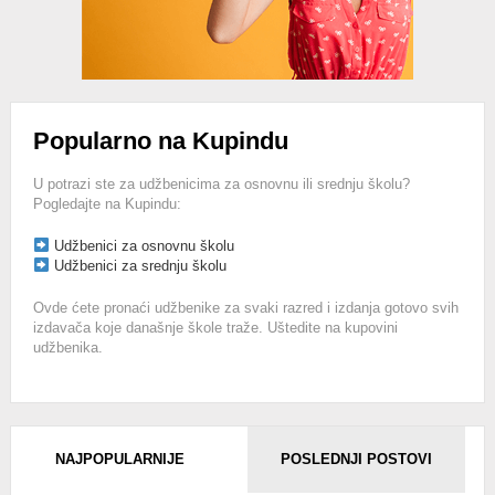
Popularno na Kupindu
U potrazi ste za udžbenicima za osnovnu ili srednju školu?
Pogledajte na Kupindu:
Udžbenici za osnovnu školu
Udžbenici za srednju školu
Ovde ćete pronaći udžbenike za svaki razred i izdanja gotovo svih
izdavača koje današnje škole traže. Uštedite na kupovini
udžbenika.
NAJPOPULARNIJE
POSLEDNJI POSTOVI