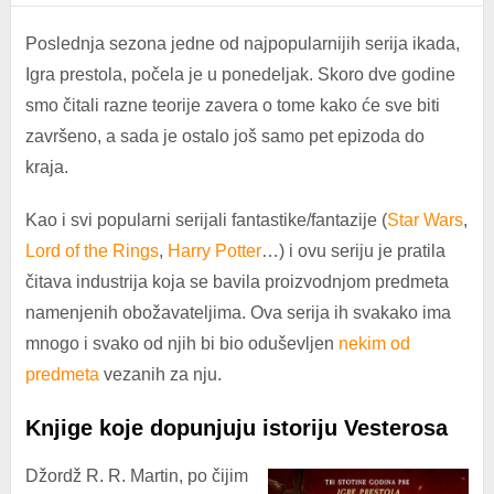
Poslednja sezona jedne od najpopularnijih serija ikada,
Igra prestola, počela je u ponedeljak. Skoro dve godine
smo čitali razne teorije zavera o tome kako će sve biti
završeno, a sada je ostalo još samo pet epizoda do
kraja.
Kao i svi popularni serijali fantastike/fantazije (
Star Wars
,
Lord of the Rings
,
Harry Potter
…) i ovu seriju je pratila
čitava industrija koja se bavila proizvodnjom predmeta
namenjenih obožavateljima. Ova serija ih svakako ima
mnogo i svako od njih bi bio oduševljen
nekim od
predmeta
vezanih za nju.
Knjige koje dopunjuju istoriju Vesterosa
Džordž R. R. Martin, po čijim