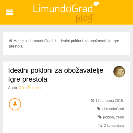
Home
/
LimundoGrad
/ Idealni pokloni za obožavatelje Igre
prestola
Idealni pokloni za obožavatelje
Igre prestola
Autor:
Anja Šikanja
17. априла 2019.
LimundoGrad
poklon
,
trend
2 komentara