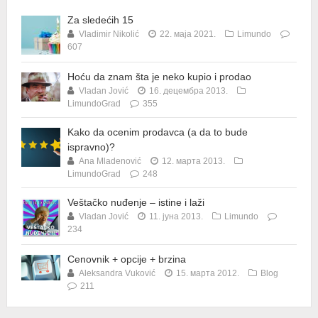
Za sledećih 15
Vladimir Nikolić
22. маја 2021.
Limundo
607
Hoću da znam šta je neko kupio i prodao
Vladan Jović
16. децембра 2013.
LimundoGrad
355
Kako da ocenim prodavca (a da to bude
ispravno)?
Ana Mladenović
12. марта 2013.
LimundoGrad
248
Veštačko nuđenje – istine i laži
Vladan Jović
11. јуна 2013.
Limundo
234
Cenovnik + opcije + brzina
Aleksandra Vuković
15. марта 2012.
Blog
211