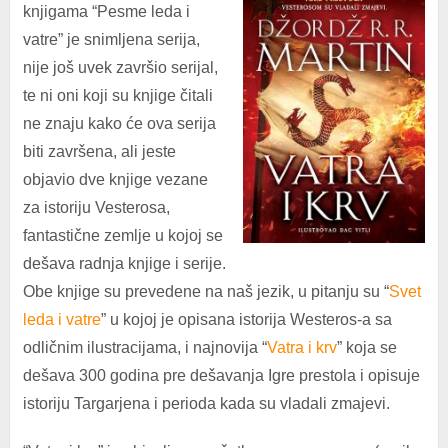
knjigama “Pesme leda i
vatre” je snimljena serija,
nije još uvek završio serijal,
te ni oni koji su knjige čitali
ne znaju kako će ova serija
biti završena, ali jeste
objavio dve knjige vezane
za istoriju Vesterosa,
fantastične zemlje u kojoj se
dešava radnja knjige i serije.
Obe knjige su prevedene na naš jezik, u pitanju su “
Svet
leda i vatre
” u kojoj je opisana istorija Westeros-a sa
odličnim ilustracijama, i najnovija “
Vatra i krv
” koja se
dešava 300 godina pre dešavanja Igre prestola i opisuje
istoriju Targarjena i perioda kada su vladali zmajevi.