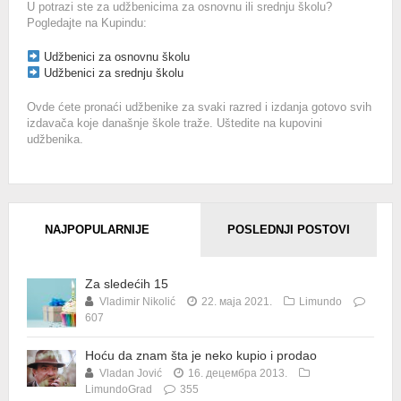
U potrazi ste za udžbenicima za osnovnu ili srednju školu?
Pogledajte na Kupindu:
Udžbenici za osnovnu školu
Udžbenici za srednju školu
Ovde ćete pronaći udžbenike za svaki razred i izdanja gotovo svih
izdavača koje današnje škole traže. Uštedite na kupovini
udžbenika.
NAJPOPULARNIJE
POSLEDNJI POSTOVI
Za sledećih 15
Vladimir Nikolić
22. маја 2021.
Limundo
607
Hoću da znam šta je neko kupio i prodao
Vladan Jović
16. децембра 2013.
LimundoGrad
355