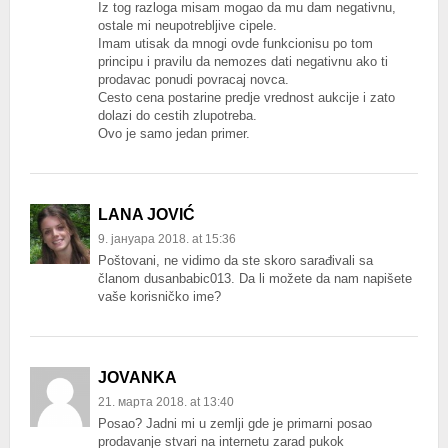
Iz tog razloga misam mogao da mu dam negativnu,
ostale mi neupotrebljive cipele.
Imam utisak da mnogi ovde funkcionisu po tom
principu i pravilu da nemozes dati negativnu ako ti
prodavac ponudi povracaj novca.
Cesto cena postarine predje vrednost aukcije i zato
dolazi do cestih zlupotreba.
Ovo je samo jedan primer.
LANA JOVIĆ
9. јануара 2018. at 15:36
Poštovani, ne vidimo da ste skoro sarađivali sa
članom dusanbabic013. Da li možete da nam napišete
vaše korisničko ime?
JOVANKA
21. марта 2018. at 13:40
Posao? Jadni mi u zemlji gde je primarni posao
prodavanje stvari na internetu zarad pukok