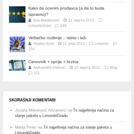
Kako da ocenim prodavca (a da to bude
ispravno)?
Ana Mladenović
12. марта 2013.
LimundoGrad
248
Veštačko nuđenje – istine i laži
Vladan Jović
11. јуна 2013.
Limundo
234
Cenovnik + opcije + brzina
Aleksandra Vuković
15. марта 2012.
Blog
211
SKORAŠNJI KOMENTARI
Jovana Milenković Arizanović
на
Tri najjeftinija načina za
slanje paketa u LimundoGradu
Marija Protic
на
Tri najjeftinija načina za slanje paketa u
LimundoGradu