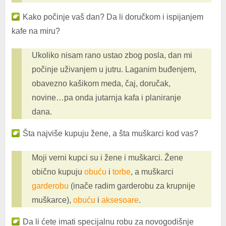
Kako počinje vaš dan? Da li doručkom i ispijanjem
kafe na miru?
Ukoliko nisam rano ustao zbog posla, dan mi
počinje uživanjem u jutru. Laganim buđenjem,
obavezno kašikom meda, čaj, doručak,
novine…pa onda jutarnja kafa i planiranje
dana.
Šta najviše kupuju žene, a šta muškarci kod vas?
Moji verni kupci su i žene i muškarci. Žene
obično kupuju
obuću
i
torbe
, a muškarci
garderobu
(inače radim garderobu za krupnije
muškarce),
obuću
i
aksesoare
.
Da li ćete imati specijalnu robu za novogodišnje