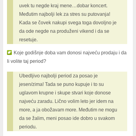
uvek tu negde kraj mene…dobar koncert.
Međutim najbolji lek za stres su putovanja!
Kada se čovek nakupi svega toga dovoljno je
da ode negde na produženi vikend i da se
resetuje.
Koje godišnje doba vam donosi najveću prodaju i da
li volite taj period?
Ubedljivo najbolji period za posao je
jesen/zima! Tada se puno kupuje i to su
uglavom krupne i skupe stvari koje donose
najveću zaradu. Lično volim leto jer idem na
more, a ja obožavam more. Međutim ne mogu
da se žalim, meni posao ide dobro u svakom
periodu.