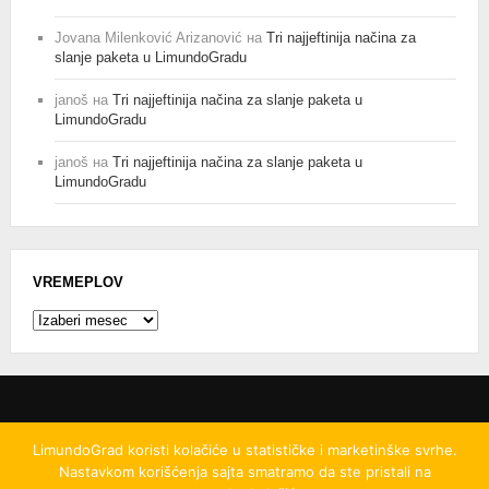
Jovana Milenković Arizanović
на
Tri najjeftinija načina za
slanje paketa u LimundoGradu
janoš
на
Tri najjeftinija načina za slanje paketa u
LimundoGradu
janoš
на
Tri najjeftinija načina za slanje paketa u
LimundoGradu
VREMEPLOV
Vremeplov
LimundoGrad koristi kolačiće u statističke i marketinške svrhe.
Nastavkom korišćenja sajta smatramo da ste pristali na
© 2008
-2026.
LimundoGrad d.o.o.
Ovo delo je