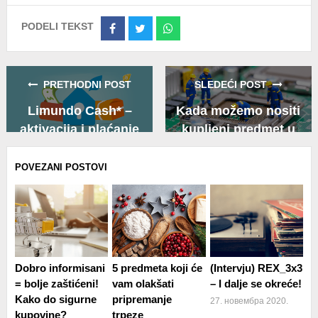
PODELI TEKST
Share
Share
Share
on
on
on
Facebook
Twitter
Whatsapp
PRETHODNI POST
SLEDEĆI POST
Limundo Cash* –
Kada možemo nositi
aktivacija i plaćanje
kupljeni predmet u
servis?
POVEZANI POSTOVI
Dobro informisani
5 predmeta koji će
(Intervju) REX_3x3
= bolje zaštićeni!
vam olakšati
– I dalje se okreće!
Kako do sigurne
pripremanje
27. новембра 2020.
kupovine?
trpeze