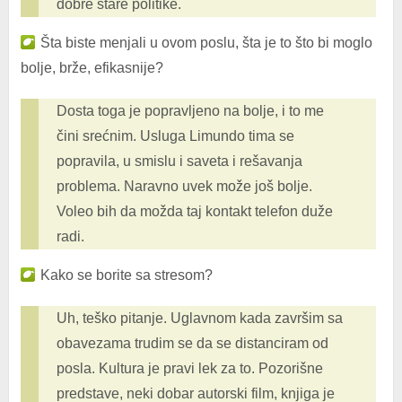
dobre stare politike.
Šta biste menjali u ovom poslu, šta je to što bi moglo
bolje, brže, efikasnije?
Dosta toga je popravljeno na bolje, i to me
čini srećnim. Usluga Limundo tima se
popravila, u smislu i saveta i rešavanja
problema. Naravno uvek može još bolje.
Voleo bih da možda taj kontakt telefon duže
radi.
Kako se borite sa stresom?
Uh, teško pitanje. Uglavnom kada završim sa
obavezama trudim se da se distanciram od
posla. Kultura je pravi lek za to. Pozorišne
predstave, neki dobar autorski film, knjiga je