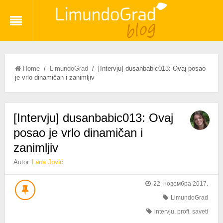
Home
/
LimundoGrad
/ [Intervju] dusanbabic013: Ovaj posao
je vrlo dinamičan i zanimljiv
[Intervju] dusanbabic013: Ovaj
posao je vrlo dinamičan i
zanimljiv
Autor:
Lana Jović
22. новембра 2017.
LimundoGrad
intervju
,
profi
,
saveti