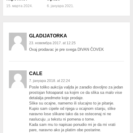
15. марта 2024.
6. јануара 2021.
GLADIJATORKA
23. новембра 2017. at 12:25
Ovaj prodavac je pre svega DIVAN ČOVEK
CALE
7. јануара 2018. at 22:24
Posle toliko aukcija valjda je zaradio dovoljno za jedan
prostojan fotoaparat sa kojim ce da slika sa malo vise
detalalja predmete koje prodaje.
Slike su ocajne, namerno ili slucajno to je pitanje.
Kupio sam cipele od njega u ocajnom stanju, slike
naravno lose slikane tako da se ostecenaj ni ne
naslucuju ,u tekstu ni pomena o tome.
Kada sam mu to napisao ponudio mi je da mi vrati
pare, naravno ako ja platim obe postarine.