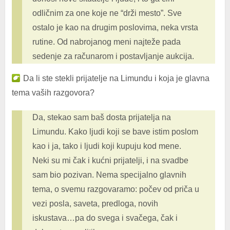
odličnim za one koje ne “drži mesto”. Sve
ostalo je kao na drugim poslovima, neka vrsta
rutine. Od nabrojanog meni najteže pada
sedenje za računarom i postavljanje aukcija.
Da li ste stekli prijatelje na Limundu i koja je glavna
tema vaših razgovora?
Da, stekao sam baš dosta prijatelja na
Limundu. Kako ljudi koji se bave istim poslom
kao i ja, tako i ljudi koji kupuju kod mene.
Neki su mi čak i kućni prijatelji, i na svadbe
sam bio pozivan. Nema specijalno glavnih
tema, o svemu razgovaramo: počev od priča u
vezi posla, saveta, predloga, novih
iskustava…pa do svega i svačega, čak i