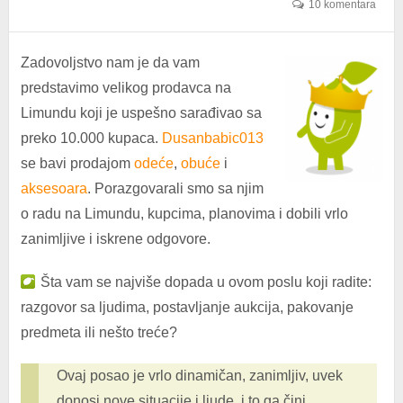
10 komentara
Zadovoljstvo nam je da vam
predstavimo velikog prodavca na
Limundu koji je uspešno sarađivao sa
preko 10.000 kupaca.
Dusanbabic013
se bavi prodajom
odeće
,
obuće
i
aksesoara
. Porazgovarali smo sa njim
o radu na Limundu, kupcima, planovima i dobili vrlo
zanimljive i iskrene odgovore.
Šta vam se najviše dopada u ovom poslu koji radite:
razgovor sa ljudima, postavljanje aukcija, pakovanje
predmeta ili nešto treće?
Ovaj posao je vrlo dinamičan, zanimljiv, uvek
donosi nove situacije i ljude, i to ga čini