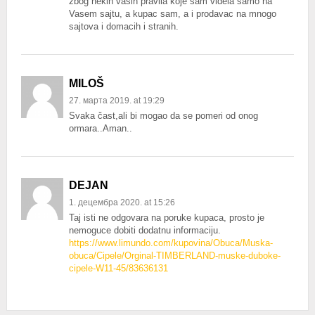
zbog nekih vasih pravila koje sam videla samo na
Vasem sajtu, a kupac sam, a i prodavac na mnogo
sajtova i domacih i stranih.
MILOŠ
27. марта 2019. at 19:29
Svaka čast,ali bi mogao da se pomeri od onog
ormara..Aman..
DEJAN
1. децембра 2020. at 15:26
Taj isti ne odgovara na poruke kupaca, prosto je
nemoguce dobiti dodatnu informaciju.
https://www.limundo.com/kupovina/Obuca/Muska-
obuca/Cipele/Orginal-TIMBERLAND-muske-duboke-
cipele-W11-45/83636131