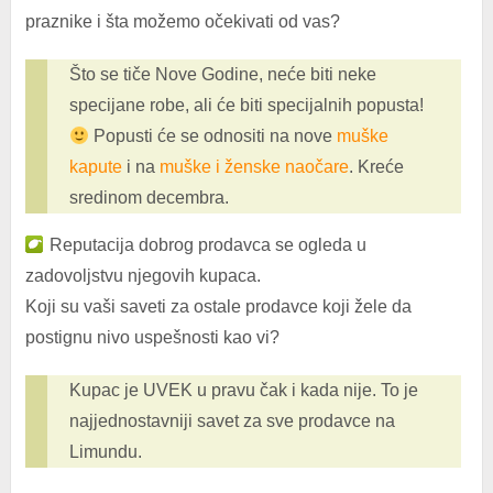
praznike i šta možemo očekivati od vas?
Što se tiče Nove Godine, neće biti neke
specijane robe, ali će biti specijalnih popusta!
Popusti će se odnositi na nove
muške
kapute
i na
muške i ženske naočare
. Kreće
sredinom decembra.
Reputacija dobrog prodavca se ogleda u
zadovoljstvu njegovih kupaca.
Koji su vaši saveti za ostale prodavce koji žele da
postignu nivo uspešnosti kao vi?
Kupac je UVEK u pravu čak i kada nije. To je
najjednostavniji savet za sve prodavce na
Limundu.