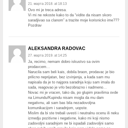
21. марта 2018. at 18:13
Ovo mi je treca adresa.
Vi mi ne rekoste kako to da “vidite da nisam skoro
saradjivao sa clanom” a trazite moje korisnicko ime???
Pozdrav
ALEKSANDRA RADOVAC
27. марта 2019. at 14:25
Ja, recimo, nemam dobro iskustvo sa ovim
prodavcem…
Narucila sam beli kais, dobila braon, prodavac je bio
prilicno neprijatan, bez izvinjenja, a kada sam mu
napisala da je to najgora saradnja koju sam imala do
sada, reagovao je vrlo bezobrazno i nadmeno…
Novac mi je vracen, tako da, po glupim pravilima ovde
na Limundu/Kupindu nisam mogla da mu dam
negativnu, ali sam bas bila nezadovoljna
komunikacijom i saradnjom, uopste.
Mislim da bi ste trebali uvesti i neutralnu ocenu ili neku
izmedju pozitivne i negativne, kako mi koji nismo
zadovoljni saradnjom ne bi ispadali zadovoljni samo