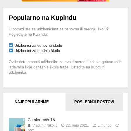
Popularno na Kupindu
U potrazi ste za udžbenicima za osnovnu ili srednju školu?
Pogledajte na Kupindu:
Udžbenici za osnovnu školu
Udžbenici za srednju školu
Ovde ćete pronaći udžbenike za svaki razred i izdanja gotovo svih
izdavača koje današnje škole traže. Uštedite na kupovini
udžbenika.
NAJPOPULARNIJE
POSLEDNJI POSTOVI
Za sledećih 15
Vladimir Nikolić
22. маја 2021.
Limundo
607