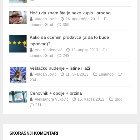
Hoću da znam šta je neko kupio i prodao
Vladan Jović
16. децембра 2013.
LimundoGrad
355
Kako da ocenim prodavca (a da to bude
ispravno)?
Ana Mladenović
12. марта 2013.
LimundoGrad
248
Veštačko nuđenje – istine i laži
Vladan Jović
11. јуна 2013.
Limundo
234
Cenovnik + opcije + brzina
Aleksandra Vuković
15. марта 2012.
Blog
211
SKORAŠNJI KOMENTARI