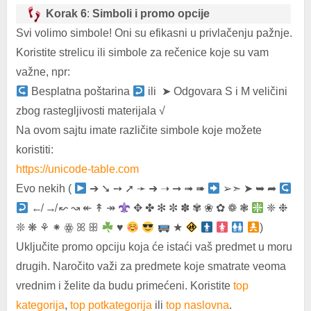
Korak 6
:
Simboli i promo opcije
Svi volimo simbole! Oni su efikasni u privlačenju pažnje.
Koristite strelicu ili simbole za rečenice koje su vam
važne, npr:
Besplatna poštarina
ili ➤ Odgovara S i M veličini
zbog rastegljivosti materijala √
Na ovom sajtu imate različite simbole koje možete
koristiti:
https://unicode-table.com
Evo nekih (
➔ ➘ ➙ ➚ ➛ ➜ ➝ ➞ ➟ ➠
➢➣ ➤ ➥ ➦
↚ ↛ ↜ ↝ ↞ ↟ ↠
✥ ✤ ✻ ✼ ✽ ✾ ❀ ✿ ❁ ❃
❈ ❉
❊ ❋ ⚘ ⁕ ꙮ ꕤ ꕥ
♥
★
)
Uključite promo opciju koja će istaći vaš predmet u moru
drugih. Naročito važi za predmete koje smatrate veoma
vrednim i želite da budu primećeni. Koristite
top
kategorija
,
top potkategorija
ili
top naslovna
.