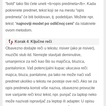
“bold” tako što ćete uneti <b>opis predmeta</b>. Kada
pokrenete predmet, tekst koji se na mestu “opis
predmeta” će biti boldovan, tj. podebljan. Možete npr.
tekst: “
najnoviji model po odličnoj ceni
” da istaknete
ovom metodom.
Korak 4
:
Ključne reči
Obavezno dodajte reči u tekstu: risiver (ako je risiver),
muzički stub itd. Nemojte stavljati deminutive,
umanjenice za reči kao što su majičica, bluzica,
pantalonice. Vaš potencijalni kupac ukucava reči:
majica, bluza, pantalone, pa tako ne može naći vaš
predmet ukoliko u tekstu ne postoje ove reči. Ako se za
opis predmeta koristi više naziva, obavezno provucite
sve varijante reči kroz tekst, npr. punjač za laptop neko
može nazivati ispravljač za leptop ili adapter. U opisu