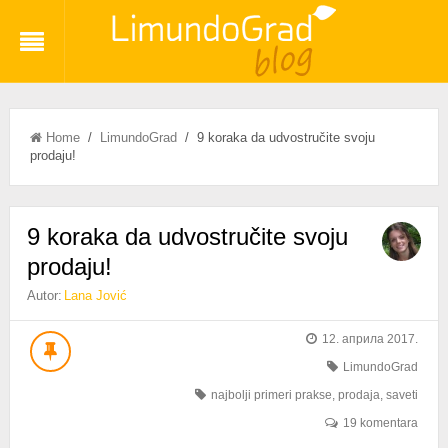
Home
/
LimundoGrad
/ 9 koraka da udvostručite svoju
prodaju!
9 koraka da udvostručite svoju
prodaju!
Autor:
Lana Jović
12. априла 2017.
LimundoGrad
najbolji primeri prakse
,
prodaja
,
saveti
19 komentara