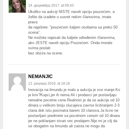
14. децембра 2017. at 09:43
Ukoliko na aukciji NISTE naveli opciju pouzećem, a
želite da izađete u susret nekim članovima, imate
prava
da napišete: “pouzećem šaljem osobama sa preko 50
ocena”.
Ne možete napisati da šaljete određenim članovima,
ako JESTE naveli opciju Pouzećem. Onda morate
svima poslati
bez obzira na ocene.
NEMANJIC
12. јануара 2018. at 18:16
Inovacija na limundu je malo a aukcija je sve manje.Ko
je kriv?Kupci,jer ih nema.Ali i prodavci jer postavljaju
nerealne pocetne cene.Realnost je da se aukcije od 10
dinara u velikom broju slucajeva zavrse licitiranjem 2-3
clana dok istu posmatra barem 10 clanova.Ja licno ne
postavljam predmete sa pocetnom cenom od 10 dinara
jer ne poklanjam stvari vec prodajem.Nije mi je cilj da
se obogatim na limundu ali zaista ne mogu da