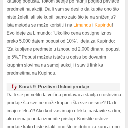
katalog popusta. Tokom šetnje po radnji pogled privlače
predmeti na akciji. Da li vam se desilo da kupite ono što
niste želeli, ali ste kupili samo zato što je na sniženju?
Ista metoda se može koristiti i na
Limundu
i
Kupindu
!
Evo ideje za Limundo: “Ukoliko cena dostigne iznos
preko 5.000 dajem popust od 10%”. Ideja za Kupindo:
“Za kupljene predmete u iznosu od 2.000 dinara, popust
je 5%.” Popust možete istaću u opisu boldovanim
krupnim slovima na samoj aukciji i staviti link ka
predmetima na Kupindu.
Korak 9
:
Pozitivni Uslovi prodaje
Da li ste primetili da većina prodavaca stavlja u uslovima
prodaje šta sve ne može kupac i šta sve ne sme? Da li
imaju efekta?! Ako kod vas imaju efekta, nastavite sa tim,
ako nemaju onda izmenite pristup. Koristite uslove
prodaje kako biste istakli ono što je dobro za kupca, ono