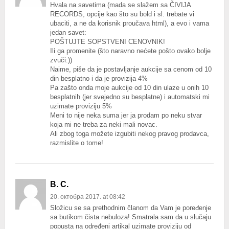
Hvala na savetima (mada se slažem sa ČIVIJA
RECORDS, opcije kao što su bold i sl. trebate vi
ubaciti, a ne da korisnik proučava html), a evo i vama
jedan savet:
POŠTUJTE SOPSTVENI CENOVNIK!
Ili ga promenite (što naravno nećete pošto ovako bolje
zvuči:))
Naime, piše da je postavljanje aukcije sa cenom od 10
din besplatno i da je provizija 4%
Pa zašto onda moje aukcije od 10 din ulaze u onih 10
besplatnih (jer svejedno su besplatne) i automatski mi
uzimate proviziju 5%
Meni to nije neka suma jer ja prodam po neku stvar
koja mi ne treba za neki mali novac.
Ali zbog toga možete izgubiti nekog pravog prodavca,
razmislite o tome!
B. C.
20. октобра 2017. at 08:42
Složicu se sa prethodnim članom da Vam je poređenje
sa butikom čista nebuloza! Smatrala sam da u slučaju
popusta na određeni artikal uzimate proviziju od