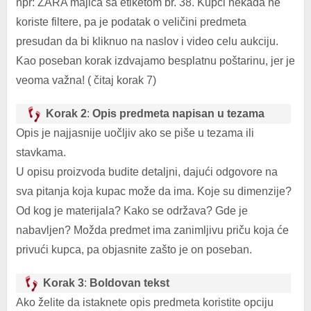
npr: ZARA majica sa etiketom br. 38. Kupci nekada ne
koriste filtere, pa je podatak o veličini predmeta
presudan da bi kliknuo na naslov i video celu aukciju.
Kao poseban korak izdvajamo besplatnu poštarinu, jer je
veoma važna! ( čitaj korak 7)
Korak 2
:
Opis predmeta napisan u tezama
Opis je najjasnije uočljiv ako se piše u tezama ili
stavkama.
U opisu proizvoda budite detaljni, dajući odgovore na
sva pitanja koja kupac može da ima. Koje su dimenzije?
Od kog je materijala? Kako se održava? Gde je
nabavljen? Možda predmet ima zanimljivu priču koja će
privući kupca, pa objasnite zašto je on poseban.
Korak 3
:
Boldovan tekst
Ako želite da istaknete opis predmeta koristite opciju