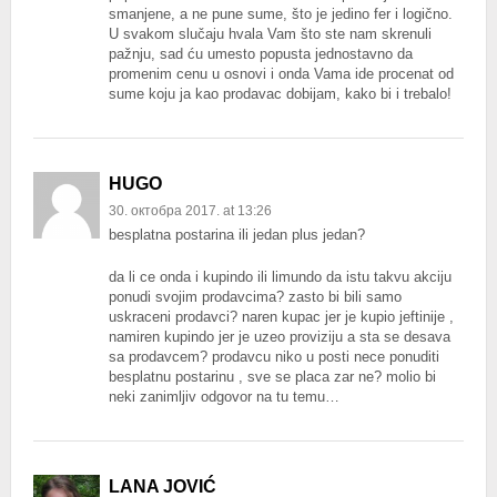
smanjene, a ne pune sume, što je jedino fer i logično.
U svakom slučaju hvala Vam što ste nam skrenuli
pažnju, sad ću umesto popusta jednostavno da
promenim cenu u osnovi i onda Vama ide procenat od
sume koju ja kao prodavac dobijam, kako bi i trebalo!
HUGO
30. октобра 2017. at 13:26
besplatna postarina ili jedan plus jedan?
da li ce onda i kupindo ili limundo da istu takvu akciju
ponudi svojim prodavcima? zasto bi bili samo
uskraceni prodavci? naren kupac jer je kupio jeftinije ,
namiren kupindo jer je uzeo proviziju a sta se desava
sa prodavcem? prodavcu niko u posti nece ponuditi
besplatnu postarinu , sve se placa zar ne? molio bi
neki zanimljiv odgovor na tu temu…
LANA JOVIĆ