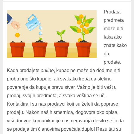
Prodaja
predmeta
može biti
laka ako
znate kako
da
prodate.
Kada prodajete
online
, kupac ne može da dodirne niti
proba ono što kupuje, ali svakako treba da stekne
poverenje da kupuje pravu stvar. Važno je biti vešt u
prodaji svojih predmeta, a svaka veština se uči.
Kontaktirali su nas prodavci koji su želeli da poprave
prodaju. Nakon naših smernica, dogovora oko opisa,
višednevne komunikacije i usmeravanja desilo se to da
se prodaja tim članovima povećala duplo! Rezultati su