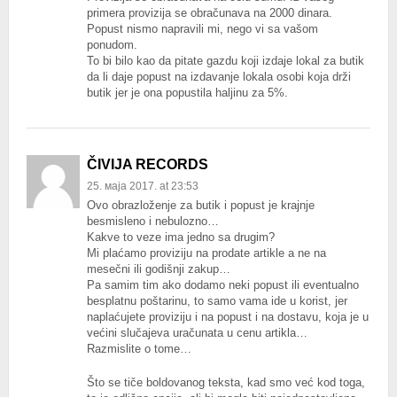
primera provizija se obračunava na 2000 dinara.
Popust nismo napravili mi, nego vi sa vašom
ponudom.
To bi bilo kao da pitate gazdu koji izdaje lokal za butik
da li daje popust na izdavanje lokala osobi koja drži
butik jer je ona popustila haljinu za 5%.
ČIVIJA RECORDS
25. маја 2017. at 23:53
Ovo obrazloženje za butik i popust je krajnje
besmisleno i nebulozno…
Kakve to veze ima jedno sa drugim?
Mi plaćamo proviziju na prodate artikle a ne na
mesečni ili godišnji zakup…
Pa samim tim ako dodamo neki popust ili eventualno
besplatnu poštarinu, to samo vama ide u korist, jer
naplaćujete proviziju i na popust i na dostavu, koja je u
većini slučajeva uračunata u cenu artikla…
Razmislite o tome…
Što se tiče boldovanog teksta, kad smo već kod toga,