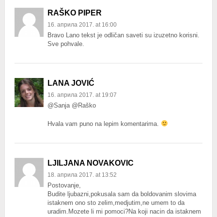
RAŠKO PIPER
16. априла 2017. at 16:00
Bravo Lano tekst je odličan saveti su izuzetno korisni.
Sve pohvale.
LANA JOVIĆ
16. априла 2017. at 19:07
@Sanja @Raško
Hvala vam puno na lepim komentarima.
LJILJANA NOVAKOVIC
18. априла 2017. at 13:52
Postovanje,
Budite ljubazni,pokusala sam da boldovanim slovima
istaknem ono sto zelim,medjutim,ne umem to da
uradim.Mozete li mi pomoci?Na koji nacin da istaknem