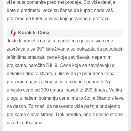
više puta pomenite predmet prodaje. Što više detalja
date o predmetu, veće su šanse da kupac nađe vaš
proizvod po kriterijumima koje je zadao u pretrazi.
Korak 5
:
Cena
Jeste li primetili da se u marketima gotovo sve cene
završavaju sa 99? Istraživanja su pokazala da potrošači
jeftinijima smatraju cene koje završavaju neparnim
brojkama, naročito 5 ili 9. Cene koje se završavaju s
nekoliko dinara stvaraju utisak da je ponuđena cena
proizvoda najniža koju je bilo moguće ponuditi. Npr.
umesto cene od 300 dinara, navedite 299 dinara. Veliku
ulogu u našem poimanju cene ima to što je čitamo s leva
na desno. To znači da nesvesno više pažnje pridajemo
brojkama s leve strane. Dok neretko, one s desne strane
u žurbi odbacimo.