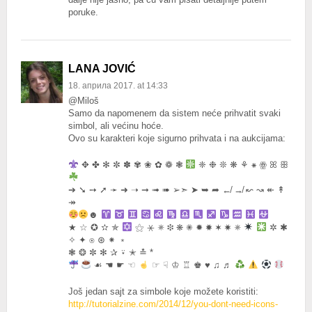
poruke.
LANA JOVIĆ
18. априла 2017. at 14:33
@Miloš
Samo da napomenem da sistem neće prihvatit svaki
simbol, ali većinu hoće.
Ovo su karakteri koje sigurno prihvata i na aukcijama:
✥ ✤ ✻ ✼ ✽ ✾ ❀ ✿ ❁ ❃
❈ ❉ ❊ ❋ ⚘ ⁕ ꙮ ꕤ ꕥ
➔ ➘ ➙ ➚ ➛ ➜ ➝ ➞ ➟ ➠ ➢➣ ➤ ➥ ➦ ↚ ↛ ↜ ↝ ↞ ↟
↠
☻
★ ☆ ✪ ✫ ✯
⚝ ⚹ ✵ ❉ ❋ ✺ ✹ ✸ ✶ ✷ ✵
✲ ✱
✧ ✦ ⍟ ⊛ ⁕ ﹡
❃ ❂ ✼ ✻ ✰ ⍣ ✭ ≛ *
☙ ☚ ☛ ☜
☞ ☟ ♔ ♖ ♚
♥
♫ ♬
Još jedan sajt za simbole koje možete koristiti:
http://tutorialzine.com/2014/12/you-dont-need-icons-