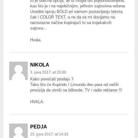
to je odlična opcija, ali bi mogla biti pojednostavljena,
kao što je i na najobičnijim, jeftinim sajtovima rešena.
Uvedite opciju BOLD pri samom postavljanju teksta,
čak i COLOR TEXT, a ne da se mi dovijamo na
raznorazne načine kopirajući to sa kojekakvih
sajtova…
Hvala.
NIKOLA
3. јуна 2017. at 20:00
Kako povećati prodaju ?
Tako što će Kupindo / Limundo deo para od naših
provizija da utroši na bilborde, TV i radio reklame !!!
HVALA.
PEDJA
25. јуна 2017. at 14:33