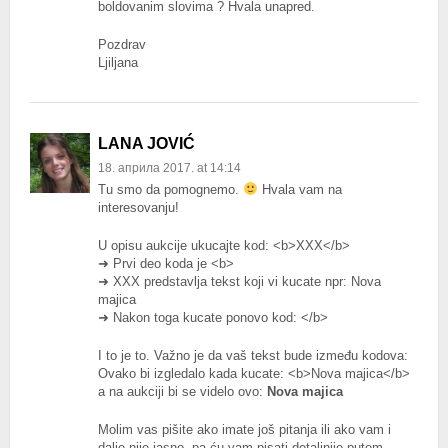
boldovanim slovima ? Hvala unapred.
Pozdrav
Ljiljana
LANA JOVIĆ
18. априла 2017. at 14:14
Tu smo da pomognemo.
Hvala vam na
interesovanju!
U opisu aukcije ukucajte kod: <b>XXX</b>
➜ Prvi deo koda je <b>
➜ XXX predstavlja tekst koji vi kucate npr: Nova
majica
➜ Nakon toga kucate ponovo kod: </b>
I to je to. Važno je da vaš tekst bude između kodova:
Ovako bi izgledalo kada kucate: <b>Nova majica</b>
a na aukciji bi se videlo ovo:
Nova majica
Molim vas pišite ako imate još pitanja ili ako vam i
dalje nije jasno, pa ću vam pisati detaljnije putem