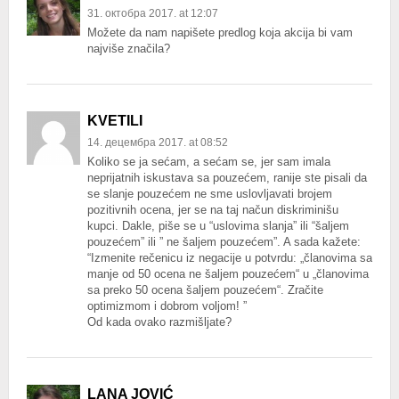
31. октобра 2017. at 12:07
Možete da nam napišete predlog koja akcija bi vam
najviše značila?
KVETILI
14. децембра 2017. at 08:52
Koliko se ja sećam, a sećam se, jer sam imala
neprijatnih iskustava sa pouzećem, ranije ste pisali da
se slanje pouzećem ne sme uslovljavati brojem
pozitivnih ocena, jer se na taj načun diskriminišu
kupci. Dakle, piše se u “uslovima slanja” ili “šaljem
pouzećem” ili ” ne šaljem pouzećem”. A sada kažete:
“Izmenite rečenicu iz negacije u potvrdu: „članovima sa
manje od 50 ocena ne šaljem pouzećem“ u „članovima
sa preko 50 ocena šaljem pouzećem“. Zračite
optimizmom i dobrom voljom! ”
Od kada ovako razmišljate?
LANA JOVIĆ