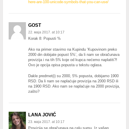
here-are-100-unicode-symbols-that-you-can-use/
GOST
22. маја 2017. at 10:17
Korak 8: Popusti %
Ako na primer stavimo na Kupindu ‘Kupovinom preko
2000 din dobijate popust 5%’, da li nam se obračunava
provizija i na tih 5% koje od kupca nećemo naplatiti?!
Ovo je opcija opisa popusta u tekstu oglasa.
Dakle predmet(i) su 2000, 5% popusta, dobijamo 1900
RSD. Da li nam se naplaćuje provizija na 2000 RSD ili
na 1900 RSD. Ako nam se naplaćuje na 2000 provizija,
zašto?
LANA JOVIĆ
23. маја 2017. at 10:17
Provizija se obračunava na celu sumu. Iz vašeg