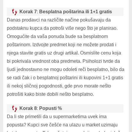
Korak 7
:
Besplatna poštarina ili 1+1 gratis
Danas prodavci na različite načine pokušavaju da
podstaknu kupca da potroši više nego što je planirao.
Omogućite da vaša ponuda bude sa besplatnom
poštarinom. Izdvojte predmet koji ne možete prodati i
njega stavite gratis uz drugi artikal. Osmislite cenu koja
bi pokrivala vrednost oba predmeta. Psiholozi tvrde da
ljudi jednostavno ne mogu odoleti reči besplatno, bilo da
se radi čak i o besplatnoj poštarini ili kupovini 1+1 gratis
ili nekoj sličnoj pogodnosti, gde prvo morate nešto
potrošiti kako biste dobili nešto besplatno.
Korak 8
:
Popusti %
Da li ste primetili da u supermarketima uvek ima
popusta? Kupci sve češće na ulazu u market uzimaju