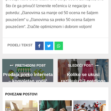
što će ga privući! Izmenite rečenicu iz negacije u
potvrdu: „članovima sa manje od 50 ocena ne šaljem
pouzećem“ u „članovima sa preko 50 ocena šaljem
pouzećem“. Zračite optimizmom i dobrom voljom!
PODELI TEKST
Share
Share
Share
on
on
on
Facebook
Twitter
Whatsapp
PRETHODNI POST
SLEDEĆI POST
Prodaja preko interneta
Koliko se ukusi
– kompletan vodič
razlikuju? 7 predloga
po 10.000 dinara
POVEZANI POSTOVI