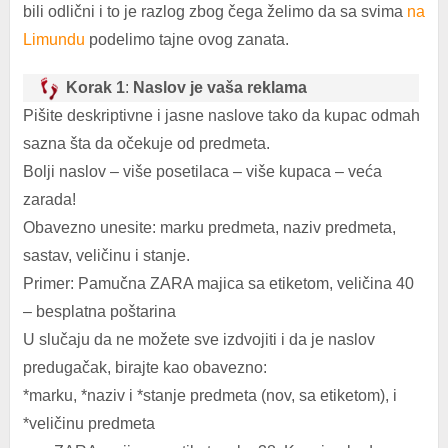
bili odlični i to je razlog zbog čega želimo da sa svima
na
Limundu
podelimo tajne ovog zanata.
Korak 1
:
Naslov je vaša reklama
Pišite deskriptivne i jasne naslove tako da kupac odmah
sazna šta da očekuje od predmeta.
Bolji naslov – više posetilaca – više kupaca – veća
zarada!
Obavezno unesite: marku predmeta, naziv predmeta,
sastav, veličinu i stanje.
Primer: Pamučna ZARA majica sa etiketom, veličina 40
– besplatna poštarina
U slučaju da ne možete sve izdvojiti i da je naslov
predugačak, birajte kao obavezno:
*marku, *naziv i *stanje predmeta (nov, sa etiketom), i
*veličinu predmeta