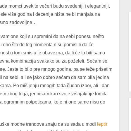
ada momci uvek te večeri budu svedeniji i elegantniji,
osle više godina i decenija ništa ne bi menjala na
 nismo zadovoljne…
vam one koji su spremini da na sebi ponesu nešto
li ono što do tog momenta nisu pomislili da će
enost u tom smislu je obavezna, da li će to biti samo
 odevna kombinacija svakako su za poželeti. Sećam se
re. Jeste to bilo pre mnogo godina, pa se teže prisetim
li na sebi, ali se jako dobro sećam da sam bila jedina
ikama. Po mišljenju mnogih tada čudan izbor, ali i dan
em zbog toga, jer nisam kao svoje vršnjakinje lomila
na ogromnim potpeticama, koje ni one same nisu do
 muške modne trendove znaju da su sada u modi
leptir