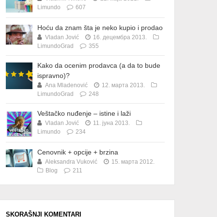
Limundo
607
Hoću da znam šta je neko kupio i prodao
Vladan Jović
16. децембра 2013.
LimundoGrad
355
Kako da ocenim prodavca (a da to bude
ispravno)?
Ana Mladenović
12. марта 2013.
LimundoGrad
248
Veštačko nuđenje – istine i laži
Vladan Jović
11. јуна 2013.
Limundo
234
Cenovnik + opcije + brzina
Aleksandra Vuković
15. марта 2012.
Blog
211
SKORAŠNJI KOMENTARI