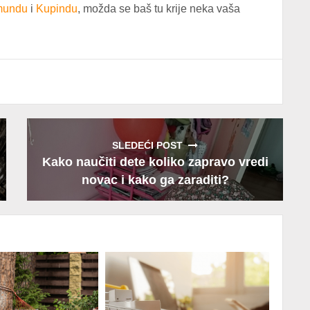
mundu
i
Kupindu
, možda se baš tu krije neka vaša
SLEDEĆI POST
Kako naučiti dete koliko zapravo vredi
novac i kako ga zaraditi?