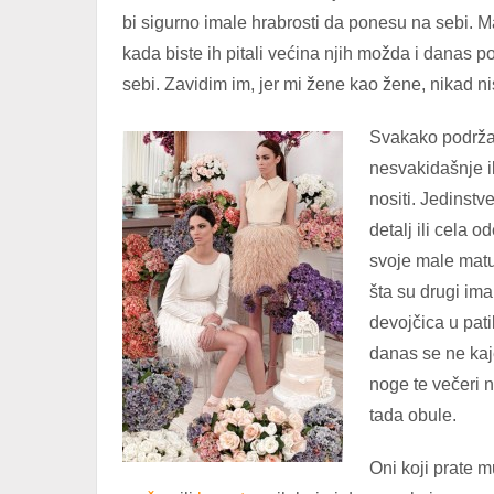
bi sigurno imale hrabrosti da ponesu na sebi. M
kada biste ih pitali većina njih možda i danas p
sebi. Zavidim im, jer mi žene kao žene, nikad
Svakako podrža
nesvakidašnje i
nositi. Jedinstv
detalj ili cela
svoje male matu
šta su drugi ima
devojčica u pat
danas se ne kaj
noge te večeri 
tada obule.
Oni koji prate