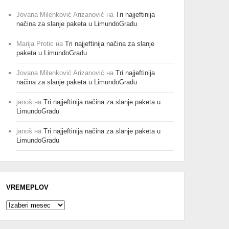
Jovana Milenković Arizanović
на
Tri najjeftinija
načina za slanje paketa u LimundoGradu
Marija Protic
на
Tri najjeftinija načina za slanje
paketa u LimundoGradu
Jovana Milenković Arizanović
на
Tri najjeftinija
načina za slanje paketa u LimundoGradu
janoš
на
Tri najjeftinija načina za slanje paketa u
LimundoGradu
janoš
на
Tri najjeftinija načina za slanje paketa u
LimundoGradu
VREMEPLOV
Vremeplov