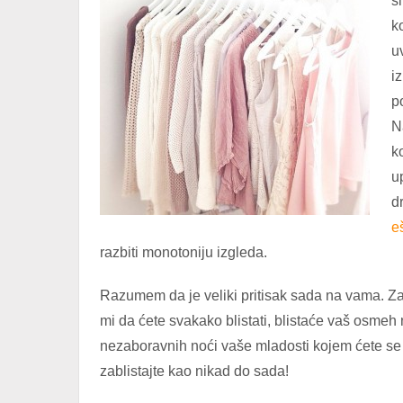
s
k
u
i
p
N
k
u
d
e
razbiti monotoniju izgleda.
Razumem da je veliki pritisak sada na vama. Za š
mi da ćete svakako blistati, blistaće vaš osmeh n
nezaboravnih noći vaše mladosti kojem ćete se 
zablistajte kao nikad do sada!