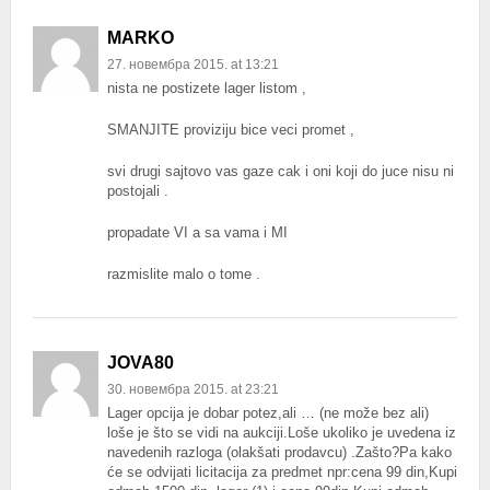
MARKO
27. новембра 2015. at 13:21
nista ne postizete lager listom ,
SMANJITE proviziju bice veci promet ,
svi drugi sajtovo vas gaze cak i oni koji do juce nisu ni
postojali .
propadate VI a sa vama i MI
razmislite malo o tome .
JOVA80
30. новембра 2015. at 23:21
Lager opcija je dobar potez,ali … (ne može bez ali)
loše je što se vidi na aukciji.Loše ukoliko je uvedena iz
navedenih razloga (olakšati prodavcu) .Zašto?Pa kako
će se odvijati licitacija za predmet npr:cena 99 din,Kupi