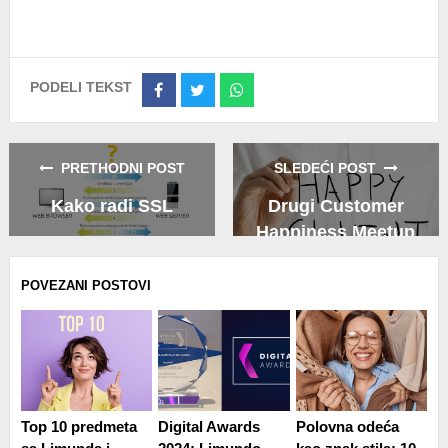
PODELI TEKST
Share
Share
Share
on
on
on
Facebook
Twitter
Whatsapp
PRETHODNI POST
SLEDEĆI POST
Kako radi SSL
Drugi Customer
Happiness Meetup
POVEZANI POSTOVI
Top 10 predmeta
Digital Awards
Polovna odeća