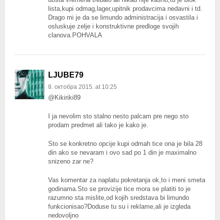
lista,kupi odmag,lager,upitnik prodavcima nedavni i td.
Drago mi je da se limundo administracija i osvastila i
osluskuje zelje i konstruktivne predloge svojih
clanova.POHVALA
LJUBE79
8. октобра 2015. at 10:25
@Kikiriki89
I ja nevolim sto stalno nesto palcam pre nego sto
prodam predmet ali tako je kako je.
Sto se konkretno opcije kupi odmah tice ona je bila 28
din ako se nevaram i ovo sad po 1 din je maximalno
snizeno zar ne?
Vas komentar za naplatu pokretanja ok,to i meni smeta
godinama.Sto se provizije tice mora se platiti to je
razumno sta mislite,od kojih sredstava bi limundo
funkcionisao?Doduse tu su i reklame,ali je izgleda
nedovoljno