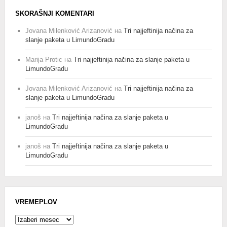
SKORAŠNJI KOMENTARI
Jovana Milenković Arizanović
на
Tri najjeftinija načina za
slanje paketa u LimundoGradu
Marija Protic
на
Tri najjeftinija načina za slanje paketa u
LimundoGradu
Jovana Milenković Arizanović
на
Tri najjeftinija načina za
slanje paketa u LimundoGradu
janoš
на
Tri najjeftinija načina za slanje paketa u
LimundoGradu
janoš
на
Tri najjeftinija načina za slanje paketa u
LimundoGradu
VREMEPLOV
Vremeplov