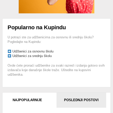
Popularno na Kupindu
U potrazi ste za udžbenicima za osnovnu ili srednju školu?
Pogledajte na Kupindu:
Udžbenici za osnovnu školu
Udžbenici za srednju školu
Ovde ćete pronaći udžbenike za svaki razred i izdanja gotovo svih
izdavača koje današnje škole traže. Uštedite na kupovini
udžbenika.
NAJPOPULARNIJE
POSLEDNJI POSTOVI