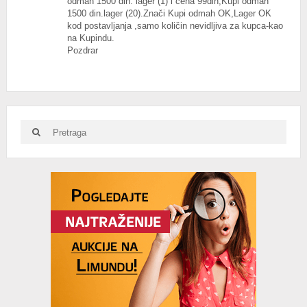
odmah 1500 din. lager (1) i cena 99din,Kupi odmah
1500 din.lager (20).Znači Kupi odmah OK,Lager OK
kod postavljanja ,samo količin nevidljiva za kupca-kao
na Kupindu.
Pozdrar
Search
Search
for:
Advertisement