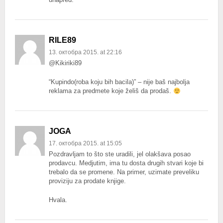
RILE89
13. октобра 2015. at 22:16
@Kikiriki89
“Kupindo(roba koju bih bacila)” – nije baš najbolja
reklama za predmete koje želiš da prodaš.
JOGA
17. октобра 2015. at 15:05
Pozdravljam to što ste uradili, jel olakšava posao
prodavcu. Medjutim, ima tu dosta drugih stvari koje bi
trebalo da se promene. Na primer, uzimate preveliku
proviziju za prodate knjige.
Hvala.