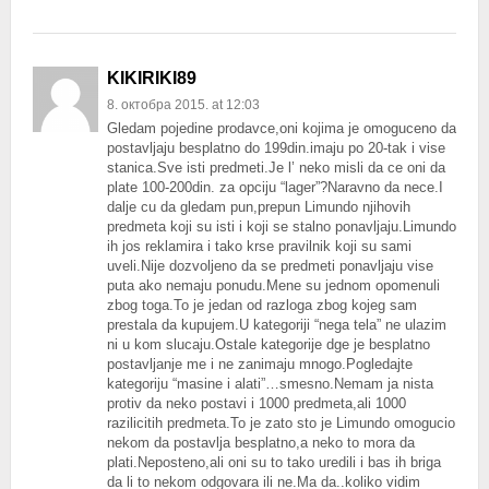
KIKIRIKI89
8. октобра 2015. at 12:03
Gledam pojedine prodavce,oni kojima je omoguceno da
postavljaju besplatno do 199din.imaju po 20-tak i vise
stanica.Sve isti predmeti.Je l’ neko misli da ce oni da
plate 100-200din. za opciju “lager”?Naravno da nece.I
dalje cu da gledam pun,prepun Limundo njihovih
predmeta koji su isti i koji se stalno ponavljaju.Limundo
ih jos reklamira i tako krse pravilnik koji su sami
uveli.Nije dozvoljeno da se predmeti ponavljaju vise
puta ako nemaju ponudu.Mene su jednom opomenuli
zbog toga.To je jedan od razloga zbog kojeg sam
prestala da kupujem.U kategoriji “nega tela” ne ulazim
ni u kom slucaju.Ostale kategorije dge je besplatno
postavljanje me i ne zanimaju mnogo.Pogledajte
kategoriju “masine i alati”…smesno.Nemam ja nista
protiv da neko postavi i 1000 predmeta,ali 1000
razilicitih predmeta.To je zato sto je Limundo omogucio
nekom da postavlja besplatno,a neko to mora da
plati.Neposteno,ali oni su to tako uredili i bas ih briga
da li to nekom odgovara ili ne.Ma da..koliko vidim