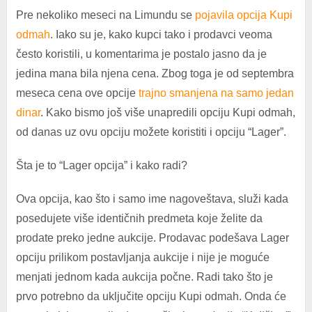
Pre nekoliko meseci na Limundu se
pojavila opcija Kupi
odmah
. Iako su je, kako kupci tako i prodavci veoma
često koristili, u komentarima je postalo jasno da je
jedina mana bila njena cena. Zbog toga je od septembra
meseca cena ove opcije
trajno smanjena na samo jedan
dinar
. Kako bismo još više unapredili opciju Kupi odmah,
od danas uz ovu opciju možete koristiti i opciju “Lager”.
Šta je to “Lager opcija” i kako radi?
Ova opcija, kao što i samo ime nagoveštava, služi kada
posedujete više identičnih predmeta koje želite da
prodate preko jedne aukcije. Prodavac podešava Lager
opciju prilikom postavljanja aukcije i nije je moguće
menjati jednom kada aukcija počne. Radi tako što je
prvo potrebno da uključite opciju Kupi odmah. Onda će