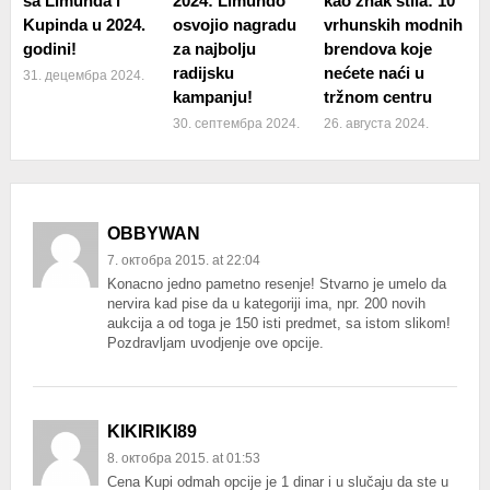
sa Limunda i
2024: Limundo
kao znak stila: 10
Kupinda u 2024.
osvojio nagradu
vrhunskih modnih
godini!
za najbolju
brendova koje
radijsku
nećete naći u
31. децембра 2024.
kampanju!
tržnom centru
30. септембра 2024.
26. августа 2024.
OBBYWAN
7. октобра 2015. at 22:04
Konacno jedno pametno resenje! Stvarno je umelo da
nervira kad pise da u kategoriji ima, npr. 200 novih
aukcija a od toga je 150 isti predmet, sa istom slikom!
Pozdravljam uvodjenje ove opcije.
KIKIRIKI89
8. октобра 2015. at 01:53
Cena Kupi odmah opcije je 1 dinar i u slučaju da ste u