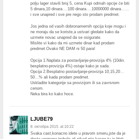
polju lager stavili broj 5, cena Kupi odmah opcije će biti
5 dinara,10 dinara….100 dinara….10000000 dinara……
i sve unapred i sve pre nego sto prodam predmet.
Jos jedna od vasih dobronamernih opcija koje mogu i
ne moraju da se koriste,a ustvari gledate kako da
uzmete novac unapred da se osigurate.
Mislite vi kako da mi uzmete dinar kad prodam
predmet.Ovako NE DAM ni 50 para!
Opcija 1.Naplata za postavljanje-provizija 4% (10din.
besplatno-provizija 4%) ostaje kako je sada.
Opcija 2.Besplatno postavljanje-provizija 10,15,20…
50…% ali kada prodam predmet.
Uskladite kategorije sa provizijom ili sa zavrsnom
cenom.
Neka bira ko kako hoce.
LJUBE79
8. октобра 2015. at 10:22
Svaka cast,konacno idete u pravom smeru,jste da je
dosta vremena trebalo ali nikad nije kasno,tu je blok