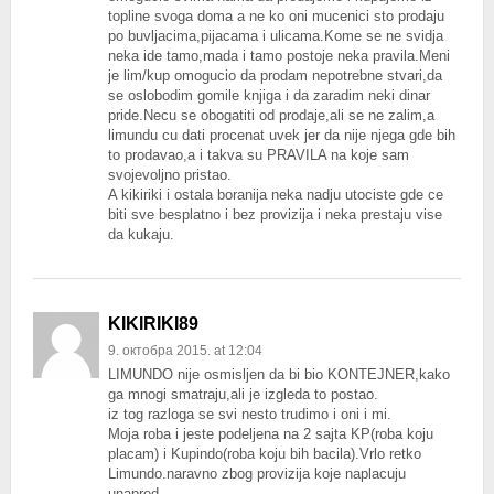
topline svoga doma a ne ko oni mucenici sto prodaju
po buvljacima,pijacama i ulicama.Kome se ne svidja
neka ide tamo,mada i tamo postoje neka pravila.Meni
je lim/kup omogucio da prodam nepotrebne stvari,da
se oslobodim gomile knjiga i da zaradim neki dinar
pride.Necu se obogatiti od prodaje,ali se ne zalim,a
limundu cu dati procenat uvek jer da nije njega gde bih
to prodavao,a i takva su PRAVILA na koje sam
svojevoljno pristao.
A kikiriki i ostala boranija neka nadju utociste gde ce
biti sve besplatno i bez provizija i neka prestaju vise
da kukaju.
KIKIRIKI89
9. октобра 2015. at 12:04
LIMUNDO nije osmisljen da bi bio KONTEJNER,kako
ga mnogi smatraju,ali je izgleda to postao.
iz tog razloga se svi nesto trudimo i oni i mi.
Moja roba i jeste podeljena na 2 sajta KP(roba koju
placam) i Kupindo(roba koju bih bacila).Vrlo retko
Limundo.naravno zbog provizija koje naplacuju
unapred.