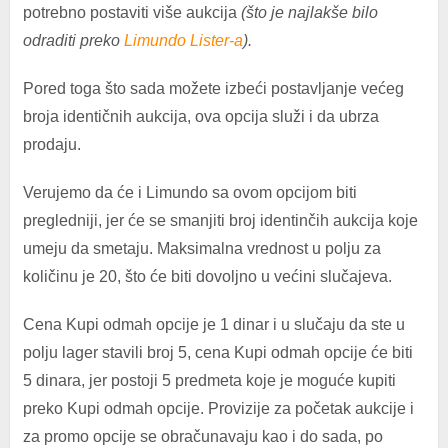
potrebno postaviti više aukcija
(što je najlakše bilo
odraditi preko
Limundo Lister-a
).
Pored toga što sada možete izbeći postavljanje većeg
broja identičnih aukcija, ova opcija služi i da ubrza
prodaju.
Verujemo da će i Limundo sa ovom opcijom biti
pregledniji, jer će se smanjiti broj identinčih aukcija koje
umeju da smetaju. Maksimalna vrednost u polju za
količinu je 20, što će biti dovoljno u većini slučajeva.
Cena Kupi odmah opcije je 1 dinar i u slučaju da ste u
polju lager stavili broj 5, cena Kupi odmah opcije će biti
5 dinara, jer postoji 5 predmeta koje je moguće kupiti
preko Kupi odmah opcije. Provizije za početak aukcije i
za promo opcije se obračunavaju kao i do sada, po