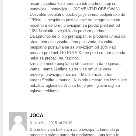
nisam ja jedina kojoj smetaju isti predmeti koji se
ponavljaju i ponavljaju….(KOMENTAR OBBYWAN)
Dozvolite besplatno postavljanje svima podjednako do
199din. ili besplatno postavljanje sa neogranicenom
pocetnom cenom i provizijom za prodat predmet od
10% Naplatite sve,ali kada prodam predmet.
Da Limundo ne bi bio prenatrpan,jer prodavci umeju da
stave nerealno visoku cenu proizvoda,dozvolite
besplatno postavljanje sa provizijom od 10% kad
prodam predmet TRI PUTA.Ko ne proda u tom periodu
neka se prebaci na Kupindo.
Izmislite nesto besplatno sto ce svima da odgovara i
vama i nama.Ljudima su se vise smucile vase
provizije,provizije,provizije….Mislite malo u tom
smeru.Sredite Limundo i Kupindo umesto sto izmisljate
nekakav oglasindo.Zna se ko je prvi i glavni sajt za
oglase i reklame.
JOCA
8. октобра 2015. at 23:39
Bre dokle vise kuknjava za provizijama.Limundu je
omogucio svima nama da prodajemo i kupujemo iz