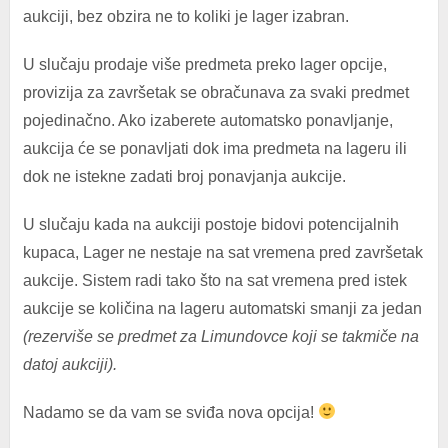
aukciji, bez obzira ne to koliki je lager izabran.
U slučaju prodaje više predmeta preko lager opcije,
provizija za završetak se obračunava za svaki predmet
pojedinačno. Ako izaberete automatsko ponavljanje,
aukcija će se ponavljati dok ima predmeta na lageru ili
dok ne istekne zadati broj ponavjanja aukcije.
U slučaju kada na aukciji postoje bidovi potencijalnih
kupaca, Lager ne nestaje na sat vremena pred završetak
aukcije. Sistem radi tako što na sat vremena pred istek
aukcije se količina na lageru automatski smanji za jedan
(rezerviše se predmet za Limundovce koji se takmiče na
datoj aukciji).
Nadamo se da vam se sviđa nova opcija!