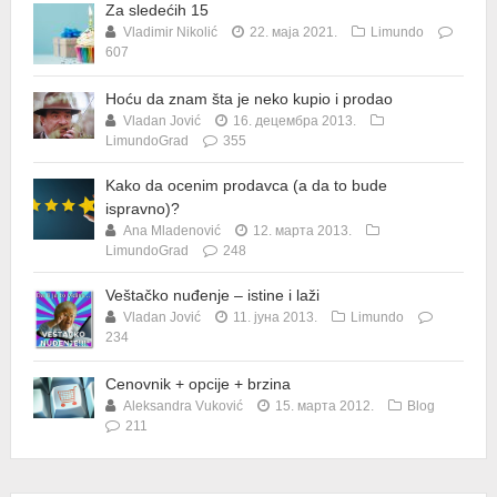
Za sledećih 15
Vladimir Nikolić
22. маја 2021.
Limundo
607
Hoću da znam šta je neko kupio i prodao
Vladan Jović
16. децембра 2013.
LimundoGrad
355
Kako da ocenim prodavca (a da to bude
ispravno)?
Ana Mladenović
12. марта 2013.
LimundoGrad
248
Veštačko nuđenje – istine i laži
Vladan Jović
11. јуна 2013.
Limundo
234
Cenovnik + opcije + brzina
Aleksandra Vuković
15. марта 2012.
Blog
211