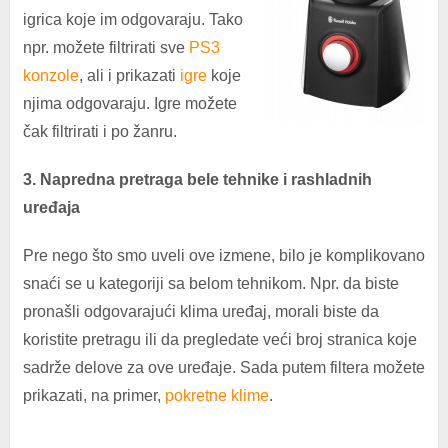
igrica koje im odgovaraju. Tako
npr. možete filtrirati sve
PS3
konzole
, ali i prikazati
igre
koje
njima odgovaraju. Igre možete
čak filtrirati i po žanru.
3. Napredna pretraga bele tehnike i rashladnih
uređaja
Pre nego što smo uveli ove izmene, bilo je komplikovano
snaći se u kategoriji sa belom tehnikom. Npr. da biste
pronašli odgovarajući klima uređaj, morali biste da
koristite pretragu ili da pregledate veći broj stranica koje
sadrže delove za ove uređaje. Sada putem filtera možete
prikazati, na primer,
pokretne klime
.