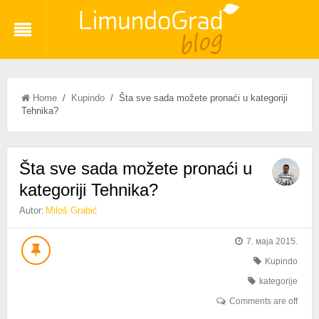
Home
/
Kupindo
/ Šta sve sada možete pronaći u kategoriji
Tehnika?
Šta sve sada možete pronaći u
kategoriji Tehnika?
Autor:
Miloš Grabić
7. маја 2015.
Kupindo
kategorije
Comments are off