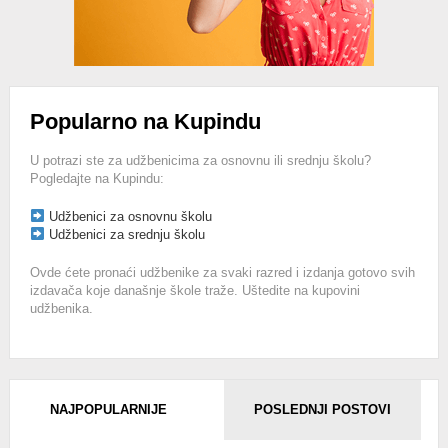
Popularno na Kupindu
U potrazi ste za udžbenicima za osnovnu ili srednju školu?
Pogledajte na Kupindu:
Udžbenici za osnovnu školu
Udžbenici za srednju školu
Ovde ćete pronaći udžbenike za svaki razred i izdanja gotovo svih
izdavača koje današnje škole traže. Uštedite na kupovini
udžbenika.
NAJPOPULARNIJE
POSLEDNJI POSTOVI