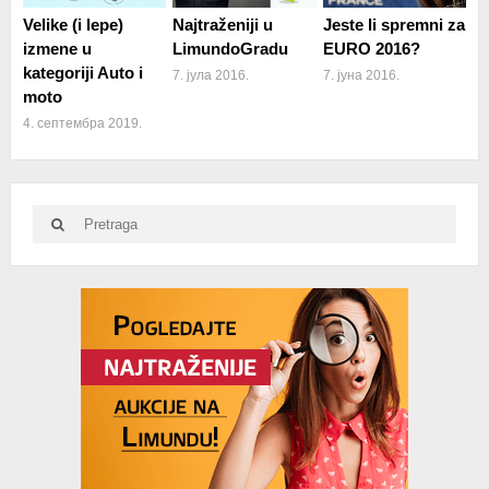
Velike (i lepe)
Najtraženiji u
Jeste li spremni za
izmene u
LimundoGradu
EURO 2016?
kategoriji Auto i
7. јула 2016.
7. јуна 2016.
moto
4. септембра 2019.
Search
Search
for:
Advertisement