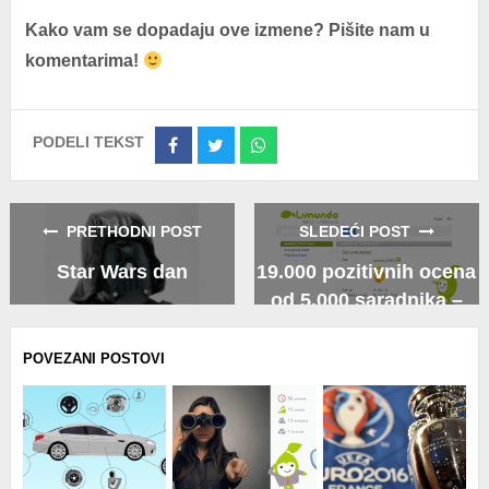
Kako vam se dopadaju ove izmene? Pišite nam u
komentarima!
PODELI TEKST
Share
Share
Share
on
on
on
Facebook
Twitter
Whatsapp
PRETHODNI POST
SLEDEĆI POST
Star Wars dan
19.000 pozitivnih ocena
od 5.000 saradnika –
onmaks
POVEZANI POSTOVI