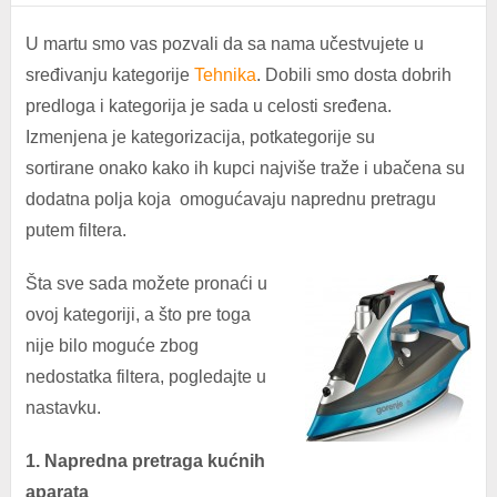
U martu smo vas pozvali da sa nama učestvujete u
sređivanju kategorije
Tehnika
. Dobili smo dosta dobrih
predloga i kategorija je sada u celosti sređena.
Izmenjena je kategorizacija, potkategorije su
sortirane onako kako ih kupci najviše traže i ubačena su
dodatna polja koja omogućavaju naprednu pretragu
putem filtera.
Šta sve sada možete pronaći u
ovoj kategoriji, a što pre toga
nije bilo moguće zbog
nedostatka filtera, pogledajte u
nastavku.
1. Napredna pretraga kućnih
aparata