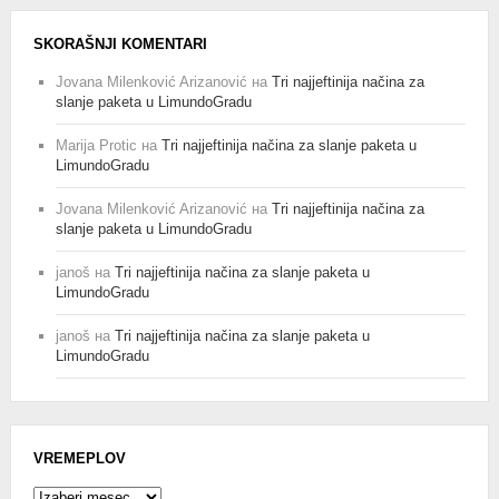
SKORAŠNJI KOMENTARI
Jovana Milenković Arizanović
на
Tri najjeftinija načina za
slanje paketa u LimundoGradu
Marija Protic
на
Tri najjeftinija načina za slanje paketa u
LimundoGradu
Jovana Milenković Arizanović
на
Tri najjeftinija načina za
slanje paketa u LimundoGradu
janoš
на
Tri najjeftinija načina za slanje paketa u
LimundoGradu
janoš
на
Tri najjeftinija načina za slanje paketa u
LimundoGradu
VREMEPLOV
Vremeplov