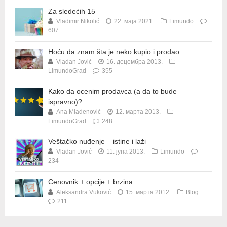
Za sledećih 15
Vladimir Nikolić
22. маја 2021.
Limundo
607
Hoću da znam šta je neko kupio i prodao
Vladan Jović
16. децембра 2013.
LimundoGrad
355
Kako da ocenim prodavca (a da to bude
ispravno)?
Ana Mladenović
12. марта 2013.
LimundoGrad
248
Veštačko nuđenje – istine i laži
Vladan Jović
11. јуна 2013.
Limundo
234
Cenovnik + opcije + brzina
Aleksandra Vuković
15. марта 2012.
Blog
211