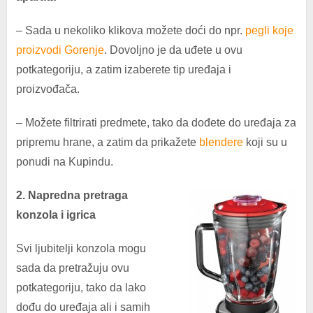
– Sada u nekoliko klikova možete doći do npr.
pegli koje
proizvodi Gorenje
. Dovoljno je da uđete u ovu
potkategoriju, a zatim izaberete tip uređaja i
proizvođača.
– Možete filtrirati predmete, tako da dođete do uređaja za
pripremu hrane, a zatim da prikažete
blendere
koji su u
ponudi na Kupindu.
2. Napredna pretraga
konzola i igrica
Svi ljubitelji konzola mogu
sada da pretražuju ovu
potkategoriju, tako da lako
dođu do uređaja ali i samih