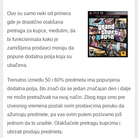
Ovo su samo neki od primera
gde je drastično olakšana
pretraga za kupce, međutim, da
bi funkcionisala kako je
zamišljena prodavci moraju da
popune dodatna polja koja su
ubačena.
Trenutno između 50 i 60% predmeta ima popunjena
dodatna polja, što znači da se jedan značajan deo i dalje
ne može pretraživati na ovaj način. Zbog toga smo pre
izvesnog vremena poslali svim prodavcima poruku da
ažuriraju predmete, pa vas ovim putem pozivamo još
jednom da to uradite. Olakšaćete pretragu kupcima i
ubrzati prodaju predmeta.