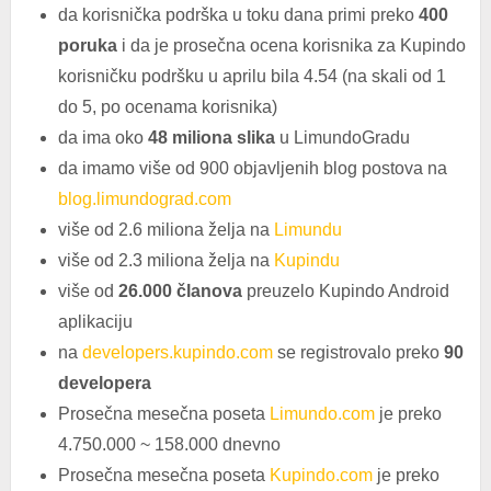
da korisnička podrška u toku dana primi preko
400
poruka
i da je prosečna ocena korisnika za Kupindo
korisničku podršku u aprilu bila 4.54 (na skali od 1
do 5, po ocenama korisnika)
da ima oko
48 miliona slika
u LimundoGradu
da imamo više od 900 objavljenih blog postova na
blog.limundograd.com
više od 2.6 miliona želja na
Limundu
više od 2.3 miliona želja na
Kupindu
više od
26.000 članova
preuzelo Kupindo Android
aplikaciju
na
developers.kupindo.com
se registrovalo preko
90
developera
Prosečna mesečna poseta
Limundo.com
je preko
4.750.000 ~ 158.000 dnevno
Prosečna mesečna poseta
Kupindo.com
je preko