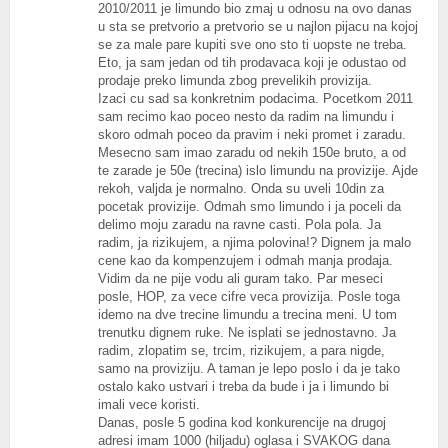
2010/2011 je limundo bio zmaj u odnosu na ovo danas
u sta se pretvorio a pretvorio se u najlon pijacu na kojoj
se za male pare kupiti sve ono sto ti uopste ne treba.
Eto, ja sam jedan od tih prodavaca koji je odustao od
prodaje preko limunda zbog prevelikih provizija.
Izaci cu sad sa konkretnim podacima. Pocetkom 2011
sam recimo kao poceo nesto da radim na limundu i
skoro odmah poceo da pravim i neki promet i zaradu.
Mesecno sam imao zaradu od nekih 150e bruto, a od
te zarade je 50e (trecina) islo limundu na provizije. Ajde
rekoh, valjda je normalno. Onda su uveli 10din za
pocetak provizije. Odmah smo limundo i ja poceli da
delimo moju zaradu na ravne casti. Pola pola. Ja
radim, ja rizikujem, a njima polovina!? Dignem ja malo
cene kao da kompenzujem i odmah manja prodaja.
Vidim da ne pije vodu ali guram tako. Par meseci
posle, HOP, za vece cifre veca provizija. Posle toga
idemo na dve trecine limundu a trecina meni. U tom
trenutku dignem ruke. Ne isplati se jednostavno. Ja
radim, zlopatim se, trcim, rizikujem, a para nigde,
samo na proviziju. A taman je lepo poslo i da je tako
ostalo kako ustvari i treba da bude i ja i limundo bi
imali vece koristi.
Danas, posle 5 godina kod konkurencije na drugoj
adresi imam 1000 (hiljadu) oglasa i SVAKOG dana