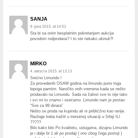
SANJA
9. јуна 2015. at 14:51
Sta bi sa onim besplatnim pokretanjem aukcija
povodom rodjendana? I to ste nekako ukinuli?!
MIRKO
4. августа 2015. at 13:13
Srećno Limundo !
Za provedenih OSAM godina na limundu puno toga
lepoga pamtim. Naročito onih vremena kada se nešto
prodavalo na Limundu. Sada na žalost sve to nije tako
i svi mi to znamo i osećamo. Limundo nam je postao
“Sve za 99 dinara”
Nešto se proda na kupindu ali ni priblićžno kao ranije.
Razloge treba tražiti u trenutnoj situaciji u Srbiji ILI
?????
Bilo kako bilo Po kvalitetu, uslugama, dizajnu Limundo
je i dalje br 1 ali po prodaji ( ono zbog čega postoji )