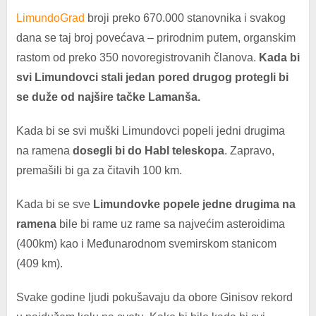
LimundoGrad
broji preko 670.000 stanovnika i svakog
dana se taj broj povećava – prirodnim putem, organskim
rastom od preko 350 novoregistrovanih članova.
Kada bi
svi Limundovci stali jedan pored drugog protegli bi
se duže od najšire tačke Lamanša.
Kada bi se svi muški Limundovci popeli jedni drugima
na ramena
dosegli bi do Habl teleskopa
. Zapravo,
premašili bi ga za čitavih 100 km.
Kada bi se sve
Limundovke popele jedne drugima na
ramena
bile bi rame uz rame sa najvećim asteroidima
(400km) kao i Međunarodnom svemirskom stanicom
(409 km).
Svake godine ljudi pokušavaju da obore Ginisov rekord