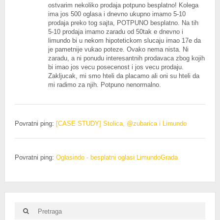
ostvarim nekoliko prodaja potpuno besplatno! Kolega
ima jos 500 oglasa i dnevno ukupno imamo 5-10
prodaja preko tog sajta, POTPUNO besplatno. Na tih
5-10 prodaja imamo zaradu od 50tak e dnevno i
limundo bi u nekom hipotetickom slucaju imao 17e da
je pametnije vukao poteze. Ovako nema nista. Ni
zaradu, a ni ponudu interesantnih prodavaca zbog kojih
bi imao jos vecu posecenost i jos vecu prodaju.
Zakljucak, mi smo hteli da placamo ali oni su hteli da
mi radimo za njih. Potpuno nenormalno.
Povratni ping:
[CASE STUDY] Stolica, @zubarica i Limundo
Povratni ping:
Oglasindo - besplatni oglasi LimundoGrada
Search
Search
for: