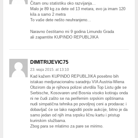
Čitam onu statistiku oko razvijanja…
Malo je 89 kg za dete od 13 metara, evo ja imam 120
kila a samo 2 metra
To vaše dete nešto neuhranjeno…
Naravno čestitamo mi 9 godina Limundo Grada
ali zapamtite KUPINDO REPUBLJIKA
DIMITRIJEVIC75
23. маја 2015. at 13:10
Kad kažem KUPINDO REPUBLJIKA posebno bih
istakao medjunacionalnu saradnju VIA Austria-Wiena
Obzirom da je njihova polizei utvrdila Top Listu gde se
Serbische, Kosovaren und Bosnia visoko kotiraju onda
ni ne čudi zašto se na perifernim srpskim opštinama
nudi simpatična tehnika po povoljnoj ceni a prodavac i
dobavljač će se lako nagoditi posle aukcije, bitno je da
samo jedan od njih ima srpsku ličnu kartu i pristup
kurirskim službama.
Zbog para se mlatimo za pare se mirimo.