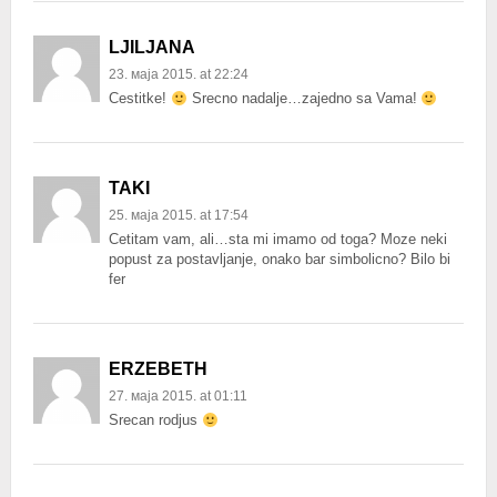
LJILJANA
23. маја 2015. at 22:24
Cestitke!
Srecno nadalje…zajedno sa Vama!
TAKI
25. маја 2015. at 17:54
Cetitam vam, ali…sta mi imamo od toga? Moze neki
popust za postavljanje, onako bar simbolicno? Bilo bi
fer
ERZEBETH
27. маја 2015. at 01:11
Srecan rodjus