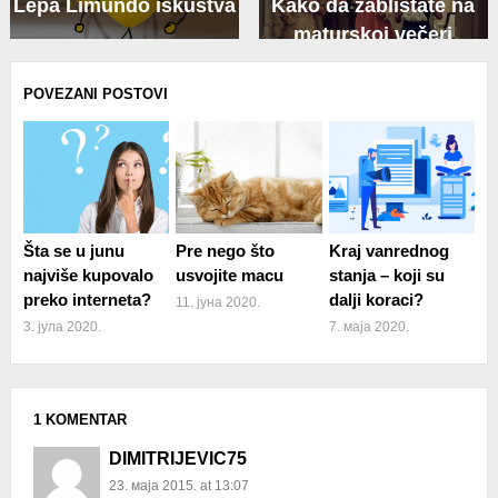
Lepa Limundo iskustva
Kako da zablistate na
maturskoj večeri
POVEZANI POSTOVI
Šta se u junu
Pre nego što
Kraj vanrednog
najviše kupovalo
usvojite macu
stanja – koji su
preko interneta?
dalji koraci?
11. јуна 2020.
3. јула 2020.
7. маја 2020.
1 KOMENTAR
DIMITRIJEVIC75
23. маја 2015. at 13:07