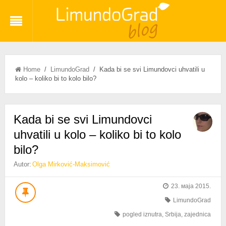
Home
/
LimundoGrad
/ Kada bi se svi Limundovci uhvatili u
kolo – koliko bi to kolo bilo?
Kada bi se svi Limundovci
uhvatili u kolo – koliko bi to kolo
bilo?
Autor:
Olga Mirković-Maksimović
23. маја 2015.
LimundoGrad
pogled iznutra
,
Srbija
,
zajednica