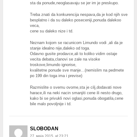
sta da ponude,neoglasavaju se jer im je preskupo.
Treba znati da konkurencija nespava,da je kod njih sve
besplatno i da su daleko poseceniji,ponuda dalekoo
veca,
cene su daleko nize i td.
Neznam kojom se racunicom Limundo vodi ,ali da je
stanje idealno nije,daleko od toga.
Odavno gusite prodavce,ali to koliko vidim ostaje
vecita debata,clanovi se zale na visoke
troskove,limundo ignorise,
kvalitetne ponude sve manje…(nemislim na pedmete
po 199 din toga ima i previse)
Razmislite o svemu ovome,sta je cilj,dodavati nove
harace,ili na neki nacin smanjiti cene ili nesto drugo,
kako bi se privukli novi oglasi,ponuda obogatila,cene
bile malo povoljnije i td.
SLOBODAN
27. маја 2015. at 23:21