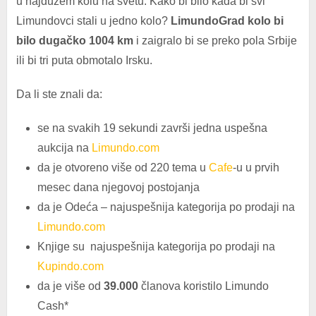
u najdužem kolu na svetu. Kako bi bilo kada bi svi
Limundovci stali u jedno kolo?
LimundoGrad kolo bi
bilo dugačko 1004 km
i zaigralo bi se preko pola Srbije
ili bi tri puta obmotalo Irsku.
Da li ste znali da:
se na svakih 19 sekundi završi jedna uspešna
aukcija na
Limundo.com
da je otvoreno više od 220 tema u
Cafe
-u u prvih
mesec dana njegovoj postojanja
da je Odeća – najuspešnija kategorija po prodaji na
Limundo.com
Knjige su najuspešnija kategorija po prodaji na
Kupindo.com
da je više od
39.000
članova koristilo Limundo
Cash*