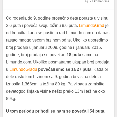
21 komentara
Od rođenja do 9. godine prosečno dete poraste u visinu
2.6 puta i poveća svoju težinu 8.6 puta.
LimundoGrad
je
od trenutka kada se pustio u rad Limundo.com do danas
rastao mnogo većom brzinom od te. Ukoliko uporedimo
broj prodaja u januaru 2009. godine i januaru 2015.
godine, broj prodaja se povećao
18 puta
samo na
Limundo.com. Ukoliko posmatramo ukupan broj prodaja
u
LimundoGradu
povećali smo se za 27 puta
. Kada bi
dete raslo tom brzinom sa 9. godina bi visina deteta
iznosila 1.363cm, a težina 89 kg. Pa vi sada zamislite
devetogodišnjaka visine nešto preko 13m i težine oko
89kg.
U tom periodu prihodi su nam se povećali 54 puta
.