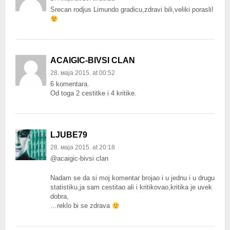
Srecan rodjus Limundo gradicu,zdravi bili,veliki porasli!
ACAIGIC-BIVSI CLAN
28. маја 2015. at 00:52
6 komentara.
Od toga 2 cestitke i 4 kritike.
LJUBE79
28. маја 2015. at 20:18
@acaigic-bivsi clan
Nadam se da si moj komentar brojao i u jednu i u drugu
statistiku,ja sam cestitao ali i kritikovao,kritika je uvek
dobra,
…reklo bi se zdrava