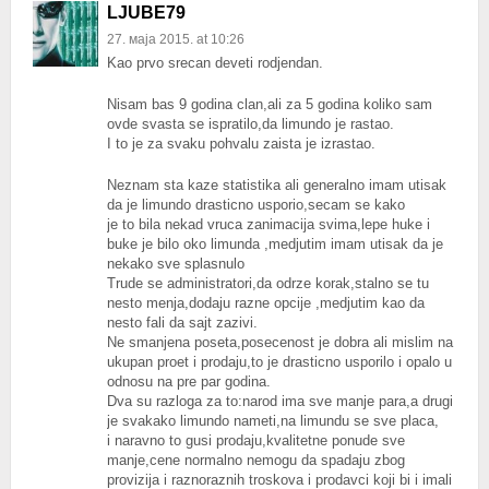
LJUBE79
27. маја 2015. at 10:26
Kao prvo srecan deveti rodjendan.
Nisam bas 9 godina clan,ali za 5 godina koliko sam
ovde svasta se ispratilo,da limundo je rastao.
I to je za svaku pohvalu zaista je izrastao.
Neznam sta kaze statistika ali generalno imam utisak
da je limundo drasticno usporio,secam se kako
je to bila nekad vruca zanimacija svima,lepe huke i
buke je bilo oko limunda ,medjutim imam utisak da je
nekako sve splasnulo
Trude se administratori,da odrze korak,stalno se tu
nesto menja,dodaju razne opcije ,medjutim kao da
nesto fali da sajt zazivi.
Ne smanjena poseta,posecenost je dobra ali mislim na
ukupan proet i prodaju,to je drasticno usporilo i opalo u
odnosu na pre par godina.
Dva su razloga za to:narod ima sve manje para,a drugi
je svakako limundo nameti,na limundu se sve placa,
i naravno to gusi prodaju,kvalitetne ponude sve
manje,cene normalno nemogu da spadaju zbog
provizija i raznoraznih troskova i prodavci koji bi i imali