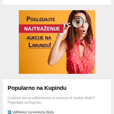
Advertisement
Popularno na Kupindu
U potrazi ste za udžbenicima za osnovnu ili srednju školu?
Pogledajte na Kupindu:
Udžbenici za osnovnu školu