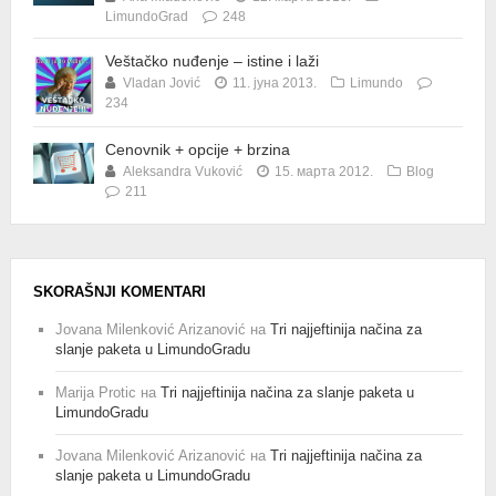
LimundoGrad
248
Veštačko nuđenje – istine i laži
Vladan Jović
11. јуна 2013.
Limundo
234
Cenovnik + opcije + brzina
Aleksandra Vuković
15. марта 2012.
Blog
211
SKORAŠNJI KOMENTARI
Jovana Milenković Arizanović
на
Tri najjeftinija načina za
slanje paketa u LimundoGradu
Marija Protic
на
Tri najjeftinija načina za slanje paketa u
LimundoGradu
Jovana Milenković Arizanović
на
Tri najjeftinija načina za
slanje paketa u LimundoGradu