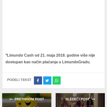
*Limundo Cash od 21. maja 2018. godine više nije
dostupan kao način plaćanja u LimundoGradu.
PODELI TEKST
Share
Share
Share
on
on
on
Facebook
Twitter
Whatsapp
PRETHODNI POST
SLEDEĆI POST