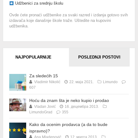
Udžbenici za srednju školu
Ovde ćete pronaći udžbenike za svaki razred i izdanja gotovo svih
izdavača koje današnje škole traže. Uštedite na kupovini
udžbenika.
NAJPOPULARNIJE
POSLEDNJI POSTOVI
Za sledećih 15
Vladimir Nikolić
22. маја 2021.
Limundo
607
Hoću da znam šta je neko kupio i prodao
Vladan Jović
16. децембра 2013.
LimundoGrad
355
Kako da ocenim prodavca (a da to bude
ispravno)?
Ana Mladenović
12. марта 2013.