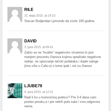
RILE
31. маја 2015. at 14:23
Srecan Rodjendan Ljimundo da zivite 100 godina
DAVID
3. јуна 2015. at 09:41
Zašto se ne “hvalite” negativnim stvarima to jest
manjem procentu članova kojima opraštate negativne
radnje, ne upisivanje tačnih podataka i duple naloge
(ima više u Cafe-u) o tome ipak i oni su članovi
LJUBE79
9. јуна 2015. at 12:31
Radi li ko u korisnickoj podrsci? Pre 3-4 dana sam
poslao poruku,a i pre nekih pola sata i vise,odgovora
nema.