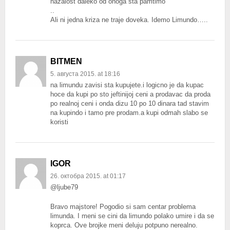
nažalost daleko od onoga šta pamtimo
..
Ali ni jedna kriza ne traje doveka. Idemo Limundo…..
BITMEN
5. августа 2015. at 18:16
na limundu zavisi sta kupujete.i logicno je da kupac
hoce da kupi po sto jeftinijoj ceni a prodavac da proda
po realnoj ceni i onda dizu 10 po 10 dinara tad stavim
na kupindo i tamo pre prodam.a kupi odmah slabo se
koristi
IGOR
26. октобра 2015. at 01:17
@ljube79
Bravo majstore! Pogodio si sam centar problema
limunda. I meni se cini da limundo polako umire i da se
koprca. Ove brojke meni deluju potpuno nerealno.