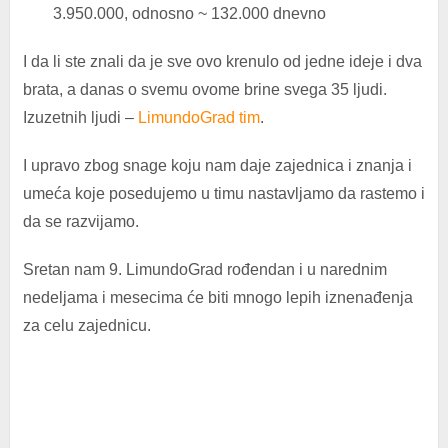
3.950.000, odnosno ~ 132.000 dnevno
I da li ste znali da je sve ovo krenulo od jedne ideje i dva
brata, a danas o svemu ovome brine svega 35 ljudi.
Izuzetnih ljudi –
LimundoGrad tim
.
I upravo zbog snage koju nam daje zajednica i znanja i
umeća koje posedujemo u timu nastavljamo da rastemo i
da se razvijamo.
Sretan nam 9. LimundoGrad rođendan i u narednim
nedeljama i mesecima će biti mnogo lepih iznenađenja
za celu zajednicu.