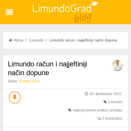
Home
/
Limundo
/ Limundo račun i najjeftiniji način dopune
Limundo račun i najjeftiniji
način dopune
Autor:
Vladan Jović
26. фебруара 2015.
Limundo
najbolji primeri prakse
,
prodaja
2 komentara