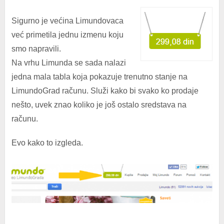
Sigurno je većina Limundovaca
već primetila jednu izmenu koju
smo napravili.
Na vrhu Limunda se sada nalazi
jedna mala tabla koja pokazuje trenutno stanje na
LimundoGrad računu. Služi kako bi svako ko prodaje
nešto, uvek znao koliko je još ostalo sredstava na
računu.
Evo kako to izgleda.