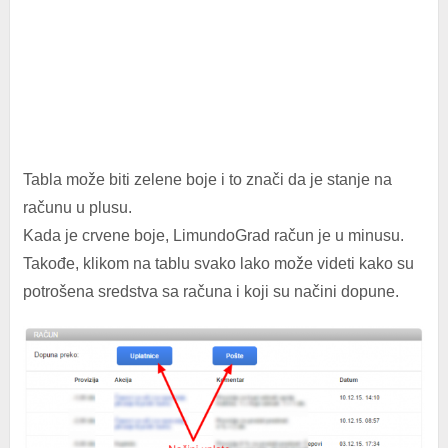
Tabla može biti zelene boje i to znači da je stanje na
računu u plusu.
Kada je crvene boje, LimundoGrad račun je u minusu.
Takođe, klikom na tablu svako lako može videti kako su
potrošena sredstva sa računa i koji su načini dopune.