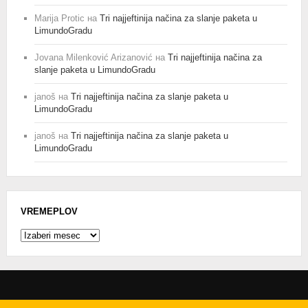
Marija Protic
на
Tri najjeftinija načina za slanje paketa u
LimundoGradu
Jovana Milenković Arizanović
на
Tri najjeftinija načina za
slanje paketa u LimundoGradu
janoš
на
Tri najjeftinija načina za slanje paketa u
LimundoGradu
janoš
на
Tri najjeftinija načina za slanje paketa u
LimundoGradu
VREMEPLOV
Vremeplov