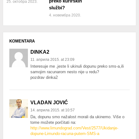
preko kurirskih
25. октобра 2023.
službi?
4. новембра 2020.
KOMENTARA
DINKA2
11. априла 2015. at 23:09
Interesuje me ,jeste li ukinuli dopunu preko sms-a,ili
samojim racunarom nesto nije u redu?
pozdrav dinka2
VLADAN JOVIĆ
14. априла 2015. at 10:57
Da, dopunu smo nažalost morali da ukinemo. Više o
tome možete porčitati na:
http://www.limundograd.com/Vest/2577/Ukidanje-
dopune-Limundo-racuna-putem-SMS-a