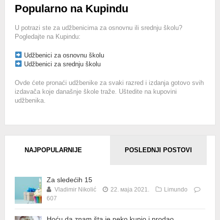
Popularno na Kupindu
U potrazi ste za udžbenicima za osnovnu ili srednju školu?
Pogledajte na Kupindu:
Udžbenici za osnovnu školu
Udžbenici za srednju školu
Ovde ćete pronaći udžbenike za svaki razred i izdanja gotovo svih
izdavača koje današnje škole traže. Uštedite na kupovini
udžbenika.
NAJPOPULARNIJE
POSLEDNJI POSTOVI
Za sledećih 15
Vladimir Nikolić
22. маја 2021.
Limundo
607
Hoću da znam šta je neko kupio i prodao