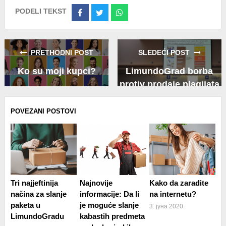
PODELI TEKST
Share
Share
Share
on
on
on
Facebook
Twitter
Whatsapp
PRETHODNI POST
SLEDEĆI POST
Ko su moji kupci?
LimundoGrad borba
protiv prodaje plagijata
i falsifikata
POVEZANI POSTOVI
Tri najjeftinija
Najnovije
Kako da zaradite
načina za slanje
informacije: Da li
na internetu?
paketa u
je moguće slanje
3. јуна 2020.
LimundoGradu
kabastih predmeta