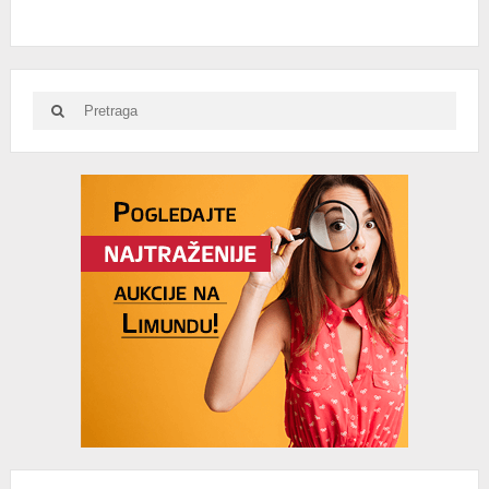
Search
Search
for:
Advertisement