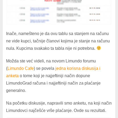
Inače, namešteno je da ovu tablu sa stanjem na računu
ne vide kupci, tačnije članovi kojima je stanje na računu
nula. Kupcima svakako ta tabla nije ni potrebna.
Možda ste već videli, na novom Limundo forumu
(
Limundo Cafe
) se povela
jedna korisna diskusija i
anketa
o tome koji je najjeftiniji način dopune
LimundoGrad računa i najjeftiniji način za plaćanje
generalno.
Na početku diskusije, napravili smo anketu, na koji način
Limundovci najčešće vrše plaćanje. Ovde su rezultati.