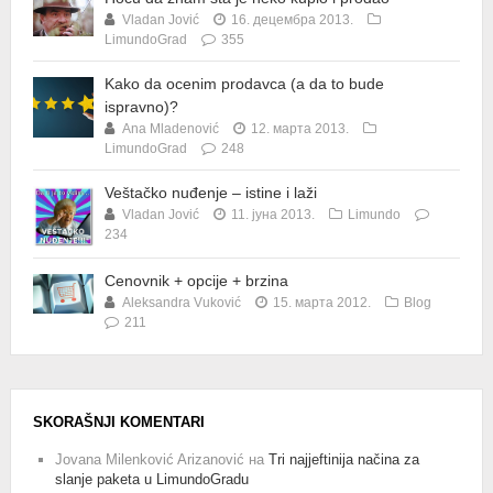
Vladan Jović
16. децембра 2013.
LimundoGrad
355
Kako da ocenim prodavca (a da to bude
ispravno)?
Ana Mladenović
12. марта 2013.
LimundoGrad
248
Veštačko nuđenje – istine i laži
Vladan Jović
11. јуна 2013.
Limundo
234
Cenovnik + opcije + brzina
Aleksandra Vuković
15. марта 2012.
Blog
211
SKORAŠNJI KOMENTARI
Jovana Milenković Arizanović
на
Tri najjeftinija načina za
slanje paketa u LimundoGradu