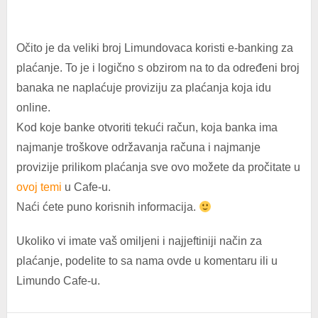
Očito je da veliki broj Limundovaca koristi e-banking za
plaćanje. To je i logično s obzirom na to da određeni broj
banaka ne naplaćuje proviziju za plaćanja koja idu
online.
Kod koje banke otvoriti tekući račun, koja banka ima
najmanje troškove održavanja računa i najmanje
provizije prilikom plaćanja sve ovo možete da pročitate u
ovoj temi
u Cafe-u.
Naći ćete puno korisnih informacija.
Ukoliko vi imate vaš omiljeni i najjeftiniji način za
plaćanje, podelite to sa nama ovde u komentaru ili u
Limundo Cafe-u.