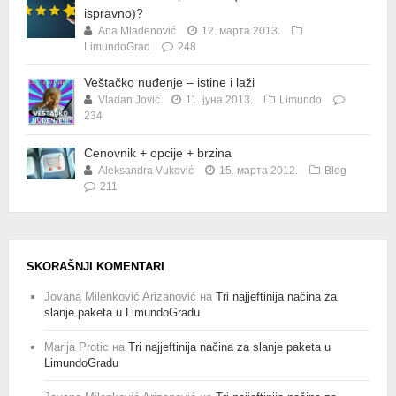
ispravno)?
Ana Mladenović
12. марта 2013.
LimundoGrad
248
Veštačko nuđenje – istine i laži
Vladan Jović
11. јуна 2013.
Limundo
234
Cenovnik + opcije + brzina
Aleksandra Vuković
15. марта 2012.
Blog
211
SKORAŠNJI KOMENTARI
Jovana Milenković Arizanović
на
Tri najjeftinija načina za
slanje paketa u LimundoGradu
Marija Protic
на
Tri najjeftinija načina za slanje paketa u
LimundoGradu