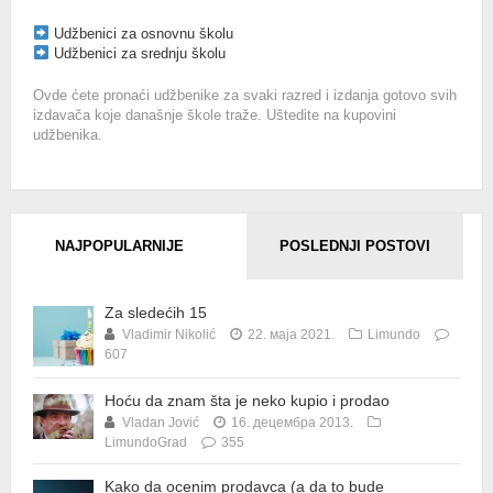
Udžbenici za osnovnu školu
Udžbenici za srednju školu
Ovde ćete pronaći udžbenike za svaki razred i izdanja gotovo svih
izdavača koje današnje škole traže. Uštedite na kupovini
udžbenika.
NAJPOPULARNIJE
POSLEDNJI POSTOVI
Za sledećih 15
Vladimir Nikolić
22. маја 2021.
Limundo
607
Hoću da znam šta je neko kupio i prodao
Vladan Jović
16. децембра 2013.
LimundoGrad
355
Kako da ocenim prodavca (a da to bude