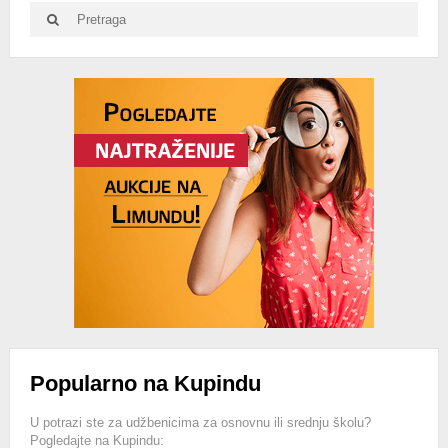
Search
Search
for:
Advertisement
Popularno na Kupindu
U potrazi ste za udžbenicima za osnovnu ili srednju školu?
Pogledajte na Kupindu: