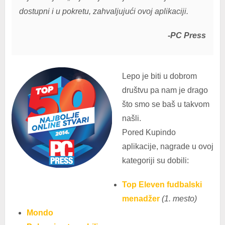
dostupni i u pokretu, zahvaljujući ovoj aplikaciji.
-PC Press
Lepo je biti u dobrom
društvu pa nam je drago
što smo se baš u takvom
našli.
Pored Kupindo
aplikacije, nagrade u ovoj
kategoriji su dobili:
Top Eleven fudbalski
menadžer
(1. mesto)
Mondo