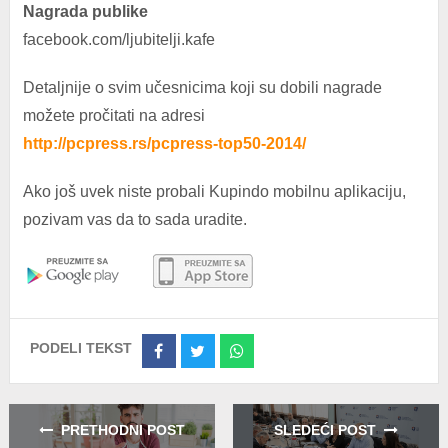
Nagrada publike
facebook.com/ljubitelji.kafe
Detaljnije o svim učesnicima koji su dobili nagrade
možete pročitati na adresi
http://pcpress.rs/pcpress-top50-2014/
Ako još uvek niste probali Kupindo mobilnu aplikaciju,
pozivam vas da to sada uradite.
PODELI TEKST
Share
Share
Share
on
on
on
Facebook
Twitter
Whatsapp
PRETHODNI POST
SLEDEĆI POST