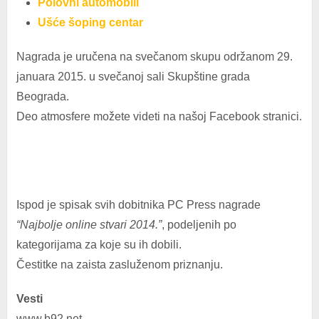
Polovni automobili
Ušće šoping centar
Nagrada je uručena na svečanom skupu održanom 29.
januara 2015. u svečanoj sali Skupštine grada
Beograda.
Deo atmosfere možete videti na našoj Facebook stranici.
Ispod je spisak svih dobitnika PC Press nagrade
“Najbolje online stvari 2014.”
, podeljenih po
kategorijama za koje su ih dobili.
Čestitke na zaista zasluženom priznanju.
Vesti
www.b92.net