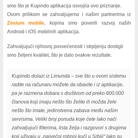
smo što je Kupindo aplikacija osvojila ovo priznanje.
Ovom prilikom se zahvaljujemo i našim partnerima iz
Zesium mobile
, kojima smo poverili razvoj naših
Android i iOS mobilnih aplikacija.
Zahvaljujući njihovoj posvećenosti i strpljenju dostigli
smo željeni kvalitet, što je dalo ovakve rezultate.
Kupindo dolazi iz Limunda – sve što u ovom sistemu
radite na računaru možete da obavite i iz aplikacije,
pa je razmena dobara s društvom od preko 600.000
članova koji imaju nešto što želite ili možda žele
nešto što imate, jedinstvena zabava među našim
servisima. Veliki broj ponuda koje ćete lako naći
zahvaljujući filterima, lista želja i razgovori s drugima
koji uživaju u „najvećoj robnoj kući u Srbiji“ lako su