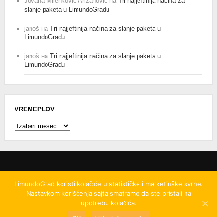
Jovana Milenković Arizanović
на
Tri najjeftinija načina za
slanje paketa u LimundoGradu
janoš
на
Tri najjeftinija načina za slanje paketa u
LimundoGradu
janoš
на
Tri najjeftinija načina za slanje paketa u
LimundoGradu
VREMEPLOV
Vremeplov
LimundoGrad koristi kolačiće u statističke i marketinške svrhe.
Nastavkom korišćenja sajta smatramo da ste pristali na
© 2008
-2026.
LimundoGrad d.o.o.
Ovo delo je
upotrebu kolačića.
licencirano pod uslovima licence
Creative Commons
Autorstvo-