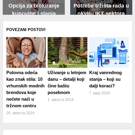
Opcija za blokiranje
Potrebe tržišta rada u
kupovine i slanja
okviru IKT sektora
poruka (crna lista)
POVEZANI POSTOVI
Polovna odeća
Uživanje u letnjem
Kraj vanrednog
kao znak stila: 10
danu – detalji koji
stanja – koji su
vrhunskih modnih
čine baštu
dalji koraci?
brendova koje
posebnom
7. маја 2020.
nećete naći u
1. августа 2024.
tržnom centru
26. августа 2024.