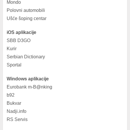
Mondo
Polovni automobili
Ušće šoping centar
iOS aplikacije
SBB D3GO
Kurir
Serbian Dictionary
Sportal
Windows aplikacije
Eurobank m-B@nking
b92
Bukvar
Nadji.info
RS Servis