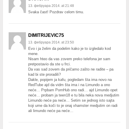
13. фебруара 2014. at 21:48
Svaka čast! Pozdrav celom timu.
DIMITRIJEVIC75
13. фебруара 2014. at 23:50
Evo i ja želim da podelim kako je to izgledalo kod
mene.
Nisam hteo da vas zovem preko telefona jer sam
pretpostavio da ste u frci.
Da vas sad zovem da pričamo zašto ne radite – pa
kad bi ste proradili?
Dakle, popijem ja kafu, pogledam šta ima novo na
RedTube ajd da vidm šta ima i na Limundo a ono
neće… Prpbam PornHub ono radi… ajd Limundo opet
neće… probam ja teen18 e tu bila neka nova medjutim
Limundo neće pa neće… Setim se jednog isto sajta
koji ume da koči to je onaj xhamster medjutim on radi
ali limundo neće pa neće…