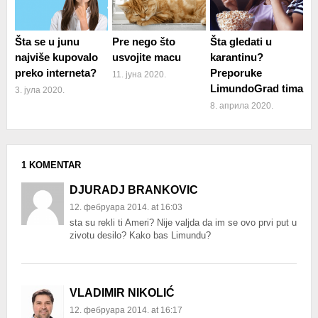
Šta se u junu
Pre nego što
Šta gledati u
najviše kupovalo
usvojite macu
karantinu?
preko interneta?
Preporuke
11. јуна 2020.
LimundoGrad tima
3. јула 2020.
8. априла 2020.
1 KOMENTAR
DJURADJ BRANKOVIC
12. фебруара 2014. at 16:03
sta su rekli ti Ameri? Nije valjda da im se ovo prvi put u
zivotu desilo? Kako bas Limundu?
VLADIMIR NIKOLIĆ
12. фебруара 2014. at 16:17