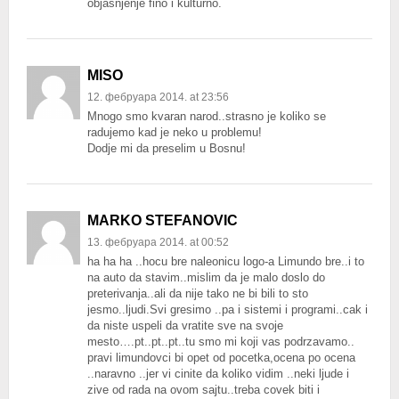
objasnjenje fino i kulturno.
MISO
12. фебруара 2014. at 23:56
Mnogo smo kvaran narod..strasno je koliko se
radujemo kad je neko u problemu!
Dodje mi da preselim u Bosnu!
MARKO STEFANOVIC
13. фебруара 2014. at 00:52
ha ha ha ..hocu bre naleonicu logo-a Limundo bre..i to
na auto da stavim..mislim da je malo doslo do
preterivanja..ali da nije tako ne bi bili to sto
jesmo..ljudi.Svi gresimo ..pa i sistemi i programi..cak i
da niste uspeli da vratite sve na svoje
mesto….pt..pt..pt..tu smo mi koji vas podrzavamo..
pravi limundovci bi opet od pocetka,ocena po ocena
..naravno ..jer vi cinite da koliko vidim ..neki ljude i
zive od rada na ovom sajtu..treba covek biti i