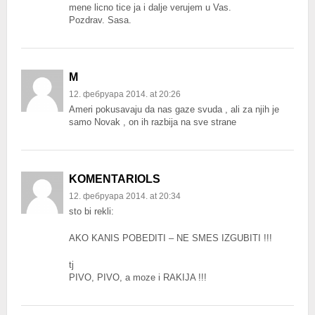
mene licno tice ja i dalje verujem u Vas.
Pozdrav. Sasa.
M
12. фебруара 2014. at 20:26
Ameri pokusavaju da nas gaze svuda , ali za njih je
samo Novak , on ih razbija na sve strane
KOMENTARIOLS
12. фебруара 2014. at 20:34
sto bi rekli:
AKO KANIS POBEDITI – NE SMES IZGUBITI !!!
tj
PIVO, PIVO, a moze i RAKIJA !!!