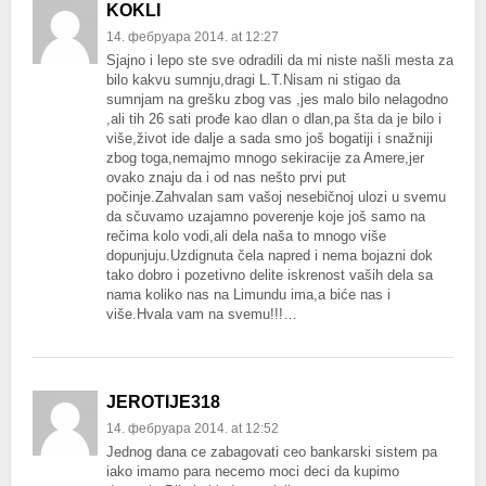
KOKLI
14. фебруара 2014. at 12:27
Sjajno i lepo ste sve odradili da mi niste našli mesta za
bilo kakvu sumnju,dragi L.T.Nisam ni stigao da
sumnjam na grešku zbog vas ,jes malo bilo nelagodno
,ali tih 26 sati prođe kao dlan o dlan,pa šta da je bilo i
više,život ide dalje a sada smo još bogatiji i snažniji
zbog toga,nemajmo mnogo sekiracije za Amere,jer
ovako znaju da i od nas nešto prvi put
počinje.Zahvalan sam vašoj nesebičnoj ulozi u svemu
da sčuvamo uzajamno poverenje koje još samo na
rečima kolo vodi,ali dela naša to mnogo više
dopunjuju.Uzdignuta čela napred i nema bojazni dok
tako dobro i pozetivno delite iskrenost vaših dela sa
nama koliko nas na Limundu ima,a biće nas i
više.Hvala vam na svemu!!!…
JEROTIJE318
14. фебруара 2014. at 12:52
Jednog dana ce zabagovati ceo bankarski sistem pa
iako imamo para necemo moci deci da kupimo