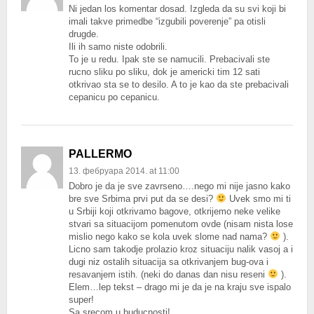
Ni jedan los komentar dosad. Izgleda da su svi koji bi
imali takve primedbe “izgubili poverenje” pa otisli
drugde.
Ili ih samo niste odobrili.
To je u redu. Ipak ste se namucili. Prebacivali ste
rucno sliku po sliku, dok je americki tim 12 sati
otkrivao sta se to desilo. A to je kao da ste prebacivali
cepanicu po cepanicu.
PALLERMO
13. фебруара 2014. at 11:00
Dobro je da je sve zavrseno….nego mi nije jasno kako
bre sve Srbima prvi put da se desi?
Uvek smo mi ti
u Srbiji koji otkrivamo bagove, otkrijemo neke velike
stvari sa situacijom pomenutom ovde (nisam nista lose
mislio nego kako se kola uvek slome nad nama?
).
Licno sam takodje prolazio kroz situaciju nalik vasoj a i
dugi niz ostalih situacija sa otkrivanjem bug-ova i
resavanjem istih. (neki do danas dan nisu reseni
).
Elem…lep tekst – drago mi je da je na kraju sve ispalo
super!
Sa srecom u buducnosti!