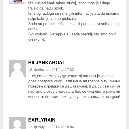
Nisu nikad imali takav slučaj, zbog toga je i dugo
trajalo da nađu uzrok.
Iz istog razloga su i menjali informacije šta da uradimo
dalje kako je vreme prolazilo.
Sada su problem rešili i izbacili patch za tu softversku
grešku.
Svi korisnici NetApp-a su sada srećniji što smo otkrili
grešku :-).
BILJANKABOA1
12. фебруара 2014. at 17:32
…ех,били смо у чуду,недостајала нам је дневна
доза претрага хехе…али нема ни говора о губљењу
поверења,грешке се дешавају,чак и да су све слике
нестале у етру улоговала бих се чим бисте кренули
испочетка!желим вам пуно успеха надаље,поздрав!
EARLYRAIN
12. фебруара 2014. at 18:04