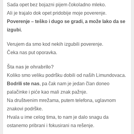
Sada opet bez bojazni pijem čokoladno mleko.
Ali je trajalo dok opet pridobije moje poverenje.
Poverenje – teško i dugo se gradi, a može lako da se
izgubi.
Verujem da smo kod nekih izgubili poverenje.
Čeka nas put oporavka.
Šta nas je ohrabrilo?
Koliko smo veliku podršku dobili od naših Limundovaca.
Bodrili ste nas
, pa čak nam je jedan član doneo
palačinke i piće kao mali znak pažnje.
Na društvenim mrežama, putem telefona, uglavnom
znakovi podrške.
Hvala u ime celog tima, to nam je dalo snagu da
ostanemo pribrani i fokusirani na rešenje.