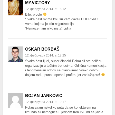
MY.VICTORY
12. фебруара 2014. at 18:12
Bilo, proslo
Svaka cast svima koji su vam davali PODRSKU,
vama kojima je bila najpotrebnija.
“Nemoze nam niko nista” Lidija
OSKAR BORBAŠ
12. фебруара 2014. at 18:25
Svaka čast ljudi, super članak! Pokazali ste odličnu
organizaciju u teškim trenucima. Odlična komunikacija
i fenomenalan odnos sa članovima! Svako dobro u
daljem radu, puno uspeha i profita, jer zaslužujete!
BOJAN JANKOVIC
12. фебруара 2014. at 19:17
Pokusavam nekoliko puta da se konektujem na
limundo ali nemoguce,u jednom trenutku mi se javlja