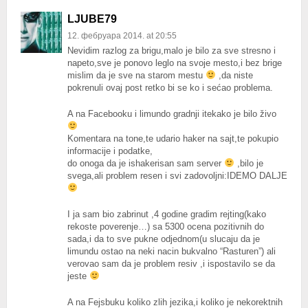
LJUBE79
12. фебруара 2014. at 20:55
Nevidim razlog za brigu,malo je bilo za sve stresno i
napeto,sve je ponovo leglo na svoje mesto,i bez brige
mislim da je sve na starom mestu
,da niste
pokrenuli ovaj post retko bi se ko i sećao problema.
A na Facebooku i limundo gradnji itekako je bilo živo
Komentara na tone,te udario haker na sajt,te pokupio
informacije i podatke,
do onoga da je ishakerisan sam server
,bilo je
svega,ali problem resen i svi zadovoljni:IDEMO DALJE
I ja sam bio zabrinut ,4 godine gradim rejting(kako
rekoste poverenje…) sa 5300 ocena pozitivnih do
sada,i da to sve pukne odjednom(u slucaju da je
limundu ostao na neki nacin bukvalno “Rasturen”) ali
verovao sam da je problem resiv ,i ispostavilo se da
jeste
A na Fejsbuku koliko zlih jezika,i koliko je nekorektnih