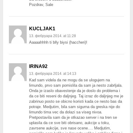
Pozdrav, Sale
KUCLJAK1
13. фебруара 2014. at 11:28
Aaaaahhhh ti blly biysi (haccheri)!
IRINA92
13. фебруара 2014. at 14:13
Kad sam videla da ne mogu da se ulogujem na
limundo, prvo sam pomislila da sam ja nesto zabrljala.
Onda je izaslo obavestenje da je doslo do problema i
da ce biti reseni do daljnjeg. Taj izraz do daljnjeg me je
zabrinuo posto se obicno koristi kada ce nesto bas da
potraje. Medjutim, bila sam sigurna da greska nije do
limundo tima vec da dolazi sa viseg nivoa.
Pretpostavila sam da je otkazao server i na tren se
uplasila da ce sve biti obrisano, aukcije u toku,
zavrsene aukcije, sve nase ocene…. Medjutim,