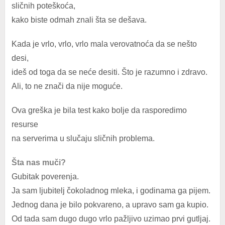
sličnih poteškoća,
kako biste odmah znali šta se dešava.
Kada je vrlo, vrlo, vrlo mala verovatnoća da se nešto
desi,
ideš od toga da se neće desiti. Što je razumno i zdravo.
Ali, to ne znači da nije moguće.
Ova greška je bila test kako bolje da rasporedimo
resurse
na serverima u slučaju sličnih problema.
Šta nas muči?
Gubitak poverenja.
Ja sam ljubitelj čokoladnog mleka, i godinama ga pijem.
Jednog dana je bilo pokvareno, a upravo sam ga kupio.
Od tada sam dugo dugo vrlo pažljivo uzimao prvi gutljaj.