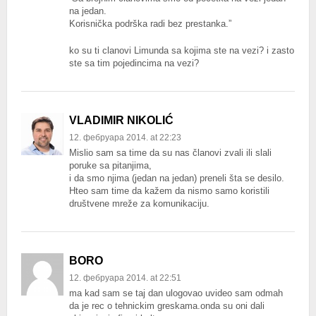
na jedan.
Korisnička podrška radi bez prestanka.”
ko su ti clanovi Limunda sa kojima ste na vezi? i zasto
ste sa tim pojedincima na vezi?
VLADIMIR NIKOLIĆ
12. фебруара 2014. at 22:23
Mislio sam sa time da su nas članovi zvali ili slali
poruke sa pitanjima,
i da smo njima (jedan na jedan) preneli šta se desilo.
Hteo sam time da kažem da nismo samo koristili
društvene mreže za komunikaciju.
BORO
12. фебруара 2014. at 22:51
ma kad sam se taj dan ulogovao uvideo sam odmah
da je rec o tehnickim greskama.onda su oni dali