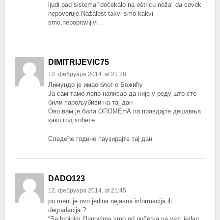
ljudi pad sistema “dočekalo na oštricu noža” da covek
nepoveruje.Nažalost takvi smo kakvi
smo,nepopravljivi…
DIMITRIJEVIC75
12. фебруара 2014. at 21:28
Лимундо је имао блог о Божићу
Ја сам тамо лепо написао да није у реду што сте
били парољубиви на тај дан
Ово вам је била ОПОМЕНА па правдајте дешавња
како год хоћете
Следеће године паузирајте тај дан
DADO123
12. фебруара 2014. at 21:45
po meni je ovo jedina nejasna informacija ili
degradacija ?
“Sa brojnim članovima smo od početka na vezi jedan