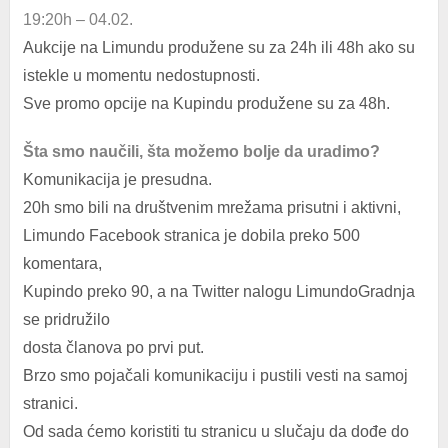
19:20h – 04.02.
Aukcije na Limundu produžene su za 24h ili 48h ako su
istekle u momentu nedostupnosti.
Sve promo opcije na Kupindu produžene su za 48h.
Šta smo naučili, šta možemo bolje da uradimo?
Komunikacija je presudna.
20h smo bili na društvenim mrežama prisutni i aktivni,
Limundo Facebook stranica je dobila preko 500
komentara,
Kupindo preko 90, a na Twitter nalogu LimundoGradnja
se pridružilo
dosta članova po prvi put.
Brzo smo pojačali komunikaciju i pustili vesti na samoj
stranici.
Od sada ćemo koristiti tu stranicu u slučaju da dođe do