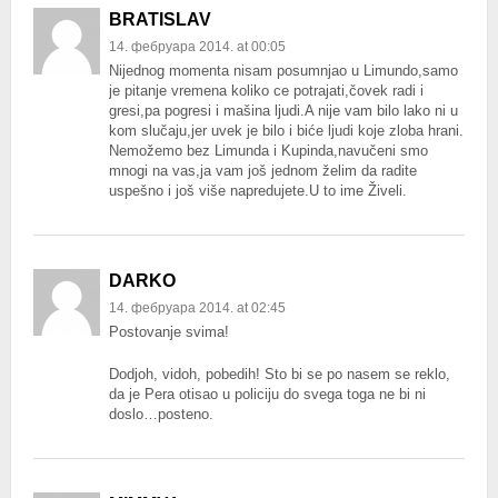
BRATISLAV
14. фебруара 2014. at 00:05
Nijednog momenta nisam posumnjao u Limundo,samo
je pitanje vremena koliko ce potrajati,čovek radi i
gresi,pa pogresi i mašina ljudi.A nije vam bilo lako ni u
kom slučaju,jer uvek je bilo i biće ljudi koje zloba hrani.
Nemožemo bez Limunda i Kupinda,navučeni smo
mnogi na vas,ja vam još jednom želim da radite
uspešno i još više napredujete.U to ime Živeli.
DARKO
14. фебруара 2014. at 02:45
Postovanje svima!
Dodjoh, vidoh, pobedih! Sto bi se po nasem se reklo,
da je Pera otisao u policiju do svega toga ne bi ni
doslo…posteno.