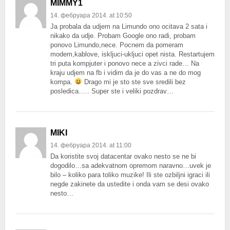
MIMMY1
14. фебруара 2014. at 10:50
Ja probala da udjem na Limundo ono ocitava 2 sata i
nikako da udje. Probam Google ono radi, probam
ponovo Limundo,nece. Pocnem da pomeram
modem,kablove, iskljuci-ukljuci opet nista. Restartujem
tri puta kompjuter i ponovo nece a zivci rade… Na
kraju udjem na fb i vidim da je do vas a ne do mog
kompa.
Drago mi je sto ste sve sredili bez
posledica….. Super ste i veliki pozdrav…
MIKI
14. фебруара 2014. at 11:00
Da koristite svoj datacentar ovako nesto se ne bi
dogodilo…sa adekvatnom opremom naravno…uvek je
bilo – koliko para toliko muzike! Ili ste ozbiljni igraci ili
negde zakinete da ustedite i onda vam se desi ovako
nesto…