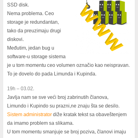
SSD disk.
Nema problema. Ceo
storage je redundantan,
tako da preuzimaju drugi
diskovi.
Međutim, jedan bug u
software-u storage sistema
je u tom momentu ceo volumen označio kao neispravan.
To je dovelo do pada Limunda i Kupinda.
19h – 03.02.
Javlja nam se sve veći broj zabrinutih članova,
Limundo i Kupindo su prazni,ne znaju šta se desilo.
Sistem administrator
diže kratak tekst sa obaveštenjem
da imamo problem sa slikama.
U tom momentu smanjuje se broj poziva, članovi imaju