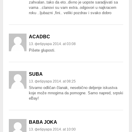
zahvalan..tako da eto..divno je uopste saradjivati sa
vama ..clanovi su vam extra..odgovori u najkracem
roku ..ljubazni ,fini.. veliki pozdrav i svako dobro
ACADBC
13. фебруара 2014. at 03:08
Pišete gluposti.
SUBA
13. фебруара 2014. at 08:25
Stvarno odličan članak, nesebično deljenje iskustva
koje može mnogima da pomogne. Samo napred, srpski
eBay!
BABA JOKA
13. фебруара 2014. at 10:00