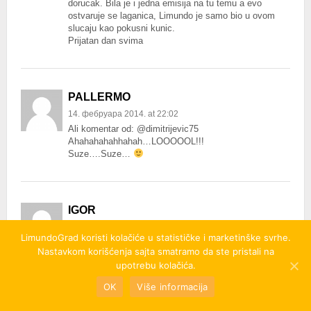
dorucak. Bila je i jedna emisija na tu temu a evo
ostvaruje se laganica, Limundo je samo bio u ovom
slucaju kao pokusni kunic.
Prijatan dan svima
PALLERMO
14. фебруара 2014. at 22:02
Ali komentar od: @dimitrijevic75
Ahahahahahhahah…LOOOOOL!!!
Suze….Suze…
IGOR
15. фебруара 2014. at 16:51
LimundoGrad koristi kolačiće u statističke i marketinške svrhe.
dimitrijevic75 .. E UMRO SAM OD SMEHA :):)
Nastavkom korišćenja sajta smatramo da ste pristali na
upotrebu kolačića.
OK
Više informacija
SNEZANA