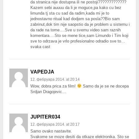
da stranica nije dostupna ili ne postoji?????????????
Kazem sebi auuuu da li je moguce,pa kako cu bez
limunda tj sta cu sad da radim,kada mi je to
jednostavno ritual kad dodjem sa posla??Bio sam
zabrinut,dok tim nije saopstio da je problem u sistemu i
da rade na tome….Sve u svemu video sam raznih
komentara….Sto se mene tice,sam Limundo i Tim koji
sve to odrzava je vrlo profesionalno odradio sve to…
svaka cast
VAPEDJA
12. фебруара 2014. at 20:14
Wow, dobra prica za film!
Samo da je se ne docepa
Srdjan Dragojevic…
JUPITER034
12. фебруара 2014. at 20:17
Samo ovako nastavite.
Svakome se moze desiti da otkaze elektronika. Sto se