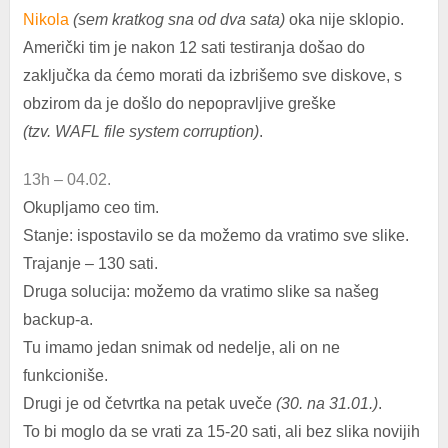
Nikola
(sem kratkog sna od dva sata)
oka nije sklopio.
Američki tim je nakon 12 sati testiranja došao do
zaključka da ćemo morati da izbrišemo sve diskove, s
obzirom da je došlo do nepopravljive greške
(tzv. WAFL file system corruption)
.
13h – 04.02.
Okupljamo ceo tim.
Stanje: ispostavilo se da možemo da vratimo sve slike.
Trajanje – 130 sati.
Druga solucija: možemo da vratimo slike sa našeg
backup-a.
Tu imamo jedan snimak od nedelje, ali on ne
funkcioniše.
Drugi je od četvrtka na petak uveče
(30. na 31.01.)
.
To bi moglo da se vrati za 15-20 sati, ali bez slika novijih