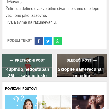
dešavanja.
Želim da delimo ovakve bitne stvari, ne samo one lepe
već i one jako izazovne.
Hvala svima na razumevanju.
PODELI TEKST
Share
Share
Share
on
on
on
Facebook
Twitter
Whatsapp
PRETHODNI POST
SLEDEĆI POST
Kupindo nedostupan
Sklopite sami računar i
26h – kako je teklo
uštedite
POVEZANI POSTOVI