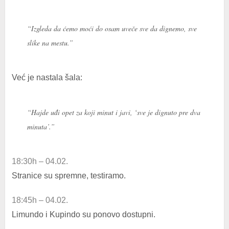
“Izgleda da ćemo moći do osam uveče sve da dignemo, sve
slike na mestu.”
Već je nastala šala:
“Hajde uđi opet za koji minut i javi, ‘sve je dignuto pre dva
minuta’.”
18:30h – 04.02.
Stranice su spremne, testiramo.
18:45h – 04.02.
Limundo i Kupindo su ponovo dostupni.