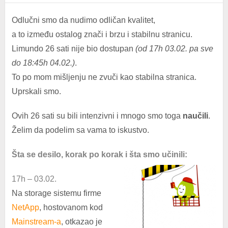
Odlučni smo da nudimo odličan kvalitet,
a to između ostalog znači i brzu i stabilnu stranicu.
Limundo 26 sati nije bio dostupan
(od 17h 03.02. pa sve
do 18:45h 04.02.)
.
To po mom mišljenju ne zvuči kao stabilna stranica.
Uprskali smo.
Ovih 26 sati su bili intenzivni i mnogo smo toga
naučili
.
Želim da podelim sa vama to iskustvo.
Šta se desilo, korak po korak i šta smo učinili:
17h – 03.02.
Na storage sistemu firme
NetApp
, hostovanom kod
Mainstream-a
, otkazao je