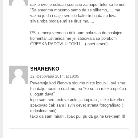
dakle ovo je odlican scenario za napet triler sa temom
“Sa amerima mozemo samo da se slikamo,,,…ma
vazno je da i dalje sve ide kako treba,da se lova
sliva,roba prodaje,mi se druzimo,,,,,
PS..u medjuvremenu dok sam pokusao da poslajem
komentar,,,stranica me je izbacivala sa porukom
GRESKA RADOVI U TOKU….( opet ameri)
SHARENKO
12. фебруара 2014. at 18:05
Poverenje kod članova sigurno niste izgubili, svi smo
tu i dalje, radimo i radimo, no “ko se na mleko opeče i
u jogurt duva”
lepo sam sve textove aukcija kopirao , slike takođe i
spakovao čak sam i svih devet strana fotografisao (
redosleda radi)
tako da sam miran , Ipak pu, pu da ga ne ureknem !!!