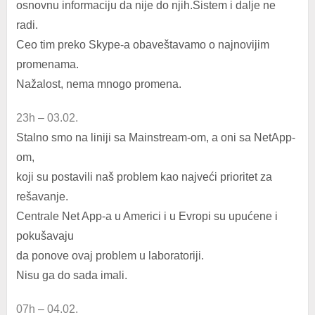
osnovnu informaciju da nije do njih.Sistem i dalje ne
radi.
Ceo tim preko Skype-a obaveštavamo o najnovijim
promenama.
Nažalost, nema mnogo promena.
23h – 03.02.
Stalno smo na liniji sa Mainstream-om, a oni sa NetApp-
om,
koji su postavili naš problem kao najveći prioritet za
rešavanje.
Centrale Net App-a u Americi i u Evropi su upućene i
pokušavaju
da ponove ovaj problem u laboratoriji.
Nisu ga do sada imali.
07h – 04.02.