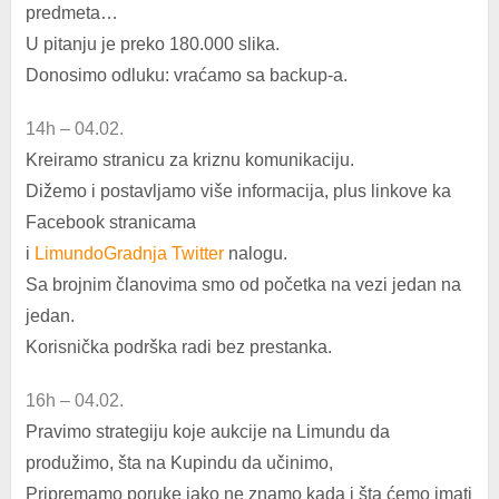
predmeta…
U pitanju je preko 180.000 slika.
Donosimo odluku: vraćamo sa backup-a.
14h – 04.02.
Kreiramo stranicu za kriznu komunikaciju.
Dižemo i postavljamo više informacija, plus linkove ka
Facebook stranicama
i
LimundoGradnja Twitter
nalogu.
Sa brojnim članovima smo od početka na vezi jedan na
jedan.
Korisnička podrška radi bez prestanka.
16h – 04.02.
Pravimo strategiju koje aukcije na Limundu da
produžimo, šta na Kupindu da učinimo,
Pripremamo poruke iako ne znamo kada i šta ćemo imati