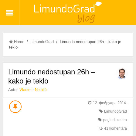
Home
/
LimundoGrad
/ Limundo nedostupan 26h – kako je
teklo
Limundo nedostupan 26h –
kako je teklo
Autor:
Vladimir Nikolić
12. фебруара 2014.
LimundoGrad
pogled iznutra
41 komentara