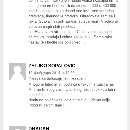
pomislila sam koliko je limundo velika i ozbiljna firma i
da sigurno ne bi dozvolili da iznevere 300 ili 400 000
svojih clanova koliko dosad vec ima. Vec sutradan
predvece, limundo je proradio. Obradovala sam se i
rekla: Svaka im cast! Za dan su sve resili. Vredelo je
verovati u njih i biti pozitivan.
ps: Hvala vam sto postojite! Cinite velike usluge i
onima koji prodaju i onima koji kupuju. Samo tako
nastavite i budite jos bolji i veci…
ZELJKO SOPALOVIC
13. фебруара 2014. at 18:36
Greške se dešavaju, ali i rešavaju.
Mnogo je bitno imati podršku u takvim situacijama.
Mi smo tu zbog vas – a vi zbog nas , i tako će biti i
ubuduće.
Hvala na pojašnjenju cele situacije – idemo dalje.
Pozdrav celom timu !!!
DRAGAN