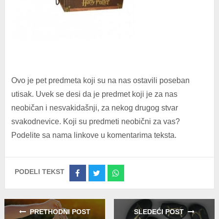
Ovo je pet predmeta koji su na nas ostavili poseban
utisak. Uvek se desi da je predmet koji je za nas
neobičan i nesvakidašnji, za nekog drugog stvar
svakodnevice. Koji su predmeti neobični za vas?
Podelite sa nama linkove u komentarima teksta.
PODELI TEKST
Share
Share
Share
on
on
on
Facebook
Twitter
Whatsapp
PRETHODNI POST
SLEDEĆI POST