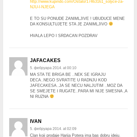
http://www.kupindo.com/Ostalo/17463161_soljice-za-
NJU-I-NJEGA
E TO SU PONUDE ZANIMLJIVE ! UBUDUCE MENE
DA KONSULTUJETE STA JE ZANIMLJIVO
HVALA LEPO I SRDACAN POZDRAV
JAFACAKES
5. фебруара 2014. at 00:10
MA STA TE BRIGA BE ..NEK SE IGRAJU
DECA..NEGO SVRATITE U RADNJU KOD
JAFECAKESA..JA SE NECU NALJUTIM ..MOZ DA
SE SMEJETE I RUGATE..PARA MI NIJE SMESNA ,A
NI RUZNA
IVAN
5. фебруара 2014. at 02:09
Clan koji prodaje Harija Potera ima bas dobru ideju.