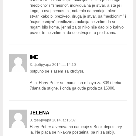
“neobicno” i “smesno”, individualna je stvar, a sta je i
koga, u ovoj nemastini, nateralo da prodaje takve
stvari kako bi preziveo, druga je stvar. sa “neobicnim” i
“najsmesnijim” predlozima aukcija ne zelim da se
rugam bilo kome, jer mi za to niko nije dao bilo kakvo
pravo, te ne zelim ni da ucestvujem u predlozima.
IME
3. фебруара 2014. at 14:10
potpuno se slazem sa xtrdtysr.
A taj Harry Poter set naruci sa e-baya za 80$ i treba
7dana da stigne, i onda ga ovde proda za 16000.
JELENA
3. фебруара 2014. at 15:37
Harry Potter-a verovatno narucuje s Book depository-
ja. Ne placa se nikakva postarina, pa ni za srbiju