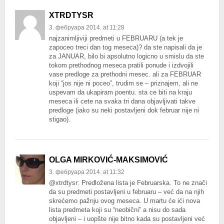
XTRDTYSR
3. фебруара 2014. at 11:28
najzanimljiviji predmeti u FEBRUARU (a tek je
zapoceo treci dan tog meseca)? da ste napisali da je
za JANUAR, bilo bi apsolutno logicno u smislu da ste
tokom prethodnog meseca pratili ponude i izdvojili
vase predloge za prethodni mesec. ali za FEBRUAR
koji “jos nije ni poceo”, trudim se – priznajem, ali ne
uspevam da ukapiram poentu. sta ce biti na kraju
meseca ili cete na svaka tri dana objavljivati takve
predloge (iako su neki postavljeni dok februar nije ni
stigao).
OLGA MIRKOVIĆ-MAKSIMOVIĆ
3. фебруара 2014. at 11:32
@xtrdtysr: Predložena lista je Februarska. To ne znači
da su predmeti postavljeni u februaru – već da na njih
skrećemo pažnju ovog meseca. U martu će ići nova
lista predmeta koji su “neobični” a nisu do sada
objavljeni – i uopšte nije bitno kada su postavljeni već