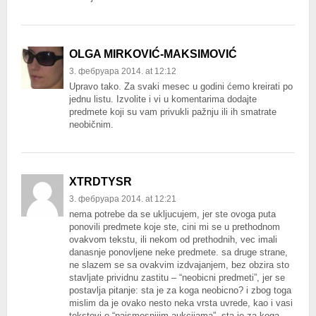
OLGA MIRKOVIĆ-MAKSIMOVIĆ
3. фебруара 2014. at 12:12
Upravo tako. Za svaki mesec u godini ćemo kreirati po
jednu listu. Izvolite i vi u komentarima dodajte
predmete koji su vam privukli pažnju ili ih smatrate
neobičnim.
XTRDTYSR
3. фебруара 2014. at 12:21
nema potrebe da se ukljucujem, jer ste ovoga puta
ponovili predmete koje ste, cini mi se u prethodnom
ovakvom tekstu, ili nekom od prethodnih, vec imali
danasnje ponovljene neke predmete. sa druge strane,
ne slazem se sa ovakvim izdvajanjem, bez obzira sto
stavljate prividnu zastitu – “neobicni predmeti”, jer se
postavlja pitanje: sta je za koga neobicno? i zbog toga
mislim da je ovako nesto neka vrsta uvrede, kao i vasi
tekstovi o “najsmesnijim aukcijama”. sta je za koga