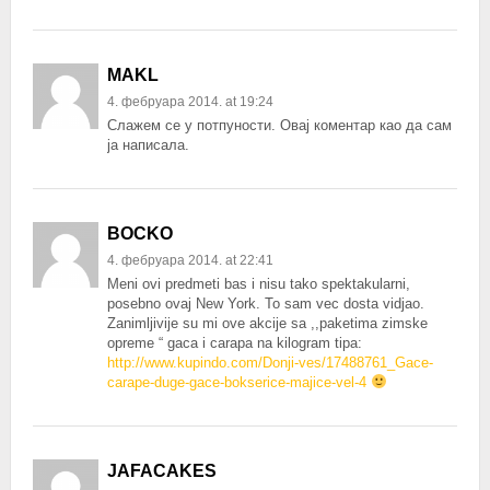
MAKL
4. фебруара 2014. at 19:24
Слажем се у потпуности. Овај коментар као да сам
ја написала.
BOCKO
4. фебруара 2014. at 22:41
Meni ovi predmeti bas i nisu tako spektakularni,
posebno ovaj New York. To sam vec dosta vidjao.
Zanimljivije su mi ove akcije sa ,,paketima zimske
opreme “ gaca i carapa na kilogram tipa:
http://www.kupindo.com/Donji-ves/17488761_Gace-
carape-duge-gace-bokserice-majice-vel-4
JAFACAKES