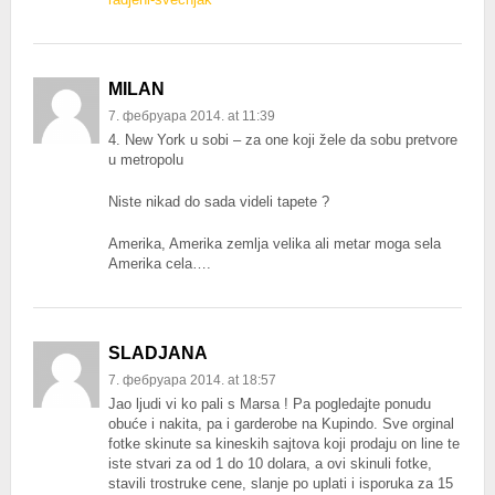
MILAN
7. фебруара 2014. at 11:39
4. New York u sobi – za one koji žele da sobu pretvore
u metropolu
Niste nikad do sada videli tapete ?
Amerika, Amerika zemlja velika ali metar moga sela
Amerika cela….
SLADJANA
7. фебруара 2014. at 18:57
Jao ljudi vi ko pali s Marsa ! Pa pogledajte ponudu
obuće i nakita, pa i garderobe na Kupindo. Sve orginal
fotke skinute sa kineskih sajtova koji prodaju on line te
iste stvari za od 1 do 10 dolara, a ovi skinuli fotke,
stavili trostruke cene, slanje po uplati i isporuka za 15