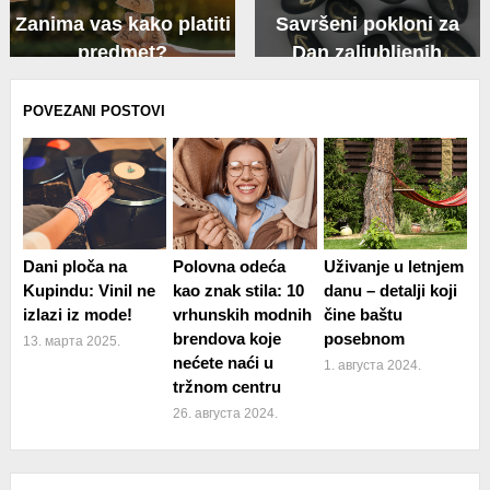
Zanima vas kako platiti
Savršeni pokloni za
predmet?
Dan zaljubljenih
POVEZANI POSTOVI
Dani ploča na
Polovna odeća
Uživanje u letnjem
Kupindu: Vinil ne
kao znak stila: 10
danu – detalji koji
izlazi iz mode!
vrhunskih modnih
čine baštu
brendova koje
posebnom
13. марта 2025.
nećete naći u
1. августа 2024.
tržnom centru
26. августа 2024.