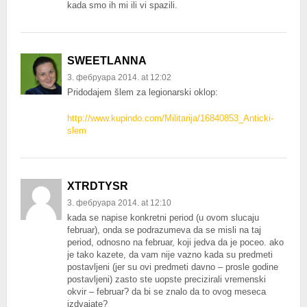
kada smo ih mi ili vi spazili.
SWEETLANNA
3. фебруара 2014. at 12:02
Pridodajem šlem za legionarski oklop:
http://www.kupindo.com/Militarija/16840853_Anticki-
slem
XTRDTYSR
3. фебруара 2014. at 12:10
kada se napise konkretni period (u ovom slucaju
februar), onda se podrazumeva da se misli na taj
period, odnosno na februar, koji jedva da je poceo. ako
je tako kazete, da vam nije vazno kada su predmeti
postavljeni (jer su ovi predmeti davno – prosle godine
postavljeni) zasto ste uopste precizirali vremenski
okvir – februar? da bi se znalo da to ovog meseca
izdvajate?