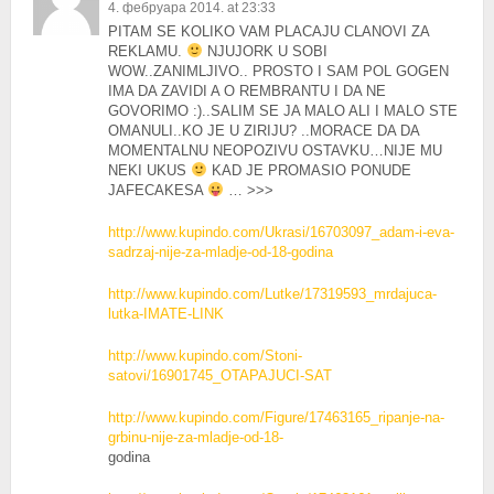
4. фебруара 2014. at 23:33
PITAM SE KOLIKO VAM PLACAJU CLANOVI ZA
REKLAMU.
NJUJORK U SOBI
WOW..ZANIMLJIVO.. PROSTO I SAM POL GOGEN
IMA DA ZAVIDI A O REMBRANTU I DA NE
GOVORIMO :)..SALIM SE JA MALO ALI I MALO STE
OMANULI..KO JE U ZIRIJU? ..MORACE DA DA
MOMENTALNU NEOPOZIVU OSTAVKU…NIJE MU
NEKI UKUS
KAD JE PROMASIO PONUDE
JAFECAKESA
… >>>
http://www.kupindo.com/Ukrasi/16703097_adam-i-eva-
sadrzaj-nije-za-mladje-od-18-godina
http://www.kupindo.com/Lutke/17319593_mrdajuca-
lutka-IMATE-LINK
http://www.kupindo.com/Stoni-
satovi/16901745_OTAPAJUCI-SAT
http://www.kupindo.com/Figure/17463165_ripanje-na-
grbinu-nije-za-mladje-od-18-
godina