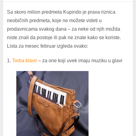
Sa skoro milion predmeta Kupindo je prava riznica
neobičnih predmeta, koje ne možete videti u
prodavnicama svakog dana – za neke od njih možda
niste znali da postoje ili pak ne znate kako se koriste.
Lista za mesec februar izgleda ovako:
1.
Torba klavir
– za one koji uvek imaju muziku u glavi