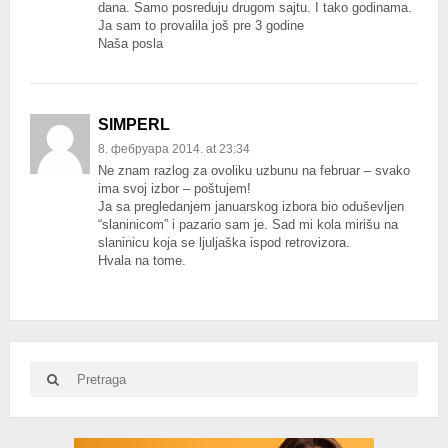
dana. Samo posreduju drugom sajtu. I tako godinama.
Ja sam to provalila još pre 3 godine
Naša posla
SIMPERL
8. фебруара 2014. at 23:34
Ne znam razlog za ovoliku uzbunu na februar – svako
ima svoj izbor – poštujem!
Ja sa pregledanjem januarskog izbora bio oduševljen
“slaninicom” i pazario sam je. Sad mi kola mirišu na
slaninicu koja se ljuljaška ispod retrovizora.
Hvala na tome.
Search
Search
for:
Advertisement