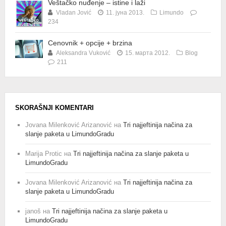
Veštačko nuđenje – istine i laži
Vladan Jović
11. јуна 2013.
Limundo
234
Cenovnik + opcije + brzina
Aleksandra Vuković
15. марта 2012.
Blog
211
SKORAŠNJI KOMENTARI
Jovana Milenković Arizanović
на
Tri najjeftinija načina za
slanje paketa u LimundoGradu
Marija Protic
на
Tri najjeftinija načina za slanje paketa u
LimundoGradu
Jovana Milenković Arizanović
на
Tri najjeftinija načina za
slanje paketa u LimundoGradu
janoš
на
Tri najjeftinija načina za slanje paketa u
LimundoGradu