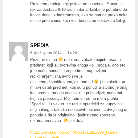
Prakticno prodaje knjige koje ne poseduje. Stavio je
rok za dostavu 8-10 radnih dana, koliko je potrebno da
knjige dodju iz inostranstva, ako se naruce preko neke
online prodavnice koja vrsi besplatnu dostavu u Srbiju.
SPEDIA
6. фебруара 2014. at 14:28
Pozdrav svima
meni su svakako najinteresantniji
predmeti koji su tvorevina onoga koji prodaje, ono sto
je u našoj ponudi jesu predmeti napravljeni
recikliranjem, (naravno sve je
ocisceno,dezinfikovano,lakirano itd
) i svakako su
mi svi ostali predmeti koji su u ponudi,a stvorio je onaj
koji prodaje mnogo originalniji i prihvatljiviji nego oni
koji se preprodaju. Moji primeri su na mom profilu
“Spedia” . I uvek cu se radije opredeliti za kupovinu
originalnog a takodje i oduseviti objavom izdvojenog iz
ponude a da je originalno i jedinstveno stvoreno
rukama prodavca.
pozdrav.
http://www.kupindo.com/Ukrasi/16922993_Rucno-
radjeni-svecnjak