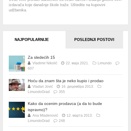
izdavača koje današnje škole traže. Uštedite na kupovini
udžbenika.
NAJPOPULARNIJE
POSLEDNJI POSTOVI
Za sledećih 15
Vladimir Nikolić
22. маја 2021.
Limundo
607
Hoću da znam šta je neko kupio i prodao
Vladan Jović
16. децембра 2013.
LimundoGrad
355
Kako da ocenim prodavca (a da to bude
ispravno)?
Ana Mladenović
12. марта 2013.
LimundoGrad
248