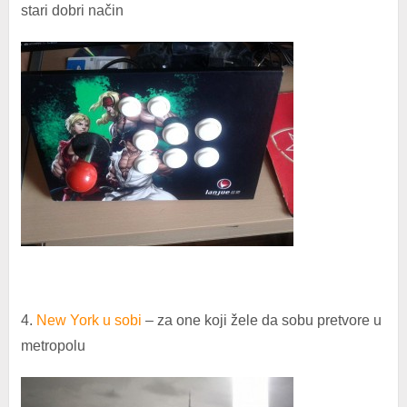
stari dobri način
4.
New York u sobi
– za one koji žele da sobu pretvore u
metropolu