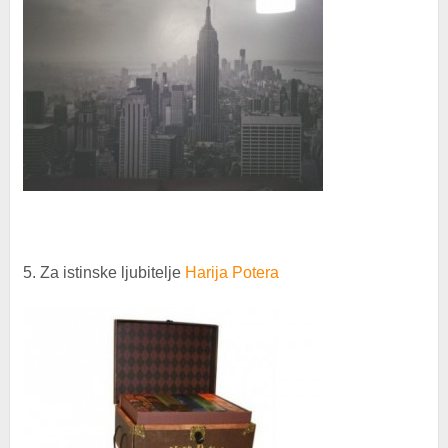
5. Za istinske ljubitelje
Harija Potera