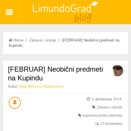
Home
/
Zabava i učenje
/ [FEBRUAR] Neobični predmeti na
Kupindu
[FEBRUAR] Neobični predmeti
na Kupindu
Autor:
Olga Mirković-Maksimović
3. фебруара 2014.
Zabava i učenje
kupovina preko interneta
17 komentara