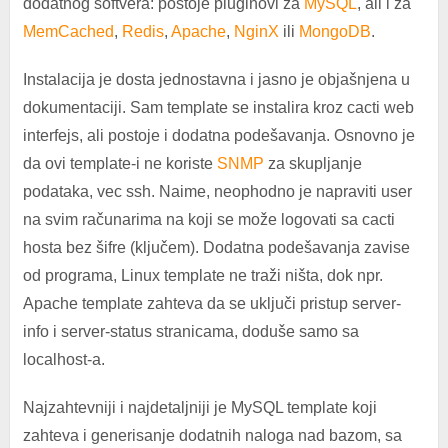
dodatnog softvera: postoje pluginovi za
MySQL
, ali i za
MemCached
,
Redis
,
Apache
,
NginX
ili
MongoDB
.
Instalacija je dosta jednostavna i jasno je objašnjena u
dokumentaciji. Sam template se instalira kroz cacti web
interfejs, ali postoje i dodatna podešavanja. Osnovno je
da ovi template-i ne koriste
SNMP
za skupljanje
podataka, vec ssh. Naime, neophodno je napraviti user
na svim računarima na koji se može logovati sa cacti
hosta bez šifre (ključem). Dodatna podešavanja zavise
od programa, Linux template ne traži ništa, dok npr.
Apache template zahteva da se uključi pristup server-
info i server-status stranicama, doduše samo sa
localhost-a.
Najzahtevniji i najdetaljniji je MySQL template koji
zahteva i generisanje dodatnih naloga nad bazom, sa