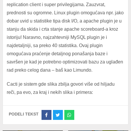
replication client i super privilegijama. Zauzvrat,
prednosti su ogromne. Linux plugin omogućava npr. jako
dobar uvid u statistike tipa disk I/O, a apache plugin je u
stanju da skida i crta stanje apache scoreboard-a kroz
istoriju! Naravno, najzahtevniji MySQL plugin je i
najdetaljniji, sa preko 40 statistika. Ovaj plugin
omogućava praćenje detaljnog ponašanja baze i
savršen je kad je potrebno optimizovati bazu za uglađen
rad preko celog dana – baš kao Limundo.
Cacti je sistem gde slika zbilja govori više od hiljadu
reči, pa evo, za kraj i nekih slika i primera:
PODELI TEKST
Share
Share
Share
on
on
on