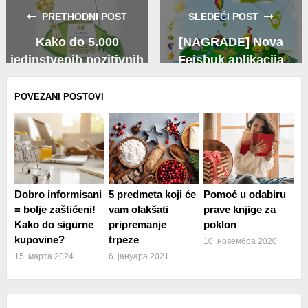
Facebook
Twitter
Whatsapp
PRETHODNI POST
SLEDEĆI POST
Kako do 5.000
[NAGRADE] Nova
jedinstvenih pozitivnih
Fejsbuk aplikacija
ocena [Intervju
“LimundoGrad” —>
ContraMundum/TehnonetBeograd]
igrajte se i osvojite
POVEZANI POSTOVI
Dobro informisani
5 predmeta koji će
Pomoć u odabiru
= bolje zaštićeni!
vam olakšati
prave knjige za
Kako do sigurne
pripremanje
poklon
kupovine?
trpeze
10. новембра 2020.
15. марта 2024.
6. јануара 2021.