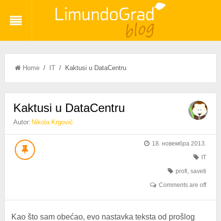
Home
/
IT
/ Kaktusi u DataCentru
Kaktusi u DataCentru
Autor:
Nikola Krgović
18. новембра 2013.
IT
profi
,
saveti
Comments are off
Kao što sam obećao, evo nastavka teksta od prošlog