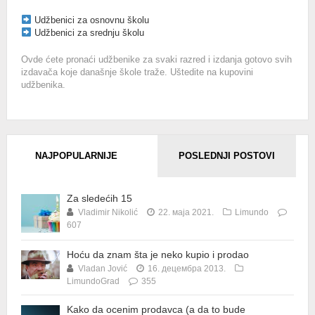
Udžbenici za osnovnu školu
Udžbenici za srednju školu
Ovde ćete pronaći udžbenike za svaki razred i izdanja gotovo svih
izdavača koje današnje škole traže. Uštedite na kupovini
udžbenika.
NAJPOPULARNIJE
POSLEDNJI POSTOVI
Za sledećih 15
Vladimir Nikolić
22. маја 2021.
Limundo
607
Hoću da znam šta je neko kupio i prodao
Vladan Jović
16. децембра 2013.
LimundoGrad
355
Kako da ocenim prodavca (a da to bude