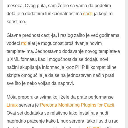
meseca. Ovog puta, sam želeo sa vama da podelim
detalje o dodatnim funkcionalnostima
cacti
-ja koje mi
koristimo.
Glavna prednost cacti-ja, i razlog zašto je već godinama
vodeći
rrd
alat je mogućnost proširivanja novim
template-ima. Jednostavno dodavanje novog template-a
u XML formatu, kao i mogućnost da se dodaju novi
načini skupljanja informacija kroz PHP ili kompatibilne
skripte omogućila je da se na jednostavan način prati
sve što je neko voljan da napravi.
Moja preporuka svima koji žele da prate performanse
Linux
servera je
Percona
Monitoring Plugins for Cacti
.
Ovaj set dodataka se relativno lako instalira a nudi
napredno praćenje kako Linux servera, tako i uvid u rad