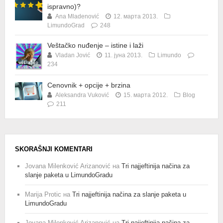
ispravno)?
Ana Mladenović
12. марта 2013.
LimundoGrad
248
Veštačko nuđenje – istine i laži
Vladan Jović
11. јуна 2013.
Limundo
234
Cenovnik + opcije + brzina
Aleksandra Vuković
15. марта 2012.
Blog
211
SKORAŠNJI KOMENTARI
Jovana Milenković Arizanović
на
Tri najjeftinija načina za
slanje paketa u LimundoGradu
Marija Protic
на
Tri najjeftinija načina za slanje paketa u
LimundoGradu
Jovana Milenković Arizanović
на
Tri najjeftinija načina za