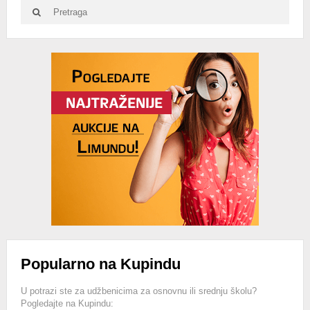
Search
Search
for:
Advertisement
Popularno na Kupindu
U potrazi ste za udžbenicima za osnovnu ili srednju školu?
Pogledajte na Kupindu: