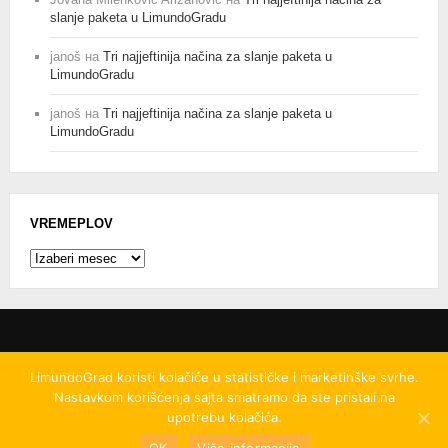
slanje paketa u LimundoGradu
janoš
на
Tri najjeftinija načina za slanje paketa u
LimundoGradu
janoš
на
Tri najjeftinija načina za slanje paketa u
LimundoGradu
VREMEPLOV
Vremeplov
LimundoGrad koristi kolačiće u statističke i marketinške svrhe.
Nastavkom korišćenja sajta smatramo da ste pristali na
© 2008
-2026.
LimundoGrad d.o.o.
Ovo delo je
upotrebu kolačića.
licencirano pod uslovima licence
Creative Commons
Autorstvo-
OK
Više informacija