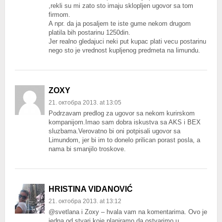
,rekli su mi zato sto imaju sklopljen ugovor sa tom
firmom.
A npr. da ja posaljem te iste gume nekom drugom
platila bih postarinu 1250din.
Jer realno gledajuci neki put kupac plati vecu postarinu
nego sto je vrednost kupljenog predmeta na limundu.
ZOXY
21. октобра 2013. at 13:05
Podrzavam predlog za ugovor sa nekom kurirskom
kompanijom.Imao sam dobra iskustva sa AKS i BEX
sluzbama.Verovatno bi oni potpisali ugovor sa
Limundom, jer bi im to donelo prilican porast posla, a
nama bi smanjilo troskove.
HRISTINA VIDANOVIĆ
21. октобра 2013. at 13:12
@svetlana i Zoxy – hvala vam na komentarima. Ovo je
jedna od stvari koje planiramo da ostvarimo u