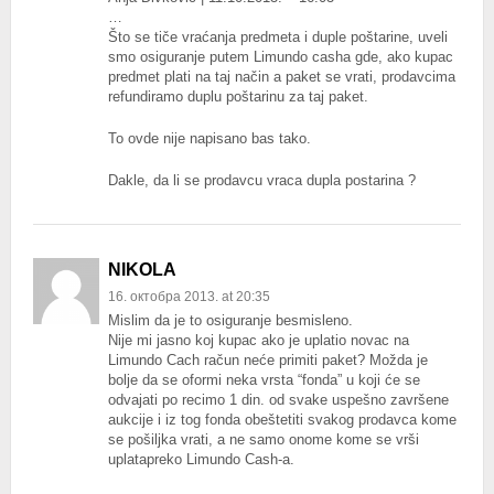
…
Što se tiče vraćanja predmeta i duple poštarine, uveli
smo osiguranje putem Limundo casha gde, ako kupac
predmet plati na taj način a paket se vrati, prodavcima
refundiramo duplu poštarinu za taj paket.
To ovde nije napisano bas tako.
Dakle, da li se prodavcu vraca dupla postarina ?
NIKOLA
16. октобра 2013. at 20:35
Mislim da je to osiguranje besmisleno.
Nije mi jasno koj kupac ako je uplatio novac na
Limundo Cach račun neće primiti paket? Možda je
bolje da se oformi neka vrsta “fonda” u koji će se
odvajati po recimo 1 din. od svake uspešno završene
aukcije i iz tog fonda obeštetiti svakog prodavca kome
se pošiljka vrati, a ne samo onome kome se vrši
uplatapreko Limundo Cash-a.