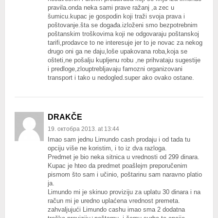
pravila.onda neka sami prave ražanj ,a zec u
šumicu.kupac je gospodin koji traži svoja prava i
poštovanje.šta se događa.izloženi smo bezpotrebnim
poštanskim troškovima koji ne odgovaraju poštanskoj
tarifi,prodavce to ne interesuje jer to je novac za nekog
drugo oni ga ne daju,loše upakovana roba,koja se
ošteti,ne pošalju kupljenu robu ,ne prihvataju sugestije
i predloge,zlouptrebljavaju famozni organizovani
transport i tako u nedogled.super ako ovako ostane.
DRAKČE
19. октобра 2013. at 13:44
Imao sam jednu Limundo cash prodaju i od tada tu
opciju više ne koristim, i to iz dva razloga.
Predmet je bio neka sitnica u vrednosti od 299 dinara.
Kupac je hteo da predmet poašlejm preporučenim
pismom što sam i učinio, poštarinu sam naravno platio
ja.
Limundo mi je skinuo proviziju za uplatu 30 dinara i na
račun mi je uredno uplaćena vrednost premeta.
zahvaljujući Limundo cashu imao sma 2 dodatna