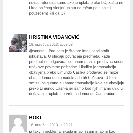
novac refundira samo ako je uplata preko LC, zašto ne
i kod običnog slanja( uplata na račun pa slanje ili
pouzećem) ?ili da…?
HRISTINA VIDANOVIĆ
18. октобра 2013. at 08:08
@sandra – žao nam je što ste imali neprijatnih
iskustava. U slučaju povraćaja predmeta, kada
predmet ne odgovara opisanom stanju, prodavac snosi
troškove povratne poštarine. Ukoliko je transakcija
obavljena preko Limundo Cash-a prodavac se može
obratiti Limundu za nadoknadu tih troškova. U tom
smislu osigurane su samo transakcije koje se obavljaju
preko Limundo Cash-a jer samo kod njih imamo uvid u
dešavanja, uplate se vrše na Limundo Cash račun.
BOKI
18. октобра 2013. at 20:21
ja takvih problema nikada imao nisam imao ni kao