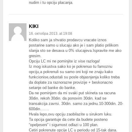
nudim i tu opciju placanja.
KIKI
16. октобра 2013. at 19:08
Koliko sam ja shvatio prodavcu vracate iznos
postarine samo u slucaju ako je i sam platio prilikom
slanja sto se desava u 0% slucajeva.Ispravite me ako
gresim.
Opciju LC mi ne pominjite iz vise razloga!
Iz mog iskustva sako ko je pokrenuo tu famoznu
opciju,a pokrenuli su samo oni koji ne znaju kako
funkcionise,odustali su posle objasnjenja koliko treba
da doplate za raznorazne provizije + beskonacno
setanje od banke do banke.
Da ne pominjem da mi svaki put skineta sa racuna
30din. rekoh 30din. da ponovim 30din. kad se
transakcija zavrsi. 30din. samo za jednu.10-300din. 20-
600din…….
Hvala lepo,ovu opciju zaobilazite u sirukom luku.
Ta opcija garantuje da cete da budete posteno
“opeljeseni” i sigurnost odlazi u 100 plan.
Cetiri pokrenute opcije LC u periodu od 15-tak dana.