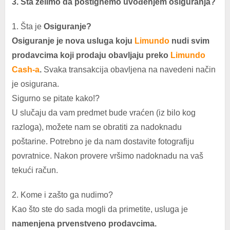
3. Šta želimo da postignemo uvođenjem osiguranja?
1. Šta je
Osiguranje?
Osiguranje je nova usluga koju
Limundo
nudi svim
prodavcima koji prodaju obavljaju preko
Limundo
Cash-a
.
Svaka transakcija obavljena na navedeni način
je osigurana.
Sigurno se pitate kako!?
U slučaju da vam predmet bude vraćen (iz bilo kog
razloga), možete nam se obratiti za nadoknadu
poštarine. Potrebno je da nam dostavite fotografiju
povratnice. Nakon provere vršimo nadoknadu na vaš
tekući račun.
2. Kome i zašto ga nudimo?
Kao što ste do sada mogli da primetite, usluga je
namenjena prvenstveno prodavcima.