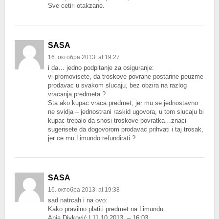
Sve cetiri otakzane.
SASA
16. октобра 2013. at 19:27
i da… jedno podpitanje za osiguranje:
vi promovisete, da troskove povrane postarine peuzme
prodavac u svakom slucaju, bez obzira na razlog
vracanja predmeta ?
Sta ako kupac vraca predmet, jer mu se jednostavno
ne svidja – jednostrani raskid ugovora, u tom slucaju bi
kupac trebalo da snosi troskove povratka…znaci
sugerisete da dogovorom prodavac prihvati i taj trosak,
jer ce mu Limundo refundirati ?
SASA
16. октобра 2013. at 19:38
sad natrcah i na ovo:
Kako pravilno platiti predmet na Limundu
Anja Divković | 11.10.2013. – 16:03