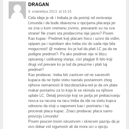
DRAGAN
9. новембра 2013. at 16:16
Cela ideja je ok i trebala je da postoji od osnivanja
Limunda i da bude obavezna u opcijama placanja jer
se zna u kom vremenu zivimo, prevaranti su na sve
strane! Ne znam sta prodavcima nije jasno? Pisem
Kao kupac- Predmet koji placam hocu i uzivo da vidim,
opipam pa i isprobam ako treba sto do sada nije bila
mogucnost! @ malena -ko je lud da plati LC pa da ne
podigne predmet?- Pa ako predmet nije ni blizu
opisanog i uslikanog stanja, cist plagijat ili bilo koji
drugi vid prevare ko je lud da preuzme i plati taj
predmet?
Kao prodavac -treba biti zasticen od ne savesnih
kupaca da ne trpite stetu nastalu postarinom zbog
njihove nemarnosti ili bezobrazluka-red je da oni plate
makar postarinu za to koja bi se skinula sa njihove
uplate LC. Detalj provizije koji se javlja pri prebacivanju
novca sa racuna na racu treba da ide na stetu kupca
odnosno da stoji u napomeni kao i postrainu i taj
procenat placa kupac. Znaci prodavac placa samo
proviziju Limundu!
Pisem poucen losim iskustvom i skrecem paznju da je
ovo dobar vid sigurnosti ali da mora uci u opciju