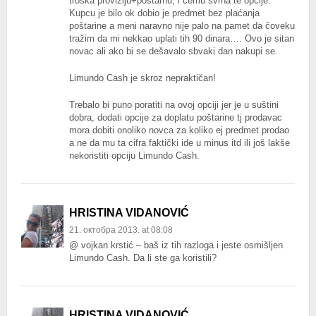
troška proviziju+poštarnu, i čemu svrha te opcije.
Kupcu je bilo ok dobio je predmet bez plaćanja
poštarine a meni naravno nije palo na pamet da čoveku
tražim da mi nekkao uplati tih 90 dinara…. Ovo je sitan
novac ali ako bi se dešavalo sbvaki dan nakupi se.
Limundo Cash je skroz nepraktičan!
Trebalo bi puno poratiti na ovoj opciji jer je u suštini
dobra, dodati opcije za doplatu poštarine tj prodavac
mora dobiti onoliko novca za koliko ej predmet prodao
a ne da mu ta cifra faktički ide u minus itd ili još lakše
nekoristiti opciju Limundo Cash.
HRISTINA VIDANOVIĆ
21. октобра 2013. at 08:08
@ vojkan krstić – baš iz tih razloga i jeste osmišljen
Limundo Cash. Da li ste ga koristili?
HRISTINA VIDANOVIĆ