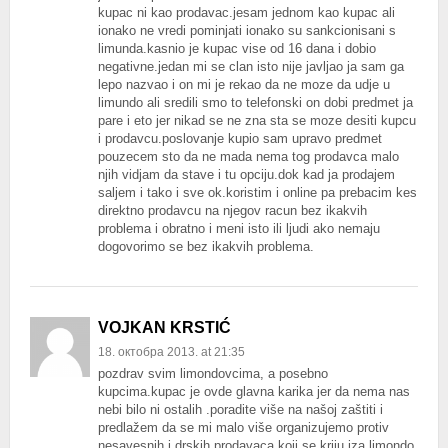
kupac ni kao prodavac.jesam jednom kao kupac ali
ionako ne vredi pominjati ionako su sankcionisani s
limunda.kasnio je kupac vise od 16 dana i dobio
negativne.jedan mi se clan isto nije javljao ja sam ga
lepo nazvao i on mi je rekao da ne moze da udje u
limundo ali sredili smo to telefonski on dobi predmet ja
pare i eto jer nikad se ne zna sta se moze desiti kupcu
i prodavcu.poslovanje kupio sam upravo predmet
pouzecem sto da ne mada nema tog prodavca malo
njih vidjam da stave i tu opciju.dok kad ja prodajem
saljem i tako i sve ok.koristim i online pa prebacim kes
direktno prodavcu na njegov racun bez ikakvih
problema i obratno i meni isto ili ljudi ako nemaju
dogovorimo se bez ikakvih problema.
VOJKAN KRSTIĆ
18. октобра 2013. at 21:35
pozdrav svim limondovcima, a posebno
kupcima.kupac je ovde glavna karika jer da nema nas
nebi bilo ni ostalih .poradite više na našoj zaštiti i
predlažem da se mi malo više organizujemo protiv
nesavesnih i drskih prodavaca koji se kriju iza limondo