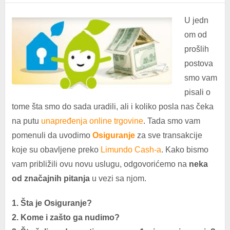
U jedn
om od
prošlih
postova
smo vam
pisali o
tome šta smo do sada uradili, ali i koliko posla nas čeka
na putu
unapređenja online trgovine
. Tada smo vam
pomenuli da uvodimo
Osiguranje
za sve transakcije
koje su obavljene preko
Limundo Cash-a
. Kako bismo
vam približili ovu novu uslugu, odgovorićemo na
neka
od značajnih pitanja
u vezi sa njom.
1. Šta je Osiguranje?
2. Kome i zašto ga nudimo?