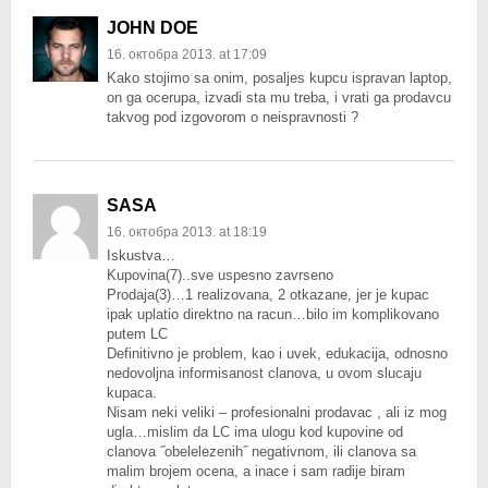
JOHN DOE
16. октобра 2013. at 17:09
Kako stojimo sa onim, posaljes kupcu ispravan laptop,
on ga ocerupa, izvadi sta mu treba, i vrati ga prodavcu
takvog pod izgovorom o neispravnosti ?
SASA
16. октобра 2013. at 18:19
Iskustva…
Kupovina(7)..sve uspesno zavrseno
Prodaja(3)…1 realizovana, 2 otkazane, jer je kupac
ipak uplatio direktno na racun…bilo im komplikovano
putem LC
Definitivno je problem, kao i uvek, edukacija, odnosno
nedovoljna informisanost clanova, u ovom slucaju
kupaca.
Nisam neki veliki – profesionalni prodavac , ali iz mog
ugla…mislim da LC ima ulogu kod kupovine od
clanova ˝obelelezenih˝ negativnom, ili clanova sa
malim brojem ocena, a inace i sam radije biram