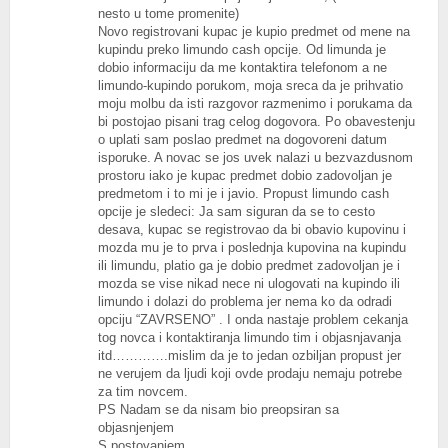
nesto u tome promenite)
Novo registrovani kupac je kupio predmet od mene na
kupindu preko limundo cash opcije. Od limunda je
dobio informaciju da me kontaktira telefonom a ne
limundo-kupindo porukom, moja sreca da je prihvatio
moju molbu da isti razgovor razmenimo i porukama da
bi postojao pisani trag celog dogovora. Po obavestenju
o uplati sam poslao predmet na dogovoreni datum
isporuke. A novac se jos uvek nalazi u bezvazdusnom
prostoru iako je kupac predmet dobio zadovoljan je
predmetom i to mi je i javio. Propust limundo cash
opcije je sledeci: Ja sam siguran da se to cesto
desava, kupac se registrovao da bi obavio kupovinu i
mozda mu je to prva i poslednja kupovina na kupindu
ili limundu, platio ga je dobio predmet zadovoljan je i
mozda se vise nikad nece ni ulogovati na kupindo ili
limundo i dolazi do problema jer nema ko da odradi
opciju “ZAVRSENO” . I onda nastaje problem cekanja
tog novca i kontaktiranja limundo tim i objasnjavanja
itd………….mislim da je to jedan ozbiljan propust jer
ne verujem da ljudi koji ovde prodaju nemaju potrebe
za tim novcem.
PS Nadam se da nisam bio preopsiran sa
objasnjenjem
S postovanjem