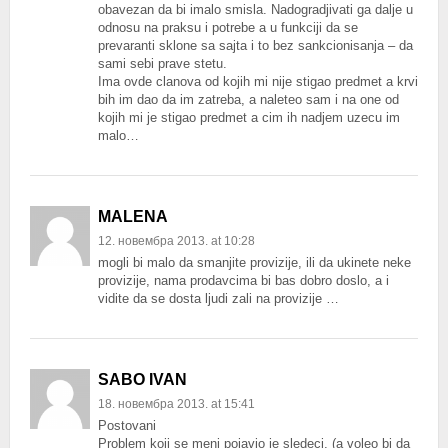
obavezan da bi imalo smisla. Nadogradjivati ga dalje u
odnosu na praksu i potrebe a u funkciji da se
prevaranti sklone sa sajta i to bez sankcionisanja – da
sami sebi prave stetu.
Ima ovde clanova od kojih mi nije stigao predmet a krvi
bih im dao da im zatreba, a naleteo sam i na one od
kojih mi je stigao predmet a cim ih nadjem uzecu im
malo…
MALENA
12. новембра 2013. at 10:28
mogli bi malo da smanjite provizije, ili da ukinete neke
provizije, nama prodavcima bi bas dobro doslo, a i
vidite da se dosta ljudi zali na provizije …
SABO IVAN
18. новембра 2013. at 15:41
Postovani
Problem koji se meni pojavio je sledeci, (a voleo bi da