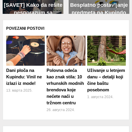
[SAVET] Kako da rešite
Besplatno postavljanje
nesporazum sa
predmeta na Kupindo
prodavcem
[VIDEO]
POVEZANI POSTOVI
Dani ploča na
Polovna odeća
Uživanje u letnjem
Kupindu: Vinil ne
kao znak stila: 10
danu – detalji koji
izlazi iz mode!
vrhunskih modnih
čine baštu
brendova koje
posebnom
13. марта 2025.
nećete naći u
1. августа 2024.
tržnom centru
26. августа 2024.