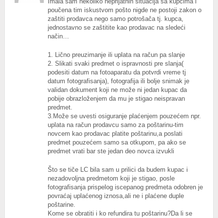
Imala sam nekoliko neprijatnih situacija sa kupcima i
poučena tim iskustvom pošto nigde ne postoji zakon o
zaštiti prodavca nego samo potrošača tj. kupca,
jednostavno se zaštitite kao prodavac na sledeći
način…
1. Lično preuzimanje ili uplata na račun pa slanje
2. Slikati svaki predmet o ispravnosti pre slanja(
podesiti datum na fotoaparatu da potvrdi vreme tj
datum fotografisanja), fotografija ili bolje snimak je
validan dokument koji ne može ni jedan kupac da
pobije obrazloženjem da mu je stigao neispravan
predmet.
3.Može se uvesti osiguranje plaćenjem pouzećem npr.
uplata na račun prodavcu samo za poštarinu-tim
novcem kao prodavac platite poštarinu,a poslati
predmet pouzećem samo sa otkupom, pa ako se
predmet vrati bar ste jedan deo novca izvukli
Što se tiče LC bila sam u prilici da budem kupac i
nezadovoljna predmetom koji je stigao, posle
fotografisanja prispelog iscepanog predmeta odobren je
povraćaj uplaćenog iznosa,ali ne i plaćene duple
poštarine.
Kome se obratiti i ko refundira tu poštarinu?Da li se