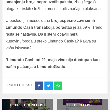
smanjenju broja nepreuzetih paketa
, zbog čega će
uloga kurirskih službi u procesu biti značajno olakšana.
U poslednjih mesec dana
broj uspešno završenih
Limundo Cash transakcija porastao
je
za 69%. Trend
rasta se nastavlja. Da li ste vi obavili neku
kupovinu/prodaju preko Limundo Cash-a? Kakva su
vaša iskustva?
*Limundo Cash od 21. maja više nije dostupan kao
način plaćanja u LimundoGradu.
PODELI TEKST
Share
Share
Share
on
on
on
Facebook
Twitter
Whatsapp
PRETHODNI POST
SLEDEĆI POST