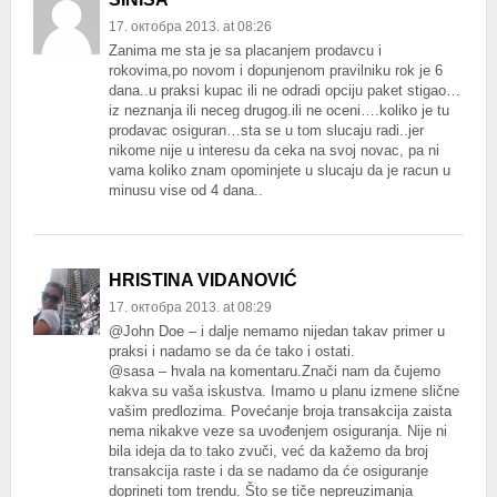
17. октобра 2013. at 08:26
Zanima me sta je sa placanjem prodavcu i
rokovima,po novom i dopunjenom pravilniku rok je 6
dana..u praksi kupac ili ne odradi opciju paket stigao…
iz neznanja ili neceg drugog.ili ne oceni….koliko je tu
prodavac osiguran…sta se u tom slucaju radi..jer
nikome nije u interesu da ceka na svoj novac, pa ni
vama koliko znam opominjete u slucaju da je racun u
minusu vise od 4 dana..
HRISTINA VIDANOVIĆ
17. октобра 2013. at 08:29
@John Doe – i dalje nemamo nijedan takav primer u
praksi i nadamo se da će tako i ostati.
@sasa – hvala na komentaru.Znači nam da čujemo
kakva su vaša iskustva. Imamo u planu izmene slične
vašim predlozima. Povećanje broja transakcija zaista
nema nikakve veze sa uvođenjem osiguranja. Nije ni
bila ideja da to tako zvuči, već da kažemo da broj
transakcija raste i da se nadamo da će osiguranje
doprineti tom trendu. Što se tiče nepreuzimanja