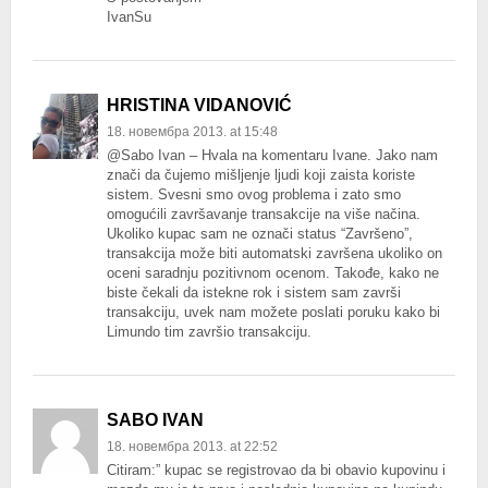
IvanSu
HRISTINA VIDANOVIĆ
18. новембра 2013. at 15:48
@Sabo Ivan – Hvala na komentaru Ivane. Jako nam
znači da čujemo mišljenje ljudi koji zaista koriste
sistem. Svesni smo ovog problema i zato smo
omogućili završavanje transakcije na više načina.
Ukoliko kupac sam ne označi status “Završeno”,
transakcija može biti automatski završena ukoliko on
oceni saradnju pozitivnom ocenom. Takođe, kako ne
biste čekali da istekne rok i sistem sam završi
transakciju, uvek nam možete poslati poruku kako bi
Limundo tim završio transakciju.
SABO IVAN
18. новембра 2013. at 22:52
Citiram:” kupac se registrovao da bi obavio kupovinu i