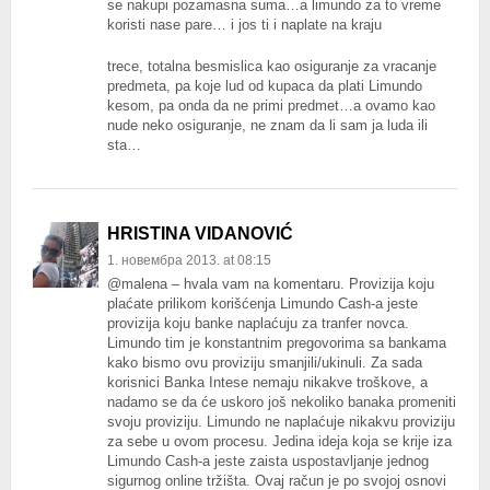
se nakupi pozamasna suma…a limundo za to vreme
koristi nase pare… i jos ti i naplate na kraju
trece, totalna besmislica kao osiguranje za vracanje
predmeta, pa koje lud od kupaca da plati Limundo
kesom, pa onda da ne primi predmet…a ovamo kao
nude neko osiguranje, ne znam da li sam ja luda ili
sta…
HRISTINA VIDANOVIĆ
1. новембра 2013. at 08:15
@malena – hvala vam na komentaru. Provizija koju
plaćate prilikom korišćenja Limundo Cash-a jeste
provizija koju banke naplaćuju za tranfer novca.
Limundo tim je konstantnim pregovorima sa bankama
kako bismo ovu proviziju smanjili/ukinuli. Za sada
korisnici Banka Intese nemaju nikakve troškove, a
nadamo se da će uskoro još nekoliko banaka promeniti
svoju proviziju. Limundo ne naplaćuje nikakvu proviziju
za sebe u ovom procesu. Jedina ideja koja se krije iza
Limundo Cash-a jeste zaista uspostavljanje jednog
sigurnog online tržišta. Ovaj račun je po svojoj osnovi