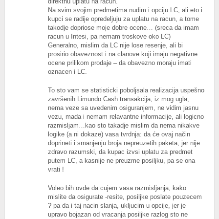
direktnu uplatu na racun.
Na svim svojim predmetima nudim i opciju LC, ali eto i
kupci se radije opredeljuju za uplatu na racun, a tome
takodje dopriose moje dobre ocene… (sreca da imam
racun u Intesi, pa nemam troskove oko LC)
Generalno, mislim da LC nije lose resenje, ali bi
prosirio obaveznost i na clanove koji imaju negativne
ocene prilikom prodaje – da obavezno moraju imati
oznacen i LC.
To sto vam se statisticki poboljsala realizacija uspešno
završenih Limundo Cash transakcija, iz mog ugla,
nema veze sa uvedenim osiguranjem, ne vidim jasnu
vezu, mada i nemam relavantne informacije, ali logicno
razmisljam…kao sto takadje mislim da nema nikakve
logike (a ni dokaze) vasa tvrdnja: da će ovaj način
doprineti i smanjenju broja nepreuzetih paketa, jer nije
zdravo razumski, da kupac izvsi uplatu za predmet
putem LC, a kasnije ne preuzme posiljku, pa se ona
vrati !
Voleo bih ovde da cujem vasa razmisljanja, kako
mislite da osigurate -resite, posiljke poslate pouzecem
? pa da i taj nacin slanja, ukljucim u opcije, jer je
upravo bojazan od vracanja posiljke razlog sto ne