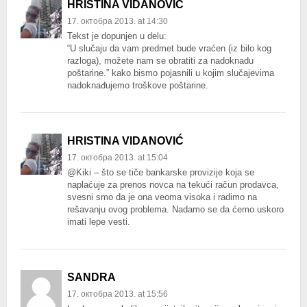
HRISTINA VIDANOVIĆ
17. октобра 2013. at 14:30
Tekst je dopunjen u delu:
“U slučaju da vam predmet bude vraćen (iz bilo kog
razloga), možete nam se obratiti za nadoknadu
poštarine.” kako bismo pojasnili u kojim slučajevima
nadoknađujemo troškove poštarine.
HRISTINA VIDANOVIĆ
17. октобра 2013. at 15:04
@Kiki – što se tiče bankarske provizije koja se
naplaćuje za prenos novca na tekući račun prodavca,
svesni smo da je ona veoma visoka i radimo na
rešavanju ovog problema. Nadamo se da ćemo uskoro
imati lepe vesti.
SANDRA
17. октобра 2013. at 15:56