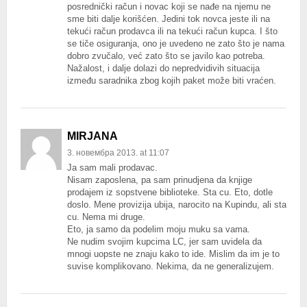
posrednički račun i novac koji se nađe na njemu ne
sme biti dalje korišćen. Jedini tok novca jeste ili na
tekući račun prodavca ili na tekući račun kupca. I što
se tiče osiguranja, ono je uvedeno ne zato što je nama
dobro zvučalo, već zato što se javilo kao potreba.
Nažalost, i dalje dolazi do nepredvidivih situacija
između saradnika zbog kojih paket može biti vraćen.
MIRJANA
3. новембра 2013. at 11:07
Ja sam mali prodavac.
Nisam zaposlena, pa sam prinudjena da knjige
prodajem iz sopstvene biblioteke. Sta cu. Eto, dotle
doslo. Mene provizija ubija, narocito na Kupindu, ali sta
cu. Nema mi druge.
Eto, ja samo da podelim moju muku sa vama.
Ne nudim svojim kupcima LC, jer sam uvidela da
mnogi uopste ne znaju kako to ide. Mislim da im je to
suvise komplikovano. Nekima, da ne generalizujem.