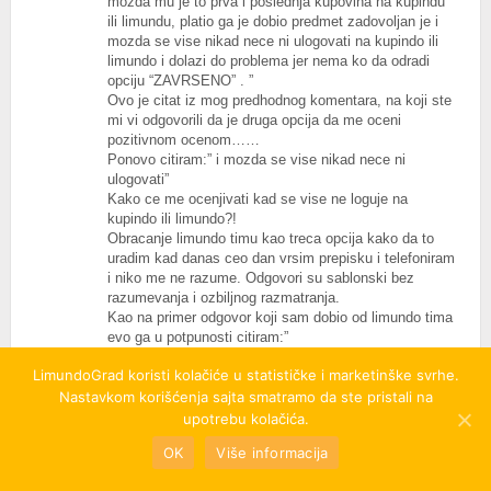
mozda mu je to prva i poslednja kupovina na kupindu
ili limundu, platio ga je dobio predmet zadovoljan je i
mozda se vise nikad nece ni ulogovati na kupindo ili
limundo i dolazi do problema jer nema ko da odradi
opciju “ZAVRSENO” . ”
Ovo je citat iz mog predhodnog komentara, na koji ste
mi vi odgovorili da je druga opcija da me oceni
pozitivnom ocenom……
Ponovo citiram:” i mozda se vise nikad nece ni
ulogovati”
Kako ce me ocenjivati kad se vise ne loguje na
kupindo ili limundo?!
Obracanje limundo timu kao treca opcija kako da to
uradim kad danas ceo dan vrsim prepisku i telefoniram
i niko me ne razume. Odgovori su sablonski bez
razumevanja i ozbiljnog razmatranja.
Kao na primer odgovor koji sam dobio od limundo tima
evo ga u potpunosti citiram:”
Zdravo Ivane,
LimundoGrad koristi kolačiće u statističke i marketinške svrhe.
Nastavkom korišćenja sajta smatramo da ste pristali na
kada kupac dobije predmet, menja opciju u Završeno.
upotrebu kolačića.
U trenutku izmene opcije u Završeno, novac se
OK
Više informacija
prosleđuje
na Vaš tekući račun koji je unet prilikom postavljanja