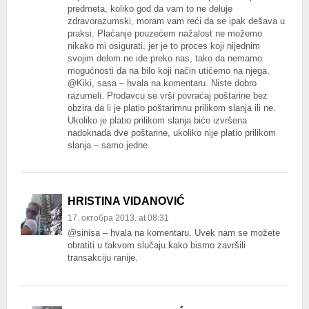
predmeta, koliko god da vam to ne deluje
zdravorazumski, moram vam reći da se ipak dešava u
praksi. Plaćanje pouzećem nažalost ne možemo
nikako mi osigurati, jer je to proces koji nijednim
svojim delom ne ide preko nas, tako da nemamo
mogućnosti da na bilo koji način utičemo na njega.
@Kiki, sasa – hvala na komentaru. Niste dobro
razumeli. Prodavcu se vrši povraćaj poštarine bez
obzira da li je platio poštarimnu prilikom slanja ili ne.
Ukoliko je platio prilikom slanja biće izvršena
nadoknada dve poštarine, ukoliko nije platio prilikom
slanja – samo jedne.
HRISTINA VIDANOVIĆ
17. октобра 2013. at 08:31
@sinisa – hvala na komentaru. Uvek nam se možete
obratiti u takvom slučaju kako bismo završili
transakciju ranije.