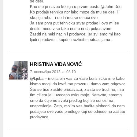
se desi.
Kao sto je naveo koelga u prvom postu @John Doe
Ko prodaje tehniku npr lako moze da mu se desi ili
skuplju robu.. i onda mu se smuci sve.
Ja sam prvu put tehnicku stvar prodao i ovo mi se
desilo, necu vise tako nesto ni da pokusavam.
Zastiti na neki nacin i prodavce, jer svi smo mi kao
ljudi i prodavci i kupci u razlicitim situacijama.
HRISTINA VIDANOVIĆ
7. новембра 2013. at 08:10
@Ljuba – molila bih vas za vaše korisničko ime kako
bismo mogli da izvršimo proveru i damo vam odgovor.
Što se tiče zaštite prodavaca, zaista se trudimo, i sa
tim ciljem je i uvedeno osiguranje. Naravno, spremni
smo da čujemo svaki predlog koji se odnosi na
unapređenje. Zato, molim vas budite slobodni da nam
pošaljete sve vaše predloge koji se odnose na zaštitu
prodavaca.