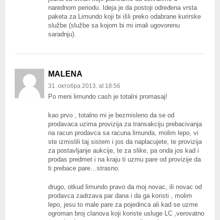
narednom periodu. Ideja je da postoji određena vrsta
paketa za Limundo koji bi išli preko odabrane kurirske
službe (službe sa kojom bi mi imali ugovorenu
saradnju).
MALENA
31. октобра 2013. at 18:56
Po meni limundo cash je totalni promasaj!
kao prvo , totalno mi je bezmisleno da se od
prodavaca uzima provizija za transakciju prebacivanja
na racun prodavca sa racuna limunda, molim lepo, vi
ste izmislili taj sistem i jos da naplacujete, te provizija
za postavljanje aukcije, te za slike, pa onda jos kad i
prodas predmet i na kraju ti uzmu pare od provizije da
ti prebace pare…strasno.
drugo, otkud limundo pravo da moj novac, ili novac od
prodavca zadrzava par dana i da ga koristi , molim
lepo, jesu to male pare za pojedinca ali kad se uzme
ogroman broj clanova koji koriste usluge LC ,verovatno