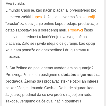
Evo i zašto.
Limundo Cash je, kao način plaćanja, prvenstveno bio
usmeren zaštiti
kupca
. U želji da stvorimo što
sigurniji
“prostor” za obavljanje online kupoprodaje, prodavac je
ostao zapostavljen u određenoj meri.
Prodavci
često
nisu videli prednost u korišćenju ovakvog načina
plaćanja. Zato se i javila ideja o osiguranju, kao opciji
koja nam pomaže da obezbedimo i drugu stranu u
procesu.
3. Šta želimo da postignemo uvođenjem osiguranja?
Pre svega želimo da postignemo
dodatnu sigurnost za
prodavca
. Želimo da i prodavac stekne ozbiljan interes
za korišćenje Limundo Cash-a. Da bude siguran kada
šalje svoj predmet da će sve proći u najboljem redu.
Takođe, verujemo da će ovaj način doprineti i