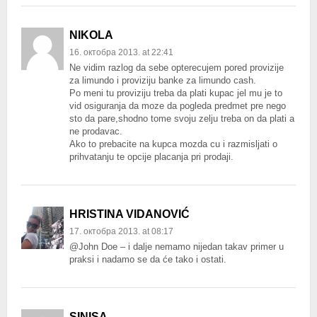
NIKOLA
16. октобра 2013. at 22:41
Ne vidim razlog da sebe opterecujem pored provizije
za limundo i proviziju banke za limundo cash.
Po meni tu proviziju treba da plati kupac jel mu je to
vid osiguranja da moze da pogleda predmet pre nego
sto da pare,shodno tome svoju zelju treba on da plati a
ne prodavac.
Ako to prebacite na kupca mozda cu i razmisljati o
prihvatanju te opcije placanja pri prodaji.
HRISTINA VIDANOVIĆ
17. октобра 2013. at 08:17
@John Doe – i dalje nemamo nijedan takav primer u
praksi i nadamo se da će tako i ostati.
SINISA