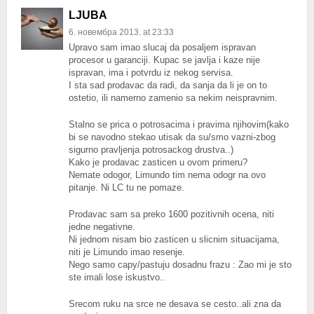
LJUBA
6. новембра 2013. at 23:33
Upravo sam imao slucaj da posaljem ispravan
procesor u garanciji. Kupac se javlja i kaze nije
ispravan, ima i potvrdu iz nekog servisa.
I sta sad prodavac da radi, da sanja da li je on to
ostetio, ili namerno zamenio sa nekim neispravnim.
Stalno se prica o potrosacima i pravima njihovim(kako
bi se navodno stekao utisak da su/smo vazni-zbog
sigurno pravljenja potrosackog drustva..)
Kako je prodavac zasticen u ovom primeru?
Nemate odogor, Limundo tim nema odogr na ovo
pitanje. Ni LC tu ne pomaze.
Prodavac sam sa preko 1600 pozitivnih ocena, niti
jedne negativne.
Ni jednom nisam bio zasticen u slicnim situacijama,
niti je Limundo imao resenje.
Nego samo capy/pastuju dosadnu frazu : Zao mi je sto
ste imali lose iskustvo..
Srecom ruku na srce ne desava se cesto..ali zna da