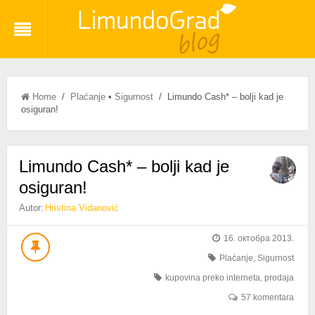
Home
/
Plaćanje
•
Sigurnost
/ Limundo Cash* – bolji kad je
osiguran!
Limundo Cash* – bolji kad je
osiguran!
Autor:
Hristina Vidanović
16. октобра 2013.
Plaćanje
,
Sigurnost
kupovina preko interneta
,
prodaja
57 komentara