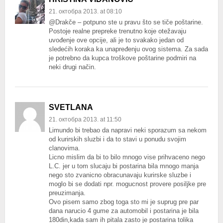
21. октобра 2013. at 08:10
@Drakče – potpuno ste u pravu što se tiče poštarine.
Postoje realne prepreke trenutno koje otežavaju
uvođenje ove opcije, ali je to svakako jedan od
sledećih koraka ka unapređenju ovog sistema. Za sada
je potrebno da kupca troškove poštarine podmiri na
neki drugi način.
SVETLANA
21. октобра 2013. at 11:50
Limundo bi trebao da napravi neki sporazum sa nekom
od kurirskih sluzbi i da to stavi u ponudu svojim
clanovima.
Licno mislim da bi to bilo mnogo vise prihvaceno nego
L.C. jer u tom slucaju bi postarina bila mnogo manja
nego sto zvanicno obracunavaju kurirske sluzbe i
moglo bi se dodati npr. mogucnost provere posiljke pre
preuzimanja.
Ovo pisem samo zbog toga sto mi je suprug pre par
dana narucio 4 gume za automobil i postarina je bila
180din,kada sam ih pitala zasto je postarina tolika