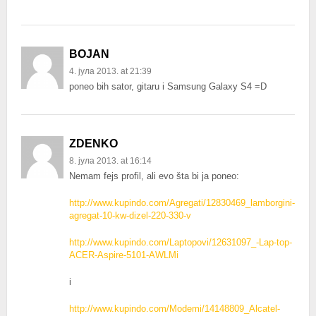
BOJAN
4. јула 2013. at 21:39
poneo bih sator, gitaru i Samsung Galaxy S4 =D
ZDENKO
8. јула 2013. at 16:14
Nemam fejs profil, ali evo šta bi ja poneo:
http://www.kupindo.com/Agregati/12830469_lamborgini-
agregat-10-kw-dizel-220-330-v
http://www.kupindo.com/Laptopovi/12631097_-Lap-top-
ACER-Aspire-5101-AWLMi
i
http://www.kupindo.com/Modemi/14148809_Alcatel-