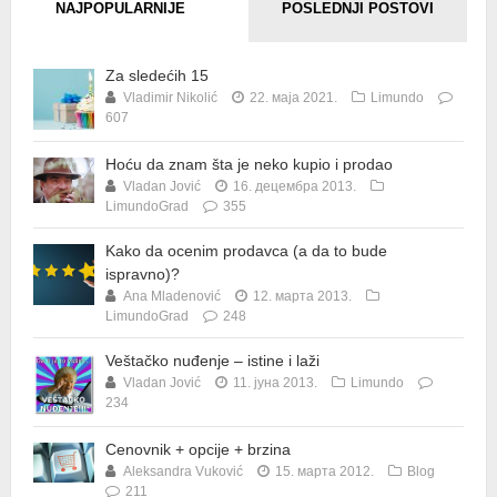
NAJPOPULARNIJE
POSLEDNJI POSTOVI
Za sledećih 15
Vladimir Nikolić
22. маја 2021.
Limundo
607
Hoću da znam šta je neko kupio i prodao
Vladan Jović
16. децембра 2013.
LimundoGrad
355
Kako da ocenim prodavca (a da to bude
ispravno)?
Ana Mladenović
12. марта 2013.
LimundoGrad
248
Veštačko nuđenje – istine i laži
Vladan Jović
11. јуна 2013.
Limundo
234
Cenovnik + opcije + brzina
Aleksandra Vuković
15. марта 2012.
Blog
211