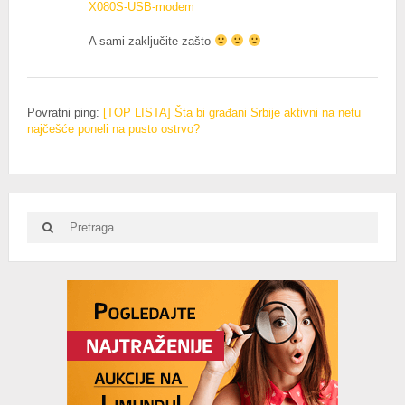
X080S-USB-modem
A sami zaključite zašto
Povratni ping:
[TOP LISTA] Šta bi građani Srbije aktivni na netu
najčešće poneli na pusto ostrvo?
Search
Search
for:
Advertisement