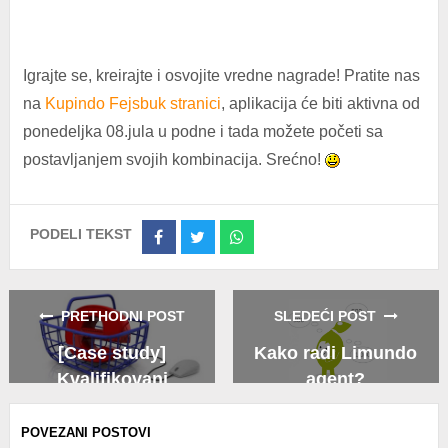
Igrajte se, kreirajte i osvojite vredne nagrade! Pratite nas
na
Kupindo Fejsbuk stranici
, aplikacija će biti aktivna od
ponedeljka 08.jula u podne i tada možete početi sa
postavljanjem svojih kombinacija. Srećno!
PODELI TEKST
Share
Share
Share
on
on
on
Facebook
Twitter
Whatsapp
PRETHODNI POST
SLEDEĆI POST
[Case study]
Kako radi Limundo
Kvalifikovani
agent?
elektronski sertifikat
POVEZANI POSTOVI