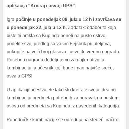
aplikacija “Kreiraj i osvoji GPS”
.
Igra
počinje u ponedeljak 08. jula u 12 h i završava se
u ponedeljak 22. jula u 12 h
. Zadatak: odaberite koja
biste tri artikla sa Kupinda poneli na pusto ostrvo,
podelite svoj predlog sa vašim Fejsbuk prijateljima,
prikupite najveći broj glasova i osvojite vrednu nagradu.
Posebnu nagradu dodeljujemo za najkreativniju
kombinaciju, a učesnik koji bude imao najviše sreće,
osvaja GPS!
U aplikaciji učestvujete tako što kreirate svoju idealnu
kombinaciju predmeta potrebnih za boravak na pustom
ostrvu od predmeta sa Kupinda iz navedenih kategorija.
Pobedničke kombinacije se određuju na sledeći način: