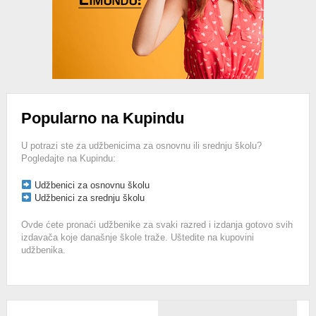
Popularno na Kupindu
U potrazi ste za udžbenicima za osnovnu ili srednju školu?
Pogledajte na Kupindu:
Udžbenici za osnovnu školu
Udžbenici za srednju školu
Ovde ćete pronaći udžbenike za svaki razred i izdanja gotovo svih
izdavača koje današnje škole traže. Uštedite na kupovini
udžbenika.