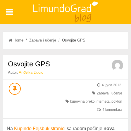
Home
/
Zabava i učenje
/ Osvojite GPS
Osvojite GPS
Autor:
Anđelka Ducić
4. јула 2013.
Zabava i učenje
kupovina preko interneta
,
poklon
4 komentara
Na
Kupindo Fejsbuk stranici
sa radom počinje
nova