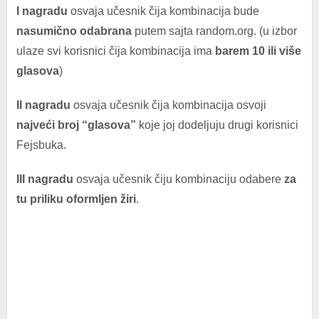
I nagradu
osvaja učesnik čija kombinacija bude
nasumično odabrana
putem sajta random.org. (u izbor
ulaze svi korisnici čija kombinacija ima
barem 10 ili više
glasova
)
II nagradu
osvaja učesnik čija kombinacija osvoji
najveći broj “glasova”
koje joj dodeljuju drugi korisnici
Fejsbuka.
III nagradu
osvaja učesnik čiju kombinaciju odabere
za
tu priliku oformljen žiri
.