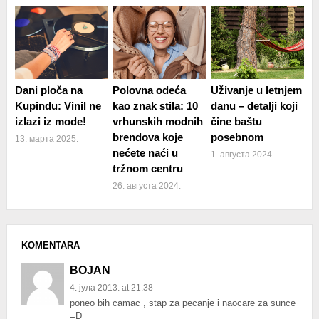
Dani ploča na
Polovna odeća
Uživanje u letnjem
Kupindu: Vinil ne
kao znak stila: 10
danu – detalji koji
izlazi iz mode!
vrhunskih modnih
čine baštu
brendova koje
posebnom
13. марта 2025.
nećete naći u
1. августа 2024.
tržnom centru
26. августа 2024.
KOMENTARA
BOJAN
4. јула 2013. at 21:38
poneo bih camac , stap za pecanje i naocare za sunce
=D