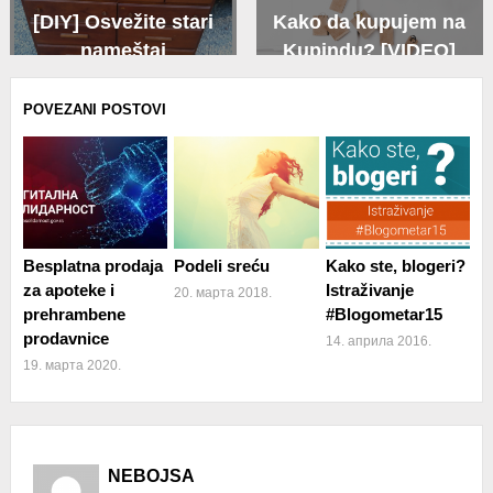
[DIY] Osvežite stari
Kako da kupujem na
nameštaj
Kupindu? [VIDEO]
POVEZANI POSTOVI
Besplatna prodaja
Podeli sreću
Kako ste, blogeri?
za apoteke i
Istraživanje
20. марта 2018.
prehrambene
#Blogometar15
prodavnice
14. априла 2016.
19. марта 2020.
NEBOJSA