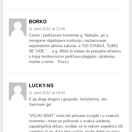
BORKO
11. јула 2013. at 12:46
Cenim i podržavam komentar g. Nebojše, jer u
mnogome objašnjava konfuziju i razbacivanje
nepotrebnim aktima zakona, a “OD STABLA, ŠUMU
NE VIDE “… a g. Miloš bi trebao da preispita rečenicu
u kojoj tendenciozno podržava plagijate i pirateriiju…
mislite o tome… Pozzz
LUCKY-NS
11. јула 2013. at 18:41
E pa dragi drugovi i gospodo, hoće/te/mo, eto
Vam/nam ga!
“VELIKI BRAT” mora biti prisutan svugde i u svakom
momentu i mora se poštovati u svakoj uređenoj
zapadnjačkoj državi, sviđalo se to nekom pojedincu i/ili
zajednici ili ne. A ko tera uzočin, može dobiti po nosu