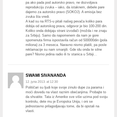
pa ako pada pod autorsko pravo, ne dozvoljava
reprodukciju zvuka – iako, da istaknem, debele pare
dajemo za autorsko pravo (SOKOJ). A emisija bez
zvuka šta vredi.
A kad su na RTS-u pitali našeg pevača koliko para
dobija od autorskog prava, odgovor je bio 100-200 din.
Koliko onda dobijaju strani izvođači (možda i ne znaju
za Srbiju). Samo da napomenem da nam je gore
spomenuta firma ispostavila račun od 500000din (pola
miliona) za 3 meseca. Naravno nismo platili, pa posle
reklamacije su nam smanjili. Gde idu onda te silne
pare? Nismo jedina radio ili tv stanica u Srbiji…
SWAMI SIVANANDA
12. јула 2013. at 12:30
Političari su ljudi koje svoje zinulo dupe za parama i
moći dovedu na vlast raznim obećanjima. Probajte to
da shvatite. Tata iz Amerike sve više uzima pod svoju
kontrolu, dete mu je Evropska Unija, i oni se
jednostavno prilagodjavaju tome, da bi opstali na
vlasti.