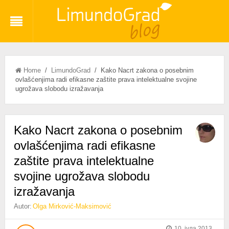
Home
/
LimundoGrad
/ Kako Nacrt zakona o posebnim
ovlašćenjima radi efikasne zaštite prava intelektualne svojine
ugrožava slobodu izražavanja
Kako Nacrt zakona o posebnim
ovlašćenjima radi efikasne
zaštite prava intelektualne
svojine ugrožava slobodu
izražavanja
Autor:
Olga Mirković-Maksimović
10. јула 2013.