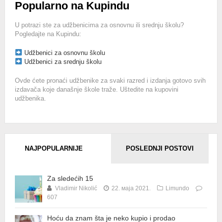
Popularno na Kupindu
U potrazi ste za udžbenicima za osnovnu ili srednju školu?
Pogledajte na Kupindu:
Udžbenici za osnovnu školu
Udžbenici za srednju školu
Ovde ćete pronaći udžbenike za svaki razred i izdanja gotovo svih
izdavača koje današnje škole traže. Uštedite na kupovini
udžbenika.
NAJPOPULARNIJE
POSLEDNJI POSTOVI
Za sledećih 15
Vladimir Nikolić
22. маја 2021.
Limundo
607
Hoću da znam šta je neko kupio i prodao