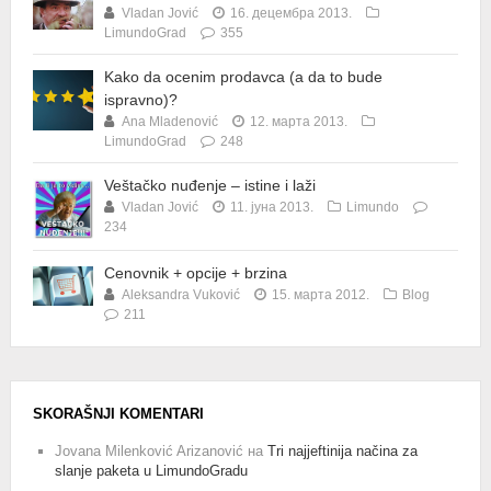
Vladan Jović
16. децембра 2013.
LimundoGrad
355
Kako da ocenim prodavca (a da to bude
ispravno)?
Ana Mladenović
12. марта 2013.
LimundoGrad
248
Veštačko nuđenje – istine i laži
Vladan Jović
11. јуна 2013.
Limundo
234
Cenovnik + opcije + brzina
Aleksandra Vuković
15. марта 2012.
Blog
211
SKORAŠNJI KOMENTARI
Jovana Milenković Arizanović
на
Tri najjeftinija načina za
slanje paketa u LimundoGradu