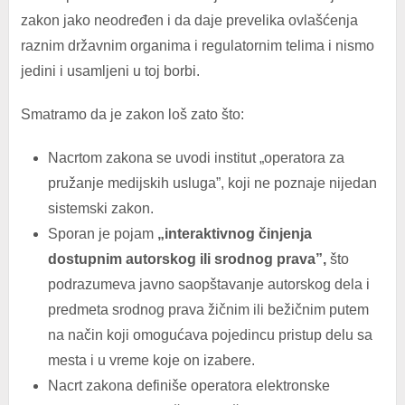
zakon jako neodređen i da daje prevelika ovlašćenja
raznim državnim organima i regulatornim telima i nismo
jedini i usamljeni u toj borbi.
Smatramo da je zakon loš zato što:
Nacrtom zakona se uvodi institut „operatora za
pružanje medijskih usluga”, koji ne poznaje nijedan
sistemski zakon.
Sporan je pojam
„interaktivnog činjenja
dostupnim autorskog ili srodnog prava”,
što
podrazumeva javno saopštavanje autorskog dela i
predmeta srodnog prava žičnim ili bežičnim putem
na način koji omogućava pojedincu pristup delu sa
mesta i u vreme koje on izabere.
Nacrt zakona definiše operatora elektronske