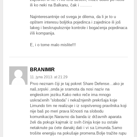
ili ko neki na Balkanu, čak i ………
Najinteresantnije od svega je dilema, da li je to u
opštem interesu boljitka pojedinca i zajednice ili još
lakeg i beskrupuloznije kontrole i bogaćenja pojedinaca
i/ili kompanija.
E, i o tome malo mislite!!!
BRANIMIR
11. јула 2013. at 21:29
Prvo neznam čiji je taj pokret Share Defense…ako je
naš,srpski ,onda je sramota da nosi naziv na
engleskom jeziku.Kako neko reče ima mnogo
uskraćenih “sloboda” i nekažnjenih prekršaja koje
Limundo tim ne realizuje i iz sopstvenog pravilnika koji
nije baš po meri prava ličnosti na slobodu
komunikacije.Naravno da banda iz državnih aparata
želi da pokupi kajmak iz svih činija koje su ostale
netaknute pa ćete danakj dati i vi sa Limunda.Samo
trošite energiju na pokušaje promena.Bolje tražite rupu