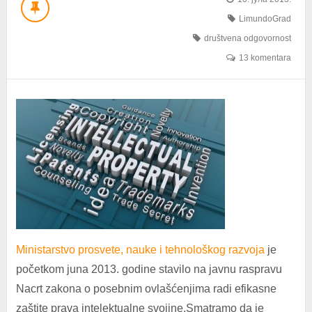
LimundoGrad
društvena odgovornost
13 komentara
Ministarstvo prosvete, nauke i tehnološkog razvoja
je
početkom juna 2013. godine stavilo na javnu raspravu
Nacrt zаkоna о pоsеbnim оvlаšćеnјimа rаdi еfikаsnе
zаštitе prаvа intеlеktuаlnе svojinе.Smatramo da je