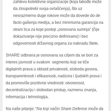
zahtevu kolektivne organizacije (koja takođe može
da zloupotrebi svoja ovlašćenja), što uz
nesrazmerno duge rokove može da dovede do
de
facto
gašenja medija, a bez minimuma garancija na
strani lica za koje postoji „osnovana sumnja” (čije
dokazivanje nije precizno definisano) i bez
odgovornosti državnog organa za naknadu štete.
SHARE odbrana je osnovana sa ciljem da se bori za
interes javnosti u svakom segmentu koji se tiče
digitalnih prava u oblasti privatnosti, sloboda govora,
transparentnosti i efikasnosti, nadzora i ljudskih prava i
da promoviše pozitivne vrednosti: otvorenost,
decentralizaciju i slobodan pristup, razmenu znanja,
informacija i tehnologija.
Na naše pitanje: “
Na koji način Share Defense može da