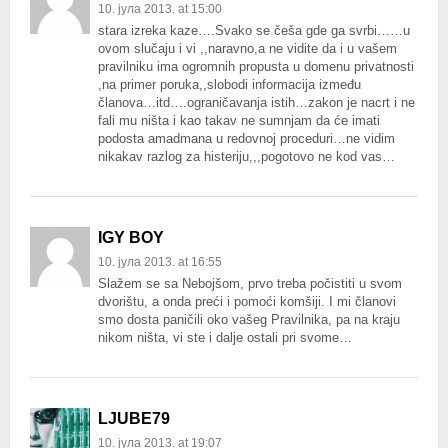
10. јула 2013. at 15:00
stara izreka kaze….Svako se češa gde ga svrbi……u
ovom slučaju i vi ,,naravno,a ne vidite da i u vašem
pravilniku ima ogromnih propusta u domenu privatnosti
,na primer poruka,,slobodi informacija između
članova…itd….ograničavanja istih…zakon je nacrt i ne
fali mu ništa i kao takav ne sumnjam da će imati
podosta amadmana u redovnoj proceduri…ne vidim
nikakav razlog za histeriju,,,pogotovo ne kod vas…
IGY BOY
10. јула 2013. at 16:55
Slažem se sa Nebojšom, prvo treba počistiti u svom
dvorištu, a onda preći i pomoći komšiji. I mi članovi
smo dosta paničili oko vašeg Pravilnika, pa na kraju
nikom ništa, vi ste i dalje ostali pri svome…
LJUBE79
10. јула 2013. at 19:07