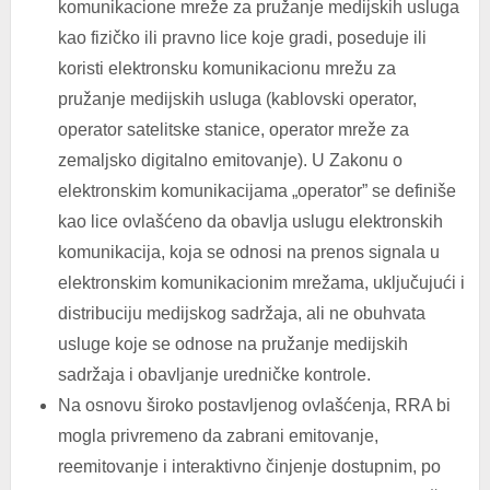
komunikacione mreže za pružanje medijskih usluga
kao fizičko ili pravno lice koje gradi, poseduje ili
koristi elektronsku komunikacionu mrežu za
pružanje medijskih usluga (kablovski operator,
operator satelitske stanice, operator mreže za
zemaljsko digitalno emitovanje). U Zakonu o
elektronskim komunikacijama „operator” se definiše
kao lice ovlašćeno da obavlja uslugu elektronskih
komunikacija, koja se odnosi na prenos signala u
elektronskim komunikacionim mrežama, uključujući i
distribuciju medijskog sadržaja, ali ne obuhvata
usluge koje se odnose na pružanje medijskih
sadržaja i obavljanje uredničke kontrole.
Na osnovu široko postavljenog ovlašćenja, RRA bi
mogla privremeno da zabrani emitovanje,
reemitovanje i interaktivno činjenje dostupnim, po