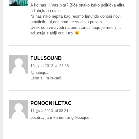
A ko nas ili Vas pita? Biće onako kako politička elita
odluči,kao i uvek…
Ni nas niko nepita kad recimo limundo donosi novi
pravilnik i sl,dali nam se svidjaju previla….
Uvek se sve svodi na ono staru….koje je mocniji…
odlucuje,slabiji cuti i trpi
FULLSOUND
10. јула 2013. at 23:58
@nebojša
Lepo si im rekao!
PONOCNI LETAC
11. јула 2013. at 08:31
pozdravljam komentar g.Nebojse