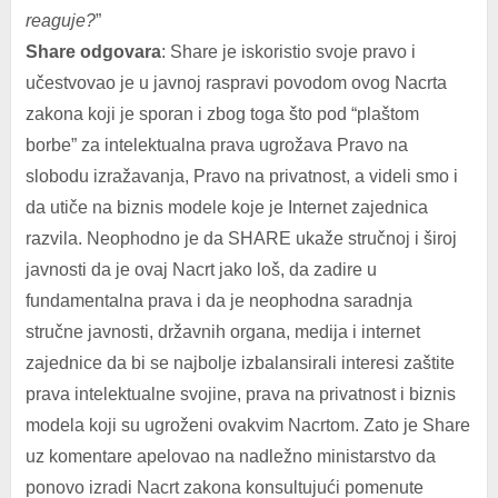
reaguje?
”
Share odgovara
: Share je iskoristio svoje pravo i
učestvovao je u javnoj raspravi povodom ovog Nacrta
zakona koji je sporan i zbog toga što pod “plaštom
borbe” za intelektualna prava ugrožava Pravo na
slobodu izražavanja, Pravo na privatnost, a videli smo i
da utiče na biznis modele koje je Internet zajednica
razvila. Neophodno je da SHARE ukaže stručnoj i široj
javnosti da je ovaj Nacrt jako loš, da zadire u
fundamentalna prava i da je neophodna saradnja
stručne javnosti, državnih organa, medija i internet
zajednice da bi se najbolje izbalansirali interesi zaštite
prava intelektualne svojine, prava na privatnost i biznis
modela koji su ugroženi ovakvim Nacrtom. Zato je Share
uz komentare apelovao na nadležno ministarstvo da
ponovo izradi Nacrt zakona konsultujući pomenute