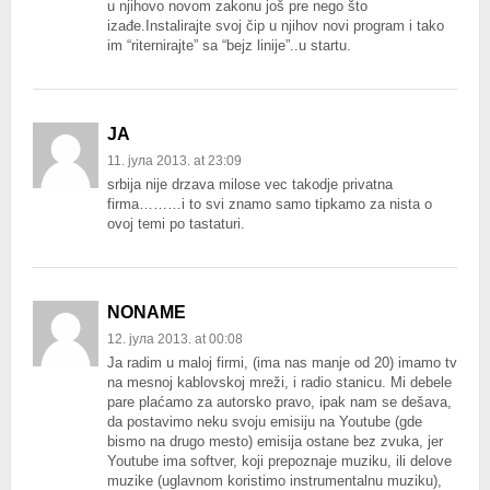
u njihovo novom zakonu još pre nego što
izađe.Instalirajte svoj čip u njihov novi program i tako
im “riternirajte” sa “bejz linije”..u startu.
JA
11. јула 2013. at 23:09
srbija nije drzava milose vec takodje privatna
firma………i to svi znamo samo tipkamo za nista o
ovoj temi po tastaturi.
NONAME
12. јула 2013. at 00:08
Ja radim u maloj firmi, (ima nas manje od 20) imamo tv
na mesnoj kablovskoj mreži, i radio stanicu. Mi debele
pare plaćamo za autorsko pravo, ipak nam se dešava,
da postavimo neku svoju emisiju na Youtube (gde
bismo na drugo mesto) emisija ostane bez zvuka, jer
Youtube ima softver, koji prepoznaje muziku, ili delove
muzike (uglavnom koristimo instrumentalnu muziku),