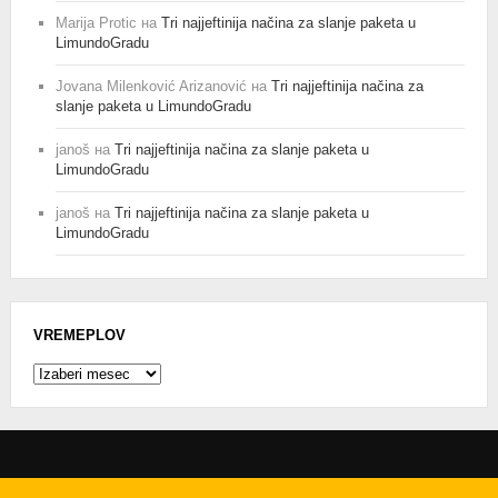
Marija Protic
на
Tri najjeftinija načina za slanje paketa u
LimundoGradu
Jovana Milenković Arizanović
на
Tri najjeftinija načina za
slanje paketa u LimundoGradu
janoš
на
Tri najjeftinija načina za slanje paketa u
LimundoGradu
janoš
на
Tri najjeftinija načina za slanje paketa u
LimundoGradu
VREMEPLOV
Vremeplov