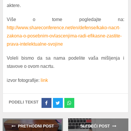
aktere.
Više o tome pogledajte na:
http://www.shareconference.net/en/defense/kako-nacrt-
zakona-o-posebnim-ovlascenjima-radi-efikasne-zastite-
prava-intelektualne-svojine
Voleli bismo da sa nama podelite vaša mišljenja i
stavove o ovom nacrtu.
izvor fotografije:
link
PODELI TEKST
Share
Share
Share
on
on
on
Facebook
Twitter
Whatsapp
PRETHODNI POST
SLEDEĆI POST