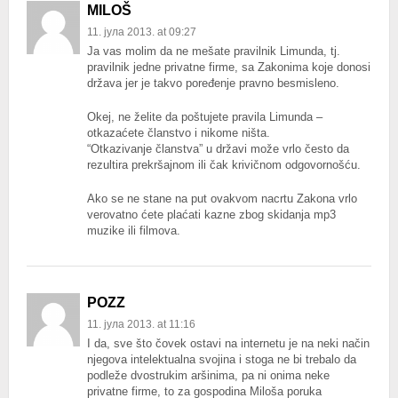
MILOŠ
11. јула 2013. at 09:27
Ja vas molim da ne mešate pravilnik Limunda, tj.
pravilnik jedne privatne firme, sa Zakonima koje donosi
država jer je takvo poređenje pravno besmisleno.
Okej, ne želite da poštujete pravila Limunda –
otkazaćete članstvo i nikome ništa.
“Otkazivanje članstva” u državi može vrlo često da
rezultira prekršajnom ili čak krivičnom odgovornošću.
Ako se ne stane na put ovakvom nacrtu Zakona vrlo
verovatno ćete plaćati kazne zbog skidanja mp3
muzike ili filmova.
POZZ
11. јула 2013. at 11:16
I da, sve što čovek ostavi na internetu je na neki način
njegova intelektualna svojina i stoga ne bi trebalo da
podleže dvostrukim aršinima, pa ni onima neke
privatne firme, to za gospodina Miloša poruka