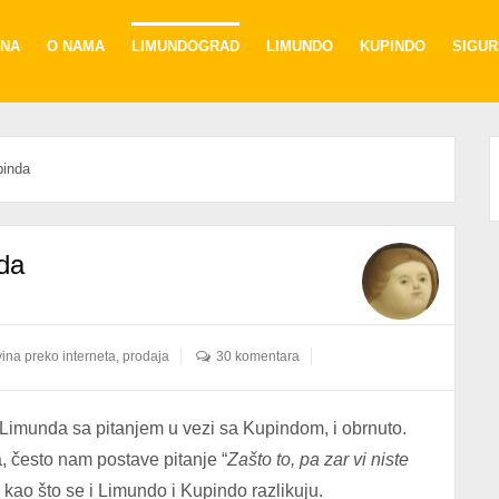
NA
O NAMA
LIMUNDOGRAD
LIMUNDO
KUPINDO
SIGU
pinda
da
ina preko interneta
,
prodaja
30 komentara
 Limunda sa pitanjem u vezi sa Kupindom, i obrnuto.
 često nam postave pitanje “
Zašto to, pa zar vi niste
, kao što se i Limundo i Kupindo razlikuju.