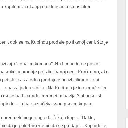
a kupiti bez čekanja i nadmetanja sa ostalim
eni, dok se na Kupindu prodaje po fiksnoj ceni, što je
i nazivaju “cena po komadu”. Na Limundu ne postoji
a aukciju prodaje po izlicitiranoj ceni. Konkretno, ako
 pet stolica zajedno prodajete po izlicitiranoj ceni,
a cena za jednu stolicu. Na Kupindu je to moguće, jer
no da se na Limundu predmet ponavlja 3, 4 puta i sl.
 Kupindu – treba da sačeka svog pravog kupca.
 i predmeti mogu dugo da čekaju kupca. Dakle,
nio da je potrebno vreme da se prodaju – Kupindo je