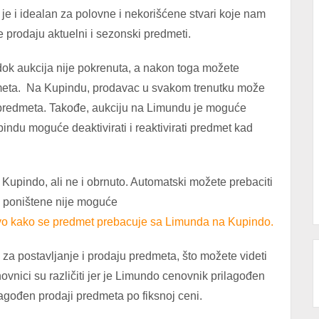
je i idealan za polovne i nekorišćene stvari koje nam
 prodaju aktuelni i sezonski predmeti.
ok aukcija nije pokrenuta, a nakon toga možete
dmeta. Na Kupindu, prodavac u svakom trenutku može
nu predmeta. Takođe, aukciju na Limundu je moguće
ndu moguće deaktivirati i reaktivirati predmet kad
upindo, ali ne i obrnuto. Automatski možete prebaciti
 i poništene nije moguće
vo kako se predmet prebacuje sa Limunda na Kupindo.
u za postavljanje i prodaju predmeta, što možete videti
ovnici su različiti jer je Limundo cenovnik prilagođen
lagođen prodaji predmeta po fiksnoj ceni.