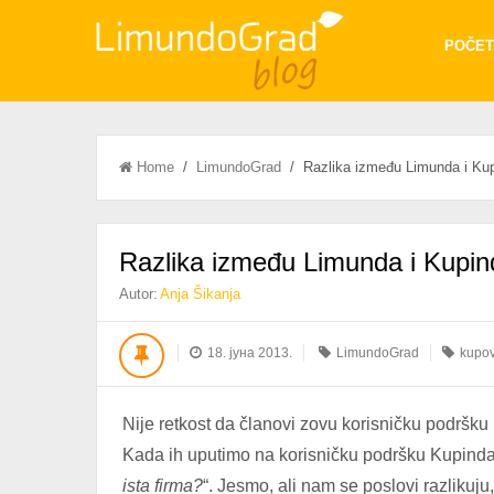
POČET
Home
/
LimundoGrad
/ Razlika između Limunda i Ku
Razlika između Limunda i Kupin
Autor:
Anja Šikanja
18. јуна 2013.
LimundoGrad
kupov
Nije retkost da članovi zovu korisničku podršku
Kada ih uputimo na korisničku podršku Kupinda,
ista firma?
“. Jesmo, ali nam se poslovi razlikuju