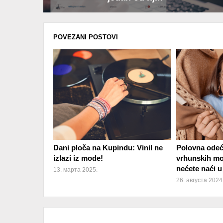
POVEZANI POSTOVI
Dani ploča na Kupindu: Vinil ne
Polovna odeća
izlazi iz mode!
vrhunskih mo
nećete naći u
13. марта 2025.
26. августа 2024