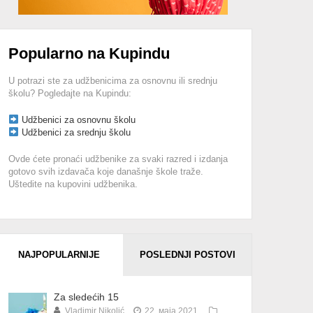
Popularno na Kupindu
U potrazi ste za udžbenicima za osnovnu ili srednju
školu? Pogledajte na Kupindu:
Udžbenici za osnovnu školu
Udžbenici za srednju školu
Ovde ćete pronaći udžbenike za svaki razred i izdanja
gotovo svih izdavača koje današnje škole traže.
Uštedite na kupovini udžbenika.
NAJPOPULARNIJE
POSLEDNJI POSTOVI
Za sledećih 15
Vladimir Nikolić
22. маја 2021.