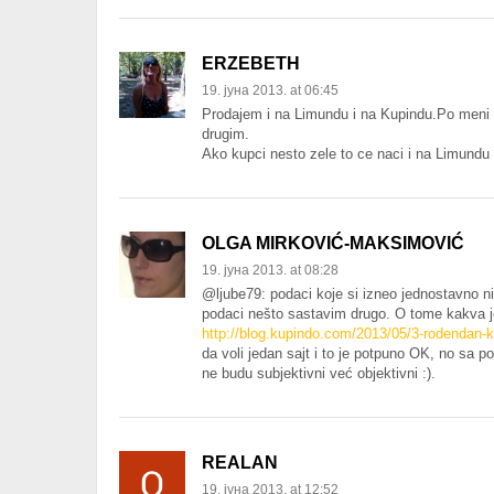
ERZEBETH
19. јуна 2013. at 06:45
Prodajem i na Limundu i na Kupindu.Po meni n
drugim.
Ako kupci nesto zele to ce naci i na Limundu 
OLGA MIRKOVIĆ-MAKSIMOVIĆ
19. јуна 2013. at 08:28
@ljube79: podaci koje si izneo jednostavno ni
podaci nešto sastavim drugo. O tome kakva je
http://blog.kupindo.com/2013/05/3-rodendan-k
da voli jedan sajt i to je potpuno OK, no sa 
ne budu subjektivni već objektivni :).
REALAN
19. јуна 2013. at 12:52