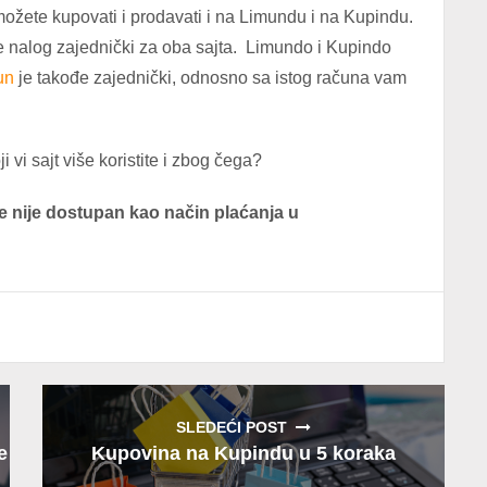
ožete kupovati i prodavati i na Limundu i na Kupindu.
je nalog zajednički za oba sajta. Limundo i Kupindo
un
je takođe zajednički, odnosno sa istog računa vam
ji vi sajt više koristite i zbog čega?
e nije dostupan kao način plaćanja u
SLEDEĆI POST
e
Kupovina na Kupindu u 5 koraka