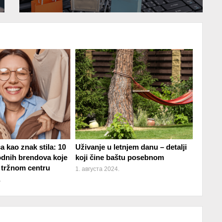
 kao znak stila: 10
Uživanje u letnjem danu – detalji
dnih brendova koje
koji čine baštu posebnom
 tržnom centru
1. августа 2024.
.