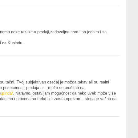
ema neke razlike u prodaji,zadovoljna sam i sa jednim i sa
i na Kupindu.
su tačni. Tvoj subjektivan osećaj je možda takav ali su realni
 posećenost, prodaja i sl. može se pročitati na:
upinda/
. Naravno, ostavljam mogućnost da neko uvek može više
podacima i procenama treba biti zaista oprezan – stoga je važno da