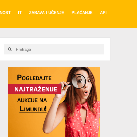
RNOST
IT
ZABAVA I UČENJE
PLAĆANJE
API
Search
Search
for:
Advertisement