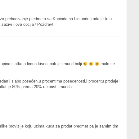
jivo prebacivanje predmeta sa Kupinda na Limundo,kada je to u
 zaživi i ova opcija? Pozdrav!
kupina slatka,a limun kiseo,ipak je limund bolji
malo se
edan i slabo posećen,u procentima posecenosti,i procentu prodaje i
ultat je 80% prema 20% u korist limunda.
elike provizije koju uzima kuca za prodat predmet pa je samim tim