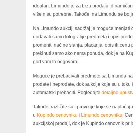
idealan. Limundo je za brzu prodaju, dinamičan 
više nisu potrebne. Takođe, na Limundu se bolje
Na Limundo aukciji sadržaj je moguće menjati d
dodavati samo fotografije predmeta i opis pre
promeniti načine slanja, plaćanja, opis ili ce
prekinuti samo ako nema ponuda, dok je na Kupi
god vam to odgovara.
Moguće je prebacivati predmete sa Limunda na K
prodate i neprodate, dok aukcije koje su u toku
automatski prebaciti. Pogledajte
detaljno upust
Takođe, različite su i provizije koje se naplaćuj
u
Kupindo cenovniku
i
Limundo cenovniku
. Cen
aukcijskoj prodaji, dok je Kupindo cenovnik pri