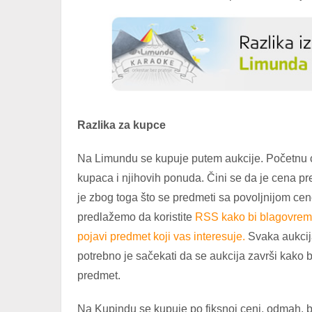
Razlika za kupce
Na Limundu se kupuje putem aukcije. Početnu c
kupaca i njihovih ponuda. Čini se da je cena p
je zbog toga što se predmeti sa povoljnijom c
predlažemo da koristite
RSS kako bi blagovreme
pojavi predmet koji vas interesuje.
Svaka aukcija
potrebno je sačekati da se aukcija završi kako b
predmet.
Na Kupindu se kupuje po fiksnoj ceni, odmah, be