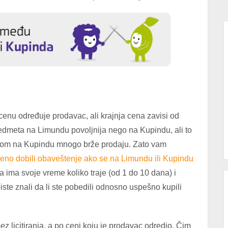
enu određuje prodavac, ali krajnja cena zavisi od
redmeta na Limundu povoljnija nego na Kupindu, ali to
enom na Kupindu mnogo brže prodaju. Zato vam
no dobili obaveštenje ako se na Limundu ili Kupindu
 ima svoje vreme koliko traje (od 1 do 10 dana) i
iste znali da li ste pobedili odnosno uspešno kupili
z licitiranja, a po ceni koju je prodavac odredio. Čim