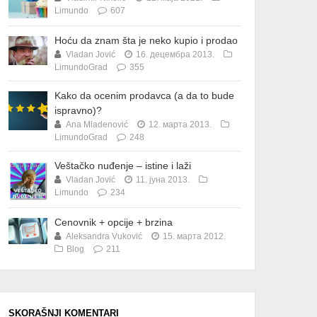
Limundo
607
Hoću da znam šta je neko kupio i prodao
Vladan Jović
16. децембра 2013.
LimundoGrad
355
Kako da ocenim prodavca (a da to bude
ispravno)?
Ana Mladenović
12. марта 2013.
LimundoGrad
248
Veštačko nuđenje – istine i laži
Vladan Jović
11. јуна 2013.
Limundo
234
Cenovnik + opcije + brzina
Aleksandra Vuković
15. марта 2012.
Blog
211
SKORAŠNJI KOMENTARI