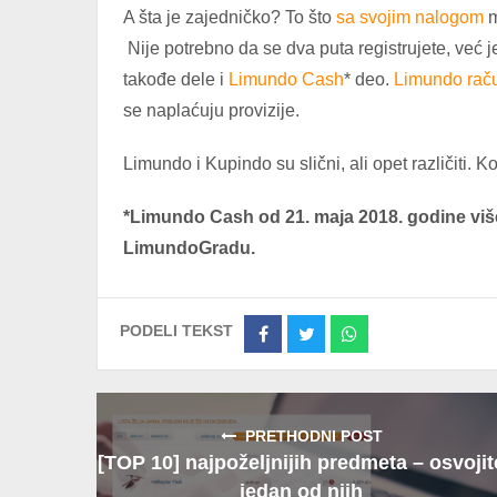
A šta je zajedničko? To što
sa svojim nalogom
m
Nije potrebno da se dva puta registrujete, već 
takođe dele i
Limundo Cash
* deo.
Limundo rač
se naplaćuju provizije.
Limundo i Kupindo su slični, ali opet različiti. Ko
*Limundo Cash od 21. maja 2018. godine viš
LimundoGradu.
PODELI TEKST
Share
Share
Share
on
on
on
Facebook
Twitter
Whatsapp
PRETHODNI POST
[TOP 10] najpoželjnijih predmeta – osvojit
jedan od njih