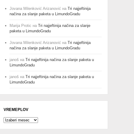
Jovana Milenković Arizanović
на
Tri najjeftinija
načina za slanje paketa u LimundoGradu
Marija Protic
на
Tri najjeftinija načina za slanje
paketa u LimundoGradu
Jovana Milenković Arizanović
на
Tri najjeftinija
načina za slanje paketa u LimundoGradu
janoš
на
Tri najjeftinija načina za slanje paketa u
LimundoGradu
janoš
на
Tri najjeftinija načina za slanje paketa u
LimundoGradu
VREMEPLOV
Vremeplov