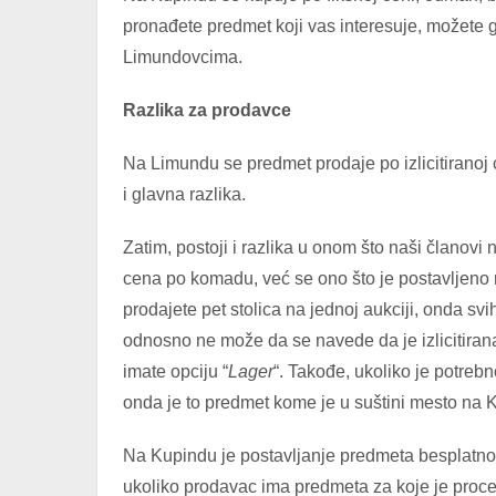
pronađete predmet koji vas interesuje, možete g
Limundovcima.
Razlika za prodavce
Na Limundu se predmet prodaje po izlicitiranoj c
i glavna razlika.
Zatim, postoji i razlika u onom što naši članov
cena po komadu, već se ono što je postavljeno n
prodajete pet stolica na jednoj aukciji, onda svih
odnosno ne može da se navede da je izlicitiran
imate opciju “
Lager
“. Takođe, ukoliko je potreb
onda je to predmet kome je u suštini mesto na
Na Kupindu je postavljanje predmeta besplatno
ukoliko prodavac ima predmeta za koje je proce