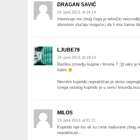
DRAGAN SAVIĆ
18. јуна 2013. at 16:14
Interesuje me zbog čega je tehnički neizvodl
obrnutom slučaju moguće,i da li ima šanse da
LJUBE79
18. јуна 2013. at 19:14
Razlika izmedju kupine i limuna ? :))) iako je 
šalim
Nevolim kupindo,nepraktičan je skroz,nepregl
svega ostalog kupindo je u senci limunda,rez
MILOS
19. јуна 2013. at 01:21
Kupindo nije los ali su cene naduvane zbog v
nepraktican….