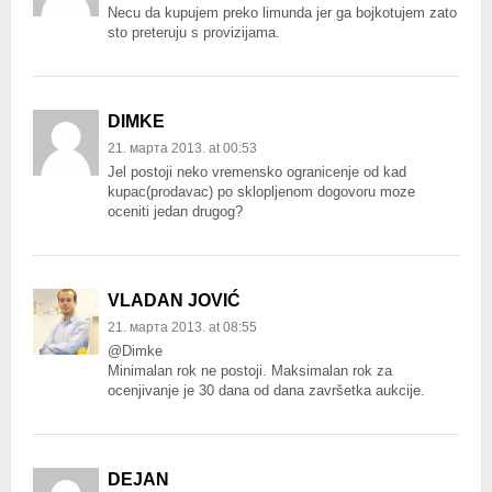
Necu da kupujem preko limunda jer ga bojkotujem zato
sto preteruju s provizijama.
DIMKE
21. марта 2013. at 00:53
Jel postoji neko vremensko ogranicenje od kad
kupac(prodavac) po sklopljenom dogovoru moze
oceniti jedan drugog?
VLADAN JOVIĆ
21. марта 2013. at 08:55
@Dimke
Minimalan rok ne postoji. Maksimalan rok za
ocenjivanje je 30 dana od dana završetka aukcije.
DEJAN