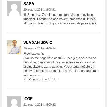
SASA
20. марта 2013. at 08:31
@ Stanislav. Zato i sluze telefoni. Ja po obavljenoj
kupovini ili prodaji odmah zovem prodavca (ili kupca,
ako ja prodajem) i dogovaramo se oko dalje saradnje.
VLADAN JOVIĆ
20. марта 2013. at 08:34
@beljkassanja
Ukoliko ste negativno ocenili kupca jer je odustao od
kupovine, vama se odmah refundira sve što vam je
bilo naplaćeno za tu aukciju. Posle toga možete da
ponovo pokrenete tu aukciju i nadamo se da ćete imati
više uspeha.
Srdačan pozdrav, Vladan
IGOR
21. марта 2013. at 00:22