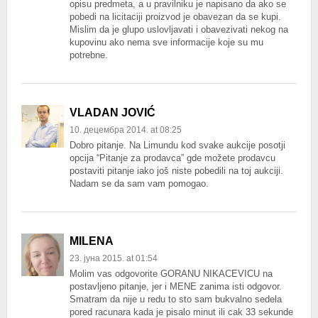
opisu predmeta, a u pravilniku je napisano da ako se
pobedi na licitaciji proizvod je obavezan da se kupi.
Mislim da je glupo uslovljavati i obavezivati nekog na
kupovinu ako nema sve informacije koje su mu
potrebne.
VLADAN JOVIĆ
10. децембра 2014. at 08:25
Dobro pitanje. Na Limundu kod svake aukcije posotji
opcija “Pitanje za prodavca” gde možete prodavcu
postaviti pitanje iako još niste pobedili na toj aukciji.
Nadam se da sam vam pomogao.
MILENA
23. јуна 2015. at 01:54
Molim vas odgovorite GORANU NIKACEVICU na
postavljeno pitanje, jer i MENE zanima isti odgovor.
Smatram da nije u redu to sto sam bukvalno sedela
pored racunara kada je pisalo minut ili cak 33 sekunde