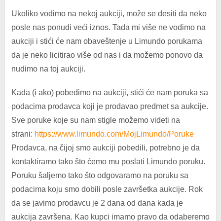
Ukoliko vodimo na nekoj aukciji, može se desiti da neko
posle nas ponudi veći iznos. Tada mi više ne vodimo na
aukciji i stići će nam obaveštenje u Limundo porukama
da je neko licitirao više od nas i da možemo ponovo da
nudimo na toj aukciji.
Kada (i ako) pobedimo na aukciji, stići će nam poruka sa
podacima prodavca koji je prodavao predmet sa aukcije.
Sve poruke koje su nam stigle možemo videti na
strani:
https://www.limundo.com/MojLimundo/Poruke
Prodavca, na čijoj smo aukciji pobedili, potrebno je da
kontaktiramo tako što ćemo mu poslati Limundo poruku.
Poruku šaljemo tako što odgovaramo na poruku sa
podacima koju smo dobili posle završetka aukcije. Rok
da se javimo prodavcu je 2 dana od dana kada je
aukcija završena. Kao kupci imamo pravo da odaberemo