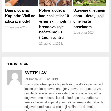
Dani ploča na
Polovna odeća
Uživanje u letnjem
Kupindu: Vinil ne
kao znak stila: 10
danu – detalji koji
izlazi iz mode!
vrhunskih modnih
čine baštu
brendova koje
posebnom
13. марта 2025.
nećete naći u
1. августа 2024.
tržnom centru
26. августа 2024.
1 KOMENTAR
SVETISLAV
19. марта 2013. at 13:19
Ima dosta situacija kada prodavac ne dobije poruku od
kupca u roku od dva dana, jer verovatno kupac ne zna
pravila ili jednostavno čeka da prvi prodavac započne
dogovor. Ima i dosta situacija kada posle završetka
aukcije kupac dobije odgovor, ali ne smatra da treba da
odgovori prodavcu na bilo koji način. I onda može