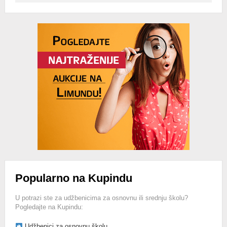
Advertisement
Popularno na Kupindu
U potrazi ste za udžbenicima za osnovnu ili srednju školu?
Pogledajte na Kupindu:
Udžbenici za osnovnu školu