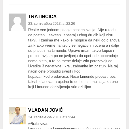
TRATINCICA
23. септембра 2013. at 22:26
Resite vec jednom pitanje neocenjivanja. Nije u redu
da posteni i savesni ispastaju zbog drugih koji nisu
takvi. I zanima me kako je moguce da neki od clanova
za kratko vreme nanizu vise negativnih ocena a i dalje
su prisutni na Limundu. Upravo imam takve kupce i
pretpostavljam po ne javljanju da opet od kupoprodaje
nema nista, a to na mene deluje vrlo porazavajuce.
Uvedite 3 negativne i kraj, zabranite im pristup. Na taj
nacin cete probuditi svest i kod
kupaca i kod prodavaca. Nece Limundo propasti bez
takvih clanova, a ujedno to ce biti i stimulacija za one
koji Limundo dozivljavaju vrlo ozbiljno.
VLADAN JOVIĆ
24. септембра 2013. at 09:44
@tratincica
Limundo tim o Limundovcima sa više negativnih ocena