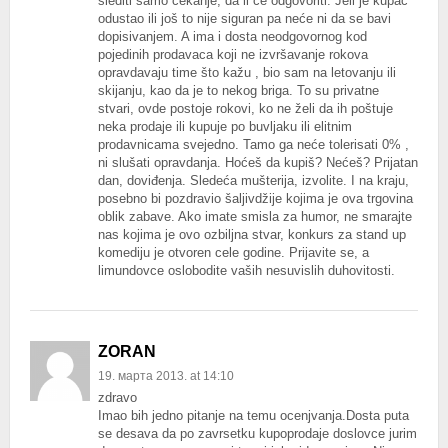
slediti samo čekanje, da li će odgovoriti. Jeli je kupac
odustao ili još to nije siguran pa neće ni da se bavi
dopisivanjem. A ima i dosta neodgovornog kod
pojedinih prodavaca koji ne izvršavanje rokova
opravdavaju time što kažu , bio sam na letovanju ili
skijanju, kao da je to nekog briga. To su privatne
stvari, ovde postoje rokovi, ko ne želi da ih poštuje
neka prodaje ili kupuje po buvljaku ili elitnim
prodavnicama svejedno. Tamo ga neće tolerisati 0% ,
ni slušati opravdanja. Hoćeš da kupiš? Nećeš? Prijatan
dan, doviđenja. Sledeća mušterija, izvolite. I na kraju,
posebno bi pozdravio šaljivdžije kojima je ova trgovina
oblik zabave. Ako imate smisla za humor, ne smarajte
nas kojima je ovo ozbiljna stvar, konkurs za stand up
komediju je otvoren cele godine. Prijavite se, a
limundovce oslobodite vaših nesuvislih duhovitosti.
ZORAN
19. марта 2013. at 14:10
zdravo
Imao bih jedno pitanje na temu ocenjvanja.Dosta puta
se desava da po zavrsetku kupoprodaje doslovce jurim