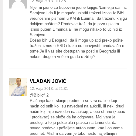
12. маја 2013. at 12:51
Nije mi jasno za kupovinu jedne knjige.Naime,ja sam iz
Sarajeva i da li je moguće uplatiti traženi iznos iz BiH
vrednosnim pismom u KM ili Eurima i da traženu knjigu
dobijem poštom? Prodavac traži da je prvo uplatim
iznos putem Limunda ali ne mogu nikako to učiniti iz
Sarajeva.
Došao bih u Beograd i da li mogu uplatiti preko pošte
traženi iznos u RSD i kako ću obavjestiti prodavača o
tome.Je li vaš site dostupan na pošti u Beogradu ili
nekom drugom većem gradu u Srbiji?
VLADAN JOVIĆ
12. маја 2013. at 21:31
@Bibliofil2
Plaćanje kao i slanje predmeta se vrsi na bilo koji
nacin od onih koji su navedeni na aukcili, ili neki drugi
način koji nije naveden na aukciji, a obe strane (kupac
i prodavac) se slože da im odgovara. Moj vam je
predlog, a to je pokazala i praksa na Limundu, da
novac prodavcu pošaljete autobusom, kao i on vama
predmet. Mislim da vam je tako nešto najjeftinije i