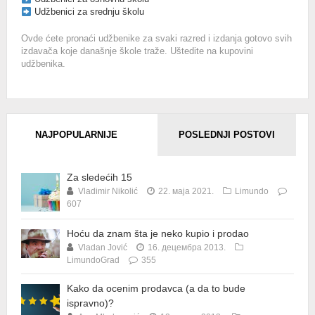
Udžbenici za srednju školu
Ovde ćete pronaći udžbenike za svaki razred i izdanja gotovo svih
izdavača koje današnje škole traže. Uštedite na kupovini
udžbenika.
NAJPOPULARNIJE
POSLEDNJI POSTOVI
Za sledećih 15
Vladimir Nikolić
22. маја 2021.
Limundo
607
Hoću da znam šta je neko kupio i prodao
Vladan Jović
16. децембра 2013.
LimundoGrad
355
Kako da ocenim prodavca (a da to bude
ispravno)?