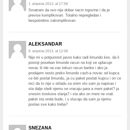
1. априла 2013. at 17:58
Smatram da ovo nije dobar nacin trgovine i da je
previse komplikovan. Totalno nepregledan i
bespotrebno zakomplikovan
ALEKSANDAR
9. априла 2013. at 12:08
Nije mi u potpunosti jasno kako radi limundo kes, da li
postoji poseban limundo racun na koji se uplacuje
novac ili ide na vas tekuci racun banke i ako ja
prodajem nesto preko limundo cash-a novac od kupca
ce biti poslat limundu, ja cu paket poslati kupcu i on ce
reci da to nije u skladu sa onim sto sam ja napisao i
sta dalje sledi njemu se vracaju para a meni paket? ja
snosim troskove slanja? i sta ako on meni ne vrati
paket sta onda bude, i u slucaju da sam ja njemu
poslao sve kako treba?
SNEZANA