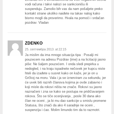
vodi računa i takvi nalozi se sankcionišu ili
suspenduju. Zamolio bih vas da nam pošaljete preko
kontakt strane ukoliko naiđete na takav nalog kako
bismo mogli da proverimo. Hvala na pomoći i srdačan
pozdrav. Vladan
ZDENKO
25. септембра 2013. at 22:15
Ja mislim da ima mnogo situacija tipa : Posalji mi
pouzecem na adresu Pozdrav (ime) a na licitaciji jasno
piše: Ne šaljem pouzećem. I onda sledi prepirka u
nedogled, i na kraju ispadnete nečovek jer kupcu niste
hteli da izađete u susret kako on kaže, jer je on u
Grčkoj na moru. Vala i ja se iznerviram za sekundu, jer
će uvek biti raznih članova kojima je ovde zabavno i
koji misle da rokovi ništa ne znače. Rokovi su jasno
naznačeni i zna se kako se postupa ne pridržavanjem
rokova. Što se tiče ocenjivanja , posle 30 dana ako
član ne oceni , ja bi mu dao sankcije u smislu promene
Statusa, što znači da ako 4 saradnje ne oceni ,
suspenzija i ćao. Molim limundo tim da to razmotri.