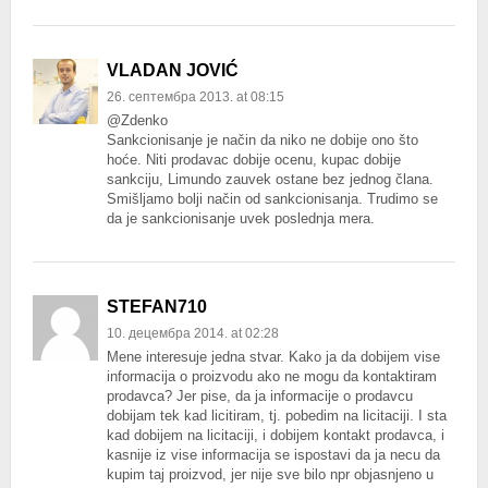
VLADAN JOVIĆ
26. септембра 2013. at 08:15
@Zdenko
Sankcionisanje je način da niko ne dobije ono što
hoće. Niti prodavac dobije ocenu, kupac dobije
sankciju, Limundo zauvek ostane bez jednog člana.
Smišljamo bolji način od sankcionisanja. Trudimo se
da je sankcionisanje uvek poslednja mera.
STEFAN710
10. децембра 2014. at 02:28
Mene interesuje jedna stvar. Kako ja da dobijem vise
informacija o proizvodu ako ne mogu da kontaktiram
prodavca? Jer pise, da ja informacije o prodavcu
dobijam tek kad licitiram, tj. pobedim na licitaciji. I sta
kad dobijem na licitaciji, i dobijem kontakt prodavca, i
kasnije iz vise informacija se ispostavi da ja necu da
kupim taj proizvod, jer nije sve bilo npr objasnjeno u