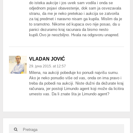
do isteka aukcije i jos uvek sam vodila i onda se
odjednom pojavi obavestenje, dok sam ja osvezavala
stranu, da me je neko pretekao i aukcija se zatvorila
za taj predmet i naravno nisam ga kupila. Mislim da je
to sramotno. Nikome od kupaca ovo nije posao, da u
panici dezuramo kraj racunara da bismo nesto
kupili.Ovo je neozbiljno. Hvala na odgovoru unapred.
VLADAN JOVIĆ
29. јуна 2015. at 12:57
Milena, na aukciji pobeđuje ko ponudi najvišu sumu.
Ako je neko ponudio više od vas, onda on ima pravo i
treba da pobedi na aukciji. Niste dužni da dežurate kraj
računara, jer postoji Limundo agent koji može da licitira
umesto vas. Da li znate šta je Limundo agent?
Search
Search
for: