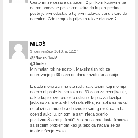
Cesto mi se desava da budem 2 prilikom kupovine pa
da me prodavac posle kontaktira da kupim predmet
posto je prvi odustao,a taj prvi naduvao cenu skoro do
nerealne. Gde mogu da prijavim takve clanove ?
MILOŠ
3. септембра 2013. at 12:27
@Vladan Jović
@Dimke
Minimalan rok ne postoji. Maksimalan rok za
ocenjivanje je 30 dana od dana završetka aukcije.
E sada mene zanima sta raditi sa članom koji me nije
ocenio ni posle isteka roka od 30 dana za ocenjivanje,
dakle kupio, sve proteklo odlično, kupac zadovoljan,
javio se da je sve ok i od tada ništa, ne javlja se na tel,
ne ulazi na limundo a obavestio sam ga već da treba
oceniti aukciju, pri tom ja sam njega ocenio
pozitivno.Šta mi je činiti? Mislim da ima dosta članova
sa sličnim problemom kao ja tako da nadam se da
imate rešenja.Hvala