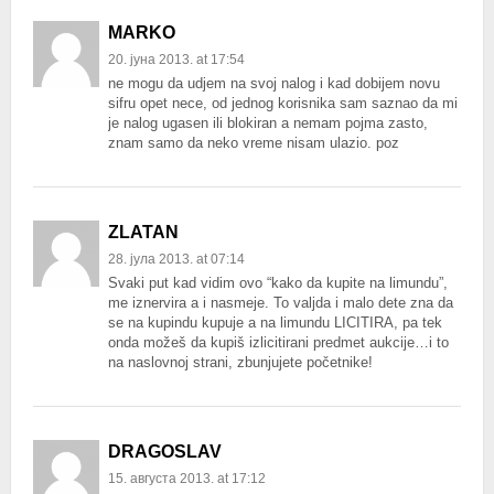
MARKO
20. јуна 2013. at 17:54
ne mogu da udjem na svoj nalog i kad dobijem novu
sifru opet nece, od jednog korisnika sam saznao da mi
je nalog ugasen ili blokiran a nemam pojma zasto,
znam samo da neko vreme nisam ulazio. poz
ZLATAN
28. јула 2013. at 07:14
Svaki put kad vidim ovo “kako da kupite na limundu”,
me iznervira a i nasmeje. To valjda i malo dete zna da
se na kupindu kupuje a na limundu LICITIRA, pa tek
onda možeš da kupiš izlicitirani predmet aukcije…i to
na naslovnoj strani, zbunjujete početnike!
DRAGOSLAV
15. августа 2013. at 17:12