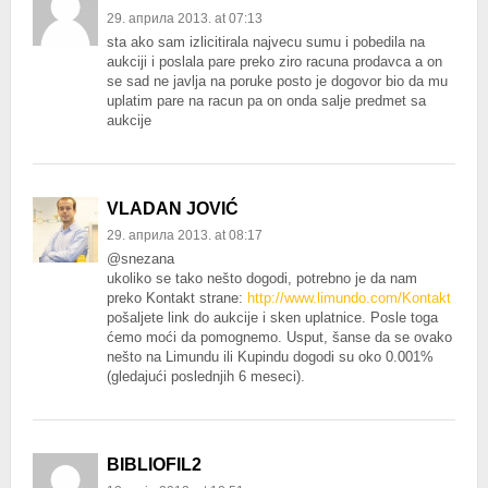
29. априла 2013. at 07:13
sta ako sam izlicitirala najvecu sumu i pobedila na
aukciji i poslala pare preko ziro racuna prodavca a on
se sad ne javlja na poruke posto je dogovor bio da mu
uplatim pare na racun pa on onda salje predmet sa
aukcije
VLADAN JOVIĆ
29. априла 2013. at 08:17
@snezana
ukoliko se tako nešto dogodi, potrebno je da nam
preko Kontakt strane:
http://www.limundo.com/Kontakt
pošaljete link do aukcije i sken uplatnice. Posle toga
ćemo moći da pomognemo. Usput, šanse da se ovako
nešto na Limundu ili Kupindu dogodi su oko 0.001%
(gledajući poslednjih 6 meseci).
BIBLIOFIL2