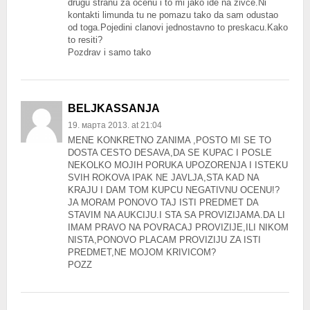
drugu stranu za ocenu i to mi jako ide na zivce.Ni
kontakti limunda tu ne pomazu tako da sam odustao
od toga.Pojedini clanovi jednostavno to preskacu.Kako
to resiti?
Pozdrav i samo tako
BELJKASSANJA
19. марта 2013. at 21:04
MENE KONKRETNO ZANIMA ,POSTO MI SE TO
DOSTA CESTO DESAVA,DA SE KUPAC I POSLE
NEKOLKO MOJIH PORUKA UPOZORENJA I ISTEKU
SVIH ROKOVA IPAK NE JAVLJA,STA KAD NA
KRAJU I DAM TOM KUPCU NEGATIVNU OCENU!?
JA MORAM PONOVO TAJ ISTI PREDMET DA
STAVIM NA AUKCIJU.I STA SA PROVIZIJAMA.DA LI
IMAM PRAVO NA POVRACAJ PROVIZIJE,ILI NIKOM
NISTA,PONOVO PLACAM PROVIZIJU ZA ISTI
PREDMET,NE MOJOM KRIVICOM?
POZZ