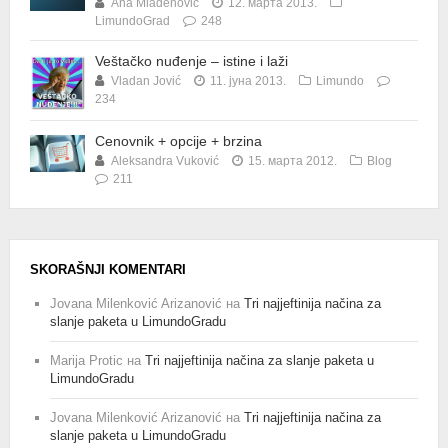
Ana Mladenović
12. марта 2013.
LimundoGrad
248
Veštačko nuđenje – istine i laži
Vladan Jović
11. јуна 2013.
Limundo
234
Cenovnik + opcije + brzina
Aleksandra Vuković
15. марта 2012.
Blog
211
SKORAŠNJI KOMENTARI
Jovana Milenković Arizanović
на
Tri najjeftinija načina za
slanje paketa u LimundoGradu
Marija Protic
на
Tri najjeftinija načina za slanje paketa u
LimundoGradu
Jovana Milenković Arizanović
на
Tri najjeftinija načina za
slanje paketa u LimundoGradu