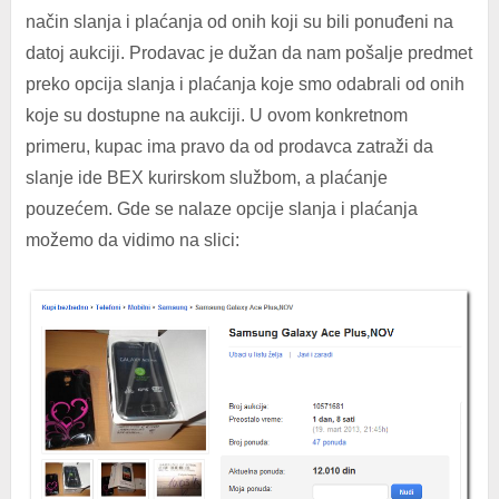
način slanja i plaćanja od onih koji su bili ponuđeni na
datoj aukciji. Prodavac je dužan da nam pošalje predmet
preko opcija slanja i plaćanja koje smo odabrali od onih
koje su dostupne na aukciji. U ovom konkretnom
primeru, kupac ima pravo da od prodavca zatraži da
slanje ide BEX kurirskom službom, a plaćanje
pouzećem. Gde se nalaze opcije slanja i plaćanja
možemo da vidimo na slici: