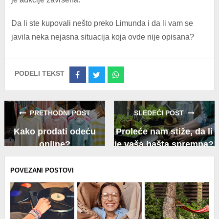
Da li ste kupovali nešto preko Limunda i da li vam se
javila neka nejasna situacija koja ovde nije opisana?
PODELI TEKST
Share
Share
Share
on
on
on
Facebook
Twitter
Whatsapp
PRETHODNI POST
SLEDEĆI POST
Kako prodati odeću
Proleće nam stiže, da li
online?
je vaša bašta spremna?
POVEZANI POSTOVI