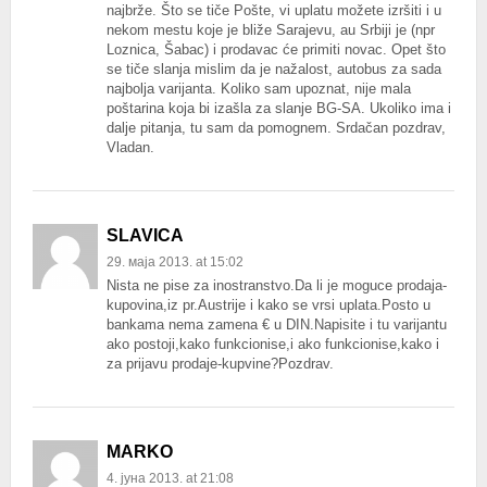
najbrže. Što se tiče Pošte, vi uplatu možete izršiti i u
nekom mestu koje je bliže Sarajevu, au Srbiji je (npr
Loznica, Šabac) i prodavac će primiti novac. Opet što
se tiče slanja mislim da je nažalost, autobus za sada
najbolja varijanta. Koliko sam upoznat, nije mala
poštarina koja bi izašla za slanje BG-SA. Ukoliko ima i
dalje pitanja, tu sam da pomognem. Srdačan pozdrav,
Vladan.
SLAVICA
29. маја 2013. at 15:02
Nista ne pise za inostranstvo.Da li je moguce prodaja-
kupovina,iz pr.Austrije i kako se vrsi uplata.Posto u
bankama nema zamena € u DIN.Napisite i tu varijantu
ako postoji,kako funkcionise,i ako funkcionise,kako i
za prijavu prodaje-kupvine?Pozdrav.
MARKO
4. јуна 2013. at 21:08