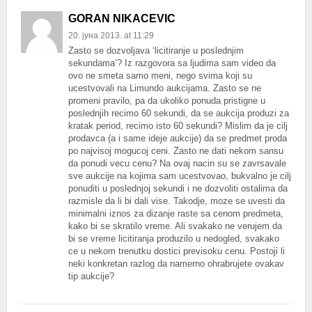
GORAN NIKACEVIC
20. јуна 2013. at 11:29
Zasto se dozvoljava ‘licitiranje u poslednjim
sekundama’? Iz razgovora sa ljudima sam video da
ovo ne smeta samo meni, nego svima koji su
ucestvovali na Limundo aukcijama. Zasto se ne
promeni pravilo, pa da ukoliko ponuda pristigne u
poslednjih recimo 60 sekundi, da se aukcija produzi za
kratak period, recimo isto 60 sekundi? Mislim da je cilj
prodavca (a i same ideje aukcije) da se predmet proda
po najvisoj mogucoj ceni. Zasto ne dati nekom sansu
da ponudi vecu cenu? Na ovaj nacin su se zavrsavale
sve aukcije na kojima sam ucestvovao, bukvalno je cilj
ponuditi u poslednjoj sekundi i ne dozvoliti ostalima da
razmisle da li bi dali vise. Takodje, moze se uvesti da
minimalni iznos za dizanje raste sa cenom predmeta,
kako bi se skratilo vreme. Ali svakako ne verujem da
bi se vreme licitiranja produzilo u nedogled, svakako
ce u nekom trenutku dostici previsoku cenu. Postoji li
neki konkretan razlog da namerno ohrabrujete ovakav
tip aukcije?