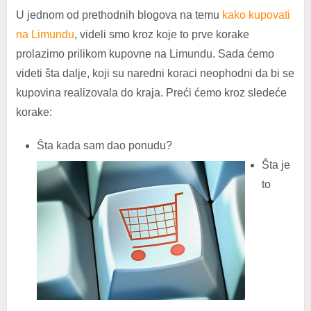
U jednom od prethodnih blogova na temu
kako kupovati
na Limundu
, videli smo kroz koje to prve korake
prolazimo prilikom kupovne na Limundu. Sada ćemo
videti šta dalje, koji su naredni koraci neophodni da bi se
kupovina realizovala do kraja. Preći ćemo kroz sledeće
korake:
Šta kada sam dao ponudu?
Šta je
to