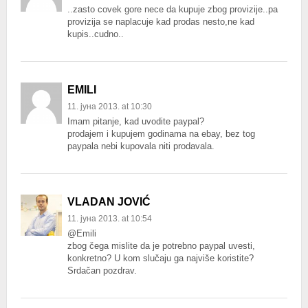
..zasto covek gore nece da kupuje zbog provizije..pa
provizija se naplacuje kad prodas nesto,ne kad
kupis..cudno..
EMILI
11. јуна 2013. at 10:30
Imam pitanje, kad uvodite paypal?
prodajem i kupujem godinama na ebay, bez tog
paypala nebi kupovala niti prodavala.
VLADAN JOVIĆ
11. јуна 2013. at 10:54
@Emili
zbog čega mislite da je potrebno paypal uvesti,
konkretno? U kom slučaju ga najviše koristite?
Srdačan pozdrav.