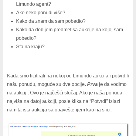
Limundo agent?
Ako neko ponudi više?
Kako da znam da sam pobedio?
Kako da dobijem predmet sa aukcije na kojoj sam
pobedio?
Šta na kraju?
Kada smo licitirali na nekoj od Limundo aukcija i potvrdili
našu ponudu, moguće su dve opcije.
Prva
je da vodimo
na aukciji. Ovo je najčešći slučaj. Ako je naša ponuda
najviša na datoj aukciji, posle klika na “Potvrdi” izlazi
nam ta ista aukcija sa obaveštenjem kao na slici: