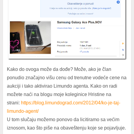
Kako do ovoga može da dođe? Može, ako je član
ponudio značajno višu cenu od trenutne vodeće cene na
aukciji i tako aktivirao Limundo agenta. Kako on radi
možete naći na blogu moje koleginice Hristine na
strani:
https://blog.limundograd.com/2012/04/ko-je-taj-
limundo-agent/
U tom slučaju možemo ponovo da licitiramo sa većim
iznosom, kao što piše na obaveštenju koje se pojavljuje.