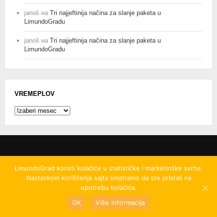
janoš
на
Tri najjeftinija načina za slanje paketa u
LimundoGradu
janoš
на
Tri najjeftinija načina za slanje paketa u
LimundoGradu
VREMEPLOV
Vremeplov
LimundoGrad koristi kolačiće u statističke i marketinške svrhe.
Nastavkom korišćenja sajta smatramo da ste pristali na
© 2008
-2026.
LimundoGrad d.o.o.
Ovo delo je
upotrebu kolačića.
licencirano pod uslovima licence
Creative Commons
Autorstvo-
OK
Više informacija
Nekomercijalno-Bez prerada 4.0 Međunarodna licenca