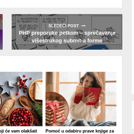
SLEDEĆI POST
PHP preporuke petkom – sprečavanje
višestrukog submit-a forme
ji će vam olakšati
Pomoć u odabiru prave knjige za