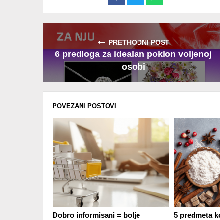
on
on
on
Facebook
Twitter
Whatsapp
PRETHODNI POST
6 predloga za idealan poklon voljenoj
osobi
POVEZANI POSTOVI
Dobro informisani = bolje
5 predmeta ko