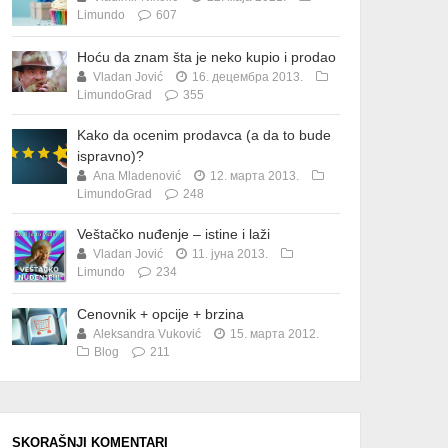
Limundo
607
Hoću da znam šta je neko kupio i prodao
Vladan Jović
16. децембра 2013.
LimundoGrad
355
Kako da ocenim prodavca (a da to bude
ispravno)?
Ana Mladenović
12. марта 2013.
LimundoGrad
248
Veštačko nuđenje – istine i laži
Vladan Jović
11. јуна 2013.
Limundo
234
Cenovnik + opcije + brzina
Aleksandra Vuković
15. марта 2012.
Blog
211
SKORAŠNJI KOMENTARI