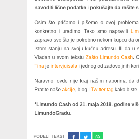
navoditi lične podatke
i
pokušajte da rešite
Osim što pričamo i pišemo o ovoj problemati
konkretno i uradimo. Tako smo napravili
Lim
zapravo sve što je potrebno nekom kupcu da on
istom stanju na svoju kućnu adresu. Ili da u
Vladan u svom tekstu
Zašto Limundo Cash
. 
Tina
je
intervjuisala
i jednog od zadovoljnih kori
Naravno, ovde nije kraj našim naporima da d
Pratite naše
akcije
, blog i
Twitter tag
kako biste 
*Limundo Cash od 21. maja 2018. godine viš
LimundoGradu.
PODELI TEKST
Share
Share
Share