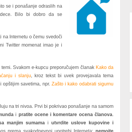
to se i ponašanje odraslih na
 dece. Bilo bi dobro da se
 na Internetu o čemu svedoči
čni Twitter momenat imao je i
oj temi. Svakom e-kupcu preporučujem članak
Kako da
aćanju i slanju
, kroz tekst bi uvek provejavala tema
i opštijim savetima, npr.
Zašto i kako odabrati sigurnu
uju na tri nivoa. Prvi bi pokrivao ponašanje na samom
imunda
i
pratite ocene i komentare ocena članova
.
 sa manjim sumama
i
utvrdite uslove kupovine i
os prema svakodnevnoj upotrebi Interneta:
nemojte