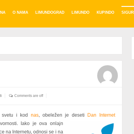
NA
O NAMA
LIMUNDOGRAD
LIMUNDO
KUPINDO
SIGU
ti
Comments are off
u svetu i kod
nas
, obeležen je deseti
Da
n Internet
rnosti. Iako je ova onlajn
e na Internetu, odnosi se i na