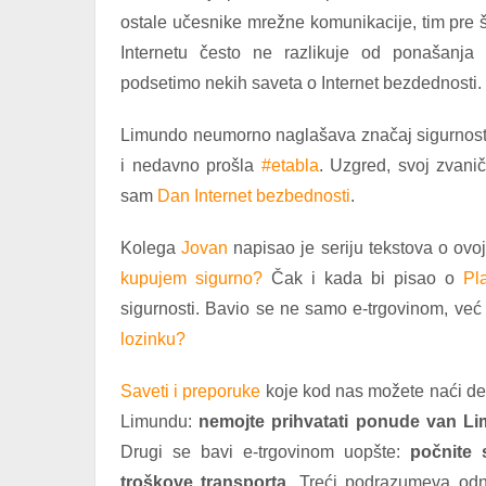
ostale učesnike mrežne komunikacije, tim pre š
Internetu često ne razlikuje od ponašanja
podsetimo nekih saveta o Internet bezdednosti.
Limundo neumorno naglašava značaj sigurnosti
i nedavno prošla
#etabla
. Uzgred, svoj zvani
sam
Dan Internet bezbednosti
.
Kolega
Jovan
napisao je seriju tekstova o ov
kupujem sigurno?
Čak i kada bi pisao o
Pl
sigurnosti. Bavio se ne samo e-trgovinom, već 
lozinku?
Saveti i preporuke
koje kod nas možete naći del
Limundu:
nemojte prihvatati ponude van L
Drugi se bavi e-trgovinom uopšte:
počnite
troškove transporta
. Treći podrazumeva odn