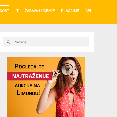
RNOST
IT
ZABAVA I UČENJE
PLAĆANJE
API
Search
Search
for:
Advertisement