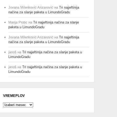
Jovana Milenković Arizanović
на
Tri najjeftinija
načina za slanje paketa u LimundoGradu
Marija Protic
на
Tri najjeftinija načina za slanje
paketa u LimundoGradu
Jovana Milenković Arizanović
на
Tri najjeftinija
načina za slanje paketa u LimundoGradu
janoš
на
Tri najjeftinija načina za slanje paketa u
LimundoGradu
janoš
на
Tri najjeftinija načina za slanje paketa u
LimundoGradu
VREMEPLOV
Vremeplov