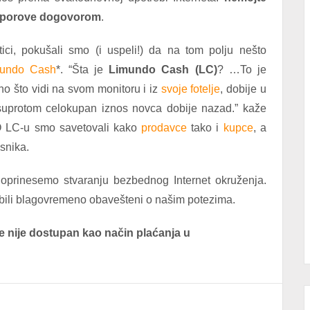
 sporove dogovorom
.
ci, pokušali smo (i uspeli!) da na tom polju nešto
undo Cash
*. “Šta je
Limundo Cash
(LC)
? …To je
o što vidi na svom monitoru i iz
svoje fotelje
, dobije u
 suprotom celokupan iznos novca dobije nazad.” kaže
O LC-u smo savetovali kako
prodavce
tako i
kupce
, a
snika.
oprinesemo stvaranju bezbednog Internet okruženja.
bili blagovremeno obavešteni o našim potezima.
e nije dostupan kao način plaćanja u