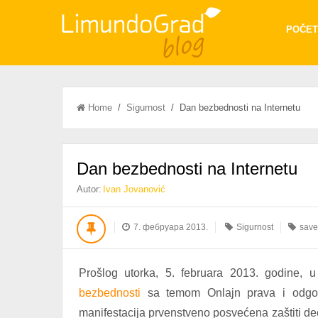
POČET
Home
/
Sigurnost
/ Dan bezbednosti na Internetu
Dan bezbednosti na Internetu
Autor:
Ivan Jovanović
7. фебруара 2013.
Sigurnost
save
Prošlog utorka, 5. februara 2013. godine, 
bezbednosti
sa temom Onlajn prava i odgovo
manifestacija prvenstveno posvećena zaštiti dec