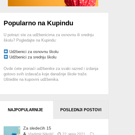
Popularno na Kupindu
U potrazi ste za udžbenicima za osnovnu ili srednju
školu? Pogledajte na Kupindu:
Udžbenici za osnovnu školu
Udžbenici za srednju školu
Ovde ćete pronaći udžbenike za svaki razred i izdanja
gotovo svih izdavača koje današnje škole traže.
Uštedite na kupovini udžbenika.
NAJPOPULARNIJE
POSLEDNJI POSTOVI
Za sledećih 15
Vladimir Nikolić
22. маја 2021.