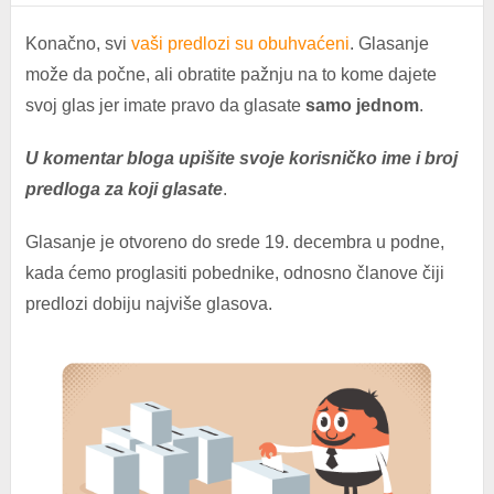
Konačno, svi
vaši predlozi su obuhvaćeni
. Glasanje
može da počne, ali obratite pažnju na to kome dajete
svoj glas jer imate pravo da glasate
samo jednom
.
U komentar bloga upišite svoje korisničko ime i broj
predloga za koji glasate
.
Glasanje je otvoreno do srede 19. decembra u podne,
kada ćemo proglasiti pobednike, odnosno članove čiji
predlozi dobiju najviše glasova.