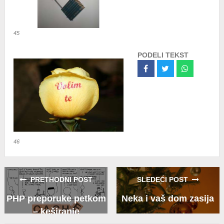
45
PODELI TEKST
Share
Share
Share
on
on
on
Facebook
Twitter
Whatsapp
46
PRETHODNI POST
SLEDEĆI POST
PHP preporuke petkom
Neka i vaš dom zasija
– keširanje