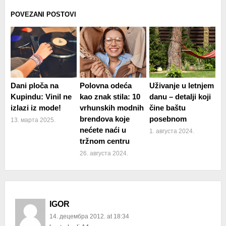
POVEZANI POSTOVI
Dani ploča na
Polovna odeća
Uživanje u letnjem
Kupindu: Vinil ne
kao znak stila: 10
danu – detalji koji
izlazi iz mode!
vrhunskih modnih
čine baštu
brendova koje
posebnom
13. марта 2025.
nećete naći u
1. августа 2024.
tržnom centru
26. августа 2024.
IGOR
14. децембра 2012. at 18:34