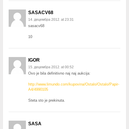
SASACV68
14. децембра 2012. at 23:31
sasacv68
10
IGOR
15. децембра 2012. at 00:52
Ovo je bila definitivno naj naj aukcija:
http://www.limundo.com/kupovina/Ostalo/Ostalo/Papir-
A4/4990105
Steta sto je prekinuta.
SASA