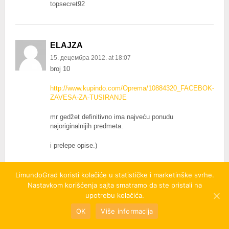
topsecret92
ELAJZA
15. децембра 2012. at 18:07
broj 10
http://www.kupindo.com/Oprema/10884320_FACEBOK-
ZAVESA-ZA-TUSIRANJE
mr gedžet definitivno ima najveću ponudu
najoriginalnijih predmeta.
i prelepe opise.)
LimundoGrad koristi kolačiće u statističke i marketinške svrhe.
Nastavkom korišćenja sajta smatramo da ste pristali na
MARINA
upotrebu kolačića.
15. децембра 2012. at 20:13
Mema255
OK
Više informacija
Predlog 21