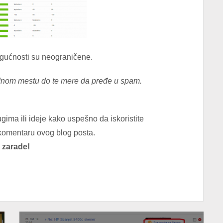
gućnosti su neograničene.
ednom mestu do te mere da pređe u spam.
ugima ili ideje kako uspešno da iskoristite
u komentaru ovog blog posta.
 zarade!