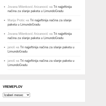
Jovana Milenković Arizanović
на
Tri najjeftinija
načina za slanje paketa u LimundoGradu
Marija Protic
на
Tri najjeftinija načina za slanje
paketa u LimundoGradu
Jovana Milenković Arizanović
на
Tri najjeftinija
načina za slanje paketa u LimundoGradu
janoš
на
Tri najjeftinija načina za slanje paketa u
LimundoGradu
janoš
на
Tri najjeftinija načina za slanje paketa u
LimundoGradu
VREMEPLOV
Vremeplov