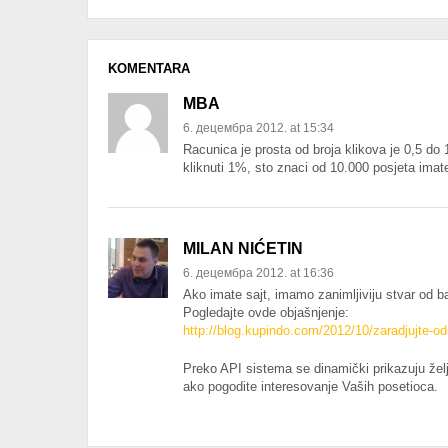
KOMENTARA
MBA
6. децембра 2012. at 15:34
Racunica je prosta od broja klikova je 0,5 do 
kliknuti 1%, sto znaci od 10.000 posjeta ima
MILAN NIĆETIN
6. децембра 2012. at 16:36
Ako imate sajt, imamo zanimljiviju stvar od b
Pogledajte ovde objašnjenje:
http://blog.kupindo.com/2012/10/zaradjujte-od
Preko API sistema se dinamički prikazuju želje
ako pogodite interesovanje Vaših posetioca.