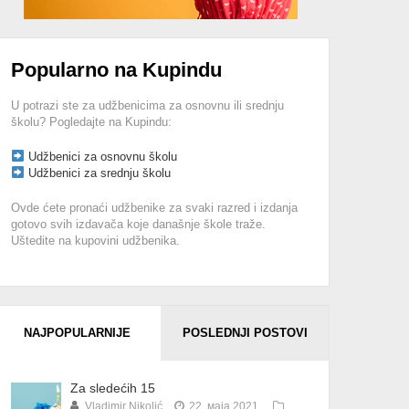
Popularno na Kupindu
U potrazi ste za udžbenicima za osnovnu ili srednju
školu? Pogledajte na Kupindu:
Udžbenici za osnovnu školu
Udžbenici za srednju školu
Ovde ćete pronaći udžbenike za svaki razred i izdanja
gotovo svih izdavača koje današnje škole traže.
Uštedite na kupovini udžbenika.
NAJPOPULARNIJE
POSLEDNJI POSTOVI
Za sledećih 15
Vladimir Nikolić
22. маја 2021.