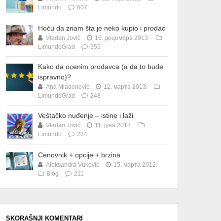
Limundo
607
Hoću da znam šta je neko kupio i prodao
Vladan Jović
16. децембра 2013.
LimundoGrad
355
Kako da ocenim prodavca (a da to bude
ispravno)?
Ana Mladenović
12. марта 2013.
LimundoGrad
248
Veštačko nuđenje – istine i laži
Vladan Jović
11. јуна 2013.
Limundo
234
Cenovnik + opcije + brzina
Aleksandra Vuković
15. марта 2012.
Blog
211
SKORAŠNJI KOMENTARI