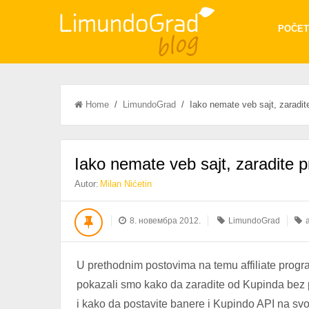
POČET
Home
/
LimundoGrad
/ Iako nemate veb sajt, zaradite 
Iako nemate veb sajt, zaradite pr
Autor:
Milan Nićetin
8. новембра 2012.
LimundoGrad
a
U prethodnim postovima na temu affiliate prog
pokazali smo kako da zaradite od Kupinda bez 
i kako da postavite banere i Kupindo API na svoj