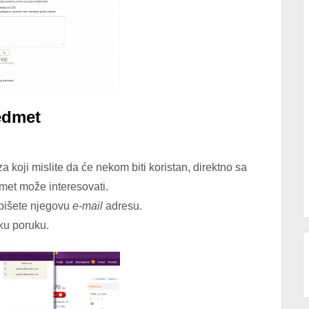
redmet
koji mislite da će nekom biti koristan, direktno sa
met može interesovati.
pišete njegovu
e-mail
adresu.
ku poruku.