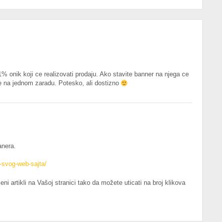
1% onik koji ce realizovati prodaju. Ako stavite banner na njega ce
te na jednom zaradu. Potesko, ali dostizno
anera.
-svog-web-sajta/
ni artikli na Vašoj stranici tako da možete uticati na broj klikova