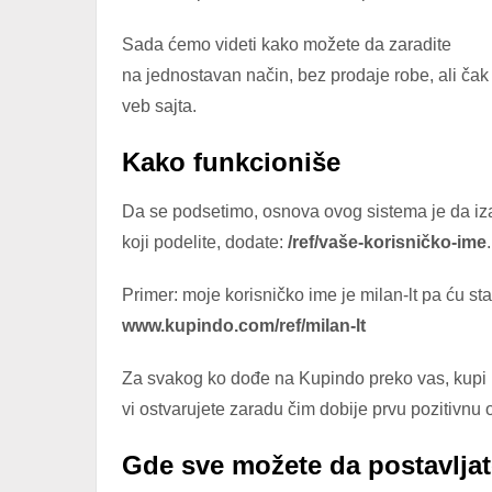
Sada ćemo videti kako možete da zaradite
na jednostavan način, bez prodaje robe, ali čak 
veb sajta.
Kako funkcioniše
Da se podsetimo, osnova ovog sistema je da iz
koji podelite, dodate:
/ref/vaše-korisničko-ime
.
Primer: moje korisničko ime je milan-lt pa ću stav
www.kupindo.com/ref/milan-lt
Za svakog ko dođe na Kupindo preko vas, kupi 
vi ostvarujete zaradu čim dobije prvu pozitivnu 
Gde sve možete da postavljate