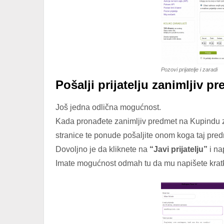
Pozovi prijatelje i zaradi
Pošalji prijatelju zanimljiv p
Još jedna odlična mogućnost.
Kada pronađete zanimljiv predmet na Kupindu za 
stranice te ponude pošaljite onom koga taj pred
Dovoljno je da kliknete na
“Javi prijatelju”
i na
Imate mogućnost odmah tu da mu napišete krat