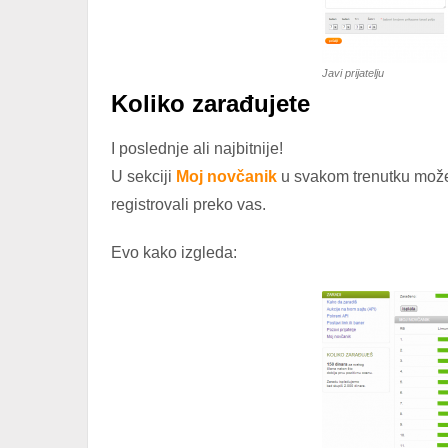
Javi prijatelju
Koliko zarađujete
I poslednje ali najbitnije!
U sekciji
Moj novčanik
u svakom trenutku možete
registrovali preko vas.
Evo kako izgleda: