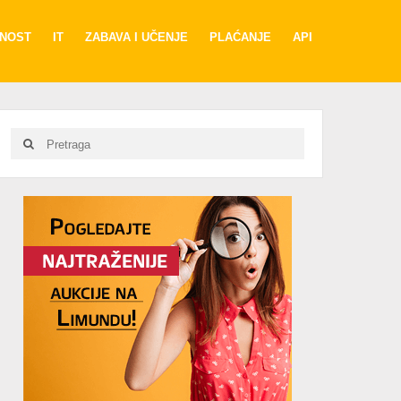
RNOST
IT
ZABAVA I UČENJE
PLAĆANJE
API
Search
Search
for:
Advertisement