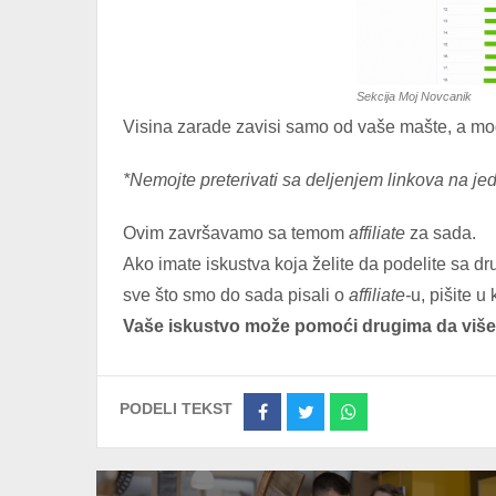
Sekcija Moj Novcanik
Visina zarade zavisi samo od vaše mašte, a mo
*Nemojte preterivati sa deljenjem linkova na j
Ovim završavamo sa temom
affiliate
za sada.
Ako imate iskustva koja želite da podelite sa dr
sve što smo do sada pisali o
affiliate-
u, pišite 
Vaše iskustvo može pomoći drugima da više
PODELI TEKST
Share
Share
Share
on
on
on
Facebook
Twitter
Whatsapp