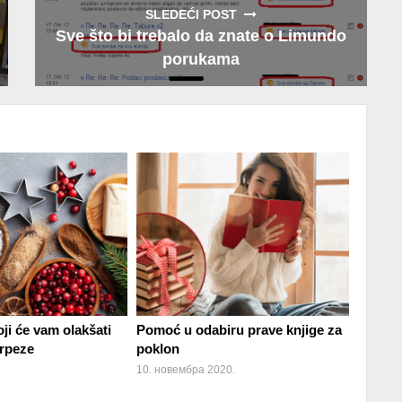
SLEDEĆI POST
Sve što bi trebalo da znate o Limundo
porukama
ji će vam olakšati
Pomoć u odabiru prave knjige za
trpeze
poklon
10. новембра 2020.