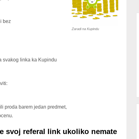
i bez
Zaradi na Kupindu
a svakog linka ka Kupindu
iti:
ili proda barem jedan predmet,
ocenu.
 svoj referal link ukoliko nemate