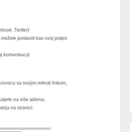
book, Twitter)
 možete postaviti kao svoj potpis
 komunikaciji
zivnicu sa svojim referal linkom,
ljete na više adresa,
elja na stranici: