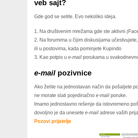
veb sajt?
Gde god se setite. Evo nekoliko ideja.
1. Na društvenim mrežama gde ste aktivni
(Face
2. Na forumima u čijim diskusijama učestvujete,
ili u postovima, kada pominjete Kupindo
3. Kao potpis u
e-mail
porukama u svakodnevnoj
e-mail
pozivnice
Ako želite na jednostavan način da pošaljete po
ne morate slati pojedinačno
e-mail
poruke.
Imamo jednostavno rešenje da istovremeno poša
dovoljno je da unesete
e-mail
adrese vaših prijat
Pozovi prijatelje