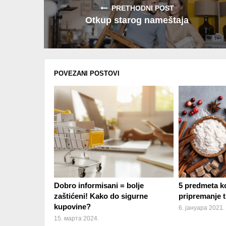
PRETHODNI POST
Otkup starog nameštaja
POVEZANI POSTOVI
Dobro informisani = bolje
5 predmeta ko
zaštićeni! Kako do sigurne
pripremanje 
kupovine?
6. јануара 2021.
15. марта 2024.