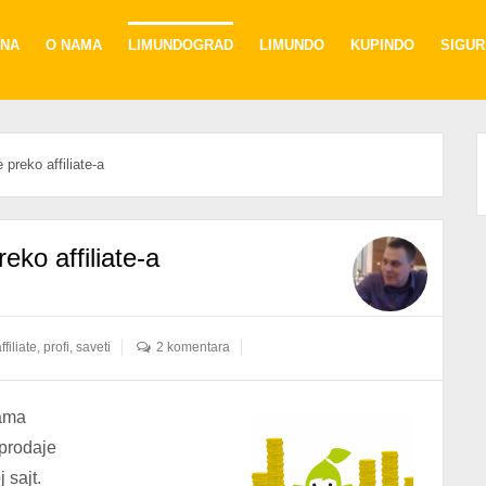
NA
O NAMA
LIMUNDOGRAD
LIMUNDO
KUPINDO
SIGU
preko affiliate-a
eko affiliate-a
ffiliate
,
profi
,
saveti
2 komentara
rama
prodaje
 sajt.