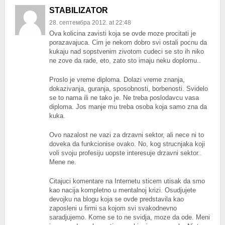
STABILIZATOR
28. септембра 2012. at 22:48
Ova kolicina zavisti koja se ovde moze procitati je
porazavajuca. Cim je nekom dobro svi ostali pocnu da
kukaju nad sopstvenim zivotom cudeci se sto ih niko
ne zove da rade, eto, zato sto imaju neku doplomu..
Proslo je vreme diploma. Dolazi vreme znanja,
dokazivanja, guranja, sposobnosti, borbenosti. Svidelo
se to nama ili ne tako je. Ne treba poslodavcu vasa
diploma. Jos manje mu treba osoba koja samo zna da
kuka.
Ovo nazalost ne vazi za drzavni sektor, ali nece ni to
doveka da funkcionise ovako. No, kog strucnjaka koji
voli svoju profesiju uopste interesuje drzavni sektor..
Mene ne.
Citajuci komentare na Internetu sticem utisak da smo
kao nacija kompletno u mentalnoj krizi. Osudjujete
devojku na blogu koja se ovde predstavila kao
zaposleni u firmi sa kojom svi svakodnevno
saradjujemo. Kome se to ne svidja, moze da ode. Meni