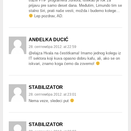
tražili PHP programera Juniora, istekao je rok za
prijavu pre samo deset dana. Međutim, Limundo tim se
stalno širi, prati naše vesti, možda i budemo kolege…
Lep pozdrav, AD.
ANĐELKA DUCIĆ
28. септембра 2012. at 22:59
@elajza Hvala na čestitkama! Imamo jednog kolegu iz
IT sektora koji kuva opasno dobru kafu, ali, ako se on
iskvari, znamo koga ćemo da zovemo!
STABILIZATOR
28. септембра 2012. at 23:01
Nema veze, sledeci put
STABILIZATOR