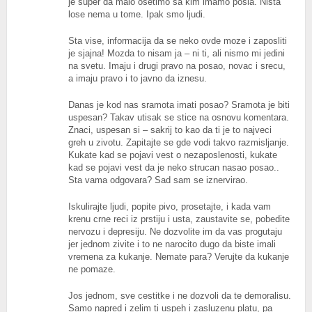
je super da malo osetimo sa kim imamo posla. Nista
lose nema u tome. Ipak smo ljudi.
Sta vise, informacija da se neko ovde moze i zaposliti
je sjajna! Mozda to nisam ja – ni ti, ali nismo mi jedini
na svetu. Imaju i drugi pravo na posao, novac i srecu,
a imaju pravo i to javno da iznesu.
Danas je kod nas sramota imati posao? Sramota je biti
uspesan? Takav utisak se stice na osnovu komentara.
Znaci, uspesan si – sakrij to kao da ti je to najveci
greh u zivotu. Zapitajte se gde vodi takvo razmisljanje.
Kukate kad se pojavi vest o nezaposlenosti, kukate
kad se pojavi vest da je neko strucan nasao posao..
Sta vama odgovara? Sad sam se iznervirao.
Iskulirajte ljudi, popite pivo, prosetajte, i kada vam
krenu crne reci iz prstiju i usta, zaustavite se, pobedite
nervozu i depresiju. Ne dozvolite im da vas progutaju
jer jednom zivite i to ne narocito dugo da biste imali
vremena za kukanje. Nemate para? Verujte da kukanje
ne pomaze.
Jos jednom, sve cestitke i ne dozvoli da te demoralisu.
Samo napred i zelim ti uspeh i zasluzenu platu, pa