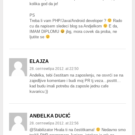
kolika god da je!
PS
Treba li vam PHP/Java/Android developer ?
Rado
cu da napisem sledeci blog sa Andjelkom
E da,
IMAM DIPLOMU
jbg, mora covek da proba, ne
ljutite se
ELAJZA
28. септембра 2012. at 22:50
Anđelka, tebi čestitam na zaposlenju, ne osvrći se na
zajedljive komentare i budi moj PR tj.veza…pssttt…
kad budu imali potrebu da zaposle jednu cafe
kuvaricu:))
ANĐELKA DUCIĆ
28. септембра 2012. at 22:56
@Stabilizator Hvala ti na čestitkama!
Nedavno smo