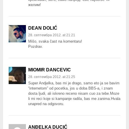
желим!
DEAN DOLIĆ
28. септембра 2012. at 21:21
Mišo, svaka čast na komentaru!
Pozdrav.
MIOMIR DANCEVIC
28. септембра 2012. at 21:25
Super Andjelka, bas mi je drago, samo eto ja se bavim
“internetom” od pocetka, jos u doba BBS-a, i znam
dosta ljudi, ali iskreno receno nisam cuo za tebe.Moze
li mi reci koje si kampanje radila, bas me zanima.Hvala
unapred na odgovoru.
ANĐELKA DUCIĆ