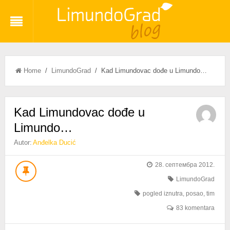
Home
/
LimundoGrad
/ Kad Limundovac dođe u Limundo…
Kad Limundovac dođe u
Limundo…
Autor:
Anđelka Ducić
28. септембра 2012.
LimundoGrad
pogled iznutra
,
posao
,
tim
83 komentara