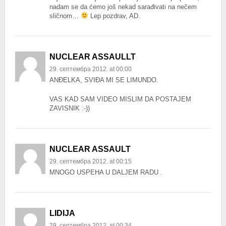
nadam se da ćemo još nekad sarađivati na nečem
sličnom…
Lep pozdrav, AD.
NUCLEAR ASSAULLT
29. септембра 2012. at 00:00
ANĐELKA, SVIĐA MI SE LIMUNDO.
VAS KAD SAM VIDEO MISLIM DA POSTAJEM
ZAVISNIK :-))
NUCLEAR ASSAULT
29. септембра 2012. at 00:15
MNOGO USPEHA U DALJEM RADU .
LIDIJA
29. септембра 2012. at 00:34