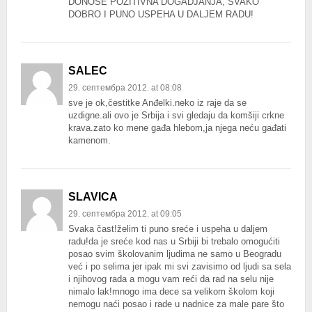
DONOSE POZITIVNA DOGADJANJA, SVAKO
DOBRO I PUNO USPEHA U DALJEM RADU!
SALEC
29. септембра 2012. at 08:08
sve je ok,čestitke Anđelki.neko iz raje da se
uzdigne.ali ovo je Srbija i svi gledaju da komšiji crkne
krava.zato ko mene gađa hlebom,ja njega neću gađati
kamenom.
SLAVICA
29. септембра 2012. at 09:05
Svaka čast!želim ti puno sreće i uspeha u daljem
radu!da je sreće kod nas u Srbiji bi trebalo omogućiti
posao svim školovanim ljudima ne samo u Beogradu
već i po selima jer ipak mi svi zavisimo od ljudi sa sela
i njihovog rada a mogu vam reći da rad na selu nije
nimalo lak!mnogo ima dece sa velikom školom koji
nemogu naći posao i rade u nadnice za male pare što