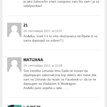
je jako žalosno!to znam zasigurno zato što sam i ja sa
sela!pozdrav!
21
29. септембра 2012. at 10:07
Anđelka, imaš li ti to više obožavaoca od Rijane ili se
sama dopisuješ sa sobom?:)
MATIJANA
29. септембра 2012. at 10:28
Sve čestitke Limundo timu.Sada ne moram da
objašnjavam radoznalcima koji obleću oko mene dok
sam na Limundu da nisam na Facebook-u i da se ne
dopisujem sa Vladanom ili Miodragom.
Anđelki puno uspeha u radu……..