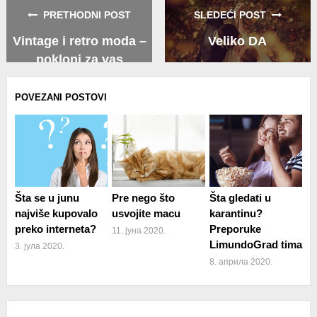
PRETHODNI POST
SLEDEĆI POST
Vintage i retro moda –
Veliko DA
pokloni za vas
POVEZANI POSTOVI
Šta se u junu
Pre nego što
Šta gledati u
najviše kupovalo
usvojite macu
karantinu?
preko interneta?
Preporuke
11. јуна 2020.
LimundoGrad tima
3. јула 2020.
8. априла 2020.