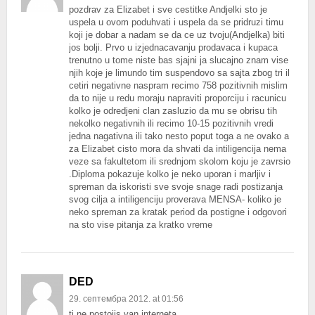
pozdrav za Elizabet i sve cestitke Andjelki sto je
uspela u ovom poduhvati i uspela da se pridruzi timu
koji je dobar a nadam se da ce uz tvoju(Andjelka) biti
jos bolji. Prvo u izjednacavanju prodavaca i kupaca
trenutno u tome niste bas sjajni ja slucajno znam vise
njih koje je limundo tim suspendovo sa sajta zbog tri il
cetiri negativne naspram recimo 758 pozitivnih mislim
da to nije u redu moraju napraviti proporciju i racunicu
kolko je odredjeni clan zasluzio da mu se obrisu tih
nekolko negativnih ili recimo 10-15 pozitivnih vredi
jedna nagativna ili tako nesto poput toga a ne ovako a
za Elizabet cisto mora da shvati da intiligencija nema
veze sa fakultetom ili srednjom skolom koju je zavrsio
.Diploma pokazuje kolko je neko uporan i marljiv i
spreman da iskoristi sve svoje snage radi postizanja
svog cilja a intiligenciju proverava MENSA- koliko je
neko spreman za kratak period da postigne i odgovori
na sto vise pitanja za kratko vreme
DED
29. септембра 2012. at 01:56
ti ne postojis van interneta