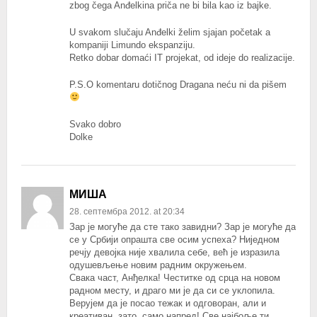
zbog čega Anđelkina priča ne bi bila kao iz bajke.
U svakom slučaju Anđelki želim sjajan početak a
kompaniji Limundo ekspanziju.
Retko dobar domaći IT projekat, od ideje do realizacije.
P.S.O komentaru dotičnog Dragana neću ni da pišem
Svako dobro
Dolke
МИША
28. септембра 2012. at 20:34
Зар је могуће да сте тако завидни? Зар је могуће да
се у Србији опрашта све осим успеха? Ниједном
речју девојка није хвалила себе, већ је изразила
одушевљење новим радним окружењем.
Свака част, Анђелка! Честитке од срца на новом
радном месту, и драго ми је да си се уклопила.
Верујем да је посао тежак и одговоран, али и
креативан, зато, само напред! Све најбоље ти