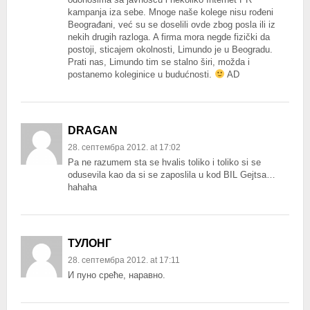
kampanja iza sebe. Mnoge naše kolege nisu rođeni
Beograđani, već su se doselili ovde zbog posla ili iz
nekih drugih razloga. A firma mora negde fizički da
postoji, sticajem okolnosti, Limundo je u Beogradu.
Prati nas, Limundo tim se stalno širi, možda i
postanemo koleginice u budućnosti.
AD
DRAGAN
28. септембра 2012. at 17:02
Pa ne razumem sta se hvalis toliko i toliko si se
odusevila kao da si se zaposlila u kod BIL Gejtsa…
hahaha
ТУЛОНГ
28. септембра 2012. at 17:11
И пуно среће, наравно.