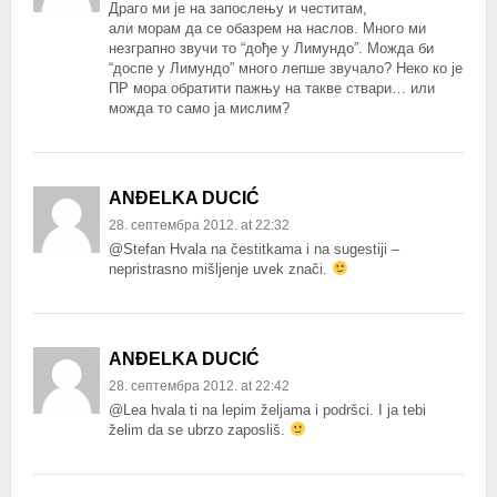
Драго ми је на запослењу и честитам,
али морам да се обазрем на наслов. Много ми
незграпно звучи то “дође у Лимундо”. Можда би
“доспе у Лимундо” много лепше звучало? Неко ко је
ПР мора обратити пажњу на такве ствари… или
можда то само ја мислим?
ANĐELKA DUCIĆ
28. септембра 2012. at 22:32
@Stefan Hvala na čestitkama i na sugestiji –
nepristrasno mišljenje uvek znači.
ANĐELKA DUCIĆ
28. септембра 2012. at 22:42
@Lea hvala ti na lepim željama i podršci. I ja tebi
želim da se ubrzo zaposliš.