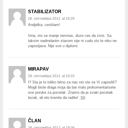
STABILIZATOR
28. септембра 2012. at 19:29
Andjelka, cestitam!
Irina, sto se manje nerviras, duze ces da zivis. Sa
takvim nadrndanim stavom nije ni cudo sto te niko ne
zaposljava. Nije sve u diplomi.
MIRAPAV
28. септембра 2012. at 19:33
I? Sta je to toliko bitno za nas sto ste se Vi zaposlili?
Mogli biste draga moja da bar malo prokomentarisete
ove poruke za pocetak. Znamo da je svaki pocetak
tezak, ali eto krenite da radite! :))))
ČLAN
28. септембра 2012. at 19:36