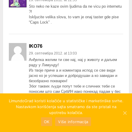
Sto neko ne kaze ovim ljudima da ne vicu po internetu
?!
Iskljucite velika slova, to vam je onaj taster gde pise
“Caps Lock” .
IKO76
29. септембра 2012. at 13:03
Анђелка желим ти све нај, нај у животу и даљем
раду у Лимунду!
Из твоје приче а и коментара испод се све види
јасно ко је успешан и добродушан а ко завидан и
безобразно покварен!
Због таквих људи попут тебе и сличних теби се
поносим што сам СрбИН иако понекад падам у бес
и апатију због болесника попут неких од ових
LimundoGrad koristi kolačiće u statističke i marketinške svrhe.
покварењака који болују од комплекса ниже
Nastavkom korišćenja sajta smatramo da ste pristali na
вредности!
upotrebu kolačića.
Драго ми је због тебе што си успела, очито
заслужујеш све то и желим ти што мање
OK
Više informacija
нервирања због завидних душа а што више успеха
у послу и животу уопште! Велики Поздрав!