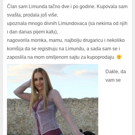
Član sam Limunda tačno dve i po godine. Kupovala sam
svašta, prodala još više,
upoznala mnogo divnih Limundovaca (sa nekima od njih
i dan danas pijem kafu),
nagovorila momka, mamu, najbolju drugaricu i nekoliko
komšija da se registruju na Limundu, a sada sam se i
zaposlila na mom omiljenom sajtu za kupoprodaju.
Dakle, da
vam se