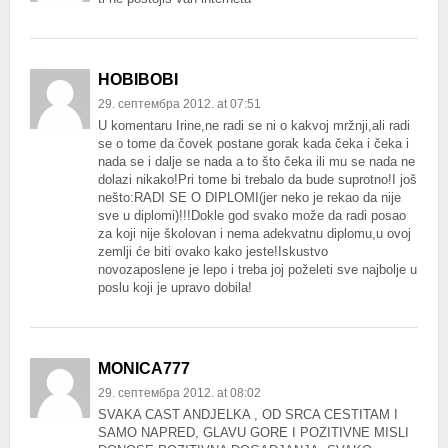
HOBIBOBI
29. септембра 2012. at 07:51
U komentaru Irine,ne radi se ni o kakvoj mržnji,ali radi
se o tome da čovek postane gorak kada čeka i čeka i
nada se i dalje se nada a to što čeka ili mu se nada ne
dolazi nikako!Pri tome bi trebalo da bude suprotno!I još
nešto:RADI SE O DIPLOMI(jer neko je rekao da nije
sve u diplomi)!!!Dokle god svako može da radi posao
za koji nije školovan i nema adekvatnu diplomu,u ovoj
zemlji će biti ovako kako jeste!Iskustvo
novozaposlene je lepo i treba joj poželeti sve najbolje u
poslu koji je upravo dobila!
MONICA777
29. септембра 2012. at 08:02
SVAKA CAST ANDJELKA , OD SRCA CESTITAM I
SAMO NAPRED, GLAVU GORE I POZITIVNE MISLI