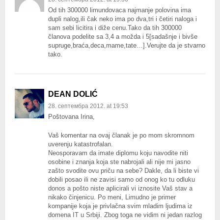
Od tih 300000 limundovaca najmanje polovina ima
dupli nalog,ili čak neko ima po dva,tri i četiri naloga i
sam sebi licitira i diže cenu.Tako da tih 300000
članova podelite sa 3,4 a možda i 5[sadašnje i bivše
supruge,braća,deca,mame,tate…].Verujte da je stvarno
tako.
DEAN DOLIĆ
28. септембра 2012. at 19:53
Poštovana Irina,
Vaš komentar na ovaj članak je po mom skromnom
uverenju katastrofalan.
Neosporavam da imate diplomu koju navodite niti
osobine i znanja koja ste nabrojali ali nije mi jasno
zašto svodite ovu priču na sebe? Dakle, da li biste vi
dobili posao ili ne zavisi samo od onog ko tu odluku
donos a pošto niste aplicirali vi iznosite Vaš stav a
nikako činjenicu. Po meni, Limudno je primer
kompanije koja je privlačna svim mladim ljudima iz
domena IT u Srbiji. Zbog toga ne vidim ni jedan razlog