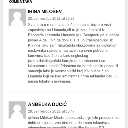
KOMENTARA
IRINA MILOŠEV
28. септембра 2012. at 16:33
Sve je to u redu i tvoja priča je kao iz bajke u vezi
zaposlenja na Limundu,ali to je zato što si ti iz
Beograda i centrala Limunda je u Beogradu pa si dobila
posao.A da li bih ga dobila ja iz unutrašnjosti,npr. iz
Kikinde iako sam fakultetski obrazovana sa diplomom
nastavnika razredne nastave i sa svim potrebnim
kurevima kao što su kurs engleskog
jezika,daktilografski kurs,kurs za računare i sa
iskustvom u prodaji?Naravno da ne bih dobila posao ili
saradnju iako je veoma veliki broj Kikinđana član
Limunda koji se kao eminentna firma reklamira čak i u
našim lokalnim novinama.
ANĐELKA DUCIĆ
28. септембра 2012. at 16:47
@Irina Milošev Mesto prebivališta nije bilo presudno za
dobijanje posla, već činjenica da imam iskustva u
odonosima sa javnošću i nekoliko Internet PR