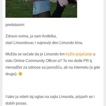
predstavim:
Zdravo svima, ja sam Anđelka,
stari Limundovac i najnoviji deo Limundo tima.
Možda se sećate da je Limundo tim
tražio pojačanje
u
vidu Online Community Officer-a? To mu dođe PR tj.
menadžer za odnose sa javnošću, ali na Internetu (a gde
drugo).
I tako ja videh taj oglas na sajtu Limunda, prijavih se i
dobih posao.