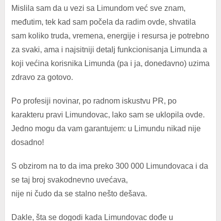
Mislila sam da u vezi sa Limundom već sve znam,
međutim, tek kad sam počela da radim ovde, shvatila
sam koliko truda, vremena, energije i resursa je potrebno
za svaki, ama i najsitniji detalj funkcionisanja Limunda a
koji većina korisnika Limunda (pa i ja, donedavno) uzima
zdravo za gotovo.
Po profesiji novinar, po radnom iskustvu PR, po
karakteru pravi Limundovac, lako sam se uklopila ovde.
Jedno mogu da vam garantujem: u Limundu nikad nije
dosadno!
S obzirom na to da ima preko 300 000 Limundovaca i da
se taj broj svakodnevno uvećava,
nije ni čudo da se stalno nešto dešava.
Dakle, šta se dogodi kada Limundovac dođe u