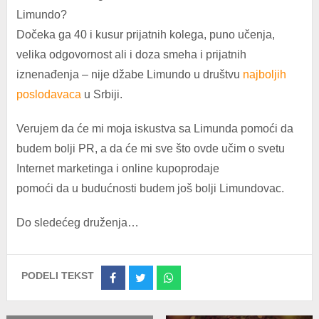
Limundo?
Dočeka ga 40 i kusur prijatnih kolega, puno učenja,
velika odgovornost ali i doza smeha i prijatnih
iznenađenja – nije džabe Limundo u društvu
najboljih
poslodavaca
u Srbiji.
Verujem da će mi moja iskustva sa Limunda pomoći da
budem bolji PR, a da će mi sve što ovde učim o svetu
Internet marketinga i online kupoprodaje
pomoći da u budućnosti budem još bolji Limundovac.
Do sledećeg druženja…
PODELI TEKST
Share
Share
Share
on
on
on
Facebook
Twitter
Whatsapp