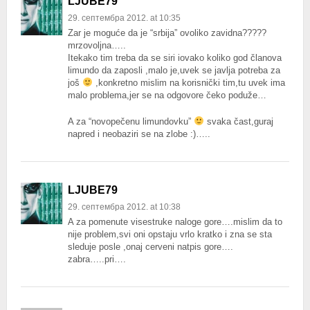
LJUBE79
29. септембра 2012. at 10:35
Zar je moguće da je “srbija” ovoliko zavidna?????
mrzovoljna…..
Itekako tim treba da se siri iovako koliko god članova
limundo da zaposli ,malo je,uvek se javlja potreba za
još
,konkretno mislim na korisnički tim,tu uvek ima
malo problema,jer se na odgovore čeko poduže…
A za “novopečenu limundovku”
svaka čast,guraj
napred i neobaziri se na zlobe :)…..
LJUBE79
29. септембра 2012. at 10:38
A za pomenute visestruke naloge gore….mislim da to
nije problem,svi oni opstaju vrlo kratko i zna se sta
sleduje posle ,onaj cerveni natpis gore….
zabra…..pri….