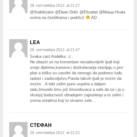
28. септембра 2012. at 21:27
@Stabilizator @Dean Dolić @Elizabet @Миша Hvala
svima na čestitkama i podršci!
AD
LEA
28. септембра 2012. at 21:47
Svaka cast Anđelka ;-)…
Ne obaziri se na komentare nezadovoljnih ljudi koji
svoje diplome,kurseve,i doskolavanja stavljaju u prvi
plan a toliko su zavidni da nemogu da podnesu tuđu
radost i zadovoljstvo.Parola takvih ljudi je mrzim da
mrzim…A tebi zelim puno uspeha u daljem
radu,limundo timu još limundovaca a sebi da se i ja u
skorijoj buducnosti obradujem zaposlenju a to zelim i
svima ostalima koji to stvarno zele…
СТЕФАН
28. септембра 2012. at 22:22