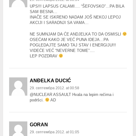
UPS!!! LAPSUS CALAMI…. “ŠEFOVSKO”…PA BILA
SAM BESNA…
INAČE SE ISKRENO NADAM JOŠ NEKOJ LEPOJ
AKCIJI I SARADNJI SA VAMA…
NE SUMNJAM DA ĆE ANDJELKA TO DA OSMISLI
OSEĆAM KAKO JE VEĆ PUNA IDEJA…PA
POGLEDAJTE SAMO TAJ STAV I ENERGIJU!!!
VIDEĆE VEĆ “NEVERNE TOME”….
LEP POZDRAV
ANĐELKA DUCIĆ
29. септембра 2012. at 00:58
@NUCLEAR ASSAULT Hvala na lepim rečima i
podršci.
AD
GORAN
29. септембра 2012. at 01:05