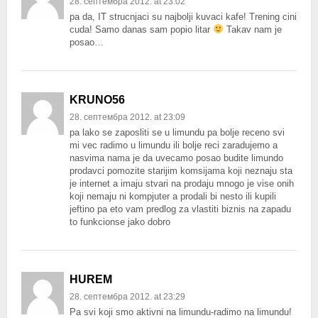
28. септембра 2012. at 23:02
pa da, IT strucnjaci su najbolji kuvaci kafe! Trening cini
cuda! Samo danas sam popio litar
Takav nam je
posao…
KRUNO56
28. септембра 2012. at 23:09
pa lako se zaposliti se u limundu pa bolje receno svi
mi vec radimo u limundu ili bolje reci zaradujemo a
nasvima nama je da uvecamo posao budite limundo
prodavci pomozite starijim komsijama koji neznaju sta
je internet a imaju stvari na prodaju mnogo je vise onih
koji nemaju ni kompjuter a prodali bi nesto ili kupili
jeftino pa eto vam predlog za vlastiti biznis na zapadu
to funkcionse jako dobro
HUREM
28. септембра 2012. at 23:29
Pa svi koji smo aktivni na limundu-radimo na limundu!