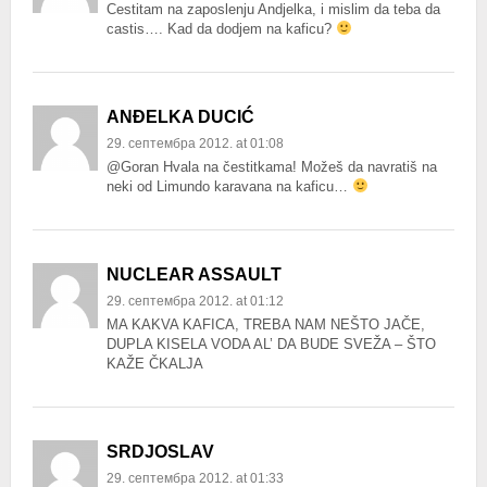
Cestitam na zaposlenju Andjelka, i mislim da teba da
castis…. Kad da dodjem na kaficu?
ANĐELKA DUCIĆ
29. септембра 2012. at 01:08
@Goran Hvala na čestitkama! Možeš da navratiš na
neki od Limundo karavana na kaficu…
NUCLEAR ASSAULT
29. септембра 2012. at 01:12
MA KAKVA KAFICA, TREBA NAM NEŠTO JAČE,
DUPLA KISELA VODA AL’ DA BUDE SVEŽA – ŠTO
KAŽE ČKALJA
SRDJOSLAV
29. септембра 2012. at 01:33