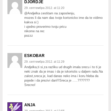
DJORDJE
29. септембра 2012. at 11:20
@Andjelka cestitam na zaposlenju,
mozes li da nam das tvoje korisnicko ime da te vidimo
kakva si:)
i ujedno proverimo tvoju pricu
nikome na rec
pozzz
ESKOBAR
29. септембра 2012. at 11:29
Andjelka,ti si,za razliku ud drugih imala srecu i to ti je
neki znak da je imas i da je iskoristis u daljem radu.Na
zalost,sreca je, kad danas neko ima i koru hleba da
pojede i da prezivi dan!!!Sreca je …..???????
Srecno!
ANJA
29. септембра 2012. at 12:55