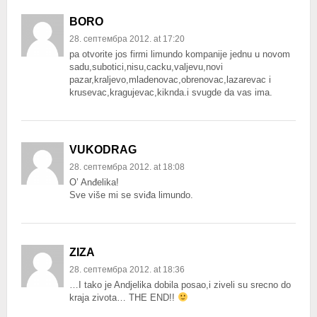
BORO
28. септембра 2012. at 17:20
pa otvorite jos firmi limundo kompanije jednu u novom
sadu,subotici,nisu,cacku,valjevu,novi
pazar,kraljevo,mladenovac,obrenovac,lazarevac i
krusevac,kragujevac,kiknda.i svugde da vas ima.
VUKODRAG
28. септембра 2012. at 18:08
O’ Anđelika!
Sve više mi se sviđa limundo.
ZIZA
28. септембра 2012. at 18:36
…I tako je Andjelika dobila posao,i ziveli su srecno do
kraja zivota… THE END!!