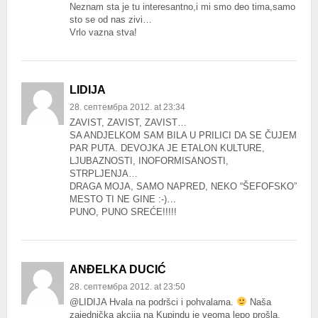
Neznam sta je tu interesantno,i mi smo deo tima,samo
sto se od nas zivi…
Vrlo vazna stva!
LIDIJA
28. септембра 2012. at 23:34
ZAVIST, ZAVIST, ZAVIST…
SA ANDJELKOM SAM BILA U PRILICI DA SE ČUJEM
PAR PUTA. DEVOJKA JE ETALON KULTURE,
LJUBAZNOSTI, INOFORMISANOSTI,
STRPLJENJA…
DRAGA MOJA, SAMO NAPRED, NEKO “ŠEFOFSKO”
MESTO TI NE GINE :-)…
PUNO, PUNO SREĆE!!!!!
ANĐELKA DUCIĆ
28. септембра 2012. at 23:50
@LIDIJA Hvala na podršci i pohvalama.
Naša
zajednička akcija na Kupindu je veoma lepo prošla,