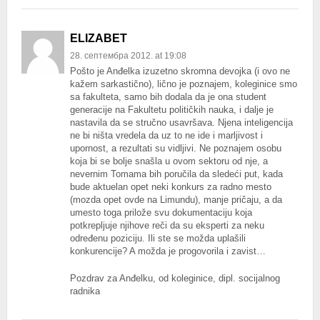
ELIZABET
28. септембра 2012. at 19:08
Pošto je Anđelka izuzetno skromna devojka (i ovo ne
kažem sarkastično), lično je poznajem, koleginice smo
sa fakulteta, samo bih dodala da je ona student
generacije na Fakultetu političkih nauka, i dalje je
nastavila da se stručno usavršava. Njena inteligencija
ne bi ništa vredela da uz to ne ide i marljivost i
upornost, a rezultati su vidljivi. Ne poznajem osobu
koja bi se bolje snašla u ovom sektoru od nje, a
nevernim Tomama bih poručila da sledeći put, kada
bude aktuelan opet neki konkurs za radno mesto
(mozda opet ovde na Limundu), manje pričaju, a da
umesto toga prilože svu dokumentaciju koja
potkrepljuje njihove reči da su eksperti za neku
određenu poziciju. Ili ste se možda uplašili
konkurencije? A možda je progovorila i zavist…
Pozdrav za Anđelku, od koleginice, dipl. socijalnog
radnika