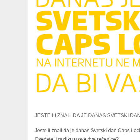
JESTE LI ZNALI DA JE DANAS SVETSKI DA
Jeste li znali da je danas Svetski dan Caps Loc
Osećate li razliku u ove dve rečenice?