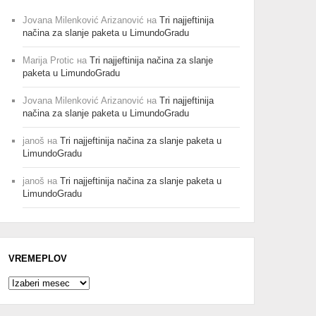
Jovana Milenković Arizanović
на
Tri najjeftinija
načina za slanje paketa u LimundoGradu
Marija Protic
на
Tri najjeftinija načina za slanje
paketa u LimundoGradu
Jovana Milenković Arizanović
на
Tri najjeftinija
načina za slanje paketa u LimundoGradu
janoš
на
Tri najjeftinija načina za slanje paketa u
LimundoGradu
janoš
на
Tri najjeftinija načina za slanje paketa u
LimundoGradu
VREMEPLOV
Vremeplov