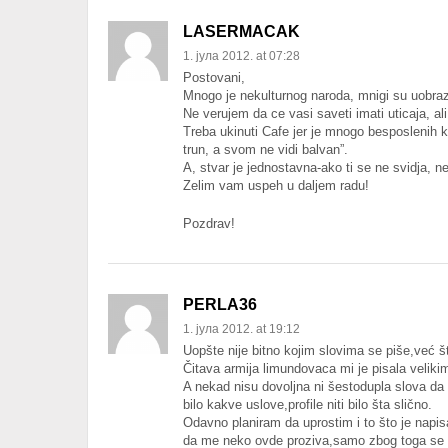
LASERMACAK
1. јула 2012. at 07:28
Postovani,
Mnogo je nekulturnog naroda, mnigi su uobraz
Ne verujem da ce vasi saveti imati uticaja, ali
Treba ukinuti Cafe jer je mnogo besposlenih 
trun, a svom ne vidi balvan”.
A, stvar je jednostavna-ako ti se ne svidja, nem
Zelim vam uspeh u daljem radu!
Pozdrav!
PERLA36
1. јула 2012. at 19:12
Uopšte nije bitno kojim slovima se piše,već š
Čitava armija limundovaca mi je pisala velik
A nekad nisu dovoljna ni šestodupla slova da b
bilo kakve uslove,profile niti bilo šta slično.
Odavno planiram da uprostim i to što je nap
da me neko ovde proziva,samo zbog toga se