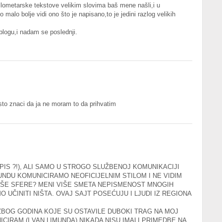
ilometarske tekstove velikim slovima baš mene našli,i u
malo bolje vidi ono što je napisano,to je jedini razlog velikih
logu,i nadam se poslednji.
i sto znaci da ja ne moram to da prihvatim
PIS ?!), ALI SAMO U STROGO SLUŽBENOJ KOMUNIKACIJI
UNDU KOMUNICIRAMO NEOFICIJELNIM STILOM I NE VIDIM
AŠE SFERE? MENI VIŠE SMETA NEPISMENOST MNOGIH
 UČINITI NIŠTA. OVAJ SAJT POSEĆUJU I LJUDI IZ REGIONA
A ZBOG GODINA KOJE SU OSTAVILE DUBOKI TRAG NA MOJ
ICIRAM (I VAN LIMUNDA) NIKADA NISU IMALI PRIMEDBE NA