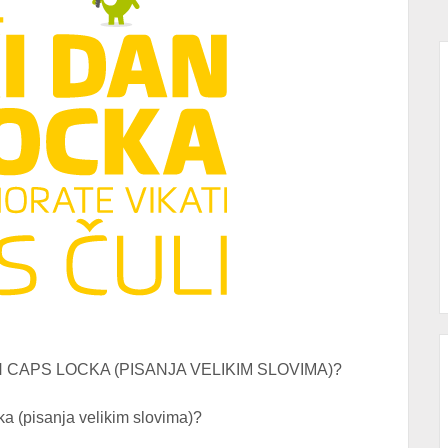
N CAPS LOCKA (PISANJA VELIKIM SLOVIMA)?
ka (pisanja velikim slovima)?