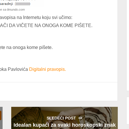
ne sa limundo.com
opisa na Internetu koju svi učimo:
NAČI DA VIČETE NA ONOGA KOME PIŠETE.
čete na onoga kome pišete.
stoka Pavlovića
Digitalni pravopis.
SLEDEĆI POST
Idealan kupaći za svaki horoskopski znak