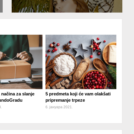
ja načina za slanje
5 predmeta koji će vam olakšati
mundoGradu
pripremanje trpeze
.
6. јануара 2021.