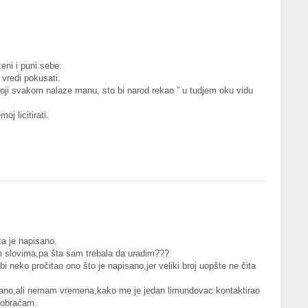
eni i puni sebe.
 vredi pokusati.
koji svakom nalaze manu, sto bi narod rekao ” u tudjem oku vidu
oj licitirati.
ta je napisano.
im slovima,pa šta sam trebala da uradim???
i neko pročitao ono što je napisano,jer veliki broj uopšte ne čita
isano,ali nemam vremena,kako me je jedan limundovac kontaktirao
 obraćam.