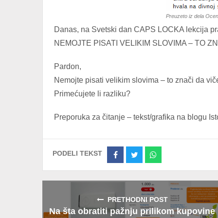
Preuzeto iz dela Oce
Danas, na Svetski dan CAPS LOCKA lekcija prav
NEMOJTE PISATI VELIKIM SLOVIMA – TO Z
Pardon,
Nemojte pisati velikim slovima – to znači da vi
Primećujete li razliku?
Preporuka za čitanje – tekst/grafika na blogu I
PODELI TEKST
Share
Share
Share
on
on
on
Facebook
Twitter
Whatsapp
PRETHODNI POST
Na šta obratiti pažnju prilikom kupovine