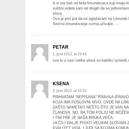
A vi ste baš od brda limundovaca koji imaju k
suštini,videla sam od drugih da se jednostavno 
slova.
Ovo je prvi put da se oglašavam na Limundo b
Srećno limundovanje svima,uživajte…..
PETAR
1. јула 2012. at 23:43
sve to u vezi velika slova su katolici izmislil
KSENA
2. јула 2012. at 10:16
PRIHVATAM “NEPISANA” PRAVILA (PRAVO
KOJA IMA POSLOVNI NIVO. OVDE NA LIM
ZAŠTO NAMETATI NEŠTO ŠTO JE VAN N
ČLANOVA. NO, NA TOM POLJU NE MOŽEMO
I TIM PRE JE NAŠA BRUKA VEĆA.
JA ĆU I DALJE PISATI VELIKIM SLOVIM
KVALITET VIDA. LJUDI SA KOJIMA KOMUN