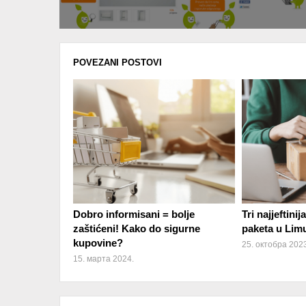
POVEZANI POSTOVI
Dobro informisani = bolje
Tri najjeftini
zaštićeni! Kako do sigurne
paketa u Li
kupovine?
25. октобра 2023
15. марта 2024.