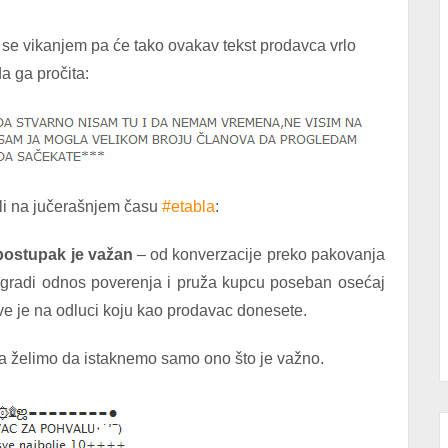
a se vikanjem pa će tako ovakav tekst prodavca vrlo
a ga pročita:
ili na jučerašnjem času
#etabla
:
postupak je važan
– od konverzacije preko pakovanja
o gradi odnos poverenja i pruža kupcu poseban osećaj
sve je na odluci koju kao prodavac donesete.
ada želimo da istaknemo samo ono što je važno.