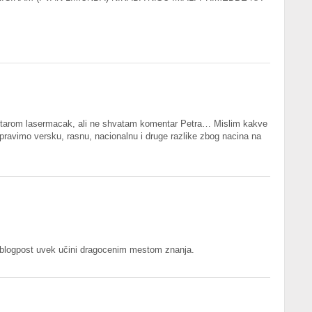
tarom lasermacak, ali ne shvatam komentar Petra… Mislim kakve
 pravimo versku, rasnu, nacionalnu i druge razlike zbog nacina na
n blogpost uvek učini dragocenim mestom znanja.