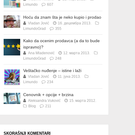
Limundo
607
Hoću da znam šta je neko kupio i prodao
Vladan Jović
16. децембра 2013.
LimundoGrad
355
Kako da ocenim prodavca (a da to bude
ispravno)?
Ana Mladenović
12. марта 2013.
LimundoGrad
248
Veštačko nuđenje – istine i laži
Vladan Jović
11. јуна 2013.
Limundo
234
Cenovnik + opcije + brzina
Aleksandra Vuković
15. марта 2012.
Blog
211
SKORAŠNJI KOMENTARI