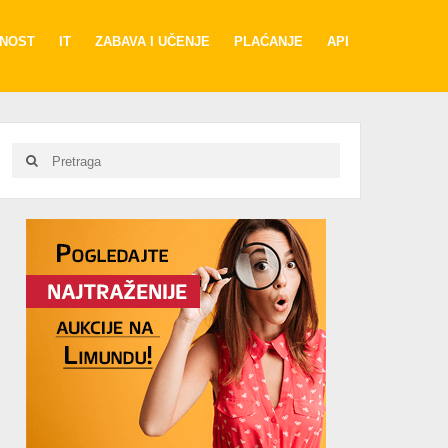
RNOST
IT
ZABAVA I UČENJE
PLAĆANJE
API
Search
Search
for:
Advertisement