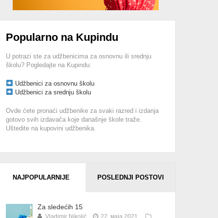
Popularno na Kupindu
U potrazi ste za udžbenicima za osnovnu ili srednju
školu? Pogledajte na Kupindu:
Udžbenici za osnovnu školu
Udžbenici za srednju školu
Ovde ćete pronaći udžbenike za svaki razred i izdanja
gotovo svih izdavača koje današnje škole traže.
Uštedite na kupovini udžbenika.
NAJPOPULARNIJE
POSLEDNJI POSTOVI
Za sledećih 15
Vladimir Nikolić
22. маја 2021.