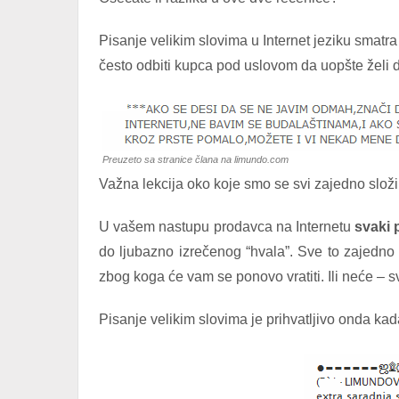
Pisanje velikim slovima u Internet jeziku smatr
često odbiti kupca pod uslovom da uopšte želi d
Preuzeto sa stranice člana na limundo.com
Važna lekcija oko koje smo se svi zajedno slož
U vašem nastupu prodavca na Internetu
svaki 
do ljubazno izrečenog “hvala”. Sve to zajedn
zbog koga će vam se ponovo vratiti. Ili neće – 
Pisanje velikim slovima je prihvatljivo onda k