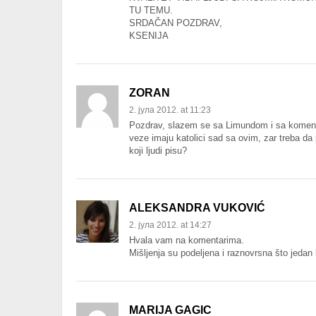
TU TEMU.
SRDAČAN POZDRAV,
KSENIJA
ZORAN
2. јула 2012. at 11:23
Pozdrav, slazem se sa Limundom i sa komen
veze imaju katolici sad sa ovim, zar treba da
koji ljudi pisu?
ALEKSANDRA VUKOVIĆ
2. јула 2012. at 14:27
Hvala vam na komentarima.
Mišljenja su podeljena i raznovrsna što jeda
MARIJA GAGIC