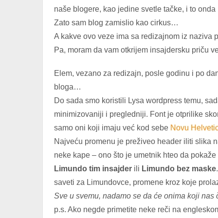
naše blogere, kao jedine svetle tačke, i to onda
Zato sam blog zamislio kao cirkus…
A kakve ovo veze ima sa redizajnom iz naziva 
Pa, moram da vam otkrijem insajdersku priču 
Elem, vezano za redizajn, posle godinu i po da
bloga…
Do sada smo koristili Lysa wordpress temu, sad
minimizovaniji i pregledniji. Font je otprilike sk
samo oni koji imaju već kod sebe
Novu Helveti
Najveću promenu je preživeo header iliti slika 
neke kape – ono što je umetnik hteo da pokaže
Limundo tim insajder
ili
Limundo bez maske
saveti za Limundovce, promene kroz koje prol
Sve u svemu, nadamo se da će onima koji nas či
p.s. Ako negde primetite neke reči na englesko