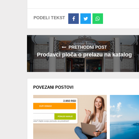
PODELI TEKST
Share
Share
Share
on
on
on
Facebook
Twitter
Whatsapp
PRETHODNI POST
Prodavci ploča o prelazu na katalog
POVEZANI POSTOVI