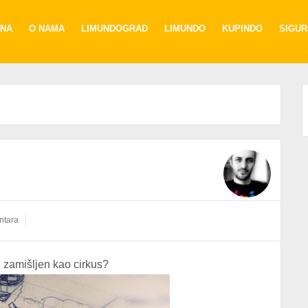
NA
O NAMA
LIMUNDOGRAD
LIMUNDO
KUPINDO
SIGU
ntara
g
zamišljen kao cirkus?