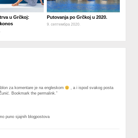
trva u Grčkoj:
Putovanja po Grčkoj u 2020.
ikonos
9. септембра 2020.
.
šablon za komentare je na engleskom
, a i ispod svakog posta
 Žunić. Bookmark the permalink.”
mo puno sjajnih blogpostova