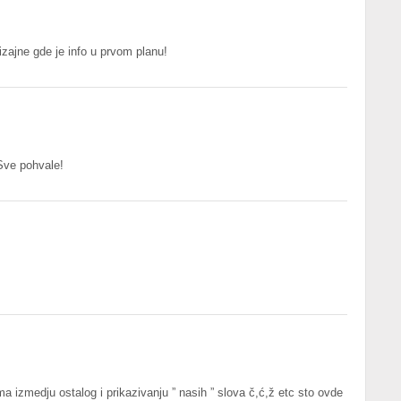
ajne gde je info u prvom planu!
 Sve pohvale!
ma izmedju ostalog i prikazivanju ” nasih ” slova č,ć,ž etc sto ovde