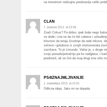
na trenutnom redizajnu predstavlja veliki pr
CLAN
7. априла 2012. at 23:58
Znači Cirkus? Pa dobro, ipak bolje nego šatra
se dođe i zna se da će biti zabave i uzbuđen
klovnovi da teraju životinje da rade trikove, da
zečeve i golubove iz svojih instrumenata (os
završava. To je Limundo. Vašar je, s druge 
svoju ponudu/potražnju pa ko nadglasa. I kad 
prednosti, ali se čini da ovaj drugi ima više 
PS4IZNAJMLJIVANJE
1. новембра 2015. at 23:01
Odlicna ideja. Jako mi se dopada.