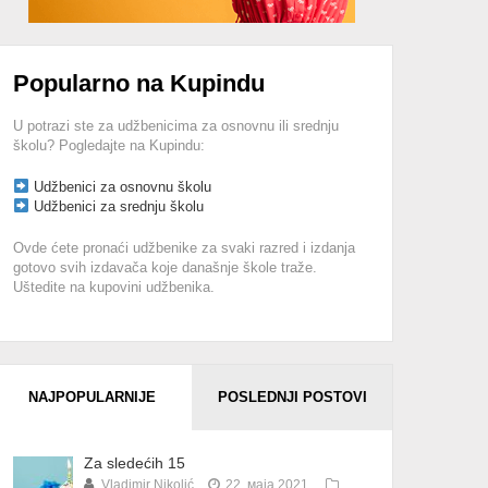
Popularno na Kupindu
U potrazi ste za udžbenicima za osnovnu ili srednju
školu? Pogledajte na Kupindu:
Udžbenici za osnovnu školu
Udžbenici za srednju školu
Ovde ćete pronaći udžbenike za svaki razred i izdanja
gotovo svih izdavača koje današnje škole traže.
Uštedite na kupovini udžbenika.
NAJPOPULARNIJE
POSLEDNJI POSTOVI
Za sledećih 15
Vladimir Nikolić
22. маја 2021.