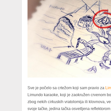
Sve je počelo sa crtežom koji sam pravio za
Li
Limundo karaoke, koji je zaokružen crvenom bo
zbog nekih cirkuskih vratolomija ili klovnova, v
svoje tačke, jedina tačka osvetljena reflektorom