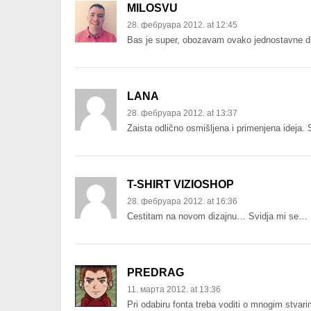
MILOSVU
28. фебруара 2012. at 12:45
Bas je super, obozavam ovako jednostavne diz
LANA
28. фебруара 2012. at 13:37
Zaista odlično osmišljena i primenjena ideja.
T-SHIRT VIZIOSHOP
28. фебруара 2012. at 16:36
Cestitam na novom dizajnu… Svidja mi se…
PREDRAG
11. марта 2012. at 13:36
Pri odabiru fonta treba voditi o mnogim stvari