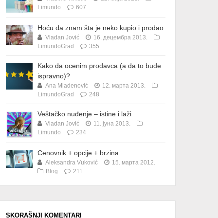
Limundo
607
Hoću da znam šta je neko kupio i prodao
Vladan Jović
16. децембра 2013.
LimundoGrad
355
Kako da ocenim prodavca (a da to bude
ispravno)?
Ana Mladenović
12. марта 2013.
LimundoGrad
248
Veštačko nuđenje – istine i laži
Vladan Jović
11. јуна 2013.
Limundo
234
Cenovnik + opcije + brzina
Aleksandra Vuković
15. марта 2012.
Blog
211
SKORAŠNJI KOMENTARI