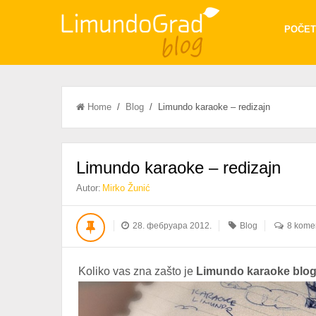
POČET
Home
/
Blog
/ Limundo karaoke – redizajn
Limundo karaoke – redizajn
Autor:
Mirko Žunić
28. фебруара 2012.
Blog
8 kome
Koliko vas zna zašto je
Limundo karaoke blo