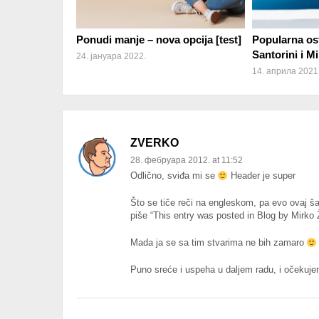
Ponudi manje – nova opcija [test]
Popularna os
Santorini i M
24. јануара 2022.
14. априла 2021
ZVERKO
28. фебруара 2012. at 11:52
Odlično, sviđa mi se
Header je super
Što se tiče reči na engleskom, pa evo ovaj 
piše “This entry was posted in Blog by Mirko
Mada ja se sa tim stvarima ne bih zamaro
Puno sreće i uspeha u daljem radu, i očekuje