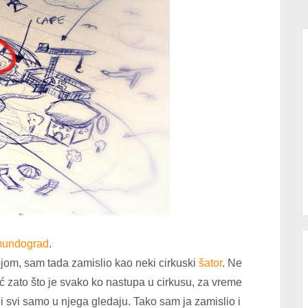
mundograd
.
jom, sam tada zamislio kao neki cirkuski
šator
. Ne
eć zato što je svako ko nastupa u cirkusu, za vreme
 i svi samo u njega gledaju. Tako sam ja zamislio i