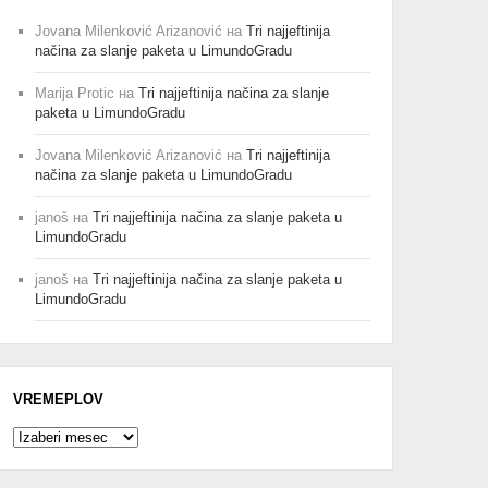
Jovana Milenković Arizanović
на
Tri najjeftinija
načina za slanje paketa u LimundoGradu
Marija Protic
на
Tri najjeftinija načina za slanje
paketa u LimundoGradu
Jovana Milenković Arizanović
на
Tri najjeftinija
načina za slanje paketa u LimundoGradu
janoš
на
Tri najjeftinija načina za slanje paketa u
LimundoGradu
janoš
на
Tri najjeftinija načina za slanje paketa u
LimundoGradu
VREMEPLOV
Vremeplov