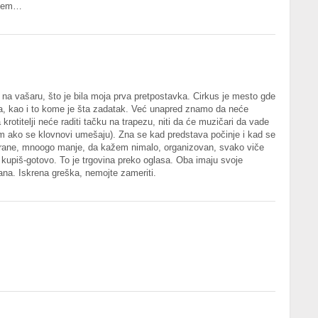
oblem…
 na vašaru, što je bila moja prva pretpostavka. Cirkus je mesto gde
ja, kao i to kome je šta zadatak. Već unapred znamo da neće
 krotitelji neće raditi tačku na trapezu, niti da će muzičari da vade
im ako se klovnovi umešaju). Zna se kad predstava počinje i kad se
strane, mnoogo manje, da kažem nimalo, organizovan, svako viče
kupiš-gotovo. To je trgovina preko oglasa. Oba imaju svoje
mana. Iskrena greška, nemojte zameriti.