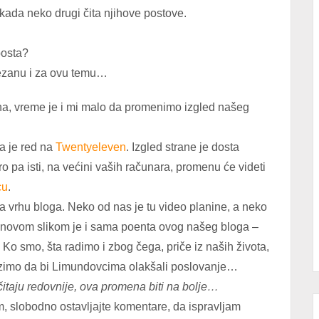
 kada neko drugi čita njihove postove.
posta?
vezanu i za ovu temu…
na, vreme je i mi malo da promenimo izgled našeg
a je red na
Twentyeleven
. Izgled strane je dosta
oro pa isti, na većini vaših računara, promenu će videti
cu
.
na vrhu bloga. Neko od nas je tu video planine, a neko
 novom slikom je i sama poenta ovog našeg bloga –
. Ko smo, šta radimo i zbog čega, priče iz naših života,
azimo da bi Limundovcima olakšali poslovanje…
taju redovnije, ova promena biti na bolje…
m, slobodno ostavljajte komentare, da ispravljam