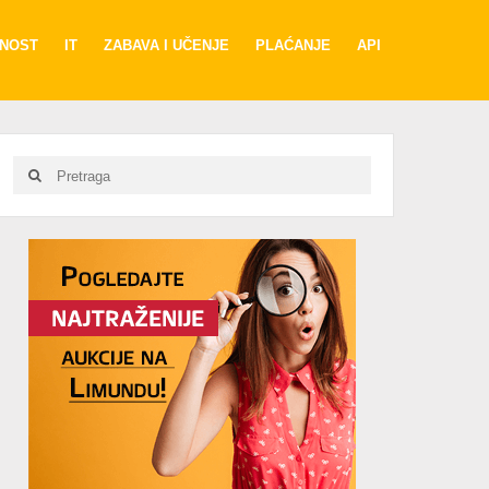
RNOST
IT
ZABAVA I UČENJE
PLAĆANJE
API
Search
Search
for:
Advertisement