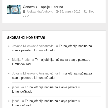
Cenovnik + opcije + brzina
Aleksandra Vuković
15. марта 2012.
Blog
211
SKORAŠNJI KOMENTARI
Jovana Milenković Arizanović
на
Tri najjeftinija načina za
slanje paketa u LimundoGradu
Marija Protic
на
Tri najjeftinija načina za slanje paketa u
LimundoGradu
Jovana Milenković Arizanović
на
Tri najjeftinija načina za
slanje paketa u LimundoGradu
janoš
на
Tri najjeftinija načina za slanje paketa u
LimundoGradu
janoš
на
Tri najjeftinija načina za slanje paketa u
LimundoGradu