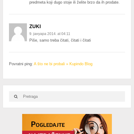
predmeta koji dugo stoje ili želite brzo da ih prodate.
ZUKI
9. јануара 2014. at 04:11
Piše, samo treba čitati, čitati i čitati
Povratni ping:
A što ne bi probali » Kupindo Blog
Search
Search
for:
Advertisement