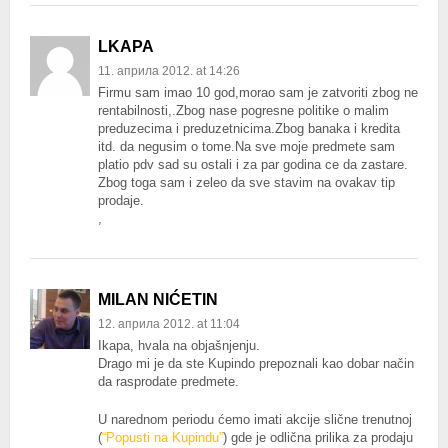
LKAPA
11. априла 2012. at 14:26
Firmu sam imao 10 god,morao sam je zatvoriti zbog ne
rentabilnosti,.Zbog nase pogresne politike o malim
preduzecima i preduzetnicima.Zbog banaka i kredita
itd. da negusim o tome.Na sve moje predmete sam
platio pdv sad su ostali i za par godina ce da zastare.
Zbog toga sam i zeleo da sve stavim na ovakav tip
prodaje.
,
MILAN NIĆETIN
12. априла 2012. at 11:04
Ikapa, hvala na objašnjenju.
Drago mi je da ste Kupindo prepoznali kao dobar način
da rasprodate predmete.
U narednom periodu ćemo imati akcije slične trenutnoj
(
“Popusti na Kupindu”
) gde je odlična prilika za prodaju