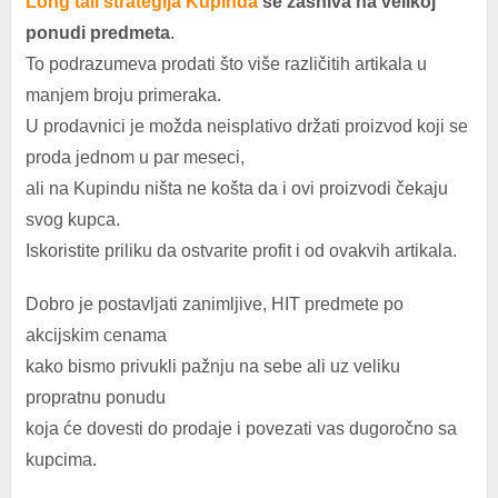
Long tail strategija Kupinda
se zasniva na velikoj
ponudi predmeta
.
To podrazumeva prodati što više različitih artikala u
manjem broju primeraka.
U prodavnici je možda neisplativo držati proizvod koji se
proda jednom u par meseci,
ali na Kupindu ništa ne košta da i ovi proizvodi čekaju
svog kupca.
Iskoristite priliku da ostvarite profit i od ovakvih artikala.
Dobro je postavljati zanimljive, HIT predmete po
akcijskim cenama
kako bismo privukli pažnju na sebe ali uz veliku
propratnu ponudu
koja će dovesti do prodaje i povezati vas dugoročno sa
kupcima.