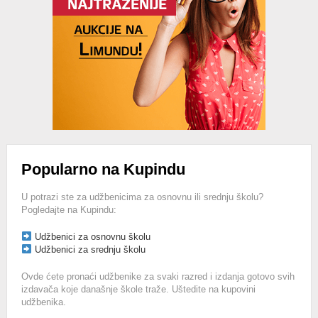
Popularno na Kupindu
U potrazi ste za udžbenicima za osnovnu ili srednju školu?
Pogledajte na Kupindu:
Udžbenici za osnovnu školu
Udžbenici za srednju školu
Ovde ćete pronaći udžbenike za svaki razred i izdanja gotovo svih
izdavača koje današnje škole traže. Uštedite na kupovini
udžbenika.