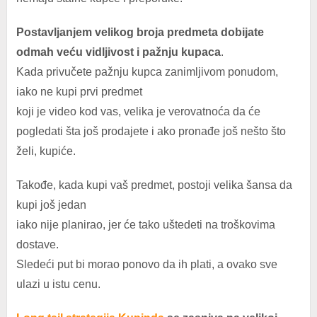
Postavljanjem velikog broja predmeta dobijate
odmah veću vidljivost i pažnju kupaca
.
Kada privučete pažnju kupca zanimljivom ponudom,
iako ne kupi prvi predmet
koji je video kod vas, velika je verovatnoća da će
pogledati šta još prodajete i ako pronađe još nešto što
želi, kupiće.
Takođe, kada kupi vaš predmet, postoji velika šansa da
kupi još jedan
iako nije planirao, jer će tako uštedeti na troškovima
dostave.
Sledeći put bi morao ponovo da ih plati, a ovako sve
ulazi u istu cenu.