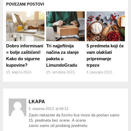
POVEZANI POSTOVI
Dobro informisani
Tri najjeftinija
5 predmeta koji će
= bolje zaštićeni!
načina za slanje
vam olakšati
Kako do sigurne
paketa u
pripremanje
kupovine?
LimundoGradu
trpeze
15. марта 2024.
25. октобра 2023.
6. јануара 2021.
LKAPA
5. априла 2012. at 09:12
Zasto nekazete da fizicko lice moze da postavi samo
15, predmeta bez ocene .A ocena
zavisi samo od prodatog predmeta