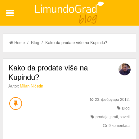
Home
/
Blog
/ Kako da prodate više na Kupindu?
Kako da prodate više na
Kupindu?
Autor:
Milan Nićetin
23. фебруара 2012.
Blog
prodaja
,
profi
,
saveti
9 komentara