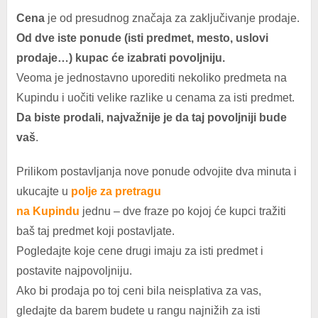
Cena
je od presudnog značaja za zaključivanje prodaje.
Od dve iste ponude (isti predmet, mesto, uslovi
prodaje…) kupac će izabrati povoljniju.
Veoma je jednostavno uporediti nekoliko predmeta na
Kupindu i uočiti velike razlike u cenama za isti predmet.
Da biste prodali, najvažnije je da taj povoljniji bude
vaš
.
Prilikom postavljanja nove ponude odvojite dva minuta i
ukucajte u
polje za pretragu
na Kupindu
jednu – dve fraze po kojoj će kupci tražiti
baš taj predmet koji postavljate.
Pogledajte koje cene drugi imaju za isti predmet i
postavite najpovoljniju.
Ako bi prodaja po toj ceni bila neisplativa za vas,
gledajte da barem budete u rangu najnižih za isti