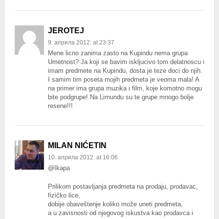
JEROTEJ
9. априла 2012. at 23:37
Mene licno zanima zasto na Kupindu nema grupa
Umetnost? Ja koji se bavim iskljucivo tom delatnoscu i
imam predmete na Kupindu, dosta je teze doci do njih.
I samim tim poseta mojih predmeta je veoma mala! A
na primer ima grupa muzika i film, koje komotno mogu
bite podgrupe! Na Limundu su te grupe mnogo bolje
resene!!!
MILAN NIĆETIN
10. априла 2012. at 16:06
@Ikapa
Prilikom postavljanja predmeta na prodaju, prodavac,
fizičko lice,
dobije obaveštenje koliko može uneti predmeta,
a u zavisnosti od njegovog iskustva kao prodavca i