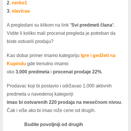
2.
nerko1
3.
slavicaa
A pregledani su klikom na link “
Svi predmeti člana
“.
Vidite li koliko mali procenat pregleda je potreban da
biste ostvarili prodaju?
Kao dobar primer imamo kategoriju
Igre i gedžeti na
Kupindu
gde trenutno imamo
oko
3,000 predmeta
i
procenat prodaje 22%
.
Prodavac koji bi postavio i održavao 1.000 aktivnih
predmeta u navedenoj kategoriji
imao bi ostvarenih
220 prodaja na mesečnom nivou
.
Čak i više ako bi imao niže cene od drugih.
Budite povoljniji od drugih