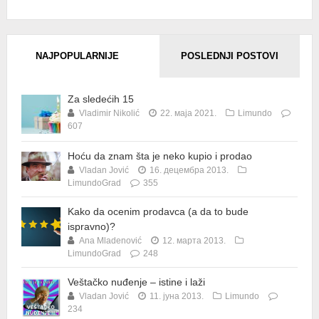
NAJPOPULARNIJE
POSLEDNJI POSTOVI
Za sledećih 15
Vladimir Nikolić
22. маја 2021.
Limundo
607
Hoću da znam šta je neko kupio i prodao
Vladan Jović
16. децембра 2013.
LimundoGrad
355
Kako da ocenim prodavca (a da to bude
ispravno)?
Ana Mladenović
12. марта 2013.
LimundoGrad
248
Veštačko nuđenje – istine i laži
Vladan Jović
11. јуна 2013.
Limundo
234