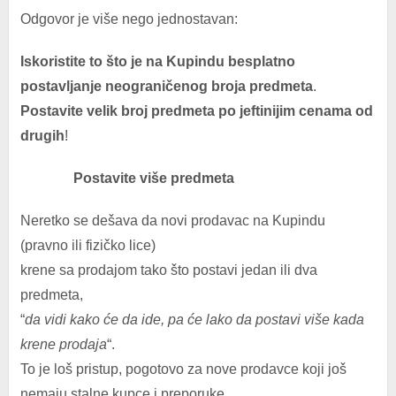
Odgovor je više nego jednostavan:
Iskoristite to što je na Kupindu besplatno
postavljanje neograničenog broja predmeta
.
Postavite velik broj predmeta po jeftinijim cenama od
drugih
!
Postavite više predmeta
Neretko se dešava da novi prodavac na Kupindu
(pravno ili fizičko lice)
krene sa prodajom tako što postavi jedan ili dva
predmeta,
“
da vidi kako će da ide, pa će lako da postavi više kada
krene prodaja
“.
To je loš pristup, pogotovo za nove prodavce koji još
nemaju stalne kupce i preporuke.