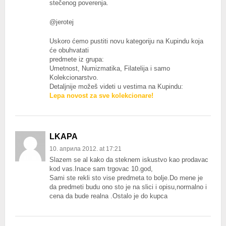
stečenog poverenja.
@jerotej
Uskoro ćemo pustiti novu kategoriju na Kupindu koja
će obuhvatati
predmete iz grupa:
Umetnost, Numizmatika, Filatelija i samo
Kolekcionarstvo.
Detaljnije možeš videti u vestima na Kupindu:
Lepa novost za sve kolekcionare!
LKAPA
10. априла 2012. at 17:21
Slazem se al kako da steknem iskustvo kao prodavac
kod vas.Inace sam trgovac 10.god,
Sami ste rekli sto vise predmeta to bolje.Do mene je
da predmeti budu ono sto je na slici i opisu,normalno i
cena da bude realna .Ostalo je do kupca