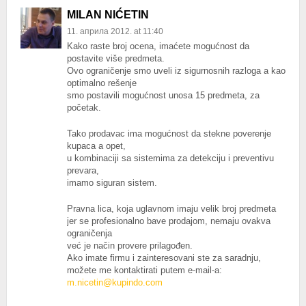
MILAN NIĆETIN
11. априла 2012. at 11:40
Kako raste broj ocena, imaćete mogućnost da
postavite više predmeta.
Ovo ograničenje smo uveli iz sigurnosnih razloga a kao
optimalno rešenje
smo postavili mogućnost unosa 15 predmeta, za
početak.
Tako prodavac ima mogućnost da stekne poverenje
kupaca a opet,
u kombinaciji sa sistemima za detekciju i preventivu
prevara,
imamo siguran sistem.
Pravna lica, koja uglavnom imaju velik broj predmeta
jer se profesionalno bave prodajom, nemaju ovakva
ograničenja
već je način provere prilagođen.
Ako imate firmu i zainteresovani ste za saradnju,
možete me kontaktirati putem e-mail-a:
m.nicetin@kupindo.com