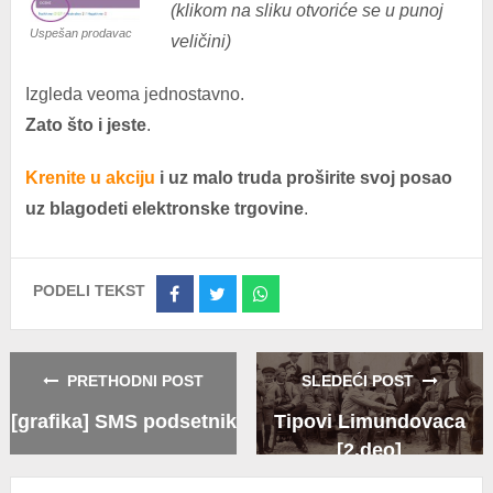
(klikom na sliku otvoriće se u punoj
Uspešan prodavac
veličini)
Izgleda veoma jednostavno.
Zato što i jeste
.
Krenite u akciju
i uz malo truda proširite svoj posao
uz blagodeti elektronske trgovine
.
PODELI TEKST
Share
Share
Share
on
on
on
Facebook
Twitter
Whatsapp
PRETHODNI POST
SLEDEĆI POST
[grafika] SMS podsetnik
Tipovi Limundovaca
[2.deo]