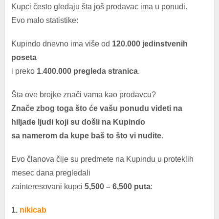
Kupci često gledaju šta još prodavac ima u ponudi.
Evo malo statistike:
Kupindo dnevno ima više od
120.000 jedinstvenih
poseta
i preko
1.400.000 pregleda stranica
.
Šta ove brojke znači vama kao prodavcu?
Znače zbog toga što će vašu ponudu videti na
hiljade ljudi koji su došli na Kupindo
sa namerom da kupe baš to što vi nudite
.
Evo članova čije su predmete na Kupindu u proteklih
mesec dana pregledali
zainteresovani kupci
5,500 – 6,500 puta
:
1.
nikicab