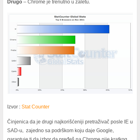
Drugo
– Chrome je trenutno u zaletu.
Izvor :
Stat Counter
Činjenica da je drugi najkorišćeniji pretraživač posle IE u
SAD-u, zajedno sa podrškom koju daje Google,
garantuje ti da izbor da pređeš na Chrome nije kratkog