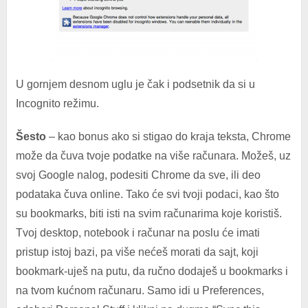
U gornjem desnom uglu je čak i podsetnik da si u
Incognito režimu.
Šesto
– kao bonus ako si stigao do kraja teksta, Chrome
može da čuva tvoje podatke na više računara. Možeš, uz
svoj Google nalog, podesiti Chrome da sve, ili deo
podataka čuva online. Tako će svi tvoji podaci, kao što
su bookmarks, biti isti na svim računarima koje koristiš.
Tvoj desktop, notebook i računar na poslu će imati
pristup istoj bazi, pa više nećeš morati da sajt, koji
bookmark-uješ na putu, da ručno dodaješ u bookmarks i
na tvom kućnom računaru. Samo idi u Preferences,