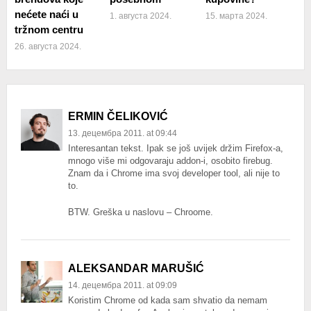
nećete naći u
1. августа 2024.
15. марта 2024.
tržnom centru
26. августа 2024.
ERMIN ČELIKOVIĆ
13. децембра 2011. at 09:44
Interesantan tekst. Ipak se još uvijek držim Firefox-a,
mnogo više mi odgovaraju addon-i, osobito firebug.
Znam da i Chrome ima svoj developer tool, ali nije to
to.
BTW. Greška u naslovu – Chroome.
ALEKSANDAR MARUŠIĆ
14. децембра 2011. at 09:09
Koristim Chrome od kada sam shvatio da nemam