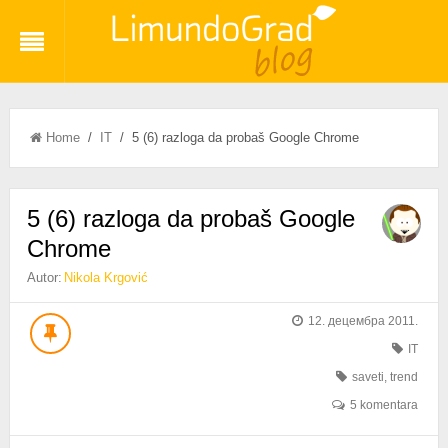
Home
/
IT
/ 5 (6) razloga da probaš Google Chrome
5 (6) razloga da probaš Google
Chrome
Autor:
Nikola Krgović
12. децембра 2011.
IT
saveti
,
trend
5 komentara