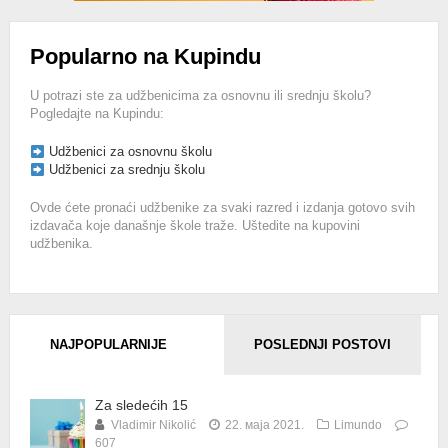
Popularno na Kupindu
U potrazi ste za udžbenicima za osnovnu ili srednju školu?
Pogledajte na Kupindu:
Udžbenici za osnovnu školu
Udžbenici za srednju školu
Ovde ćete pronaći udžbenike za svaki razred i izdanja gotovo svih
izdavača koje današnje škole traže. Uštedite na kupovini
udžbenika.
NAJPOPULARNIJE
POSLEDNJI POSTOVI
Za sledećih 15
Vladimir Nikolić
22. маја 2021.
Limundo
607