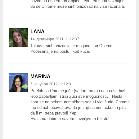
novca da budem fan Applea i evo tek sada saznajem
da se Chrome može sinhronizovati na više računara.
LANA
14. децембра 2011. at 22:37
Takođe, sinhronizacija je moguća i sa Operom.
Podešena je na poslu i kod kuće.
MARINA
5. јануара 2012. at 12:31
Pređoh na Chrome juče (sa Firefox-a) i danas se baš
lepo zabavljam istražujući sve mogućnosti… Našla
sam se na nekom nemačkom sajtu i vidi čuda, Chrome
me odmah obaveštava da je sajt na nemačkom i pita
da li mi treba prevod! Yep!
Hvala na dobrom savetu i uverljivom tekstu!