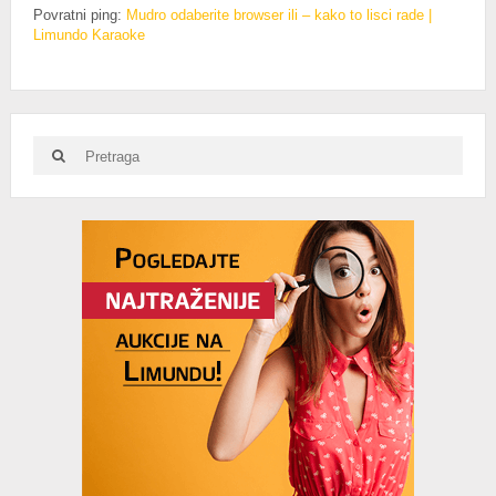
Povratni ping:
Mudro odaberite browser ili – kako to lisci rade |
Limundo Karaoke
Search
Search
for:
Advertisement