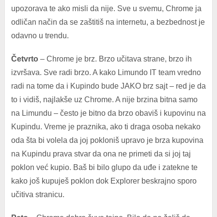
upozorava te ako misli da nije. Sve u svemu, Chrome ja
odličan način da se zaštitiš na internetu, a bezbednost je
odavno u trendu.
Četvrto
– Chrome je brz. Brzo učitava strane, brzo ih
izvršava. Sve radi brzo. A kako Limundo IT team vredno
radi na tome da i Kupindo bude JAKO brz sajt – red je da
to i vidiš, najlakše uz Chrome. A nije brzina bitna samo
na Limundu – često je bitno da brzo obaviš i kupovinu na
Kupindu. Vreme je praznika, ako ti draga osoba nekako
oda šta bi volela da joj pokloniš upravo je brza kupovina
na Kupindu prava stvar da ona ne primeti da si joj taj
poklon već kupio. Baš bi bilo glupo da uđe i zatekne te
kako još kupuješ poklon dok Explorer beskrajno sporo
učitiva stranicu.