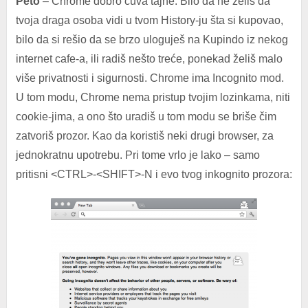
Peto
– Chrome dobro čuva tajne. Bilo da ne želiš da
tvoja draga osoba vidi u tvom History-ju šta si kupovao,
bilo da si rešio da se brzo uloguješ na Kupindo iz nekog
internet cafe-a, ili radiš nešto treće, ponekad želiš malo
više privatnosti i sigurnosti. Chrome ima Incognito mod.
U tom modu, Chrome nema pristup tvojim lozinkama, niti
cookie-jima, a ono što uradiš u tom modu se briše čim
zatvoriš prozor. Kao da koristiš neki drugi browser, za
jednokratnu upotrebu. Pri tome vrlo je lako – samo
pritisni <CTRL>-<SHIFT>-N i evo tvog inkognito prozora: