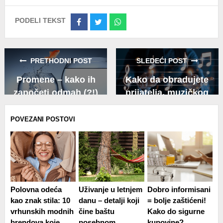
PODELI TEKST
Share
Share
Share
on
on
on
Facebook
Twitter
Whatsapp
PRETHODNI POST
SLEDEĆI POST
Promene – kako ih
Kako da obradujete
započeti odmah (?!)
prijatelja, muzičkog
fanatika, za
novogodišnje praznike?
POVEZANI POSTOVI
Polovna odeća
Uživanje u letnjem
Dobro informisani
kao znak stila: 10
danu – detalji koji
= bolje zaštićeni!
vrhunskih modnih
čine baštu
Kako do sigurne
brendova koje
posebnom
kupovine?