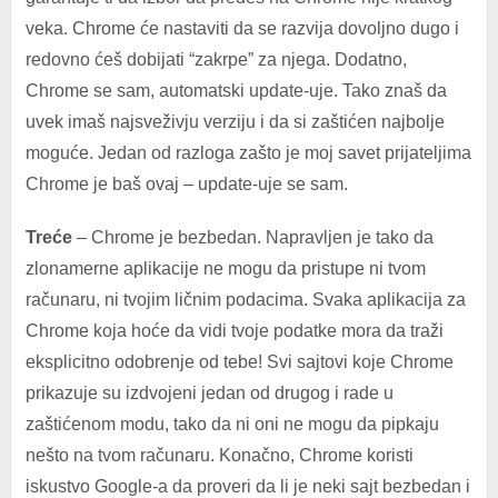
veka. Chrome će nastaviti da se razvija dovoljno dugo i
redovno ćeš dobijati “zakrpe” za njega. Dodatno,
Chrome se sam, automatski update-uje. Tako znaš da
uvek imaš najsveživju verziju i da si zaštićen najbolje
moguće. Jedan od razloga zašto je moj savet prijateljima
Chrome je baš ovaj – update-uje se sam.
Treće
– Chrome je bezbedan. Napravljen je tako da
zlonamerne aplikacije ne mogu da pristupe ni tvom
računaru, ni tvojim ličnim podacima. Svaka aplikacija za
Chrome koja hoće da vidi tvoje podatke mora da traži
eksplicitno odobrenje od tebe! Svi sajtovi koje Chrome
prikazuje su izdvojeni jedan od drugog i rade u
zaštićenom modu, tako da ni oni ne mogu da pipkaju
nešto na tvom računaru. Konačno, Chrome koristi
iskustvo Google-a da proveri da li je neki sajt bezbedan i