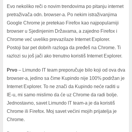
Evo nekoliko reči o novim trendovima po pitanju internet
pretraživača odn. browser-a. Po nekim istraživanjima
Google Chrome je pretekao Firefox kao najpopularniji
browser u Sjedinjenim Državama, a zajedno Firefox i
Chrome već uveliko prevazilaze Internet Explorer.
Postoji bar pet dobrih razloga da pređeš na Chrome. Ti
razlozi su još jači ako trenutno koristiš Internet Explorer.
Prvo
– Limundo IT team preporučuje bilo koji od ova dva
browser-a, jedino sa čime Kupindo nije 100% podržan je
Internet Explorer. To ne znači da Kupindo neće raditi u
IE-u, mi samo mislimo da će uz Chrome da radi bolje.
Jednostavno, savet Limundo IT team-a je da koristiš
Chrome ili Firefox. Moj savet većini mojih prijatelja je
Chrome.