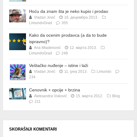
Hoću da znam šta je neko kupio i prodao
Vladan Jović
16. децембра 2013.
LimundoGrad
355
Kako da ocenim prodavca (a da to bude
ispravno)?
Ana Mladenović
12. марта 2013.
LimundoGrad
248
Veštačko nuđenje – istine i laži
Vladan Jović
11. јуна 2013.
Limundo
234
Cenovnik + opcije + brzina
Aleksandra Vuković
15. марта 2012.
Blog
211
SKORAŠNJI KOMENTARI