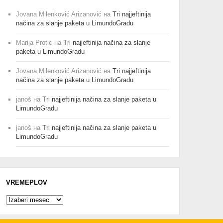
Jovana Milenković Arizanović
на
Tri najjeftinija
načina za slanje paketa u LimundoGradu
Marija Protic
на
Tri najjeftinija načina za slanje
paketa u LimundoGradu
Jovana Milenković Arizanović
на
Tri najjeftinija
načina za slanje paketa u LimundoGradu
janoš
на
Tri najjeftinija načina za slanje paketa u
LimundoGradu
janoš
на
Tri najjeftinija načina za slanje paketa u
LimundoGradu
VREMEPLOV
Vremeplov