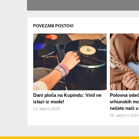
POVEZANI POSTOVI
Dani ploča na Kupindu: Vinil ne
Polovna odeća
izlazi iz mode!
vrhunskih mo
nećete naći u
13. марта 2025.
26. августа 2024