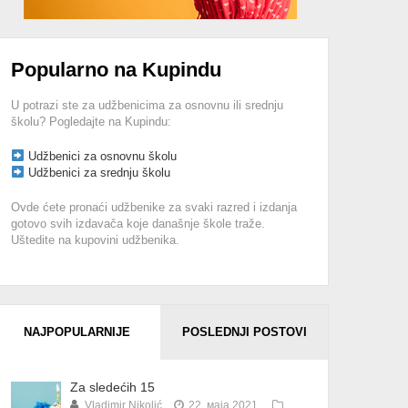
Popularno na Kupindu
U potrazi ste za udžbenicima za osnovnu ili srednju
školu? Pogledajte na Kupindu:
Udžbenici za osnovnu školu
Udžbenici za srednju školu
Ovde ćete pronaći udžbenike za svaki razred i izdanja
gotovo svih izdavača koje današnje škole traže.
Uštedite na kupovini udžbenika.
NAJPOPULARNIJE
POSLEDNJI POSTOVI
Za sledećih 15
Vladimir Nikolić
22. маја 2021.