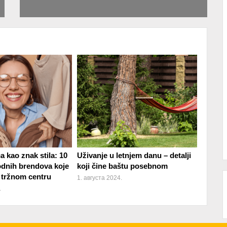
 kao znak stila: 10
Uživanje u letnjem danu – detalji
dnih brendova koje
koji čine baštu posebnom
 tržnom centru
1. августа 2024.
.