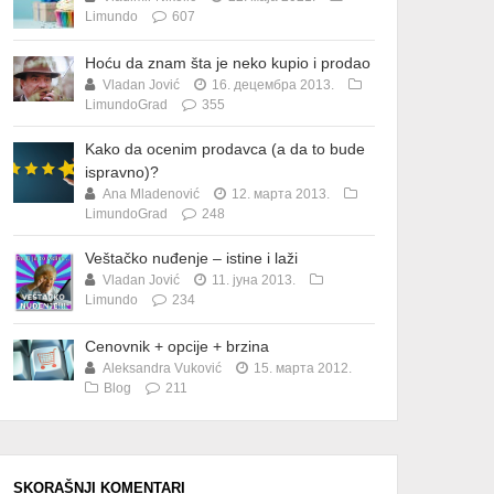
Limundo
607
Hoću da znam šta je neko kupio i prodao
Vladan Jović
16. децембра 2013.
LimundoGrad
355
Kako da ocenim prodavca (a da to bude
ispravno)?
Ana Mladenović
12. марта 2013.
LimundoGrad
248
Veštačko nuđenje – istine i laži
Vladan Jović
11. јуна 2013.
Limundo
234
Cenovnik + opcije + brzina
Aleksandra Vuković
15. марта 2012.
Blog
211
SKORAŠNJI KOMENTARI