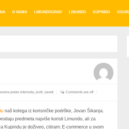
NA
O NAMA
LIMUNDOGRAD
LIMUNDO
KUPINDO
SIGU
ovina preko interneta
,
profi
,
saveti
Comments are off
tu
naš kolega iz korisničke podrške, Jovan Šikanja.
rodaju predmeta najviše koristi Limundo, ali za
a Kupindu je doživeo, citiram: E-commerce u svom