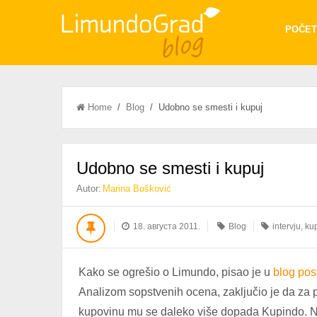
POČET
Home
/
Blog
/ Udobno se smesti i kupuj
Udobno se smesti i kupuj
Autor:
Marina Bošković
18. августа 2011.
Blog
intervju
,
kup
Kako se ogrešio o Limundo, pisao je u
blog pos
Analizom sopstvenih ocena, zaključio je da za p
kupovinu mu se daleko više dopada Kupindo. N