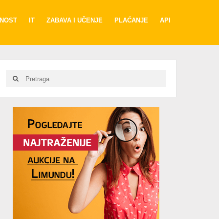
RNOST
IT
ZABAVA I UČENJE
PLAĆANJE
API
Search
Search
for:
Advertisement