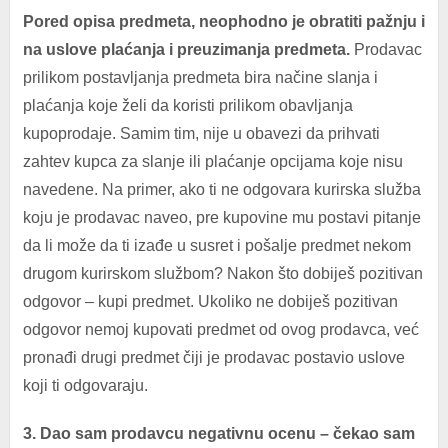
Pored opisa predmeta, neophodno je obratiti pažnju i
na uslove plaćanja i preuzimanja predmeta.
Prodavac
prilikom postavljanja predmeta bira načine slanja i
plaćanja koje želi da koristi prilikom obavljanja
kupoprodaje. Samim tim, nije u obavezi da prihvati
zahtev kupca za slanje ili plaćanje opcijama koje nisu
navedene. Na primer, ako ti ne odgovara kurirska služba
koju je prodavac naveo, pre kupovine mu postavi pitanje
da li može da ti izađe u susret i pošalje predmet nekom
drugom kurirskom službom? Nakon što dobiješ pozitivan
odgovor – kupi predmet. Ukoliko ne dobiješ pozitivan
odgovor nemoj kupovati predmet od ovog prodavca, već
pronađi drugi predmet čiji je prodavac postavio uslove
koji ti odgovaraju.
3. Dao sam prodavcu negativnu ocenu – čekao sam