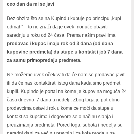
ceo dan da mi se javi
Bez obzira što se na Kupindu kupuje po principu „kupi
odmah“ – to ne znači da je uvek moguće obaviti
saradnju u roku od 24 časa. Prema našim pravilima
prodavac i kupac imaju rok od 3 dana (od dana
kupovine predmeta) da stupe u kontakt i još 7 dana
za samu primopredaju predmeta.
Ne možemo uvek očekivati da će nam se prodavac javiti
ili da će nas kontaktirati istog dana kada smo predmet
kupili. Kupindo je portal na kome je kupovina moguća 24
časa dnevno, 7 dana u nedelji. Zbog toga je potrebno
prodavcima ostaviti rok u kome ce moći da stupe u
kontakt sa kupcima i dogovore se o načinu slanja i
preuzimanja predmeta. Pored toga, subota i nedelja su
neradni dani za većinu pravnih lica koja prodaju na