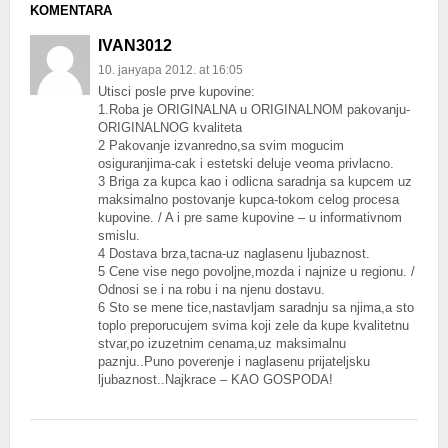
KOMENTARA
IVAN3012
10. јануара 2012. at 16:05
Utisci posle prve kupovine:
1.Roba je ORIGINALNA u ORIGINALNOM pakovanju-
ORIGINALNOG kvaliteta
2 Pakovanje izvanredno,sa svim mogucim
osiguranjima-cak i estetski deluje veoma privlacno.
3 Briga za kupca kao i odlicna saradnja sa kupcem uz
maksimalno postovanje kupca-tokom celog procesa
kupovine. / A i pre same kupovine – u informativnom
smislu.
4 Dostava brza,tacna-uz naglasenu ljubaznost.
5 Cene vise nego povoljne,mozda i najnize u regionu. /
Odnosi se i na robu i na njenu dostavu.
6 Sto se mene tice,nastavljam saradnju sa njima,a sto
toplo preporucujem svima koji zele da kupe kvalitetnu
stvar,po izuzetnim cenama,uz maksimalnu
paznju..Puno poverenje i naglasenu prijateljsku
ljubaznost..Najkrace – KAO GOSPODA!