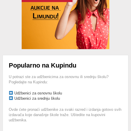
Popularno na Kupindu
U potrazi ste za udžbenicima za osnovnu ili srednju školu?
Pogledajte na Kupindu:
Udžbenici za osnovnu školu
Udžbenici za srednju školu
Ovde ćete pronaći udžbenike za svaki razred i izdanja gotovo svih
izdavača koje današnje škole traže. Uštedite na kupovini
udžbenika.