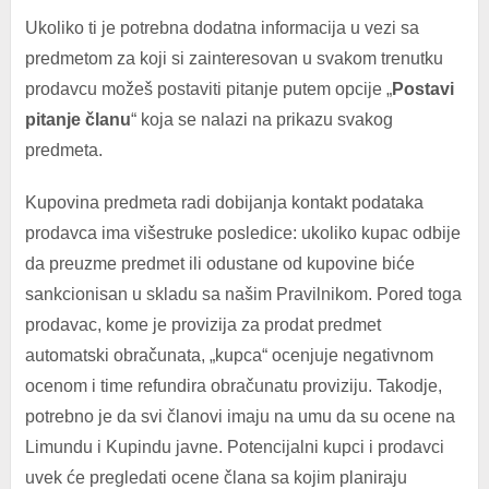
Ukoliko ti je potrebna dodatna informacija u vezi sa
predmetom za koji si zainteresovan u svakom trenutku
prodavcu možeš postaviti pitanje putem opcije „
Postavi
pitanje članu
“ koja se nalazi na prikazu svakog
predmeta.
Kupovina predmeta radi dobijanja kontakt podataka
prodavca ima višestruke posledice: ukoliko kupac odbije
da preuzme predmet ili odustane od kupovine biće
sankcionisan u skladu sa našim Pravilnikom. Pored toga
prodavac, kome je provizija za prodat predmet
automatski obračunata, „kupca“ ocenjuje negativnom
ocenom i time refundira obračunatu proviziju. Takodje,
potrebno je da svi članovi imaju na umu da su ocene na
Limundu i Kupindu javne. Potencijalni kupci i prodavci
uvek će pregledati ocene člana sa kojim planiraju