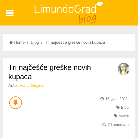
Home
/
Blog
/ Tri najčešće greške novih kupaca
Tri najčešće greške novih
kupaca
Autor:
Ivana Grujičić
15. јула 2011.
Blog
saveti
2 komentara