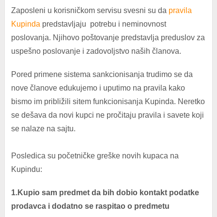
Zaposleni u korisničkom servisu svesni su da
pravila
Kupinda
predstavljaju potrebu i neminovnost
poslovanja. Njihovo poštovanje predstavlja preduslov za
uspešno poslovanje i zadovoljstvo naših članova.
Pored primene sistema sankcionisanja trudimo se da
nove članove edukujemo i uputimo na pravila kako
bismo im približili sitem funkcionisanja Kupinda. Neretko
se dešava da novi kupci ne pročitaju pravila i savete koji
se nalaze na sajtu.
Posledica su početničke greške novih kupaca na
Kupindu:
1.Kupio sam predmet da bih dobio kontakt podatke
prodavca i dodatno se raspitao o predmetu