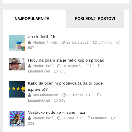
NAJPOPULARNIJE
POSLEDNJI POSTOVI
Za sledećih 15
Vladimir Nikolić
22. маја 2021.
Limundo
607
Hoću da znam šta je neko kupio i prodao
Vladan Jović
16. децембра 2013.
LimundoGrad
355
Kako da ocenim prodavca (a da to bude
ispravno)?
Ana Mladenović
12. марта 2013.
LimundoGrad
248
Veštačko nuđenje – istine i laži
Vladan Jović
11. јуна 2013.
Limundo
234