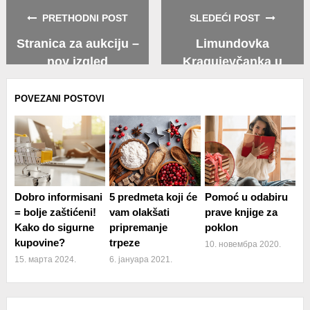
Facebook
Twitter
Whatsapp
PRETHODNI POST
SLEDEĆI POST
Stranica za aukciju –
Limundovka
nov izgled
Kragujevčanka u
Limundu
POVEZANI POSTOVI
Dobro informisani
5 predmeta koji će
Pomoć u odabiru
= bolje zaštićeni!
vam olakšati
prave knjige za
Kako do sigurne
pripremanje
poklon
kupovine?
trpeze
10. новембра 2020.
15. марта 2024.
6. јануара 2021.