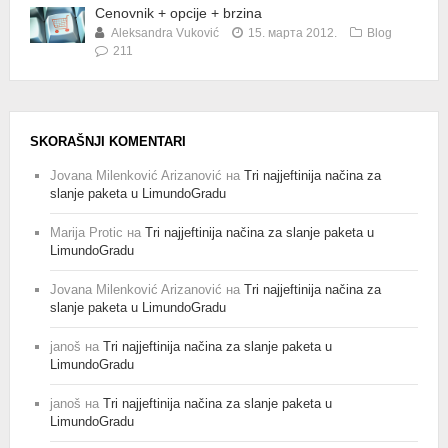
Cenovnik + opcije + brzina
Aleksandra Vuković
15. марта 2012.
Blog
211
SKORAŠNJI KOMENTARI
Jovana Milenković Arizanović
на
Tri najjeftinija načina za
slanje paketa u LimundoGradu
Marija Protic
на
Tri najjeftinija načina za slanje paketa u
LimundoGradu
Jovana Milenković Arizanović
на
Tri najjeftinija načina za
slanje paketa u LimundoGradu
janoš
на
Tri najjeftinija načina za slanje paketa u
LimundoGradu
janoš
на
Tri najjeftinija načina za slanje paketa u
LimundoGradu