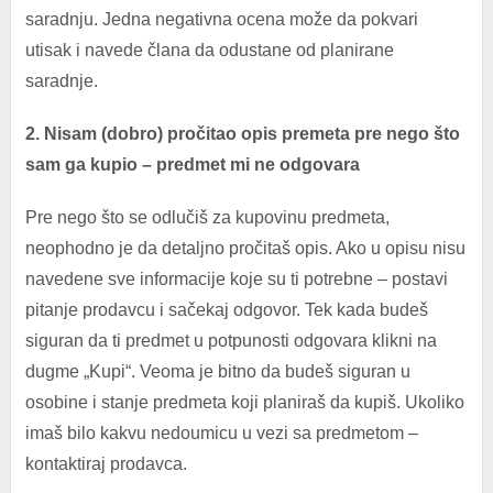
saradnju. Jedna negativna ocena može da pokvari
utisak i navede člana da odustane od planirane
saradnje.
2. Nisam (dobro) pročitao opis premeta pre nego što
sam ga kupio – predmet mi ne odgovara
Pre nego što se odlučiš za kupovinu predmeta,
neophodno je da detaljno pročitaš opis. Ako u opisu nisu
navedene sve informacije koje su ti potrebne – postavi
pitanje prodavcu i sačekaj odgovor. Tek kada budeš
siguran da ti predmet u potpunosti odgovara klikni na
dugme „Kupi“. Veoma je bitno da budeš siguran u
osobine i stanje predmeta koji planiraš da kupiš. Ukoliko
imaš bilo kakvu nedoumicu u vezi sa predmetom –
kontaktiraj prodavca.