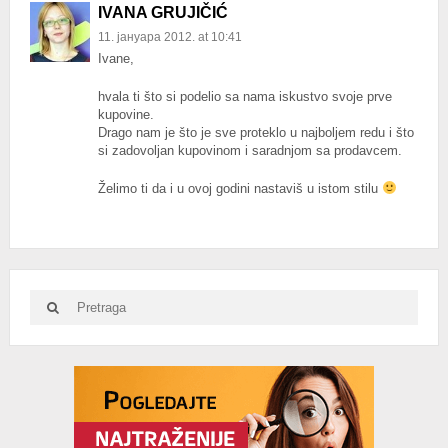
IVANA GRUJIČIĆ
11. јануара 2012. at 10:41
Ivane,
hvala ti što si podelio sa nama iskustvo svoje prve
kupovine.
Drago nam je što je sve proteklo u najboljem redu i što
si zadovoljan kupovinom i saradnjom sa prodavcem.
Želimo ti da i u ovoj godini nastaviš u istom stilu
Search
Search
for:
Advertisement