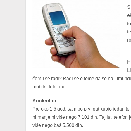
S
e
t
t
r
H
L
čemu se radi? Radi se o tome da se na Limundu 
mobilni telefoni.
Konkretno
:
Pre oko 1,5 god. sam po prvi put kupio jedan te
ni manje ni više nego 7.101 din. Taj isti telefo
više nego baš 5.500 din.