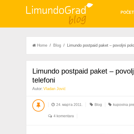
POČET
Home
/
Blog
/ Limundo postpaid paket – povoljni polovn
Limundo postpaid paket – povoljn
telefoni
Autor:
Vladan Jović
24. марта 2011.
Blog
kupovina pre
4 komentara