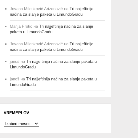
Jovana Milenković Arizanović
на
Tri najjeftinija
načina za slanje paketa u LimundoGradu
Marija Protic
на
Tri najjeftinija načina za slanje
paketa u LimundoGradu
Jovana Milenković Arizanović
на
Tri najjeftinija
načina za slanje paketa u LimundoGradu
janoš
на
Tri najjeftinija načina za slanje paketa u
LimundoGradu
janoš
на
Tri najjeftinija načina za slanje paketa u
LimundoGradu
VREMEPLOV
Vremeplov