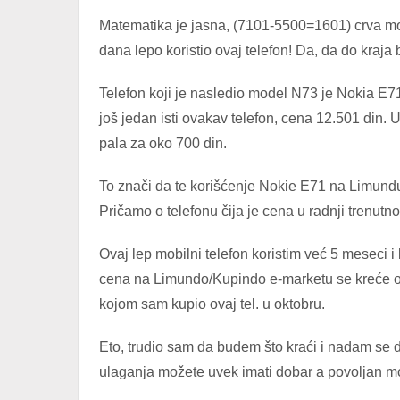
Matematika je jasna, (7101-5500=1601) crva mož
dana lepo koristio ovaj telefon! Da, da do kraj
Telefon koji je nasledio model N73 je Nokia E7
još jedan isti ovakav telefon, cena 12.501 din.
pala za oko 700 din.
To znači da te korišćenje Nokie E71 na Limund
Pričamo o telefonu čija je cena u radnji trenutn
Ovaj lep mobilni telefon koristim već 5 meseci i 
cena na Limundo/Kupindo e-marketu se kreće oko
kojom sam kupio ovaj tel. u oktobru.
Eto, trudio sam da budem što kraći i nadam se
ulaganja možete uvek imati dobar a povoljan mob