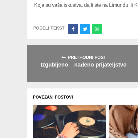
Koja su vaša iskustva, da li ste na Limundu ili K
PODELI TEKST
Share
Share
Share
on
on
on
Facebook
Twitter
Whatsapp
PRETHODNI POST
Izgubljeno – nađeno prijateljstvo
POVEZANI POSTOVI