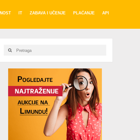
RNOST
IT
ZABAVA I UČENJE
PLAĆANJE
API
Search
Search
for:
Advertisement