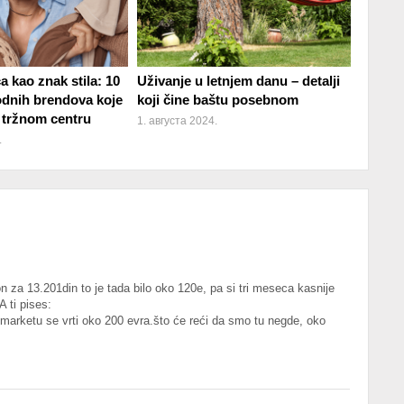
 kao znak stila: 10
Uživanje u letnjem danu – detalji
dnih brendova koje
koji čine baštu posebnom
 tržnom centru
1. августа 2024.
.
on za 13.201din to je tada bilo oko 120e, pa si tri meseca kasnije
A ti pises:
arketu se vrti oko 200 evra.što će reći da smo tu negde, oko