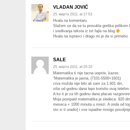
VLADAN JOVIĆ
25. марта 2011. at 17:53
Hvala na komentaru.
Slažem se da se tu provukla greška prilikom 
i sređivanja teksta iz txt fajla na blog
Hvala na ispravci i drago mi je da si primetio.
SALE
25. марта 2011. at 20:10
Matematika ti nije tacna uopste, kazes:
“Matematika je jasna, (7101-5500=1601)
crva možda nije bilo ali sam za 1.601 din,
više od godinu dana lepo koristio ovaj telefon. 
A ko ti je za tih godinu dana placao razgovore
Moja postpaid matematika je sledeca: 920 din
meseca + 1000 minuta u mrezi. A onda od tog
sto si ti uradio) i sve ispadne mnogo povoljni