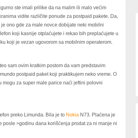
igurno ste imali prilike da na malim ili malo većim
kranima vidite različite ponude za postpaid pakete. Da,
o je ono gde za male novce dobijate neki mobilni
elefon koji kasnije otplaćujete i rekao bih preplaćujete u
oku koji je vezan ugovorom sa mobilnim operaterom.
teo sam ovim kratkim postom da vam predstavim
imundo postpaid paket koji praktikujem neko vreme. O
mogu za super male parice naći jeftini polovni
lefon preko Limunda. Bila je to
Nokia
N73. Plaćena je
n je posle >godinu dana korišćenja prodat za ni manje ni