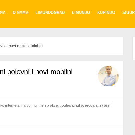
NA
O NAMA
LIMUNDOGRAD
LIMUNDO
KUPINDO
SIGU
i i novi mobilni telefoni
i polovni i novi mobilni
ko interneta
,
najbolji primeri prakse
,
pogled iznutra
,
prodaja
,
saveti