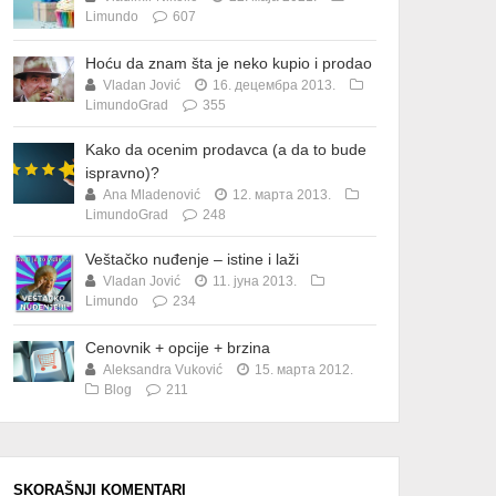
Limundo
607
Hoću da znam šta je neko kupio i prodao
Vladan Jović
16. децембра 2013.
LimundoGrad
355
Kako da ocenim prodavca (a da to bude
ispravno)?
Ana Mladenović
12. марта 2013.
LimundoGrad
248
Veštačko nuđenje – istine i laži
Vladan Jović
11. јуна 2013.
Limundo
234
Cenovnik + opcije + brzina
Aleksandra Vuković
15. марта 2012.
Blog
211
SKORAŠNJI KOMENTARI