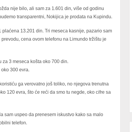
da nije bilo, ali sam za 1.601 din, više od godinu
a budemo transparentni, Nokijica je prodata na Kupindu.
1 plaćena 13.201 din. Tri meseca kasnije, pazario sam
 U prevodu, cena ovom telefonu na Limundo tržištu je
u za 3 meseca košta oko 700 din.
o oko 300 evra.
koristiću ga verovatno još toliko, no njegova trenutna
 120 evra, što će reći da smo tu negde, oko cifre sa
 da sam uspeo da prenesem iskustvo kako sa malo
ilni telefon.