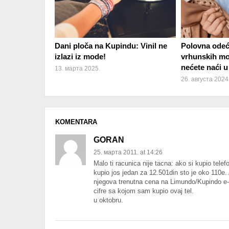
Dani ploča na Kupindu: Vinil ne
Polovna odeća
izlazi iz mode!
vrhunskih mo
nećete naći u
13. марта 2025.
26. августа 2024
KOMENTARA
GORAN
25. марта 2011. at 14:26
Malo ti racunica nije tacna: ako si kupio telef
kupio jos jedan za 12.501din sto je oko 110e. 
njegova trenutna cena na Limundo/Kupindo e-m
cifre sa kojom sam kupio ovaj tel.
u oktobru.