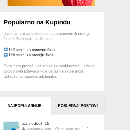
Popularno na Kupindu
U potrazi ste za udžbenicima za osnovnu ili srednju
školu? Pogledajte na Kupindu:
Udžbenici za osnovnu školu
Udžbenici za srednju školu
Ovde ćete pronaći udžbenike za svaki razred i izdanja
gotovo svih izdavača koje današnje škole traže.
Uštedite na kupovini udžbenika.
NAJPOPULARNIJE
POSLEDNJI POSTOVI
Za sledećih 15
Vladimir Nikolić
22. маја 2021.