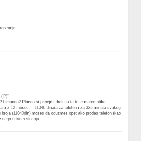
kopiranja
(!?)”
? Limundo? Placao si pripejd i drali su te to je matematika.
ara x 12 meseci = 11040 dinara za telefon i za 325 minuta svakog
 broja (11040din) mozes da oduzmes opet ako prodas telefon (kao
je nego u tvom slucaju.