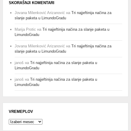
SKORAŠNJI KOMENTARI
Jovana Milenković Arizanović
на
Tri najjeftinija načina za
slanje paketa u LimundoGradu
Marija Protic
на
Tri najjeftinija načina za slanje paketa u
LimundoGradu
Jovana Milenković Arizanović
на
Tri najjeftinija načina za
slanje paketa u LimundoGradu
janoš
на
Tri najjeftinija načina za slanje paketa u
LimundoGradu
janoš
на
Tri najjeftinija načina za slanje paketa u
LimundoGradu
VREMEPLOV
Vremeplov