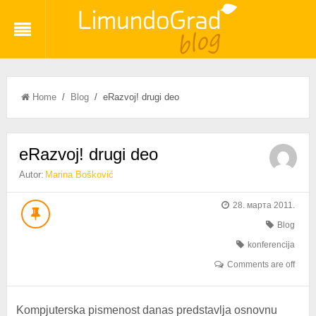
Home
/
Blog
/ eRazvoj! drugi deo
eRazvoj! drugi deo
Autor:
Marina Bošković
28. марта 2011.
Blog
konferencija
Comments are off
Kompjuterska pismenost danas predstavlja osnovnu