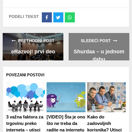
PODELI TEKST
Share
Share
Share
on
on
on
Facebook
Twitter
Whatsapp
PRETHODNI POST
SLEDEĆI POST
eRazvoj! prvi deo
Shurdaa – u jednom
dahu
POVEZANI POSTOVI
3 važna faktora za
[VIDEO] Šta je ono
Kako do
trgovinu preko
što ne treba da
zadovoljnih
interneta – utisci
radite na internetu
korisnika? Utisci