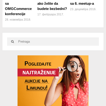
sa
ako želite da
sa 6. meetup-a
OMGCommerce
budete bezbedni?
23. децембра 2016.
konferencije
17. фебруара 2017.
28. новембра 2018.
Search
Search
for:
Advertisement