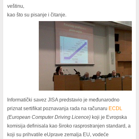
veštinu,
kao što su pisanje i čitanje.
Informatički savez JISA predstavio je međunarodno
priznat sertifikat poznavanja rada na računaru
ECDL
(European Computer Driving Licence)
koji je Evropska
komisija definisala kao široko rasprostranjen standard, a
koji su prihvatile eUprave zemalja EU, vodeće