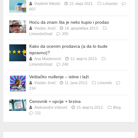
Vladimir Nikolić
22. маја 2021.
Limundo
607
Hoću da znam šta je neko kupio i prodao
Vladan Jović
16. децембра 2013.
LimundoGrad
355
Kako da ocenim prodavca (a da to bude
ispravno)?
Ana Mladenović
12. марта 2013.
LimundoGrad
248
Veštačko nuđenje – istine i laži
Vladan Jović
11. јуна 2013.
Limundo
234
Cenovnik + opcije + brzina
Aleksandra Vuković
15. марта 2012.
Blog
211