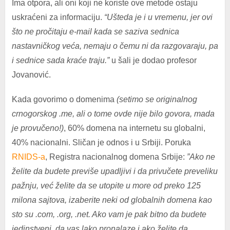
Ima otpora, ali oni koji ne koriste ove metode ostaju
uskraćeni za informaciju.
“Ušteda je i u vremenu, jer ovi
što ne pročitaju e-mail kada se saziva sednica
nastavničkog veća, nemaju o čemu ni da razgovaraju, pa
i sednice sada kraće traju.”
u šali je dodao profesor
Jovanović.
Kada govorimo o domenima
(setimo se originalnog
crnogorskog .me, ali o tome ovde nije bilo govora, mada
je provučeno!)
, 60% domena na internetu su globalni,
40% nacionalni. Sličan je odnos i u Srbiji. Poruka
RNIDS-a
, Registra nacionalnog domena Srbije:
”Ako ne
želite da budete previše upadljivi i da privučete preveliku
pažnju, već želite da se utopite u more od preko 125
milona sajtova, izaberite neki od globalnih domena kao
sto su .com, .org, .net. Ako vam je pak bitno da budete
jedinstveni, da vas lako pronalaze i ako želite da