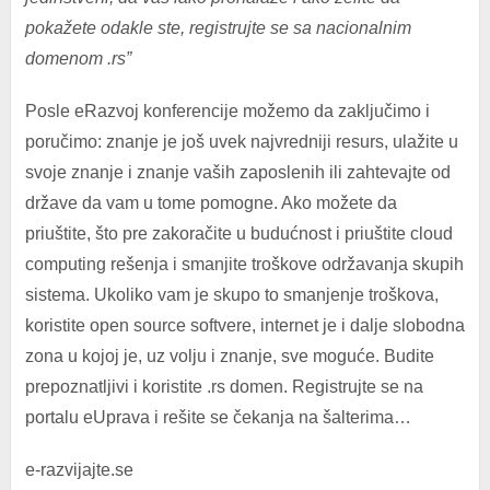
pokažete odakle ste, registrujte se sa nacionalnim
domenom .rs”
Posle eRazvoj konferencije možemo da zaključimo i
poručimo: znanje je još uvek najvredniji resurs, ulažite u
svoje znanje i znanje vaših zaposlenih ili zahtevajte od
države da vam u tome pomogne. Ako možete da
priuštite, što pre zakoračite u budućnost i priuštite cloud
computing rešenja i smanjite troškove održavanja skupih
sistema. Ukoliko vam je skupo to smanjenje troškova,
koristite open source softvere, internet je i dalje slobodna
zona u kojoj je, uz volju i znanje, sve moguće. Budite
prepoznatljivi i koristite .rs domen. Registrujte se na
portalu eUprava i rešite se čekanja na šalterima…
e-razvijajte.se