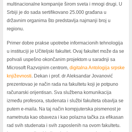
multinacionalne kompanije širom sveta i mnogi drugi. U
Srbiji je do sada sertifikovano 25.000 građana u
državnim organima što predstavlja najmanji broj u
regionu.
Primer dobre prakse upotrebe informacionih tehnologija
u instituciji je Učiteljski fakultet. Ovaj fakultet može da se
pohvali uspešno okončanim projektom u saradnji sa
Microsoft Razvojnim centrom,
digitalna Antologija srpske
književnosti
. Dekan i prof. dr Aleksandar Jovanović
prezentovao je način rada na fakultetu koji je potpuno
računarski orijentisan. Sva službena komunikacija
između profesora, studenata i službi fakulteta obavlja se
putem e-maila. Na taj način kompjuterska pismenost je
nametnuta kao obaveza i kao polazna tačka za efikasan
rad svih studenata i svih zaposlenih na ovom fakultetu.