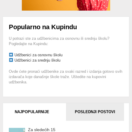
Popularno na Kupindu
U potrazi ste za udžbenicima za osnovnu ili srednju školu?
Pogledajte na Kupindu:
Udžbenici za osnovnu školu
Udžbenici za srednju školu
Ovde ćete pronaći udžbenike za svaki razred i izdanja gotovo svih
izdavača koje današnje škole traže. Uštedite na kupovini
udžbenika.
NAJPOPULARNIJE
POSLEDNJI POSTOVI
Za sledećih 15