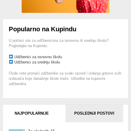
Popularno na Kupindu
U potrazi ste za udžbenicima za osnovnu ili srednju školu?
Pogledajte na Kupindu:
Udžbenici za osnovnu školu
Udžbenici za srednju školu
Ovde ćete pronaći udžbenike za svaki razred i izdanja gotovo svih
izdavača koje današnje škole traže. Uštedite na kupovini
udžbenika.
NAJPOPULARNIJE
POSLEDNJI POSTOVI
Za sledećih 15