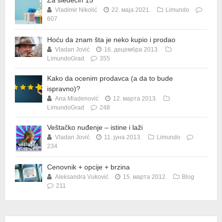
Vladimir Nikolić
22. маја 2021.
Limundo
607
Hoću da znam šta je neko kupio i prodao
Vladan Jović
16. децембра 2013.
LimundoGrad
355
Kako da ocenim prodavca (a da to bude
ispravno)?
Ana Mladenović
12. марта 2013.
LimundoGrad
248
Veštačko nuđenje – istine i laži
Vladan Jović
11. јуна 2013.
Limundo
234
Cenovnik + opcije + brzina
Aleksandra Vuković
15. марта 2012.
Blog
211