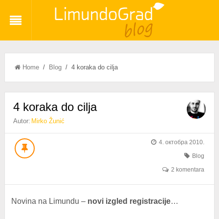
Home
/
Blog
/ 4 koraka do cilja
4 koraka do cilja
Autor:
Mirko Žunić
4. октобра 2010.
Blog
2 komentara
Novina na Limundu –
novi izgled registracije
…