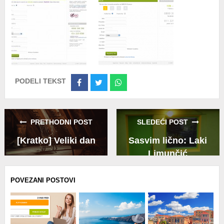
PODELI TEKST
Share
Share
Share
on
on
on
Facebook
Twitter
Whatsapp
PRETHODNI POST
SLEDEĆI POST
[Kratko] Veliki dan
Sasvim lično: Laki
Limunčić
POVEZANI POSTOVI