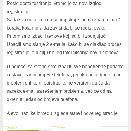
Posle dosta testiranja, vreme je za novi izgled
registracije.
Sada svako ko želi da se registruje, odma zna da ima 4
koraka koja mora da završi da bi se registrovao.
Pritom smo izbacili textove koji su bili zbunjujući.
Ubacili smo slanje 2 e-maila, kako bi se olakšao proces
registracije, a u cilju boljeg informisanja novih članova.
U pomoći sa strane smo izbacili sve nepotrebne podatke
i ostavili samo brojeve telefona, jer ako neko bude imao
problem prilikom registracije, ne verujem da će da
sačeka e-mail sa rešenjem problema, već će odma
okrenuti jedan od brojeva telefona.
A evo i razlike između izgleda stare i nove registracije.