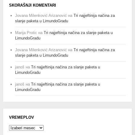
SKORAŠNJI KOMENTARI
Jovana Milenković Arizanović
на
Tri najjeftinija načina za
slanje paketa u LimundoGradu
Marija Protic
на
Tri najjeftinija načina za slanje paketa u
LimundoGradu
Jovana Milenković Arizanović
на
Tri najjeftinija načina za
slanje paketa u LimundoGradu
janoš
на
Tri najjeftinija načina za slanje paketa u
LimundoGradu
janoš
на
Tri najjeftinija načina za slanje paketa u
LimundoGradu
VREMEPLOV
Vremeplov