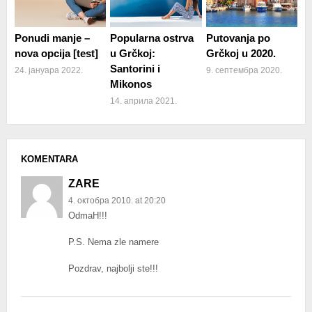
Ponudi manje –
Popularna ostrva
Putovanja po
nova opcija [test]
u Grčkoj:
Grčkoj u 2020.
Santorini i
24. јануара 2022.
9. септембра 2020.
Mikonos
14. априла 2021.
KOMENTARA
ZARE
4. октобра 2010. at 20:20
OdmaH!!!
P.S. Nema zle namere
Pozdrav, najbolji ste!!!